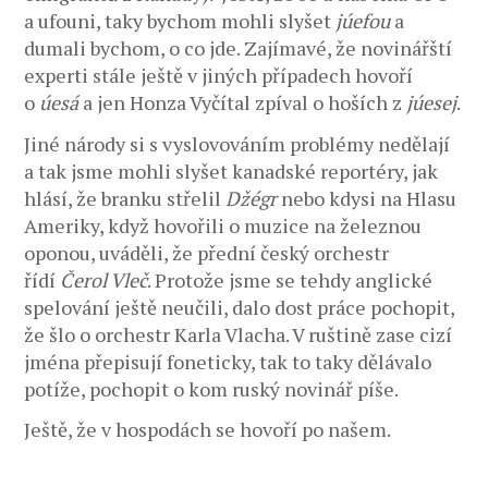
a ufouni, taky bychom mohli slyšet
júefou
a
dumali bychom, o co jde. Zajímavé, že novinářští
experti stále ještě v jiných případech hovoří
o
úesá
a jen Honza Vyčítal zpíval o hoších z
júesej
.
Jiné národy si s vyslovováním problémy nedělají
a tak jsme mohli slyšet kanadské reportéry, jak
hlásí, že branku střelil
Džégr
nebo kdysi na Hlasu
Ameriky, když hovořili o muzice na železnou
oponou, uváděli, že přední český orchestr
řídí
Čerol Vleč
. Protože jsme se tehdy anglické
spelování ještě neučili, dalo dost práce pochopit,
že šlo o orchestr Karla Vlacha. V ruštině zase cizí
jména přepisují foneticky, tak to taky dělávalo
potíže, pochopit o kom ruský novinář píše.
Ještě, že v hospodách se hovoří po našem.