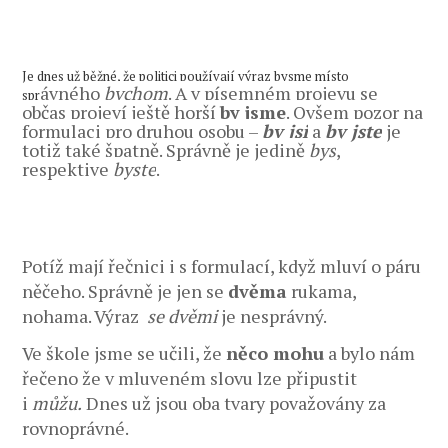
Je dnes už běžné, že politici používají výraz bysme místo
ávného
bychom
. A v písemném projevu se
spr
občas projeví ještě horší
by jsme
. Ovšem pozor na
formulaci pro druhou osobu –
by jsi
a
by jste
je
totiž také špatně. Správně je jedině
bys
,
respektive
byste
.
Potíž mají řečnici i s formulací, když mluví o páru
něčeho. Správně je jen se
dvěma
rukama,
nohama. Výraz
se dvěmi
je nesprávný.
Ve škole jsme se učili, že
něco mohu
a bylo nám
řečeno že v mluveném slovu lze připustit
i
můžu.
Dnes už jsou oba tvary považovány za
rovnoprávné.