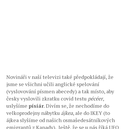
Novináři v naší televizi také předpokládají, že
jsme se všichni učili anglické spelování
(vyslovování písmen abecedy) a tak místo, aby
česky vyslovili zkratku covid testu
pécéer
,
uslyšíme
písíár
. Divím se, že nechodíme do
velkoprodejny nábytku
ájkea
, ale do IKEY (to
ájkea slyšíme od našich osmašedesátníkových
emigrantů z Kanady). Ještě, že se u nás říká UFO