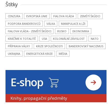
Štítky
CENZURA
EVROPSKÁ UNIE
FIALOVA VLÁDA
ZEMŠTÍ ŠKŮDCI
PODPORA BANDEROVCŮ
VÁLKA
MANIPULACE A LŽI
FIALOVA VLÁDA - ZEMŠTÍ ŠKŮDCI
RUSKO
EKONOMIKA
KRÁČÍME K TOTALITĚ
USA
KOLONIÁLNÍ ZÁVISLOST
NATO
PŘÍPRAVA VÁLKY
KRIZE SPOLEČNOSTI
BANDEROVSKÝ NACIZMUS
UKRAJINA
ENERGETICKÁ KRIZE
MÉDIA
E-shop
Knihy, propagační předměty