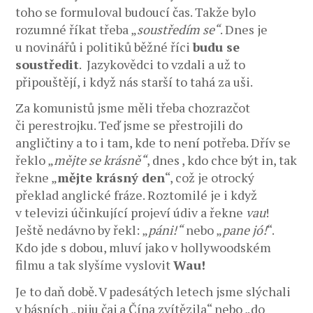
toho se formuloval budoucí čas. Takže bylo
rozumné říkat třeba „
soustředím se“
. Dnes je
u novinářů i politiků běžné říci
budu se
soustředit
. Jazykovědci to vzdali a už to
připouštějí, i když nás starší to tahá za uši.
Za komunistů jsme měli třeba chozrazčot
či perestrojku. Teď jsme se přestrojili do
angličtiny a to i tam, kde to není potřeba. Dřív se
řeklo „
mějte se krásně“
, dnes , kdo chce být in, tak
řekne „
mějte krásný den
“, což je otrocký
překlad anglické fráze. Roztomilé je i když
v televizi účinkující projeví údiv a řekne
vau
!
Ještě nedávno by řekl: „
páni!“
nebo „
pane jó!
“.
Kdo jde s dobou, mluví jako v hollywoodském
filmu a tak slyšíme vyslovit
Wau!
Je to daň době. V padesátých letech jsme slýchali
v básních „piju čaj a Čína zvítězila“ nebo „do