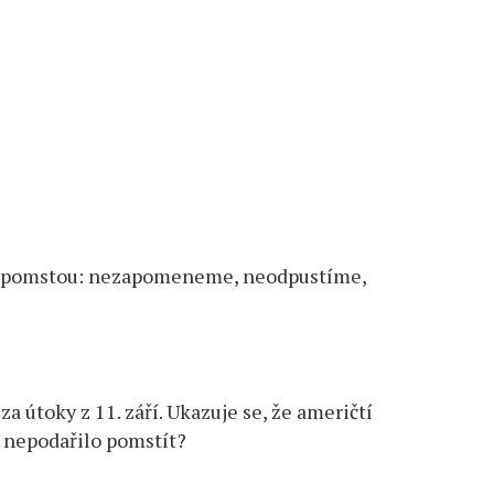
at pomstou: nezapomeneme, neodpustíme,
a útoky z 11. září. Ukazuje se, že američtí
m nepodařilo pomstít?