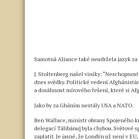
Samotná Aliance také neudržela jazyk za 
J. Stoltenberg našel viníky: “Neschopnost
dnes svědky. Politické vedení Afghánistá
a dosáhnout mírového řešení, které si Afg
Jako by za Gháním nestály USA a NATO.
Ben Wallace, ministr obrany Spojeného kr
delegací Tálibánu] byla chybou. Světové 
zaplatit. Je jasné, že Londýn už není v EU