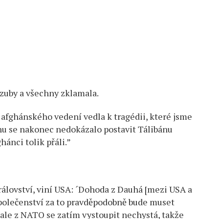
zuby a všechny zklamala.
 afghánského vedení vedla k tragédii, které jsme
nu se nakonec nedokázalo postavit Tálibánu
hánci tolik přáli.”
álovství, viní USA: ´Dohoda z Dauhá [mezi USA a
společenství za to pravděpodobně bude muset
, ale z NATO se zatím vystoupit nechystá, takže