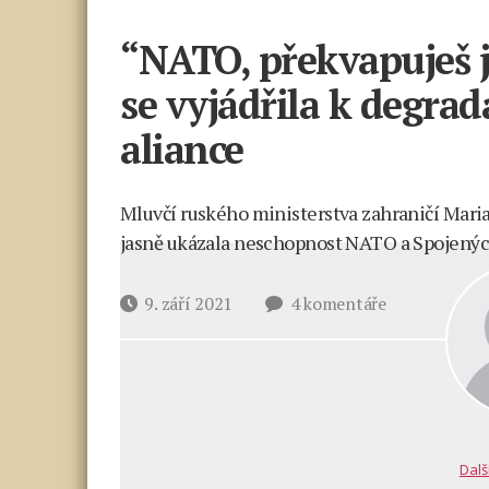
“NATO, překvapuješ 
se vyjádřila k degrad
aliance
Mluvčí ruského ministerstva zahraničí Maria
jasně ukázala neschopnost NATO a Spojených
u
Datum
9. září 2021
4 komentáře
textu
příspěvku
s
názvem
“NATO,
překvapuješ
jako
Dalš
nikdo”: