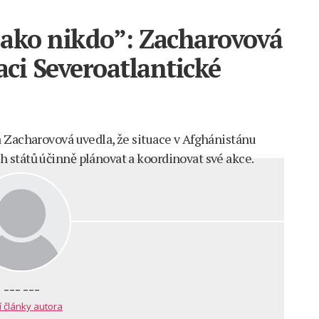
jako nikdo”: Zacharovová
aci Severoatlantické
 Zacharovová uvedla, že situace v Afghánistánu
 států účinně plánovat a koordinovat své akce.
--- ---
í články autora