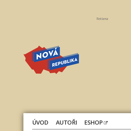
Reklama
Nová
republika
ÚVOD
AUTOŘI
ESHOP