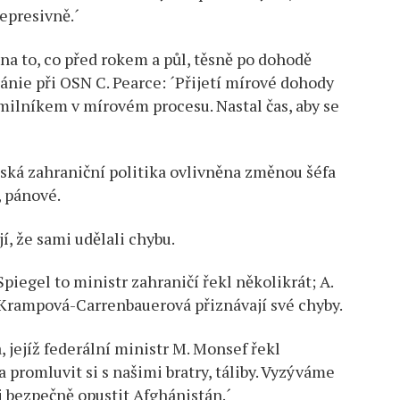
epresivně.´
a to, co před rokem a půl, těsně po dohodě
tánie při OSN C. Pearce: ´Přijetí mírové dohody
ilníkem v mírovém procesu. Nastal čas, aby se
tská zahraniční politika ovlivněna změnou šéfa
, pánové.
, že sami udělali chybu.
iegel to ministr zahraničí řekl několikrát; A.
 Krampová-Carrenbauerová přiznávají své chyby.
 jejíž federální ministr M. Monsef řekl
 a promluvit si s našimi bratry, táliby. Vyzýváme
ci bezpečně opustit Afghánistán.´