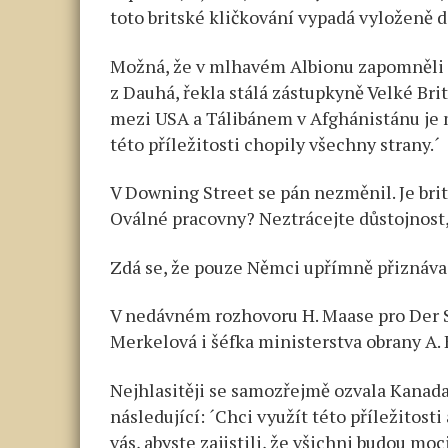
toto britské kličkování vypadá vyloženě d
Možná, že v mlhavém Albionu zapomněli n
z Dauhá, řekla stálá zástupkyně Velké Bri
mezi USA a Tálibánem v Afghánistánu je m
této příležitosti chopily všechny strany.´
V Downing Street se pán nezměnil. Je bri
Oválné pracovny? Neztrácejte důstojnost
Zdá se, že pouze Němci upřímně přiznávají
V nedávném rozhovoru H. Maase pro Der Sp
Merkelová i šéfka ministerstva obrany A.
Nejhlasitěji se samozřejmě ozvala Kanada,
následující: ´Chci využít této příležitosti
vás, abyste zajistili, že všichni budou mo