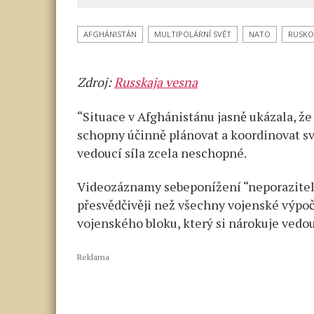
Zacharovová
se
AFGHÁNISTÁN
MULTIPOLÁRNÍ SVĚT
NATO
RUSKO
vyjádřila
k degradaci
Zdroj:
Russkaja vesna
Severoatlant
aliance
“Situace v Afghánistánu jasně ukázala, ž
schopny účinně plánovat a koordinovat své
vedoucí síla zcela neschopné.
Videozáznamy sebeponížení “neporazitelné
přesvědčivěji než všechny vojenské výpoč
vojenského bloku, který si nárokuje vedou
Reklama