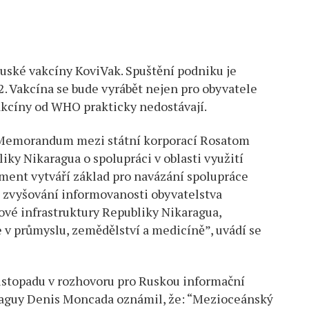
ruské vakcíny KoviVak. Spuštění podniku je
. Vakcína se bude vyrábět nejen pro obyvatele
vakcíny od WHO prakticky nedostávají.
y Memorandum mezi státní korporací Rosatom
ky Nikaragua o spolupráci v oblasti využití
ment vytváří základ pro navázání spolupráce
o zvyšování informovanosti obyvatelstva
vé infrastruktury Republiky Nikaragua,
v průmyslu, zemědělství a medicíně”, uvádí se
 listopadu v rozhovoru pro Ruskou informační
raguy Denis Moncada oznámil, že: “Mezioceánský