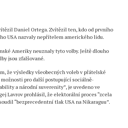
a
í.
A
ítězil Daniel Ortega. Zvítězil ten, kdo od prvního
á
koho USA nazvaly nepřítelem amerického lidu.
ka…
nské Ameriky neuznaly tyto volby. Ještě dlouho
by jsou zfalšované.
tom, že výsledky všeobecných voleb v přátelské
 možnosti pro další postupující sociálně-
bility a národní suverenity”, je uvedeno ve
ej Lavrov prohlásil, že elektorální proces “zcela
soudil “bezprecedentní tlak USA na Nikaraguu”.