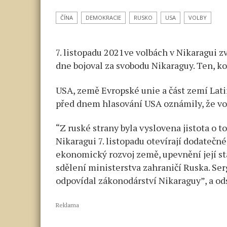
a Čín
se
ČÍNA
DEMOKRACIE
RUSKO
USA
VOLBY
vracej
V US
7. listopadu 2021ve volbách v Nikaragui zv
je
mírn
dne bojoval za svobodu Nikaraguy. Ten, 
pani
USA, země Evropské unie a část zemí Lati
před dnem hlasování USA oznámily, že vol
“Z ruské strany byla vyslovena jistota o 
Nikaragui 7. listopadu otevírají dodatečné
ekonomický rozvoj země, upevnění její sta
sdělení ministerstva zahraničí Ruska. Serg
odpovídal zákonodárství Nikaraguy”, a od
Reklama