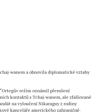
 Tchaj-wanem a obnovila diplomatické vztahy
 “Ortegův režim oznámil přerušení
lních kontaktů s Tchaj-wanem, ale zfalšované
andát na vyloučení Nikaraguy z rodiny
iskové kanceláře amerického zahraničně-