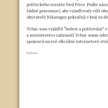
politického rezortu Ned Price. Podle ná
žádné pravomoci, aby vyjadřovaly vůli ob
obyvatelé Nikaraguy pokračují v boji za d
Tchai-wan vyjádřil “bolest a politování” 
a ministerstvo zahraničí Tchai-wanu ods
spojenců na své oficiální internetové str
Reklama