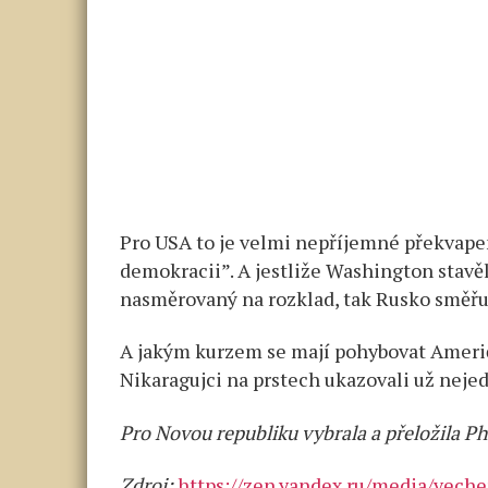
Pro USA to je velmi nepříjemné překvapen
demokracii”. A jestliže Washington stavěl
nasměrovaný na rozklad, tak Rusko směřuj
A jakým kurzem se mají pohybovat Američ
Nikaragujci na prstech ukazovali už nej
Pro Novou republiku vybrala a přeložila P
Zdroj:
https://zen.yandex.ru/media/veche