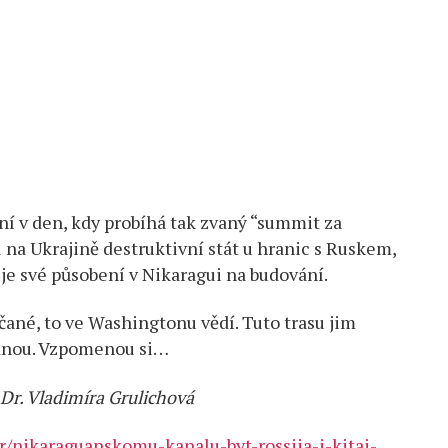
í v den, kdy probíhá tak zvaný “summit za
 na Ukrajině destruktivní stát u hranic s Ruskem,
e své působení v Nikaragui na budování.
ané, to ve Washingtonu vědí. Tuto trasu jim
ednou. Vzpomenou si…
hDr. Vladimíra Grulichová
r/nikaraguanskomu-kanalu-byt-rossiia-i-kitai-