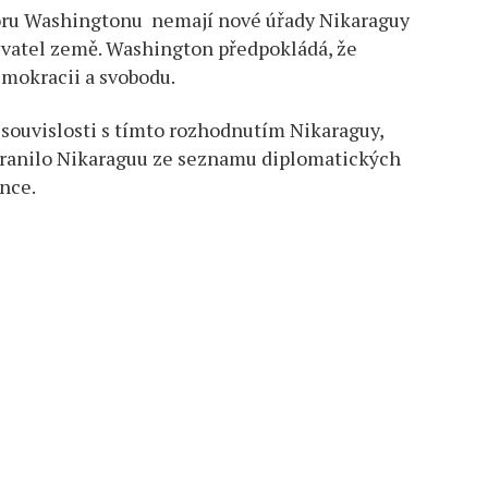
zoru Washingtonu nemají nové úřady Nikaraguy
yvatel země. Washington předpokládá, že
emokracii a svobodu.
v souvislosti s tímto rozhodnutím Nikaraguy,
tranilo Nikaraguu ze seznamu diplomatických
ánce.