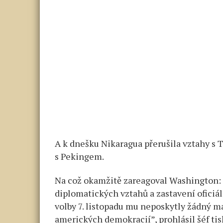
A k dnešku Nikaragua přerušila vztahy s
s Pekingem.
Na což okamžitě zareagoval Washington:
diplomatických vztahů a zastavení oficiá
volby 7. listopadu mu neposkytly žádný m
amerických demokracií”, prohlásil šéf t