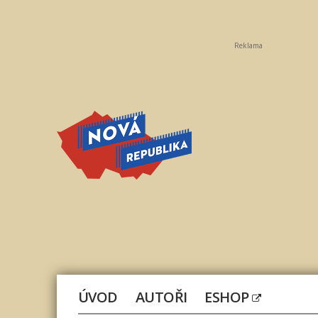
Reklama
Nová
republika
ÚVOD
AUTOŘI
ESHOP