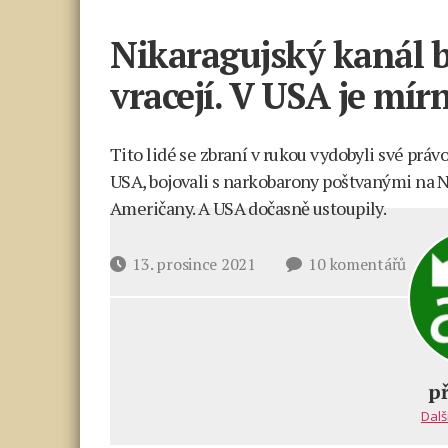
Nikaragujský kanál b
vracejí. V USA je mí
Tito lidé se zbraní v rukou vydobyli své práv
USA, bojovali s narkobarony poštvanými na 
Američany. A USA dočasně ustoupily.
u
Datum
13. prosince 2021
10 komentářů
textu
příspěvku
s
názv
Nikar
kanál
p
bude.
Dalš
Rusko