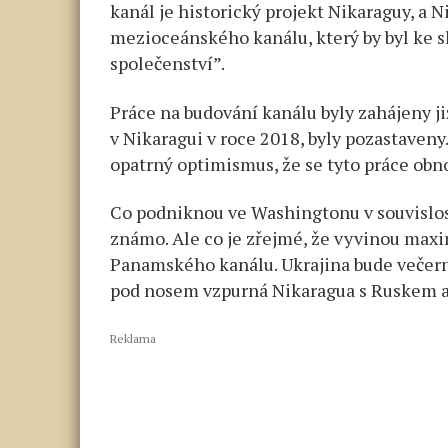
kanál je historický projekt Nikaraguy, a 
mezioceánského kanálu, který by byl ke 
společenství”.
Práce na budování kanálu byly zahájeny již
v Nikaragui v roce 2018, byly pozastaveny
opatrný optimismus, že se tyto práce obno
Co podniknou ve Washingtonu v souvislos
známo. Ale co je zřejmé, že vyvinou maxi
Panamského kanálu. Ukrajina bude večern
pod nosem vzpurná Nikaragua s Ruskem a
Reklama