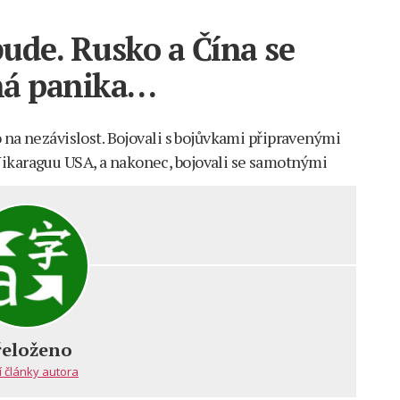
ude. Rusko a Čína se
rná panika…
o na nezávislost. Bojovali s bojůvkami připravenými
Nikaraguu USA, a nakonec, bojovali se samotnými
em
agujský
řeloženo
í články autora