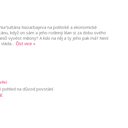
 NurSultána Nazarbajeva na politické a ekonomické
nu, když on sám a jeho rodinný klan si za dobu svého
ničí vyvést miliony? A kdo na něj a ty jeho pak má? Není
i vláda
…
Číst vice »
ebej
ný pohled na důvod povstání
u/