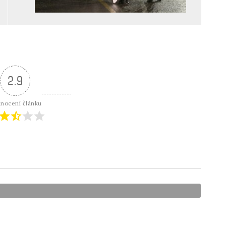
2.9
nocení článku