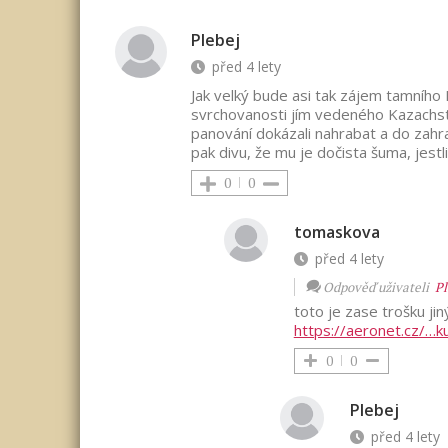
Plebej
před 4 lety
Jak velký bude asi tak zájem tamního
svrchovanosti jím vedeného Kazachstá
panování dokázali nahrabat a do zahra
pak divu, že mu je dočista šuma, jestl
0
0
tomaskova
před 4 lety
Odpověď uživateli
Pl
toto je zase trošku ji
https://aeronet.cz/…k
0
0
Plebej
před 4 lety