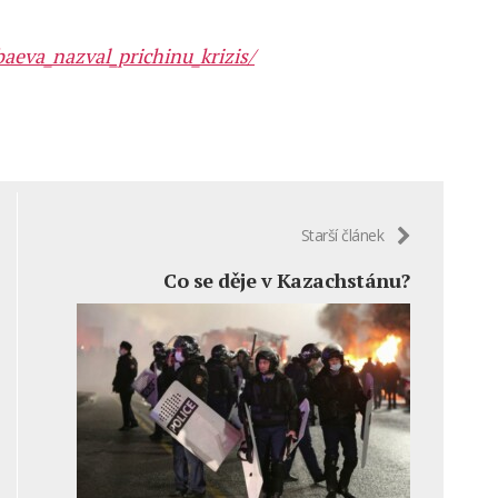
aeva_nazval_prichinu_krizis/
Starší článek
Co se děje v Kazachstánu?