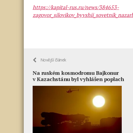
https://kapital-rus.ru/news/384653-
zagovor_silovikov_byvshii_sovetnik_nazarb
Novější článek
Na ruském kosmodromu Bajkonur
v Kazachstánu byl vyhlášen poplach