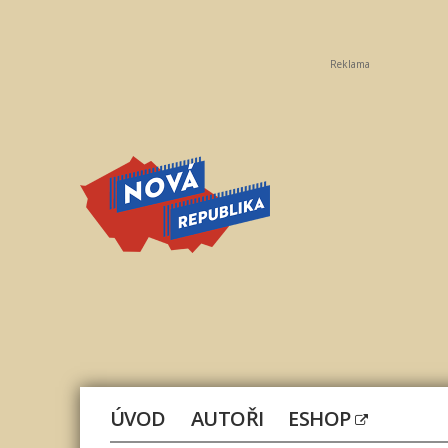
Reklama
Nová
republika
ÚVOD
AUTOŘI
ESHOP