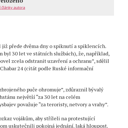
řeloženo
í články autora
 již přede dvěma dny o spiknutí a spiklencích.
byl 30 let ve státních službách), že, například,
ovel zcela odstranit uzavření a ochranu”, sdělil
 Chabar 24 (citát podle Ruské informační
ozbrojeného puče ohromuje”, zdůraznil bývalý
hstánu největší “za 30 let na celém
sbajev považuje “za teroristy, netvory a vrahy”.
kaz vojákům, aby stříleli na protestující
hom uskutečnili pokojná jednání. Jaká hloupost.