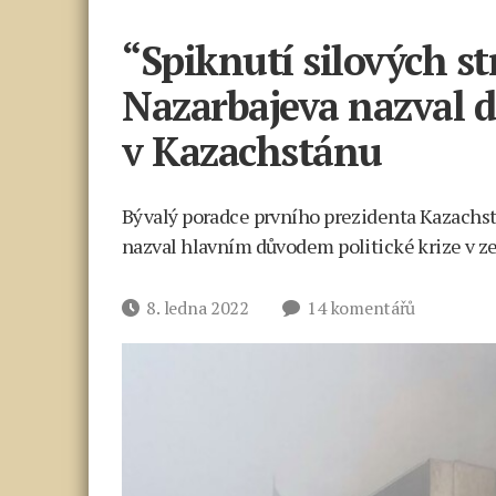
“Spiknutí silových s
Nazarbajeva nazval d
v Kazachstánu
Bývalý poradce prvního prezidenta Kazachs
nazval hlavním důvodem politické krize v ze
u
Datum
8. ledna 2022
14 komentářů
textu
příspěvku
s
názvem
“Spiknutí
silových
struktur”:
Bývalý