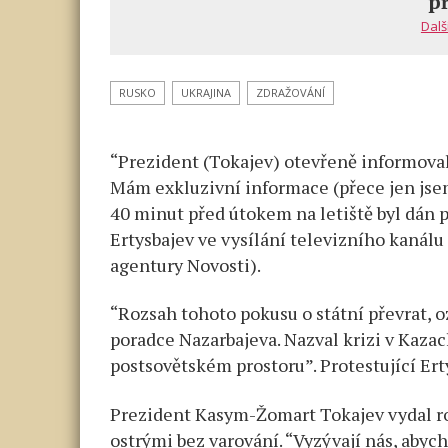
p
Dalš
RUSKO
UKRAJINA
ZDRAŽOVÁNÍ
“Prezident (Tokajev) otevřeně informoval
Mám exkluzivní informace (přece jen jsem 
40 minut před útokem na letiště byl dán p
Ertysbajev ve vysílání televizního kanálu
agentury Novosti).
“Rozsah tohoto pokusu o státní převrat, 
poradce Nazarbajeva. Nazval krizi v Kazac
postsovětském prostoru”. Protestující Erty
Prezident Kasym-Žomart Tokajev vydal roz
ostrými bez varování. “Vyzývají nás, abyc