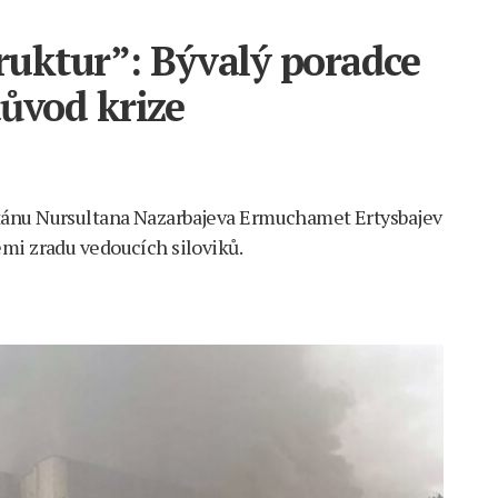
truktur”: Bývalý poradce
ůvod krize
tánu Nursultana Nazarbajeva Ermuchamet Ertysbajev
mi zradu vedoucích siloviků.