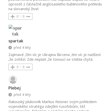
oprostit z částečně anglosaského bublinového pohledu
na slovanský živel.
0
0
spartak
před 4 lety
Zajímavé ,čím víc je Ukrajina škrcena ,tím víc je nadšení
,že zvítězí. Zde neplatí ,že tonoucí se stébla chytá.
0
0
Plebej
před 4 lety
Rakouský plukovník Markus Reisner svým pohledem
vojenského stratéga zdejším rusofobům, též
vypatlancům, fašistům a náckům mnoho radosti