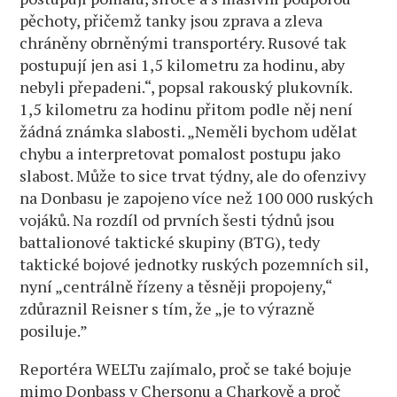
pěchoty, přičemž tanky jsou zprava a zleva
chráněny obrněnými transportéry. Rusové tak
postupují jen asi 1,5 kilometru za hodinu, aby
nebyli přepadeni.“, popsal rakouský plukovník.
1,5 kilometru za hodinu přitom podle něj není
žádná známka slabosti. „Neměli bychom udělat
chybu a interpretovat pomalost postupu jako
slabost. Může to sice trvat týdny, ale do ofenzivy
na Donbasu je zapojeno více než 100 000 ruských
vojáků. Na rozdíl od prvních šesti týdnů jsou
battalionové taktické skupiny (BTG), tedy
taktické bojové jednotky ruských pozemních sil,
nyní „centrálně řízeny a těsněji propojeny,“
zdůraznil Reisner s tím, že „je to výrazně
posiluje.”
Reportéra WELTu zajímalo, proč se také bojuje
mimo Donbass v Chersonu a Charkově a proč