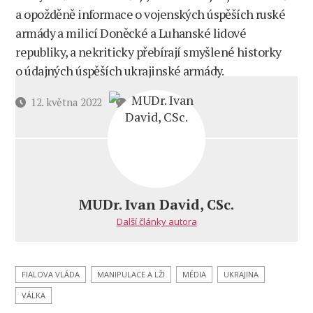
a opožděně informace o vojenských úspěších ruské
armády a milicí Doněcké a Luhanské lidové
republiky, a nekriticky přebírají smyšlené historky
o údajných úspěších ukrajinské armády.
u
Datum
12. května 2022
4 komentáře
textu
příspěvku
s
názvem
Rakouský
vojenský
expert
MUDr. Ivan David, CSc.
o válce
Další články autora
Západu
proti
Rusku
do
FIALOVA VLÁDA
MANIPULACE A LŽI
MÉDIA
UKRAJINA
posledního
VÁLKA
Ukrajince