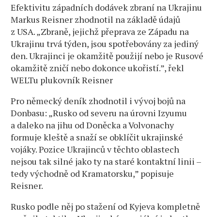
Efektivitu západních dodávek zbraní na Ukrajinu
Markus Reisner zhodnotil na základě údajů
z USA. „Zbraně, jejichž přeprava ze Západu na
Ukrajinu trvá týden, jsou spotřebovány za jediný
den. Ukrajinci je okamžitě použijí nebo je Rusové
okamžitě zničí nebo dokonce ukořistí.”, řekl
WELTu plukovník Reisner
Pro německý deník zhodnotil i vývoj bojů na
Donbasu: „Rusko od severu na úrovni Izyumu
a daleko na jihu od Doněcka a Volvonachy
formuje kleště a snaží se obklíčit ukrajinské
vojáky. Pozice Ukrajinců v těchto oblastech
nejsou tak silné jako ty na staré kontaktní linii –
tedy východně od Kramatorsku,” popisuje
Reisner.
Rusko podle něj po stažení od Kyjeva kompletně