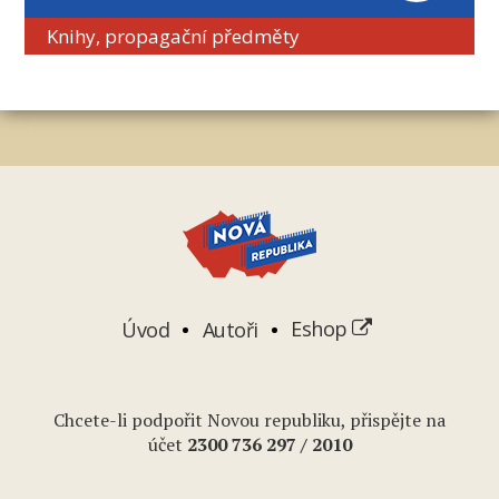
Knihy, propagační předměty
Úvod
Autoři
Eshop
Chcete-li podpořit Novou republiku, přispějte na
účet
2
300 736 297
/ 2010