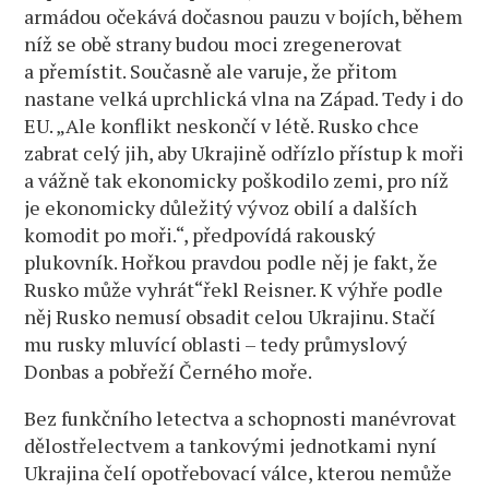
armádou očekává dočasnou pauzu v bojích, během
níž se obě strany budou moci zregenerovat
a přemístit. Současně ale varuje, že přitom
nastane velká uprchlická vlna na Západ. Tedy i do
EU. „Ale konflikt neskončí v létě. Rusko chce
zabrat celý jih, aby Ukrajině odřízlo přístup k moři
a vážně tak ekonomicky poškodilo zemi, pro níž
je ekonomicky důležitý vývoz obilí a dalších
komodit po moři.“, předpovídá rakouský
plukovník. Hořkou pravdou podle něj je fakt, že
Rusko může vyhrát“řekl Reisner. K výhře podle
něj Rusko nemusí obsadit celou Ukrajinu. Stačí
mu rusky mluvící oblasti – tedy průmyslový
Donbas a pobřeží Černého moře.
Bez funkčního letectva a schopnosti manévrovat
dělostřelectvem a tankovými jednotkami nyní
Ukrajina čelí opotřebovací válce, kterou nemůže