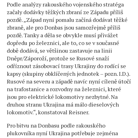
Podle analýzy rakouského vojenského stratéga
začaly dodávky těžkých zbraní ze Západu příliš
pozdě. „Západ nyní pomalu začíná dodávat těžké
zbraně, ale pro Donbas jsou samozřejmě příliš
pozdě. Tanky a děla se obvykle musí přivážet
dopředu po železnici, ale to, co se v současné
době dodává, se většinou zastavuje na linii
Dněpr/Záporoží, protože se Rusové snaží
odříznout zásobovací trasy Ukrajiny do rodící se
kapsy (skupiny obklíčených jednotek – pozn. I.D.).
Rusové na severu a západě navíc nyní cíleně útočí
na trafostanice a rozvodny na železnici, které
jsou pro elektrické lokomotivy nezbytné. Na
druhou stranu Ukrajina má málo dieselových
lokomotiv.“, konstatoval Reisner.
Pro bitvu na Donbasu podle rakouského
plukovníka nyní Ukrajina potřebuje zejména