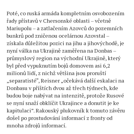
Poté, co ruská armáda kompletním osvobozením
řady přístavů v Chersonské oblasti – včetně
Mariupolu – a zatlačením Azovců do pozemních
bunkrů pod zničenou ocelárnou Azovstal –
získala důležitou pozici na jihu a jihovýchodě, je
nyní válka na Ukrajině zaměřena na Donbas –
průmyslový region na východní Ukrajině, který
byl před vypuknutím bojů domovem asi 6,2
milionů lidí, z nichž většina jsou proruští
„separatisté“, Reisner „očekává další eskalaci na
Donbasu v příštích dvou až třech týdnech, kde
budou boje nabývat na intenzitě, protože Rusové
se nyní snaží obklíčit Ukrajince a donutit je ke
kapitulaci”. Rakouský plukovník k tomuto závěru
došel po prostudování informací z fronty od
mnoha zdrojů informací.