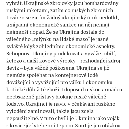
vyhrát. Ukrajinské zbrojovky jsou bombardovány
ruskými raketami, zatím co ruských zbrojních
továren se zatím žádný ukrajinský útok nedotkl,
a západní ekonomické sankce na něj nemají
nejmenší dopad. Že se Ukrajina dostala do
válečného „mlýnku na lidské maso“ je jasné
zvláště když zohledníme ekonomické aspekty.
Schopnost Ukrajiny produkovat a vyvážet obilí,
železo a další kovové výrobky – rozhodující zdroj
deviz – byla vážně poškozena. Ukrajina se již
nemůže spoléhat na kontejnerové lodě
dovážející a vyvážející pro válku i ekonomiku
kritické důležité zboží. I doposud ruskou armádou
neobsazené přístavy blokuje ruské válečné
loďstvo. Ukrajinci je navíc v očekávání ruského
vylodění zaminovali, takže jsou zcela
nepoužitelné. V tuto chvíli je Ukrajina jako voják
s krvácející stehenní tepnou. Smrt je jen otázkou