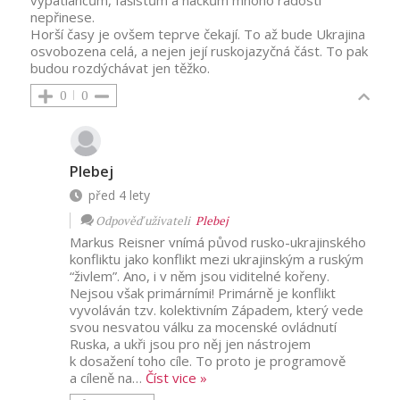
nepřinese.
Horší časy je ovšem teprve čekají. To až bude Ukrajina
osvobozena celá, a nejen její ruskojazyčná část. To pak
budou rozdýchávat jen těžko.
0
0
Plebej
před 4 lety
Odpověď uživateli
Plebej
Markus Reisner vnímá původ rusko-ukrajinského
konfliktu jako konflikt mezi ukrajinským a ruským
“živlem”. Ano, i v něm jsou viditelné kořeny.
Nejsou však primárními! Primárně je konflikt
vyvoláván tzv. kolektivním Západem, který vede
svou nesvatou válku za mocenské ovládnutí
Ruska, a ukři jsou pro něj jen nástrojem
k dosažení toho cíle. To proto je programově
a cíleně na
…
Číst vice »