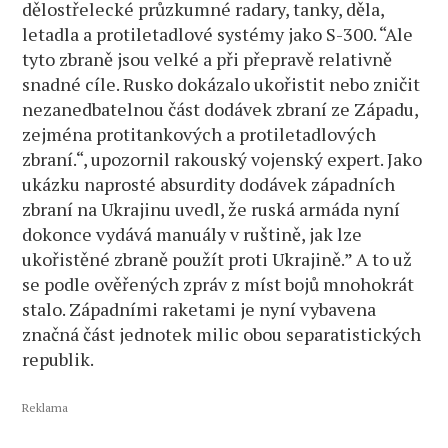
dělostřelecké průzkumné radary, tanky, děla,
letadla a protiletadlové systémy jako S-300. “Ale
tyto zbraně jsou velké a při přepravě relativně
snadné cíle. Rusko dokázalo ukořistit nebo zničit
nezanedbatelnou část dodávek zbraní ze Západu,
zejména protitankových a protiletadlových
zbraní.“, upozornil rakouský vojenský expert. Jako
ukázku naprosté absurdity dodávek západních
zbraní na Ukrajinu uvedl, že ruská armáda nyní
dokonce vydává manuály v ruštině, jak lze
ukořistěné zbraně použít proti Ukrajině.” A to už
se podle ověřených zpráv z míst bojů mnohokrát
stalo. Západními raketami je nyní vybavena
značná část jednotek milic obou separatistických
republik.
Reklama