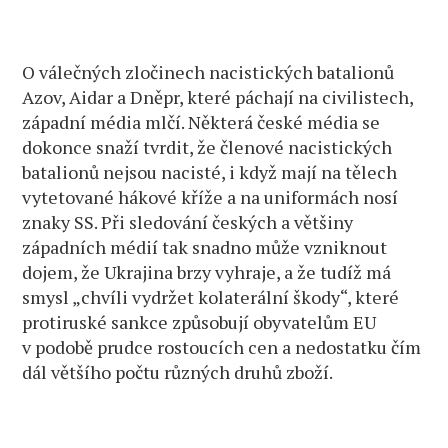
O válečných zločinech nacistických batalionů
Azov, Aidar a Dněpr, které páchají na civilistech,
západní média mlčí. Některá české média se
dokonce snaží tvrdit, že členové nacistických
batalionů nejsou nacisté, i když mají na tělech
vytetované hákové kříže a na uniformách nosí
znaky SS. Při sledování českých a většiny
západních médií tak snadno může vzniknout
dojem, že Ukrajina brzy vyhraje, a že tudíž má
smysl „chvíli vydržet kolaterální škody“, které
protiruské sankce způsobují obyvatelům EU
v podobě prudce rostoucích cen a nedostatku čím
dál většího počtu různých druhů zboží.