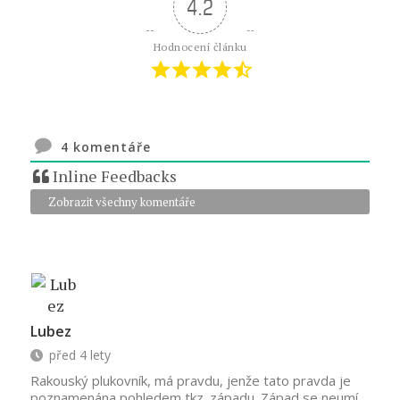
4.2
Hodnocení článku
4
komentáře
Inline Feedbacks
Zobrazit všechny komentáře
Lubez
před 4 lety
Rakouský plukovník, má pravdu, jenže tato pravda je
poznamenána pohledem tkz. západu. Západ se neumí