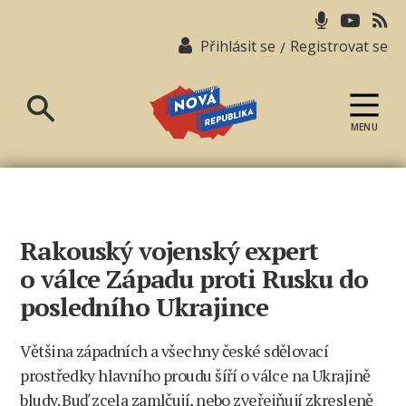
Přihlásit se
Registrovat se
/
MENU
Nová
republika
Rakouský vojenský expert
o válce Západu proti Rusku do
posledního Ukrajince
Většina západních a všechny české sdělovací
prostředky hlavního proudu šíří o válce na Ukrajině
bludy. Buď zcela zamlčují, nebo zveřejňují zkresleně