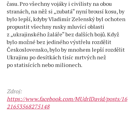
času. Pro všechny vojáky i civilisty na obou
stranách, na něž si „zubatá“ nyní brousí kosu, by
bylo lepší, kdyby Vladimír Zelenský byl ochoten
propustit všechny rusky mluvící oblasti
z „ukrajinského žaláře“ bez dalších bojů. Když
bylo možné bez jediného výstřelu rozdělit
Československo, bylo by mnohem lepší rozdělit
Ukrajinu po desítkách tisíc mrtvých než
po statisících nebo milionech.
Zdroj:
https://www.facebook.com/MUdrIDavid/posts/16
21653568275148