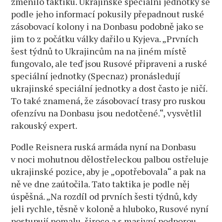
změnilo taktiku. Ukrajinské speciální jednotky se
podle jeho informací pokusily přepadnout ruské
zásobovací kolony i na Donbasu podobně jako se
jim to z počátku války dařilo u Kyjeva. „Prvních
šest týdnů to Ukrajincům na na jiném místě
fungovalo, ale teď jsou Rusové připraveni a ruské
speciální jednotky (Specnaz) pronásledují
ukrajinské speciální jednotky a dost často je ničí.
To také znamená, že zásobovací trasy pro ruskou
ofenzívu na Donbasu jsou nedotčené.“, vysvětlil
rakouský expert.
Podle Reisnera ruská armáda nyní na Donbasu
v noci mohutnou dělostřeleckou palbou ostřeluje
ukrajinské pozice, aby je „opotřebovala“ a pak na
ně ve dne zaútočila. Tato taktika je podle něj
úspěšná. „Na rozdíl od prvních šesti týdnů, kdy
jeli rychle, těsně v koloně a hluboko, Rusové nyní
postupují pomalu, široce a s masivní podporou