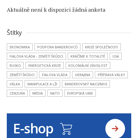
Aktuálně není k dispozici žádná anketa
Štítky
EKONOMIKA
PODPORA BANDEROVCŮ
KRIZE SPOLEČNOSTI
FIALOVA VLÁDA - ZEMŠTÍ ŠKŮDCI
KRÁČÍME K TOTALITĚ
USA
RUSKO
ENERGETICKÁ KRIZE
KOLONIÁLNÍ ZÁVISLOST
ZEMŠTÍ ŠKŮDCI
FIALOVA VLÁDA
UKRAJINA
PŘÍPRAVA VÁLKY
VÁLKA
MANIPULACE A LŽI
BANDEROVSKÝ NACIZMUS
CENZURA
MÉDIA
NATO
EVROPSKÁ UNIE
E-shop