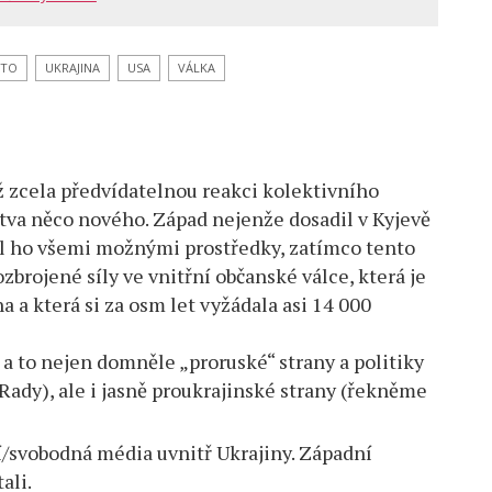
ATO
UKRAJINA
USA
VÁLKA
é
ž zcela předvídatelnou reakci kolektivního
otva něco nového. Západ nejenže dosadil v Kyjevě
al ho všemi možnými prostředky, zatímco tento
ozbrojené síly ve vnitřní občanské válce, která je
a a která si za osm let vyžádala asi 14 000
, a to nejen domněle „proruské“ strany a politiky
Rady), ale i jasně proukrajinské strany (řekněme
ní/svobodná média uvnitř Ukrajiny. Západní
ali.