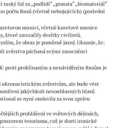
i ruský lid za „podlidi“ „prasata“ „biomateriál“
ího počtu Rusů (včetně nebojujících) (poslední
kazetovou munici, včetně kazetové munice
, které zmrzačily desítky civilistů.
yslím, že obraz je poměrně jasný. Ukazuje, že:
oli zvěrstva páchaná svými zmocněnci
dí: proti proklínaným a nenáviděným Rusům je
 ukronacistickým zvěrstvům, ale bude vést
 umlčení jakýchkoli nesouhlasných hlasů
ational se nyní omluvila za svou zprávu
ečtějších prohlášení ve světových dějinách,
sponzorem terorismu, což je dosti ironické