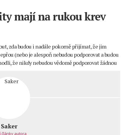
ity mají na rukou krev
out, zda budou i nadále pokorně přijímat, že jim
 vzepřou (nebo je alespoň nebudou podporovat a budou
ozhodli, že nikdy nebudou vědomě podporovat žádnou
í
Saker
í články autora