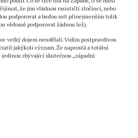
mo podílí. Co se týče lidí na Západě, ti se musí
jímat, že jim vládnou rasističtí zločinci, nebo
udou podporovat a budou mít přinejmenším tolik
udou vědomě podporovat žádnou lež).
c velký dojem neudělali. Vidím postpravdivou
ratil jakýkoli význam. Že naprostá a totální
 jedinou zbývající skutečnou „západní