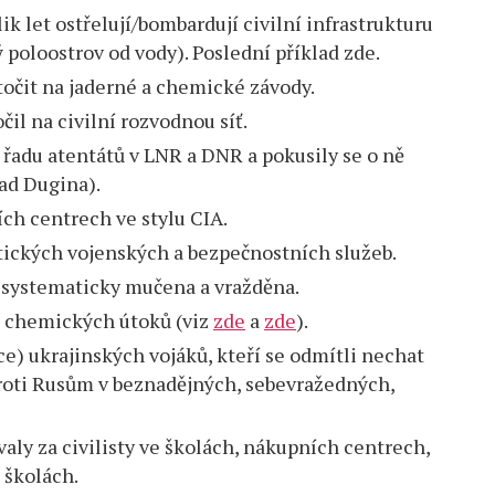
ik let ostřelují/bombardují civilní infrastrukturu
poloostrov od vody). Poslední příklad zde.
točit na jaderné a chemické závody.
il na civilní rozvodnou síť.
 řadu atentátů v LNR a DNR a pokusily se o ně
pad Dugina).
ích centrech ve stylu CIA.
tických vojenských a bezpečnostních služeb.
a systematicky mučena a vražděna.
m chemických útoků (viz
zde
a
zde
).
íce) ukrajinských vojáků, kteří se odmítli nechat
 proti Rusům v beznadějných, sebevražedných,
aly za civilisty ve školách, nákupních centrech,
 školách.