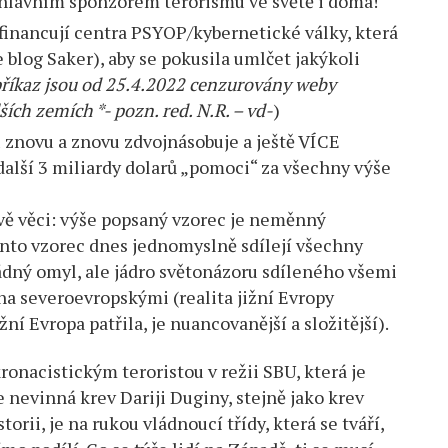
hlavním sponzorem terorismu ve světě i doma!
 financují centra PSYOP/kybernetické války, která
e blog Saker), aby se pokusila umlčet jakýkoli
příkaz jsou od 25.4.2022 cenzurovány weby
ších zemích *- pozn. red. N.R. – vd-
)
znovu a znovu zdvojnásobuje a ještě VÍCE
další 3 miliardy dolarů „pomoci“ za všechny výše
vě věci: výše popsaný vzorec je neměnný
nto vzorec dnes jednomyslně sdílejí všechny
ádný omyl, ale jádro světonázoru sdíleného všemi
a severoevropskými (realita jižní Evropy
žní Evropa patřila, je nuancovanější a složitější).
onacistickým teroristou v režii SBU, která je
nevinná krev Dariji Duginy, stejně jako krev
rii, je na rukou vládnoucí třídy, která se tváří,