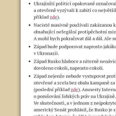
Ukrajinští politici opakovaně označoval
a otevřeně vyzývali k zabití co největš
příklad
zde
).
Nacisté masivně používali zakázanou 
obsahující nelegální protipěchotní miny
A mohl bych pokračovat dál a dál. Ale m
Západ bude podporovat naprosto jakák
v Ukronazii.
Západ Rusko hluboce a niterně nenávi
dovoleno cokoli, naprosto cokoli.
Západ nejenže nebude vystupovat proti
otevřené a zcela bez obalu kampaně za
(poslední příklad
zde
). Amnesty Intern
o porušování lidských práv na Ukrajině.
Ve skutečnosti, a v jednom z nejpokryt
americký Senát prohlásil, že Rusko je 