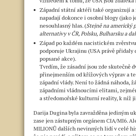
vzhledem k tomu, že USA jsou zdaleka 
Západní státní aktéři také organizují a
napadají dokonce i osobní blogy (jako j
nesouhlasný hlas. (
Stejně na americký 
alternativy v ČR, Polsku, Bulharsku a dal
Západ po každém nacistickém zvěrstvu 
podporuje Ukrajinu (USA právě přidaly 
popsané akce).
Tvrdím, že zásadní jsou zde skutečně d
přinejmenším od křížových výprav a te
západní vlády. Není to žádná náhoda, ž
západními vládnoucími elitami, zejmén
a středomořské kulturní reality, k níž ji
Darija Dugina byla zavražděna jediným ukr
zase jen zástupným orgánem CIA/MI6. Ale 
MILIONŮ dalších nevinných lidí v celé histo