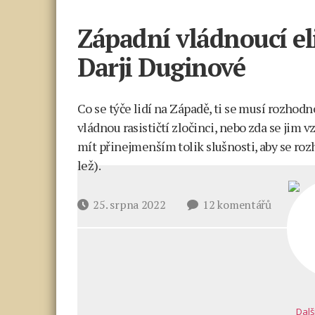
Západní vládnoucí el
Darji Duginové
Co se týče lidí na Západě, ti se musí rozhodn
vládnou rasističtí zločinci, nebo zda se jim
mít přinejmenším tolik slušnosti, aby se r
lež).
u
Datum
25. srpna 2022
12 komentářů
textu
příspěvku
s
názvem
Západní
vládnouc
elity
Dalš