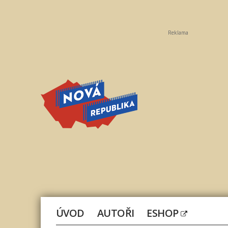
Reklama
Nová
republika
ÚVOD
AUTOŘI
ESHOP