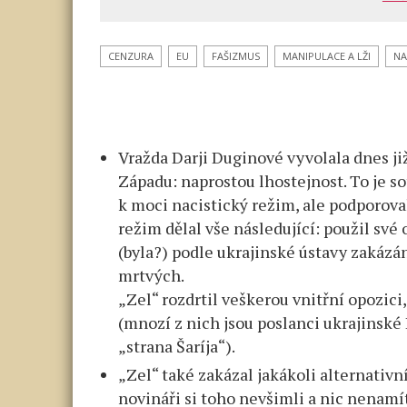
mají
na
rukou
CENZURA
EU
FAŠIZMUS
MANIPULACE A LŽI
N
krev
Darji
Duginov
Vražda Darji Duginové vyvolala dnes ji
Západu: naprostou lhostejnost. To je s
k moci nacistický režim, ale podporov
režim dělal vše následující: použil své 
(byla?) podle ukrajinské ústavy zakázán
mrtvých.
„Zel“ rozdrtil veškerou vnitřní opozici
(mnozí z nich jsou poslanci ukrajinské 
„strana Šaríja“).
„Zel“ také zakázal jakákoli alternativ
novináři si toho nevšimli a nic nenamít