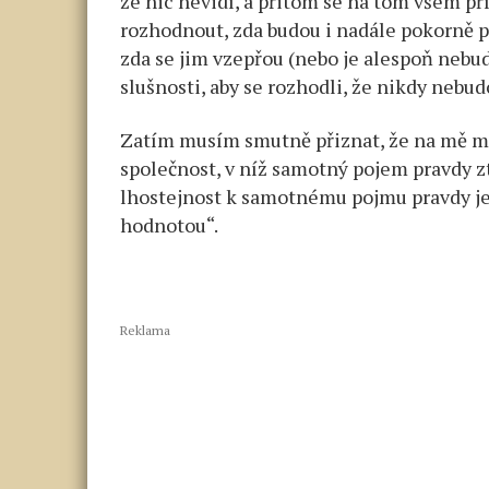
že nic nevidí, a přitom se na tom všem pří
rozhodnout, zda budou i nadále pokorně při
zda se jim vzepřou (nebo je alespoň neb
slušnosti, aby se rozhodli, že nikdy neb
Zatím musím smutně přiznat, že na mě mo
společnost, v níž samotný pojem pravdy zt
lhostejnost k samotnému pojmu pravdy je
hodnotou“.
Reklama