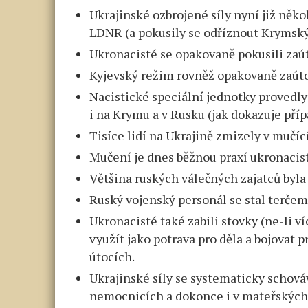
Ukrajinské ozbrojené síly nyní již někol
LDNR (a pokusily se odříznout Krymský 
Ukronacisté se opakovaně pokusili zaú
Kyjevský režim rovněž opakovaně zaútoč
Nacistické speciální jednotky provedly
i na Krymu a v Rusku (jak dokazuje pří
Tisíce lidí na Ukrajině zmizely v mučíc
Mučení je dnes běžnou praxí ukronacis
Většina ruských válečných zajatců byl
Ruský vojenský personál se stal terče
Ukronacisté také zabili stovky (ne-li v
využít jako potrava pro děla a bojovat
útocích.
Ukrajinské síly se systematicky schováv
nemocnicích a dokonce i v mateřských