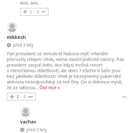
Ano, ano…
0
0
mikkesh
před 3 lety
Pan president se tentokrát hluboce mýlí. Infantilní
přerostlý chlapec Vítek, nemá vlastní politické názory. Pan
president zaspal dobu. Ano kdysi možná resort
s mimořádnou důležitostí, ale dnes ? Všichni ti šašci jsou
bez jakékoliv důležitosti. Vítek je bezejmenný pubertální
aktivista nezodpovědný za své činy. On si dokonce myslí,
že za takovou
…
Číst vice »
2
0
vachav
před 3 lety