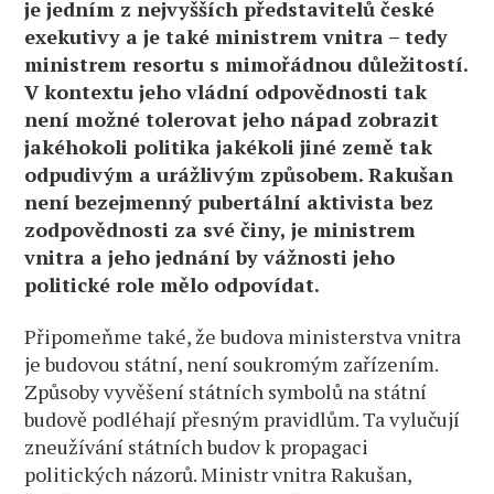
je jedním z nejvyšších představitelů české
exekutivy a je také ministrem vnitra – tedy
ministrem resortu s mimořádnou důležitostí.
V kontextu jeho vládní odpovědnosti tak
není možné tolerovat jeho nápad zobrazit
jakéhokoli politika jakékoli jiné země tak
odpudivým a urážlivým způsobem. Rakušan
není bezejmenný pubertální aktivista bez
zodpovědnosti za své činy, je ministrem
vnitra a jeho jednání by vážnosti jeho
politické role mělo odpovídat.
Připomeňme také, že budova ministerstva vnitra
je budovou státní, není soukromým zařízením.
Způsoby vyvěšení státních symbolů na státní
budově podléhají přesným pravidlům. Ta vylučují
zneužívání státních budov k propagaci
politických názorů. Ministr vnitra Rakušan,