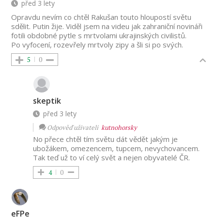
před 3 lety
Opravdu nevím co chtěl Rakušan touto hloupostí světu
sdělit. Putin žije. Viděl jsem na videu jak zahraniční novináři
fotili obdobné pytle s mrtvolami ukrajinských civilistů.
Po vyfocení, rozevřely mrtvoly zipy a šli si po svých.
5
0
skeptik
před 3 lety
Odpověď uživateli
kutnohorsky
No přece chtěl tím světu dát vědět jakým je
ubožákem, omezencem, tupcem, nevychovancem.
Tak teď už to ví celý svět a nejen obyvatelé ČR.
4
0
eFPe