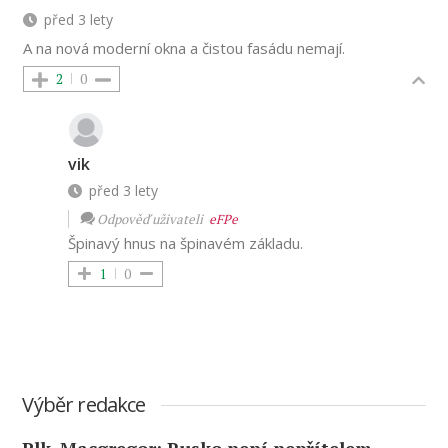
před 3 lety
A na nová moderní okna a čistou fasádu nemají.
2
0
vik
před 3 lety
Odpověď uživateli
eFPe
Špinavý hnus na špinavém základu.
1
0
Výběr redakce
Plk. Macgregor: Rusko není nepřítelem