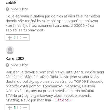
cablik
před 3 lety
To je správná iniciativa jen do nich ať vědí že si nemůžou
dovolit vše možná by se mohli spojit s paní Hamplovou
která na něj dá též oznámení za zneužití 50000 kč co
zaplatil za tu ohavnost.
1
0
Karel2002
před 3 lety
Rakušan je člověk s poměrně nízkou inteligencí. Pajďák není
žádná mimořádně obtížná škola. Navíc jeho stranu STAN
dostal do politiky spolu se svou stranou TOP09 Kalousek,
protože chtěl pomoci Topolánkovi, Nečasovi, Dalíkovi,
Němcové atd., aby na pravici nebyli sami. Na počátku
STANu prý byl organizovaný zločin (spolupracovník
Mrázka). Navíc jen menšína
…
Číst vice »
3
0