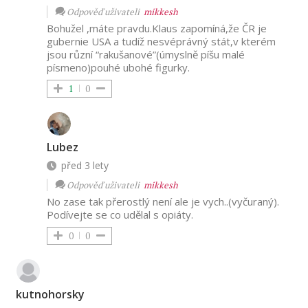
Odpověď uživateli
mikkesh
Bohužel ,máte pravdu.Klaus zapomíná,že ČR je
gubernie USA a tudíž nesvéprávný stát,v kterém
jsou různí “rakušanové”(úmyslně píšu malé
písmeno)pouhé ubohé figurky.
1
0
Lubez
před 3 lety
Odpověď uživateli
mikkesh
No zase tak přerostlý není ale je vych..(vyčuraný).
Podívejte se co udělal s opiáty.
0
0
kutnohorsky