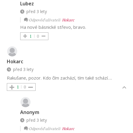
Lubez
před 3 lety
Odpověď uživateli
Hokarc
Ha nové básnické střevo, bravo.
1
0
Hokarc
před 3 lety
Rakušane, pozor. Kdo čím zachází, tím také schází….
1
0
Anonym
před 3 lety
Odpověď uživateli
Hokarc