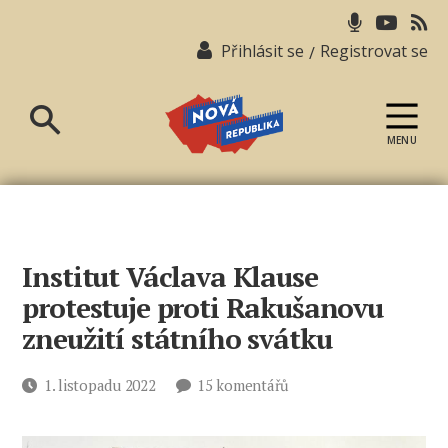
Přihlásit se
Registrovat se
/
MENU
Nová
republika
Institut Václava Klause
protestuje proti Rakušanovu
zneužití státního svátku
u
Datum
1. listopadu 2022
15 komentářů
textu
příspěvku
s