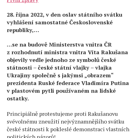
28. října 2022, v den oslav státního svátku
vyhlášení samostatné Československé
republiky,…
…se na budově Ministerstva vnitra ČR
z rozhodnutí ministra vnitra Víta Rakušana
objevily vedle jednoho ze symbolů české
státnosti – české státní vlajky – vlajka
Ukrajiny společně s jakýmsi „obrazem“
prezidenta Ruské federace Vladimíra Putina
v plastovém pytli používaném na lidské
ostatky.
Principiálně protestujeme proti Rakušanovu
svévolnému zneužití nejvýznamnějšího svátku
české státnosti k pokleslé demonstraci vlastních
politických názorů!