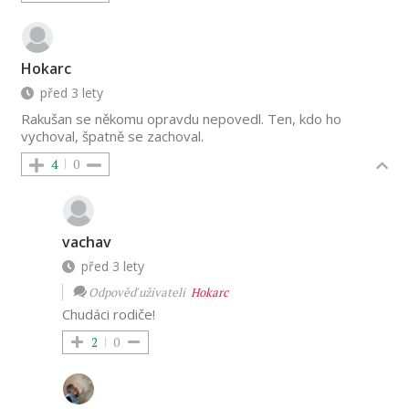
Hokarc
před 3 lety
Rakušan se někomu opravdu nepovedl. Ten, kdo ho
vychoval, špatně se zachoval.
4
0
vachav
před 3 lety
Odpověď uživateli
Hokarc
Chudáci rodiče!
2
0