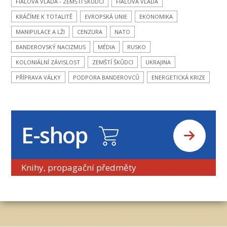
FIALOVA VLÁDA - ZEMŠTÍ ŠKŮDCI
FIALOVA VLÁDA
KRÁČÍME K TOTALITĚ
EVROPSKÁ UNIE
EKONOMIKA
MANIPULACE A LŽI
CENZURA
NATO
BANDEROVSKÝ NACIZMUS
MÉDIA
RUSKO
KOLONIÁLNÍ ZÁVISLOST
ZEMŠTÍ ŠKŮDCI
UKRAJINA
PŘÍPRAVA VÁLKY
PODPORA BANDEROVCŮ
ENERGETICKÁ KRIZE
E-shop
Knihy, propagační předměty