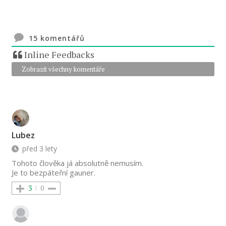
15
komentářů
Inline Feedbacks
Zobrazit všechny komentáře
Lubez
před 3 lety
Tohoto člověka já absolutně nemusím.
Je to bezpáteřní gauner.
3
0