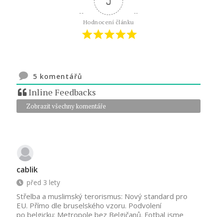
5
Hodnocení článku
5
komentářů
Inline Feedbacks
Zobrazit všechny komentáře
cablik
před 3 lety
Střelba a muslimský terorismus: Nový standard pro
EU. Přímo dle bruselského vzoru. Podvolení
po belgicku: Metropole bez Belgičanů. Fotbal jsme