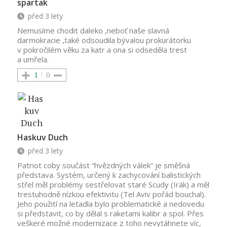
spartak
před 3 lety
Nemusíme chodit daleko ,neboť naše slavná
darmokracie ,také odsoudila bývalou prokurátorku
v pokročilém věku za katr a ona si odseděla trest
a umřela.
1
0
Haskuv Duch
před 3 lety
Patriot coby součást “hvězdných válek” je směšná
představa. Systém, určený k zachycování balistických
střel měl problémy sestřelovat staré Scudy (Irák) a měl
trestuhodně nízkou efektivitu (Tel Aviv pořád bouchal).
Jeho použití na letadla bylo problematické a nedovedu
si představit, co by dělal s raketami kalibr a spol. Přes
veškeré možné modernizace z toho nevytáhnete víc,