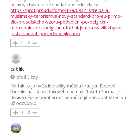
oslavili, zbývá ještě sundat poslední vlajky
https://protiproud.info/politika/6914-strelba-a-
muslimsky-terorismus-novy-standard-pro-eu-primo-
dle-bruselskeho-vzoru-podvoleni-po-belgicku-
metropole-bez-belgicanu-fotbal-jsme-oslavili-zbyva-
jeste-sundat-posledni-vlajky.htm
1
0
cablik
před 3 lety
No tak to jo hvězdné války můžou hrát jen Rusové
liberální nacisti nic takového nemají. Raketa Sarmat je
děsivá nějaký bombardér se může jít zahrabat letectvu
už odzvonilo.
0
0