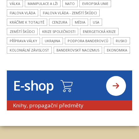
VÁLKA
MANIPULACE A LŽI
NATO
EVROPSKÁ UNIE
FIALOVA VLÁDA
FIALOVA VLÁDA - ZEMŠTÍ ŠKŮDCI
KRÁČÍME K TOTALITĚ
CENZURA
MÉDIA
USA
ZEMŠTÍ ŠKŮDCI
KRIZE SPOLEČNOSTI
ENERGETICKÁ KRIZE
PŘÍPRAVA VÁLKY
UKRAJINA
PODPORA BANDEROVCŮ
RUSKO
KOLONIÁLNÍ ZÁVISLOST
BANDEROVSKÝ NACIZMUS
EKONOMIKA
E-shop
Knihy, propagační předměty