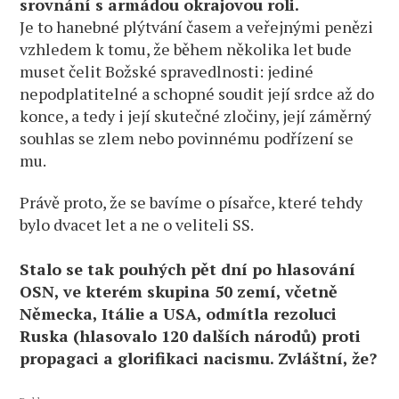
srovnání s armádou okrajovou roli.
Je to hanebné plýtvání časem a veřejnými penězi
vzhledem k tomu, že během několika let bude
muset čelit Božské spravedlnosti: jediné
nepodplatitelné a schopné soudit její srdce až do
konce, a tedy i její skutečné zločiny, její záměrný
souhlas se zlem nebo povinnému podřízení se
mu.
Právě proto, že se bavíme o písařce, které tehdy
bylo dvacet let a ne o veliteli SS.
Stalo se tak pouhých pět dní po hlasování
OSN, ve kterém skupina 50 zemí, včetně
Německa, Itálie a USA, odmítla rezoluci
Ruska (hlasovalo 120 dalších národů) proti
propagaci a glorifikaci nacismu. Zvláštní, že?