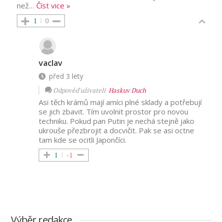
než
…
Číst vice »
1
0
vaclav
před 3 lety
Odpověď uživateli
Haskuv Duch
Asi těch krámů mají amíci plné sklady a potřebují
se jich zbavit. Tím uvolnit prostor pro novou
techniku. Pokud pan Putin je nechá stejně jako
ukrouše přezbrojit a docvičit. Pak se asi octne
tam kde se ocitli Japončíci.
1
-1
Výběr redakce