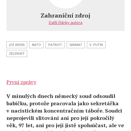
Biden
Zelenského
Zahraniční zdroj
pro
Další články autora
„StarWars“?
JOE BIDEN
NATO
PATRIOT
SARMAT
V. PUTIN
ZELENSKÝ
První zprávy
V minulých dnech německý soud odsoudil
babičku, protože pracovala jako sekretářka
v nacistickém koncentračním táboře. Soudci
neprojevili slitování ani pro její pokročilý
věk, 97 let, ani pro její jistě spoluúčast, ale ve