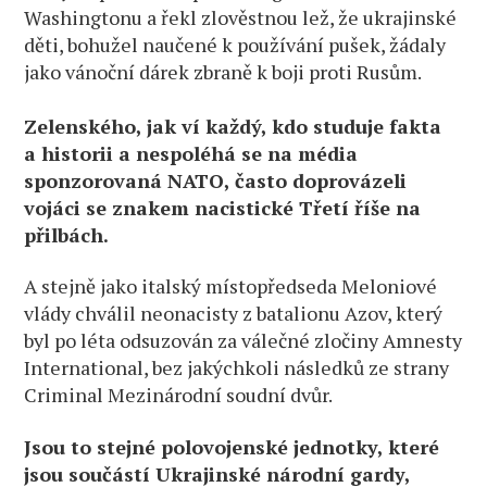
Washingtonu a řekl zlověstnou lež, že ukrajinské
děti, bohužel naučené k používání pušek, žádaly
jako vánoční dárek zbraně k boji proti Rusům.
Zelenského, jak ví každý, kdo studuje fakta
a historii a nespoléhá se na média
sponzorovaná NATO, často doprovázeli
vojáci se znakem nacistické Třetí říše na
přilbách.
A stejně jako italský místopředseda Meloniové
vlády chválil neonacisty z batalionu Azov, který
byl po léta odsuzován za válečné zločiny Amnesty
International, bez jakýchkoli následků ze strany
Criminal Mezinárodní soudní dvůr.
Jsou to stejné polovojenské jednotky, které
jsou součástí Ukrajinské národní gardy,