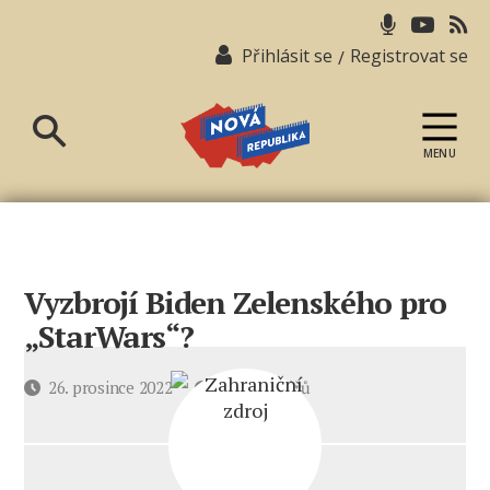
Přihlásit se
Registrovat se
/
MENU
Nová
republika
Vyzbrojí Biden Zelenského pro
„StarWars“?
u
Datum
26. prosince 2022
5 komentářů
textu
příspěvku
s
názvem
Vyzbrojí