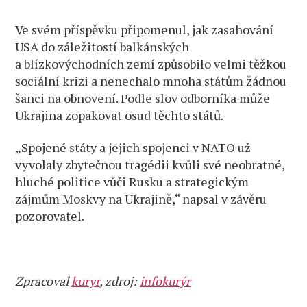
Ve svém příspěvku připomenul, jak zasahování
USA do záležitostí balkánských
a blízkovýchodních zemí způsobilo velmi těžkou
sociální krizi a nenechalo mnoha státům žádnou
šanci na obnovení. Podle slov odborníka může
Ukrajina zopakovat osud těchto států.
„Spojené státy a jejich spojenci v NATO už
vyvolaly zbytečnou tragédii kvůli své neobratné,
hluché politice vůči Rusku a strategickým
zájmům Moskvy na Ukrajině,“ napsal v závěru
pozorovatel.
Zpracoval
kuryr
, zdroj:
infokurýr