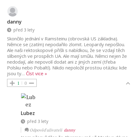
danny
před 3 lety
Skončilo jednání v Ramsteinu (obrovská US základna).
Němce se (zatím) nepodařilo zlomit. Leopardy nepošlou.
Ale naši rektoskopové přišli s nabídkou, že se vzdají těch
slíbených ve prospěch UA. Ale mají smůlu. Němci nejen že
nedodají, ale nepovolí dodat ani z jiných zemí (třeba
Polsku nebo Pobaltí). Nikdo nepoložil prostou otázku: kde
jsou ty
…
Číst vice »
1
0
Lubez
před 3 lety
Odpověď uživateli
danny