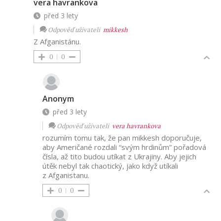
vera havrankova
před 3 lety
Odpověď uživateli
mikkesh
Z Afganistánu.
0
0
Anonym
před 3 lety
Odpověď uživateli
vera havrankova
rozumím tomu tak, že pan mikkesh doporučuje,
aby Američané rozdali “svým hrdinům” pořadová
čísla, až tito budou utíkat z Ukrajiny. Aby jejich
útěk nebyl tak chaotický, jako když utíkali
z Afganistanu.
0
0