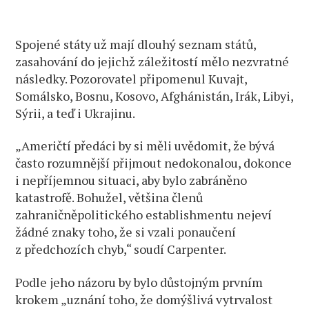
Spojené státy už mají dlouhý seznam států,
zasahování do jejichž záležitostí mělo nezvratné
následky. Pozorovatel připomenul Kuvajt,
Somálsko, Bosnu, Kosovo, Afghánistán, Irák, Libyi,
Sýrii, a teď i Ukrajinu.
„Američtí předáci by si měli uvědomit, že bývá
často rozumnější přijmout nedokonalou, dokonce
i nepříjemnou situaci, aby bylo zabráněno
katastrofě. Bohužel, většina členů
zahraničněpolitického establishmentu nejeví
žádné znaky toho, že si vzali ponaučení
z předchozích chyb,“ soudí Carpenter.
Podle jeho názoru by bylo důstojným prvním
krokem „uznání toho, že domýšlivá vytrvalost