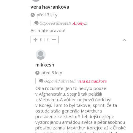
vera havrankova
před 3 lety
Odpověď uživateli
Anonym
Asi máte pravdu!
0
0
mikkesh
před 3 lety
Odpověď uživateli
vera havrankova
Oba rozumíte. Jen to nebylo pouze
v Afghanistánu. Stejně tak pelášili
z Vietnamu. A vůbec nejhezčí úprk byl
v Koreji. Tam to byl takovej sprint, že ta
ostuda stála generála McArthura
presidentské křeslo. S tehdejší nejlépe
vyzbrojenou armádou světa a pětinásobnou
přesilou zahnal McArthur Korejce až k Čínské