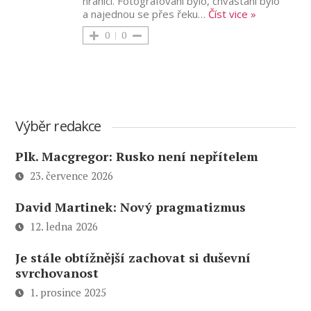
hranici. Fotografování bylo, chvástání bylo
a najednou se přes řeku
…
Číst vice »
0
0
Výběr redakce
Plk. Macgregor: Rusko není nepřítelem
23. července 2026
David Martinek: Nový pragmatizmus
12. ledna 2026
Je stále obtížnější zachovat si duševní
svrchovanost
1. prosince 2025