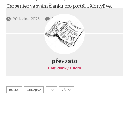
Carpenter ve svém článku pro portál 19fortyfive.
u
Datum
20. ledna 2023
9 komentářů
textu
příspěvku
s
názvem
V
USA
prozradili,
převzato
čím
Další články autora
skončí
zasahování
Pentagonu
do
RUSKO
UKRAJINA
USA
VÁLKA
ukrajinské
krize