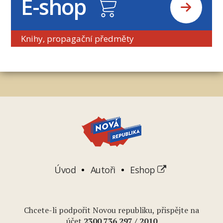
E-shop
Knihy, propagační předměty
Úvod
Autoři
Eshop
Chcete-li podpořit Novou republiku, přispějte na
účet
2
300 736 297
/ 2010