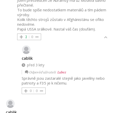
Jsem přesvědčen že Abramsy má už Moskva dávno
přečtené.
To bude spíše nedostatkem materiálů a tím pádem
výroby.
Kolik těchto strojů zůstalo v Afghánistánu se ofiko
nedovíme.
Papá USSA srálkové. Nastal váš čas (doufám).
2
0
cablik
před 3 lety
Odpověď uživateli
Lubez
Správně jsou zastaralé stejně jako javelíny nebo
patrioty a F35 je k ničemu.
0
0
cablik