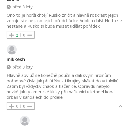
před 3 lety
Ono to je horší chtějí Rusko zničit a hlavně rozkrást jejich
zdroje stejně jako jejich předchůdce Adolf a další. No to se
nestane a Rusko si bude muset udělat pořádek.
2
0
mikkesh
před 3 lety
Hlavně aby už se konečně poučili a dali svým hrdinům
pořadové čísla jak při útěku z Ukrajiny skákat do vrtulníků.
Zatím byl vždycky chaos a tlačenice. Opravdu nebylo
hezké jak ty americké kluky při mačkanici u letadel kopal
drban v sandálech do prdele.
0
0