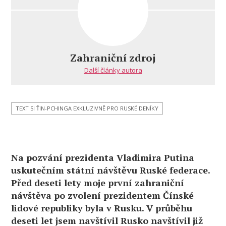
s
názvem
Autorský
článek
prezidenta
Zahraniční zdroj
Čínské
Další články autora
lidové
republiky
Si
Ťin-
TEXT SI ŤIN-PCHINGA EXKLUZIVNĚ PRO RUSKÉ DENÍKY
pchinga
exkluzivně
pro
ruské
Na pozvání prezidenta Vladimira Putina
deníky
uskutečním státní návštěvu Ruské federace.
Před deseti lety moje první zahraniční
návštěva po zvolení prezidentem Čínské
lidové republiky byla v Rusku. V průběhu
deseti let jsem navštívil Rusko navštívil již