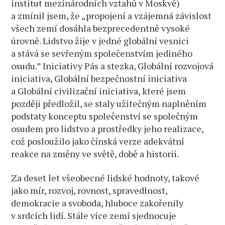
institut mezinárodních vztahů v Moskvě)
a zmínil jsem, že „propojení a vzájemná závislost
všech zemí dosáhla bezprecedentně vysoké
úrovně. Lidstvo žije v jedné globální vesnici
a stává se sevřeným společenstvím jediného
osudu.” Iniciativy Pás a stezka, Globální rozvojová
iniciativa, Globální bezpečnostní iniciativa
a Globální civilizační iniciativa, které jsem
později předložil, se staly užitečným naplněním
podstaty konceptu společenství se společným
osudem pro lidstvo a prostředky jeho realizace,
což posloužilo jako čínská verze adekvátní
reakce na změny ve světě, době a historii.
Za deset let všeobecné lidské hodnoty, takové
jako mír, rozvoj, rovnost, spravedlnost,
demokracie a svoboda, hluboce zakořenily
v srdcích lidí. Stále více zemí sjednocuje