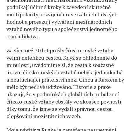
podnikají účinné kroky k zavedení skutečné
multipolarity, rozvíjení univerzálních lidských
hodnot a prosazují vytváření mezinárodních
vztahů nového typu a společenství jednotného
osudu lidstva.
Za více než 70 let prošly čínsko-ruské vztahy
velmi nelehkou cestou. Když se ohlédneme do
minulosti, uvědomíme si, že cesta k současné
úrovni čínsko-ruských vztahů nebyla jednoduchá
a neutuchající přátelství mezi Čínou a Ruskem by
mělo být pečlivě udržováno. Historie a praxe
ukazují, že v podmínkách globálních turbulencí
čínsko-ruské vztahy obstály ve zkoušce pevnosti
díky tomu, že jsme se vydali správnou cestou
zlepšování mezistátních vazeb.
Moje návštěva Ruska je zaměřena na upevnění