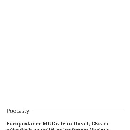
Podcasty
Europoslanec MUDr. Ivan David, CSc. na
výjezdech za voliči mikrofonem Václava