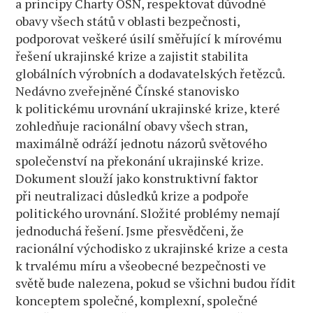
a principy Charty OSN, respektovat důvodné
obavy všech států v oblasti bezpečnosti,
podporovat veškeré úsilí směřující k mírovému
řešení ukrajinské krize a zajistit stabilita
globálních výrobních a dodavatelských řetězců.
Nedávno zveřejněné Čínské stanovisko
k politickému urovnání ukrajinské krize, které
zohledňuje racionální obavy všech stran,
maximálně odráží jednotu názorů světového
společenství na překonání ukrajinské krize.
Dokument slouží jako konstruktivní faktor
při neutralizaci důsledků krize a podpoře
politického urovnání. Složité problémy nemají
jednoduchá řešení. Jsme přesvědčeni, že
racionální východisko z ukrajinské krize a cesta
k trvalému míru a všeobecné bezpečnosti ve
světě bude nalezena, pokud se všichni budou řídit
konceptem společné, komplexní, společné