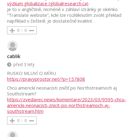
výzkum globalizace (globalresearch.ca)
je to v angličtině, nicméně v záhlaví stránky je okénko
“Translate website”, kde lze rozkliknutím zvolit překlad
například v češtině. Je dostatečně kvalitní.
0
0
cablik
před 3 lety
RUSKO MLUVÍ O MÍRU
https://pravyprostor.net/?p=157808
Chcú americkí neonacisti zničiť po Northstreamoch aj
Southstream?
https://zvedavec.news/komentare/2023/03/9595-chcu-
americki-neonacisti-znicit-po-northstreamoch-aj-
southstream.htm
0
0