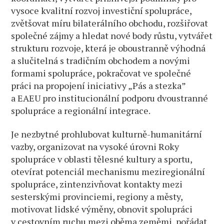
vysoce kvalitní rozvoj investiční spolupráce,
zvětšovat míru bilaterálního obchodu, rozšiřovat
společné zájmy a hledat nové body růstu, vytvářet
strukturu rozvoje, která je oboustranně výhodná
a slučitelná s tradičním obchodem a novými
formami spolupráce, pokračovat ve společné
práci na propojení iniciativy „Pás a stezka”
a EAEU pro institucionální podporu dvoustranné
spolupráce a regionální integrace.
Je nezbytné prohlubovat kulturně-humanitární
vazby, organizovat na vysoké úrovni Roky
spolupráce v oblasti tělesné kultury a sportu,
otevírat potenciál mechanismu meziregionální
spolupráce, zintenzivňovat kontakty mezi
sesterskými provinciemi, regiony a městy,
motivovat lidské výměny, obnovit spolupráci
v cestovním ruchu mezi oběma zeměmi, pořádat