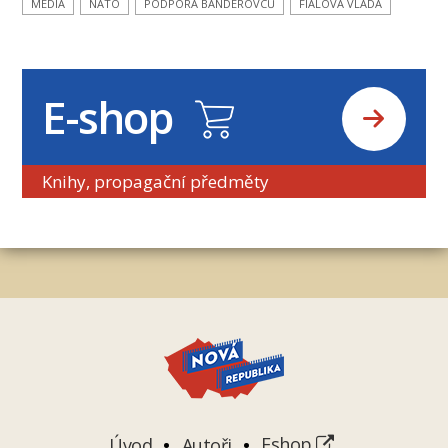
MÉDIA
NATO
PODPORA BANDEROVCŮ
FIALOVA VLÁDA
E-shop
Knihy, propagační předměty
Úvod
Autoři
Eshop