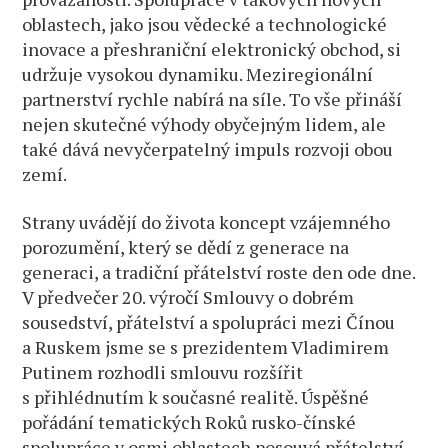
oblastech, jako jsou vědecké a technologické
inovace a přeshraniční elektronický obchod, si
udržuje vysokou dynamiku. Meziregionální
partnerství rychle nabírá na síle. To vše přináší
nejen skutečné výhody obyčejným lidem, ale
také dává nevyčerpatelný impuls rozvoji obou
zemí.
Strany uvádějí do života koncept vzájemného
porozumění, který se dědí z generace na
generaci, a tradiční přátelství roste den ode dne.
V předvečer 20. výročí Smlouvy o dobrém
sousedství, přátelství a spolupráci mezi Čínou
a Ruskem jsme se s prezidentem Vladimirem
Putinem rozhodli smlouvu rozšířit
s přihlédnutím k současné realitě. Úspěšné
pořádání tematických Roků rusko-čínské
spolupráce v osmi oblastech posouvá přátelství