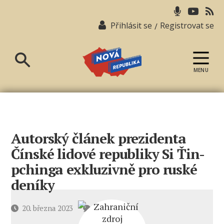
Přihlásit se
Registrovat se
/
MENU
Nová
republika
Autorský článek prezidenta
Čínské lidové republiky Si Ťin-
pchinga exkluzivně pro ruské
deníky
u
Datum
20. března 2023
4 komentáře
textu
příspěvku