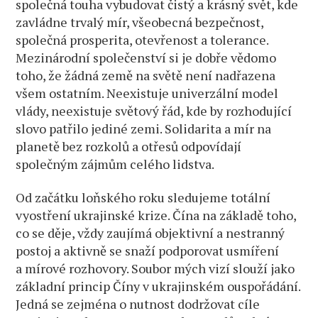
společná touha vybudovat čistý a krásný svět, kde
zavládne trvalý mír, všeobecná bezpečnost,
společná prosperita, otevřenost a tolerance.
Mezinárodní společenství si je dobře vědomo
toho, že žádná země na světě není nadřazena
všem ostatním. Neexistuje univerzální model
vlády, neexistuje světový řád, kde by rozhodující
slovo patřilo jediné zemi. Solidarita a mír na
planetě bez rozkolů a otřesů odpovídají
společným zájmům celého lidstva.
Od začátku loňského roku sledujeme totální
vyostření ukrajinské krize. Čína na základě toho,
co se děje, vždy zaujímá objektivní a nestranný
postoj a aktivně se snaží podporovat usmíření
a mírové rozhovory. Soubor mých vizí slouží jako
základní princip Číny v ukrajinském ouspořádání.
Jedná se zejména o nutnost dodržovat cíle