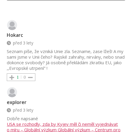
Hokarc
před 3 lety
Seznam píše, že vzniká Unie zla. Sezname, zase lžeš! A my
sami jsme v Unii čeho? Rajské zahrahy, nirvány, nebo snad
dokonce svobody? Já osobně překládám zkratku EU, jako
,,Evropské utrpení” !
1
0
explorer
před 3 lety
Dobře napsané
USA se rozhodly, zda by Kyjev měl či neměl vyjednávat
o míru – Globální výzkum Globální výzkum – Centrum pro