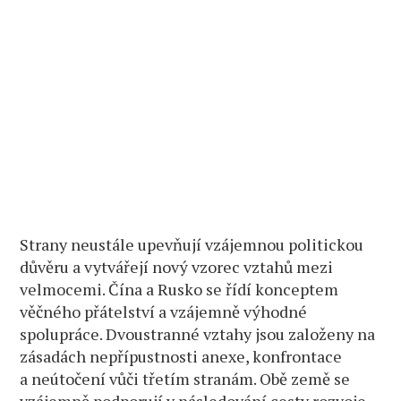
Strany neustále upevňují vzájemnou politickou
důvěru a vytvářejí nový vzorec vztahů mezi
velmocemi. Čína a Rusko se řídí konceptem
věčného přátelství a vzájemně výhodné
spolupráce. Dvoustranné vztahy jsou založeny na
zásadách nepřípustnosti anexe, konfrontace
a neútočení vůči třetím stranám. Obě země se
vzájemně podporují v následování cesty rozvoje