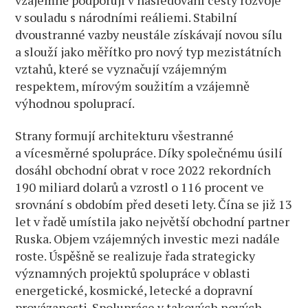
v souladu s národními reáliemi. Stabilní
dvoustranné vazby neustále získávají novou sílu
a slouží jako měřítko pro nový typ mezistátních
vztahů, které se vyznačují vzájemným
respektem, mírovým soužitím a vzájemně
výhodnou spoluprací.
Strany formují architekturu všestranné
a vícesměrné spolupráce. Díky společnému úsilí
dosáhl obchodní obrat v roce 2022 rekordních
190 miliard dolarů a vzrostl o 116 procent ve
srovnání s obdobím před deseti lety. Čína se již 13
let v řadě umístila jako největší obchodní partner
Ruska. Objem vzájemných investic mezi nadále
roste. Úspěšně se realizuje řada strategicky
významných projektů spolupráce v oblasti
energetické, kosmické, letecké a dopravní
provázanosti. Spolupráce v takových nových