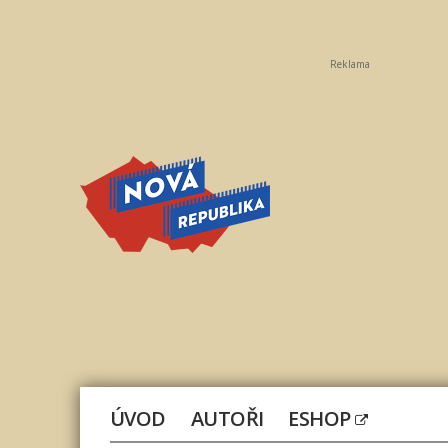
Reklama
Nová
republika
ÚVOD
AUTOŘI
ESHOP