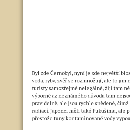
Byl zde Černobyl, nyní je zde největší bio
voda, ryby, zvěř se rozmnožují, ale to ji
turisty samozřejmě nelegálně, žijí tam něja
výborně az neznámého důvodu tam nejsou ž
pravidelně, ale jsou rychle snědené, čímž
radiací. Japonci měli také Fukušimu, ale po
přestože tuny kontaminované vody vypouš