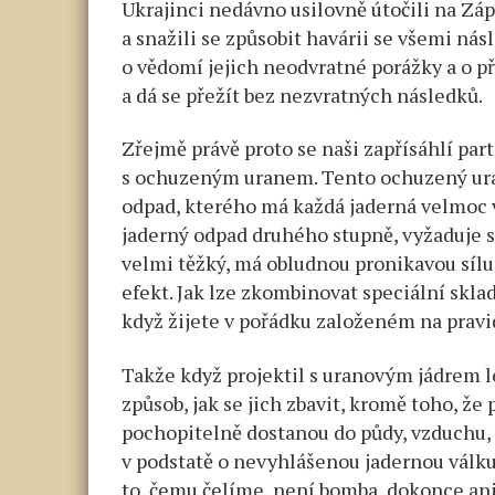
Ukrajinci nedávno usilovně útočili na Z
a snažili se způsobit havárii se všemi nás
o vědomí jejich neodvratné porážky a o p
a dá se přežít bez nezvratných následků.
Zřejmě právě proto se naši zapřísáhlí par
s ochuzeným uranem. Tento ochuzený uran 
odpad, kterého má každá jaderná velmoc v
jaderný odpad druhého stupně, vyžaduje spe
velmi těžký, má obludnou pronikavou sílu
efekt. Jak lze zkombinovat speciální sklad
když žijete v pořádku založeném na pravid
Takže když projektil s uranovým jádrem let
způsob, jak se jich zbavit, kromě toho, že
pochopitelně dostanou do půdy, vzduchu, vod
v podstatě o nevyhlášenou jadernou válku
to, čemu čelíme, není bomba, dokonce an