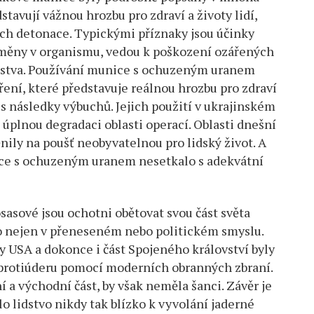
tavují vážnou hrozbu pro zdraví a životy lidí,
jich detonace. Typickými příznaky jsou účinky
é změny v organismu, vedou k poškození ozářených
mstva. Používání munice s ochuzeným uranem
ní, které představuje reálnou hrozbu pro zdraví
 s následky výbuchů. Jejich použití v ukrajinském
úplnou degradaci oblasti operací. Oblasti dnešní
nily na poušť neobyvatelnou pro lidský život. A
nice s ochuzeným uranem nesetkalo s adekvátní
sasové jsou ochotni obětovat svou část světa
 to nejen v přeneseném nebo politickém smyslu.
y USA a dokonce i část Spojeného království byly
 protiúderu pomocí moderních obranných zbraní.
í a východní část, by však neměla šanci. Závěr je
 lidstvo nikdy tak blízko k vyvolání jaderné