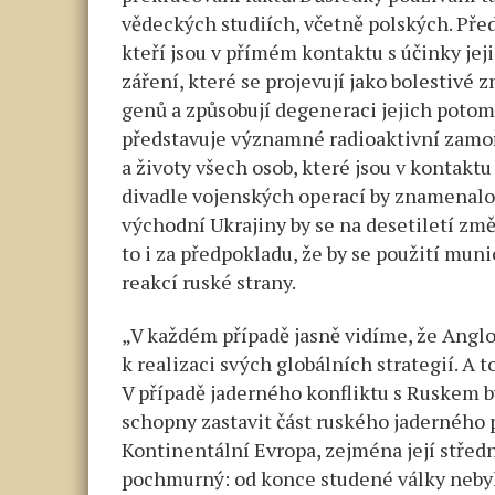
vědeckých studiích, včetně polských. Předs
kteří jsou v přímém kontaktu s účinky je
záření, které se projevují jako bolestiv
genů a způsobují degeneraci jejich poto
představuje významné radioaktivní zamoře
a životy všech osob, které jsou v kontaktu
divadle vojenských operací by znamenalo 
východní Ukrajiny by se na desetiletí změ
to i za předpokladu, že by se použití mu
reakcí ruské strany.
„V každém případě jasně vidíme, že Anglo
k realizaci svých globálních strategií. A
V případě jaderného konfliktu s Ruskem b
schopny zastavit část ruského jaderného
Kontinentální Evropa, zejména její středn
pochmurný: od konce studené války nebylo