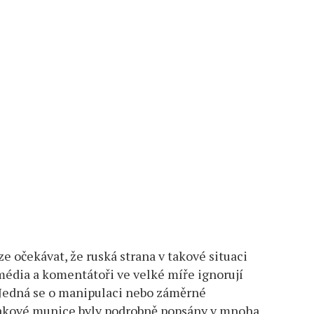
e očekávat, že ruská strana v takové situaci
 média a komentátoři ve velké míře ignorují
Jedná se o manipulaci nebo záměrné
takové munice byly podrobně popsány v mnoha