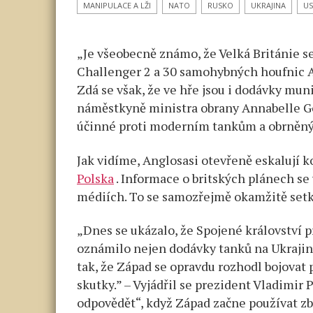
apokaly
MANIPULACE A LŽI
NATO
RUSKO
UKRAJINA
US
„Je všeobecně známo, že Velká Británie s
Challenger 2 a 30 samohybných houfnic A
Zdá se však, že ve hře jsou i dodávky mu
náměstkyně ministra obrany Annabelle Go
účinné proti moderním tankům a obrněn
Jak vidíme, Anglosasi otevřeně eskalují ko
Polska
. Informace o britských plánech se 
médiích. To se samozřejmě okamžitě setka
„Dnes se ukázalo, že Spojené království 
oznámilo nejen dodávky tanků na Ukrajin
tak, že Západ se opravdu rozhodl bojovat 
skutky.” – Vyjádřil se prezident Vladimir
odpovědět“, když Západ začne používat zb