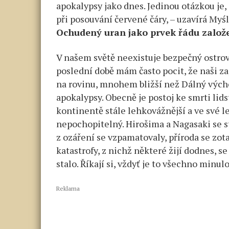
apokalypsy jako dnes. Jedinou otázkou je,
při posouvání červené čáry, – uzavírá Myśl
Ochudený uran jako prvek řádu založ
V našem světě neexistuje bezpečný ostrov
poslední době mám často pocit, že naši zap
na rovinu, mnohem bližší než Dálný výcho
apokalypsy. Obecně je postoj ke smrti li
kontinentě stále lehkovážnější a ve své le
nepochopitelný. Hirošima a Nagasaki se s
z ozáření se vzpamatovaly, příroda se zota
katastrofy, z nichž některé žijí dodnes, se
stalo. Říkají si, vždyť je to všechno minulo
Reklama