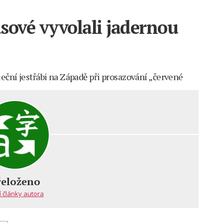
sové vyvolali jadernou
leční jestřábi na Západě při prosazování „červené
řeloženo
sové
í články autora
u