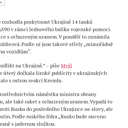
psu
A
e rozhodla poskytnout Ukrajině 14 tanků
S90 v rámci lednového balíku vojenské pomoci.
nice s ochuzeným uranem. V pondělí to oznámila
ldieová. Podle ní jsou takové střely „mimořádně
ým vozidlům“.
nflikt na Ukrajině.” – píše
Myśl
v úterý dočkala široké publicity v ukrajinských
lo s ostrou reakcí Kremlu.
prostřednictvím náměstka ministra obrany
u, ale také raket s ochuzeným uranem. Vypadá to
proti Rusku do posledního Ukrajince ne slovy, ale
 Putin. Podle ruského lídra „Rusko bude nuceno
raně s jadernou složkou.