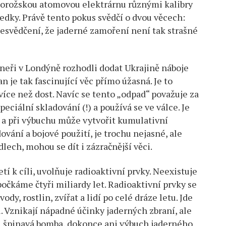
áporožskou atomovou elektrárnu různými kalibry
ledky. Právě tento pokus svědčí o dvou věcech:
řesvědčení, že jaderné zamoření není tak strašné
tneři v Londýně rozhodli dodat Ukrajině náboje
je tak fascinující věc přímo úžasná. Je to
íce než dost. Navíc se tento „odpad“ považuje za
ciální skladování (!) a používá se ve válce. Je
 a při výbuchu může vytvořit kumulativní
ování a bojové použití, je trochu nejasné, ale
lech, mohou se dít i zázračnější věci.
í k cíli, uvolňuje radioaktivní prvky. Neexistuje
 počkáme čtyři miliardy let. Radioaktivní prvky se
y, rostlin, zvířat a lidí po celé dráze letu. Jde
. Vznikají nápadné účinky jaderných zbraní, ale
i špinavá bomba, dokonce ani výbuch jaderného