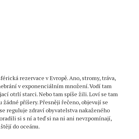
sférická rezervace v Evropě. Ano, stromy, tráva,
m nebrání v exponenciálním množení. Vodí tam
cí otrlí starci. Nebo tam spíše žili. Loví se tam
ádné příšery. Přesněji řečeno, objevují se
 se reguluje zdraví obyvatelstva nakaženého
radili si s ní a teď si na ni ani nevzpomínají,
tějí do oceánu.