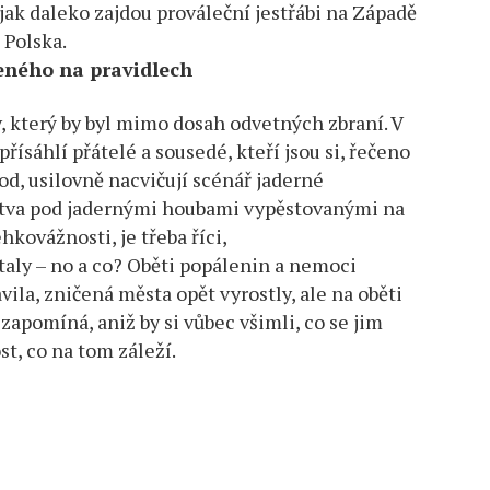
 jak daleko zajdou prováleční jestřábi na Západě
 Polska.
eného na pravidlech
, který by byl mimo dosah odvetných zbraní. V
řísáhlí přátelé a sousedé, kteří jsou si, řečeno
d, usilovně nacvičují scénář jaderné
dstva pod jadernými houbami vypěstovanými na
hkovážnosti, je třeba říci,
taly – no a co? Oběti popálenin a nemoci
vila, zničená města opět vyrostly, ale na oběti
 zapomíná, aniž by si vůbec všimli, co se jim
st, co na tom záleží.