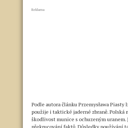
Reklama
Podle autora článku Przemysława Piasty lz
použije i taktické jaderné zbraně. Polská
škodlivost munice s ochuzeným uranem. 
překrucování faktů. Důsledky používání 