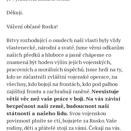
Děkuji.
Vážení občané Ruska!
Bitvy rozhodující o osudech naší vlasti byly vždy
vlastenecké, národní a svaté. Jsme věrni odkazům
našich předků a hluboce a jasně chápeme co
znamená být hoden výšin jejich vojenských,
pracovních a morálních úspěchů. Jsme hrdí na ty,
kdo se zúčastnili zvláštní vojenské operace, na
všechny, kdo bojují na frontách, kdo pod palbou
zajišťují frontu a zachraňují raněné.
Neexistuje
větší věc než vaše práce v boji. Na vás závisí
bezpečnost naší země, budoucnost naší
státnosti a našeho lidu.
Svou vojenskou
povinnost plníte se ctí, bojujete za Rusko. Vaše
rodiny, děti a přátelé stojí za vámi. Čekají na vás.