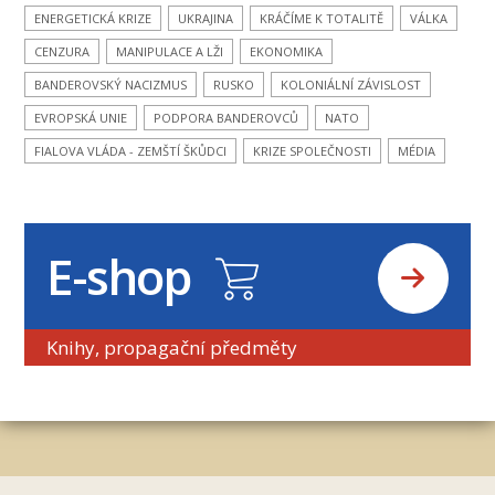
ENERGETICKÁ KRIZE
UKRAJINA
KRÁČÍME K TOTALITĚ
VÁLKA
CENZURA
MANIPULACE A LŽI
EKONOMIKA
BANDEROVSKÝ NACIZMUS
RUSKO
KOLONIÁLNÍ ZÁVISLOST
EVROPSKÁ UNIE
PODPORA BANDEROVCŮ
NATO
FIALOVA VLÁDA - ZEMŠTÍ ŠKŮDCI
KRIZE SPOLEČNOSTI
MÉDIA
E-shop
Knihy, propagační předměty