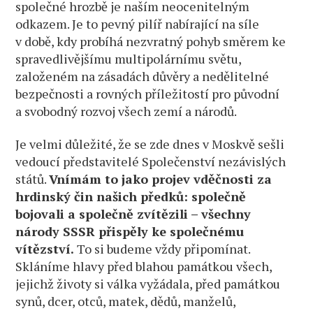
společné hrozbě je naším neocenitelným
odkazem. Je to pevný pilíř nabírající na síle
v době, kdy probíhá nezvratný pohyb směrem ke
spravedlivějšímu multipolárnímu světu,
založeném na zásadách důvěry a nedělitelné
bezpečnosti a rovných příležitostí pro původní
a svobodný rozvoj všech zemí a národů.
Je velmi důležité, že se zde dnes v Moskvě sešli
vedoucí představitelé Společenství nezávislých
států.
Vnímám to jako projev vděčnosti za
hrdinský čin našich předků: společně
bojovali a společně zvítězili – všechny
národy SSSR přispěly ke společnému
vítězství.
To si budeme vždy připomínat.
Skláníme hlavy před blahou památkou všech,
jejichž životy si válka vyžádala, před památkou
synů, dcer, otců, matek, dědů, manželů,