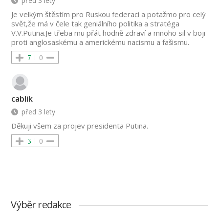
před 3 lety
Je velkým štěstím pro Ruskou federaci a potažmo pro celý
svět,že má v čele tak geniálního politika a stratéga
V.V.Putina.Je třeba mu přát hodně zdraví a mnoho sil v boji
proti anglosaskému a americkému nacismu a fašismu.
7
0
cablik
před 3 lety
Děkuji všem za projev presidenta Putina.
3
0
Výběr redakce