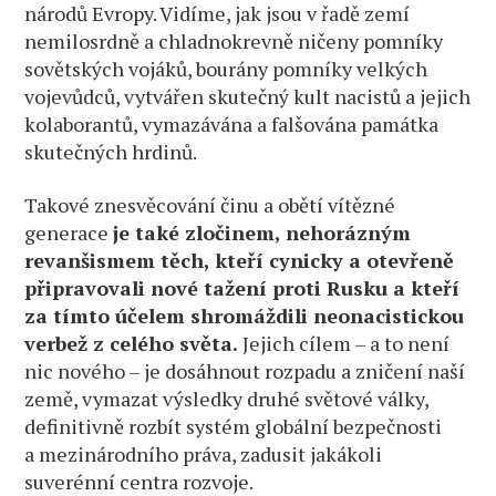
národů Evropy. Vidíme, jak jsou v řadě zemí
nemilosrdně a chladnokrevně ničeny pomníky
sovětských vojáků, bourány pomníky velkých
vojevůdců, vytvářen skutečný kult nacistů a jejich
kolaborantů, vymazávána a falšována památka
skutečných hrdinů.
Takové znesvěcování činu a obětí vítězné
generace
je také zločinem, nehorázným
revanšismem těch, kteří cynicky a otevřeně
připravovali nové tažení proti Rusku a kteří
za tímto účelem shromáždili neonacistickou
verbež z celého světa.
Jejich cílem – a to není
nic nového – je dosáhnout rozpadu a zničení naší
země, vymazat výsledky druhé světové války,
definitivně rozbít systém globální bezpečnosti
a mezinárodního práva, zadusit jakákoli
suverénní centra rozvoje.