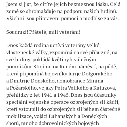
Jsem si jist, že cítíte jejich bezmeznou lásku. Celá
země se shromažďuje na podporu našich hrdinů.
Všichni jsou připraveni pomoci a modlí se za vás.
Soudruzi! Přátelé, milí veteráni!
Dnes každá rodina uctívá veterány Velké
vlastenecké války, vzpomíná na své příbuzné, na
své hrdiny, pokládá květiny k válečným
pomníkům. Stojíme na Rudém náměstí, na půdě,
která připomíná bojovníky Jurije Dolgorukého
a Dmitrije Donského, domobrance Minina
a Požarského, vojáky Petra Velikého a Kutuzova,
přehlídky z let 1941 a 1945. Dnes jsou účastníky
speciální vojenské operace ozbrojených sil kádři,
kteří vstoupili do ozbrojených sil během částečné
mobilizace, vojáci Luhanských a Doněckých
sborů, mnoho dobrovolnických bojových