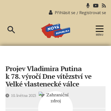
Přihlásit se
Registrovat se
/
MENU
Nová
republika
Projev Vladimira Putina
k 78. výročí Dne vítězství ve
Velké vlastenecké válce
u
Datum
10. května 2023
4 komentáře
textu
příspěvku
s