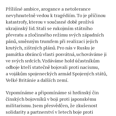
Přílišné ambice, arogance a netolerance
nevyhnutelně vedou k tragédiím. To je příčinou
katastrofy, kterou v současné době prožívá
ukrajinský lid. Stali se rukojmím státního
převratu a zločinného režimu svých západních
pánů, směnným trumfem při realizaci jejich
krutých, zištných plánů. Pro nás v Rusku je
památka obránců vlasti posvátná, uchováváme ji
ve svých srdcích. Vzdáváme hold účastníkům
odboje kteří statečně bojovali proti nacismu,
a vojákům spojeneckých armád Spojených států,
Velké Británie a dalších zemí.
Vzpomínáme a připomínáme si hrdinský čin
čínských bojovníků v boji proti japonskému
militarismu. Jsem přesvědčen, že zkušenost
solidarity a partnerství v letech boje proti