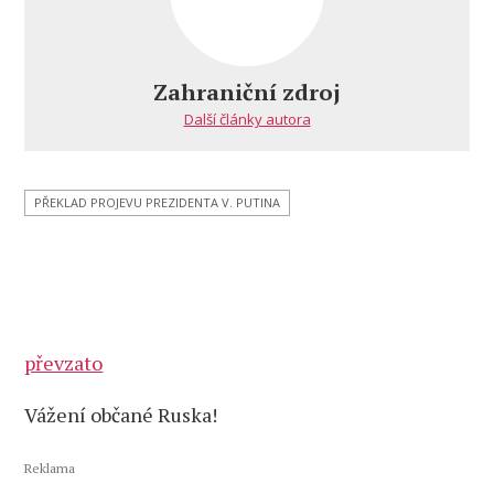
názvem
Projev
Vladimira
Putina
Zahraniční zdroj
k 78. výročí
Další články autora
Dne
vítězství
ve
Velké
PŘEKLAD PROJEVU PREZIDENTA V. PUTINA
vlastenecké
válce
převzato
Vážení občané Ruska!
Reklama