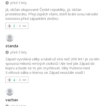
před 3 lety
Já, občan okupované České republiky, já, občan
protektorátu. Přeji úspěch všem, kteří brání svou národní
existenci před západními zločinci.
2
0
standa
před 3 lety
Západ vyvolává války a násilí už více než 200 let ! Je za ním
spousta milionů mrtvých civilistů ! Ale teď jde Západ do
kopru a bude se to jen zrychlovat. Díky Putinovi není
3.větová válka o kterou se Západ neustále snaží !
4
0
vachav