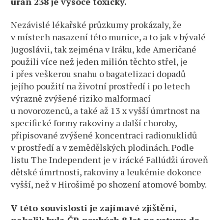
uran 238 je vysoce toxický.
Nezávislé lékařské průzkumy prokázaly, že
v místech nasazení této munice, a to jak v bývalé
Jugoslávii, tak zejména v Iráku, kde Američané
použili více než jeden milión těchto střel, je
i přes veškerou snahu o bagatelizaci dopadů
jejího použití na životní prostředí i po letech
výrazně zvýšené riziko malformací
u novorozenců, a také až 13 x vyšší úmrtnost na
specifické formy rakoviny a další choroby,
připisované zvýšené koncentraci radionuklidů
v prostředí a v zemědělských plodinách. Podle
listu The Independent je v irácké Fallúdži úroveň
dětské úmrtnosti, rakoviny a leukémie dokonce
vyšší, než v Hirošimě po shození atomové bomby.
V této souvislosti je zajímavé zjištění,
nakolik byla ČR pouhých 8 let po vstupu do