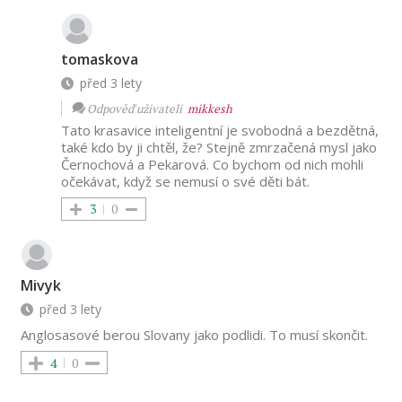
tomaskova
před 3 lety
Odpověď uživateli
mikkesh
Tato krasavice inteligentní je svobodná a bezdětná,
také kdo by ji chtěl, že? Stejně zmrzačená mysl jako
Černochová a Pekarová. Co bychom od nich mohli
očekávat, když se nemusí o své děti bát.
3
0
Mivyk
před 3 lety
Anglosasové berou Slovany jako podlidi. To musí skončit.
4
0