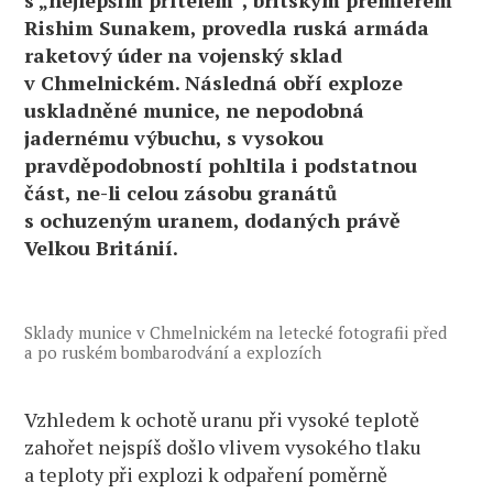
Rishim Sunakem, provedla ruská armáda
raketový úder na vojenský sklad
v Chmelnickém. Následná obří exploze
uskladněné munice, ne nepodobná
jadernému výbuchu, s vysokou
pravděpodobností pohltila i podstatnou
část, ne-li celou zásobu granátů
s ochuzeným uranem, dodaných právě
Velkou Británií.
Sklady munice v Chmelnickém na letecké fotografii před
a po ruském bombarodvání a explozích
Vzhledem k ochotě uranu při vysoké teplotě
zahořet nejspíš došlo vlivem vysokého tlaku
a teploty při explozi k odpaření poměrně