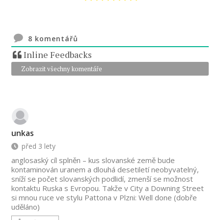
8
komentářů
Inline Feedbacks
Zobrazit všechny komentáře
unkas
před 3 lety
anglosaský cíl splněn – kus slovanské země bude
kontaminován uranem a dlouhá desetiletí neobyvatelný,
sníží se počet slovanských podlidí, zmenší se možnost
kontaktu Ruska s Evropou. Takže v City a Downing Street
si mnou ruce ve stylu Pattona v Plzni: Well done (dobře
uděláno)