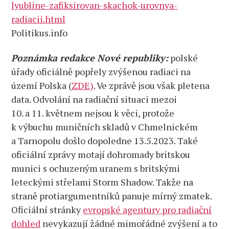
lyubline-zafiksirovan-skachok-urovnya-
radiacii.html
Politikus.info
Poznámka redakce Nové republiky:
polské
úřady oficiálně popřely zvýšenou radiaci na
území Polska (
ZDE)
. Ve zprávě jsou však pletena
data. Odvolání na radiační situaci mezoi
10. a 11. květnem nejsou k věci, protože
k výbuchu muničních skladů v Chmelnickém
a Tarnopolu došlo dopoledne 13.5.2023. Také
oficiální zprávy motají dohromady britskou
munici s ochuzeným uranem s britskými
leteckými střelami Storm Shadow. Takže na
straně protiargumentníků panuje mírný zmatek.
Oficiální stránky
evropské agentury pro radiační
dohled
nevykazují žádné mimořádné zvýšení a to