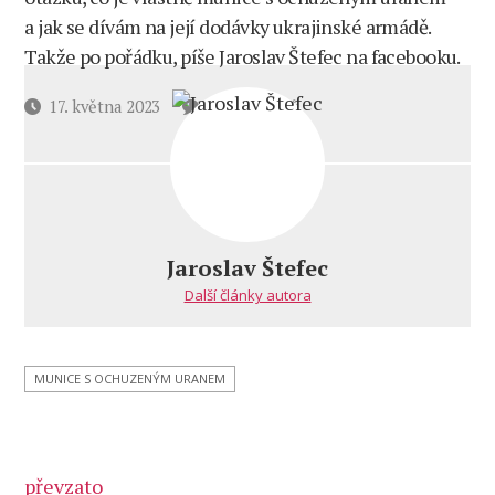
a jak se dívám na její dodávky ukrajinské armádě.
Takže po pořádku, píše Jaroslav Štefec na facebooku.
u
Datum
17. května 2023
8 komentářů
textu
příspěvku
s
názvem
Výbuch
muničního
skladu
Jaroslav Štefec
Chmelnickij
Další články autora
–
takový
malý
„Černobyl”
MUNICE S OCHUZENÝM URANEM
(DOPLNĚNO
o nové
informace!)
převzato