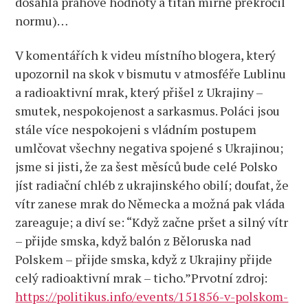
dosáhla prahové hodnoty a titan mírně překročil
normu)…
V komentářích k videu místního blogera, který
upozornil na skok v bismutu v atmosféře Lublinu
a radioaktivní mrak, který přišel z Ukrajiny –
smutek, nespokojenost a sarkasmus. Poláci jsou
stále více nespokojeni s vládním postupem
umlčovat všechny negativa spojené s Ukrajinou;
jsme si jisti, že za šest měsíců bude celé Polsko
jíst radiační chléb z ukrajinského obilí; doufat, že
vítr zanese mrak do Německa a možná pak vláda
zareaguje; a diví se: “Když začne pršet a silný vítr
– přijde smska, když balón z Běloruska nad
Polskem – přijde smska, když z Ukrajiny přijde
celý radioaktivní mrak – ticho.”Prvotní zdroj:
https://politikus.info/events/151856-v-polskom-