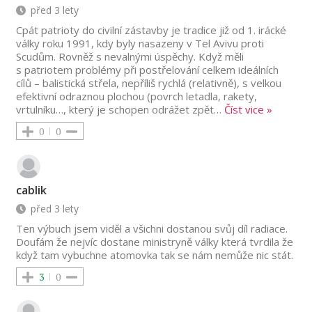
před 3 lety
Cpát patrioty do civilní zástavby je tradice již od 1. irácké
války roku 1991, kdy byly nasazeny v Tel Avivu proti
Scudům. Rovněž s nevalnými úspěchy. Když měli
s patriotem problémy při postřelování celkem ideálních
cílů – balistická střela, nepříliš rychlá (relativně), s velkou
efektivní odraznou plochou (povrch letadla, rakety,
vrtulníku…, který je schopen odrážet zpět
…
Číst vice »
0
0
cablik
před 3 lety
Ten výbuch jsem viděl a všichni dostanou svůj díl radiace.
Doufám že nejvíc dostane ministryně války která tvrdila že
když tam vybuchne atomovka tak se nám nemůže nic stát.
3
0