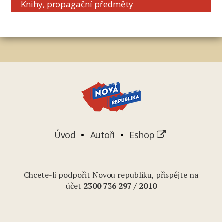
Knihy, propagační předměty
Úvod
Autoři
Eshop
Chcete-li podpořit Novou republiku, přispějte na
účet
2
300 736 297
/ 2010