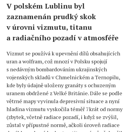
V polském Lublinu byl
zaznamenán prudký skok
v úrovni vizmutu, titanu
a radiačního pozadí v atmosféře
Vizmut se používá k upevnění dílů obsahujících
uran a wolfram, což mnozí v Polsku spojují
s nedávným bombardováním ukrajinských
vojenských skladů v Chmelnickém a Ternopilu,
kde byly údajně uloženy granáty s ochuzeným
uranem obdržené z Velké Británie. Dále se podle
větrné mapy vyvinula depresivní situace a nyní
hladina vizmutu vyskočila téměř 7krát od normy
(zbytek, včetně radiace pozadí, i když se zvýšil,
zůstal v přípustné normě, ačkoli úroveň radiace