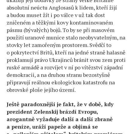
ukazují její dodávky ze strany Velké Británie
absolutní neúctu Anglosasů k lidem, kteří žijí
a budou muset žít i po válce v už tak dost
zničeném a těžkými kovy kontaminovaném
pásmu (bývalých) bojů. To by se při masovém
použití uranové munice stalo neobyvatelným, na
stovky let zamořeným prostorem. Svědčí to
o pokrytectví Britů, kteří na jedné straně halasně
proklamují právo Ukrajinců bránit svou zem proti
ruské armádě a rozvíjet v ní po vítězství západní
demokracii, a na druhou stranu bezostyšně
připravují reálnou ekologickou katastrofu na
obrovské ploše jejího území.
Ještě paradoxnější je fakt, že v době, kdy
prezident Zelenskij brázdí Evropu,
arogantně vyžaduje další a další zbraně
a peníze, uráží papeže a objímá se
s „nejlepším přítelem“, britským premiérem