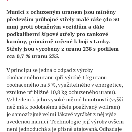
Municí s ochuzeným uranem jsou míněny
především průbojné střely malé ráže (do 30
mm) proti obrněným vozidlům a dále
podkaliberní šípové střely pro tankové
kanóny, primárně určené k boji s tanky.
Střely jsou vyrobeny z uranu 238 s podílem
cca 0,7 % uranu 235.
V principu se jedná o odpad z výroby
obohaceného uranu (při výrobě 1 kg uranu
obohaceného na 5 %, využitelného v energetice,
vznikne přibližně 10,8 kg ochuzeného uranu).
Vzhledem k jeho vysoké měrné hmotnosti (vyšší,
než má k podobnému účelu používaný wolfram)
je samozřejmě velmi lákavé vyrábět z něj výše
uvedenou munici. Technologie její výroby ovšem
není jednoduchá a je přísně utajovaná. Odhaduje