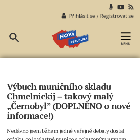
Přihlásit se
Registrovat se
/
MENU
Nová
republika
Výbuch muničního skladu
Chmelnickij – takový malý
„Černobyl” (DOPLNĚNO o nové
informace!)
Nedávno jsem během jedné veřejné debaty dostal
otázku, co je vlastně munice s ochuzeným uranem