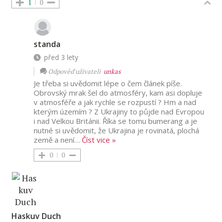
1
0
standa
před 3 lety
Odpověď uživateli
unkas
Je třeba si uvědomit lépe o čem článek píše.
Obrovský mrak šel do atmosféry, kam asi dopluje
v atmosféře a jak rychle se rozpustí ? Hm a nad
kterým územím ? Z Ukrajiny to půjde nad Evropou
i nad Velkou Británii. Říka se tomu bumerang a je
nutné si uvědomit, že Ukrajina je rovinatá, plochá
země a není
…
Číst vice »
0
0
Haskuv Duch