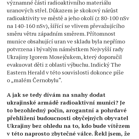
významné části radioaktivního materiálu
uranových střel. Důkazem je skokový nárůst
radioaktivity ve městě a jeho okolí (z 80-100 nSv
na 140-160 nSv), šířící se vlivem převažujícího
směru větru západním směrem. Přítomnost
munice obsahující uran ve skladu byla nepřímo
potvrzena i bývalým náměstkem Nejvyšší rady
Ukrajiny Igorem Mosejčukem, který doporučil
evakuovat děti z oblasti výbuchu. Indický The
Eastern Herald v této souvislosti dokonce píše
o „malém Černobylu“.
A jak se tedy dívám na snahy dodat
ukrajinské armádě radioaktivní munici? Je
to bezohledný počin, arogantní a pohrdavé
přehlížení budoucnosti obyčejných obyvatel
Ukrajiny bez ohledu na to, kdo bude vítězem
v této naprosto zbytečné válce. Řekl jsem, že