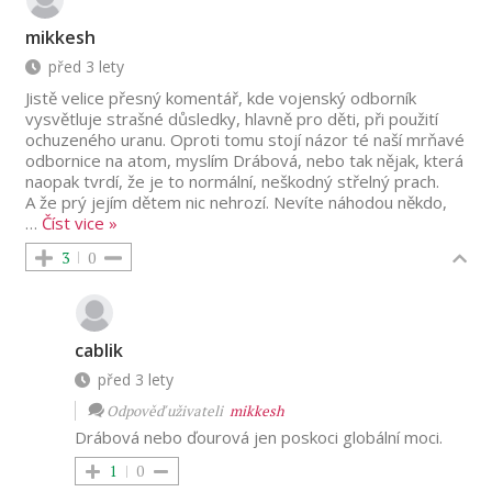
mikkesh
před 3 lety
Jistě velice přesný komentář, kde vojenský odborník
vysvětluje strašné důsledky, hlavně pro děti, při použití
ochuzeného uranu. Oproti tomu stojí názor té naší mrňavé
odbornice na atom, myslím Drábová, nebo tak nějak, která
naopak tvrdí, že je to normální, neškodný střelný prach.
A že prý jejím dětem nic nehrozí. Nevíte náhodou někdo,
…
Číst vice »
3
0
cablik
před 3 lety
Odpověď uživateli
mikkesh
Drábová nebo ďourová jen poskoci globální moci.
1
0