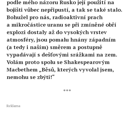
podle mého názoru Rusko její použití na
bojišti vůbec nepřipustí, a tak se také stalo.
Bohužel pro nás, radioaktivní prach
a mikročástice uranu se při zmíněné obří
explozi dostaly až do vysokých vrstev
atmosféry, jsou pomalu hnány západním
(a tedy i naším) směrem a postupně
vypadávají s dešťovými srážkami na zem.
Volám proto spolu se Shakespearovým
Macbethem „Běsů, kterých vyvolal jsem,
nemohu se zbýti!“
***
Reklama