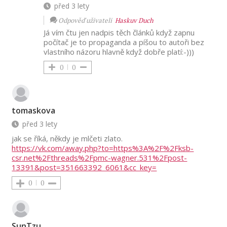
před 3 lety
Odpověď uživateli
Haskuv Duch
Já vím čtu jen nadpis těch článků když zapnu
počítač je to propaganda a píšou to autoři bez
vlastního názoru hlavně když dobře platí:-)
))
0
0
tomaskova
před 3 lety
jak se říká, někdy je mlčeti zlato.
https://vk.com/away.php?to=https%3A%2F%2Fksb-
csr.net%2Fthreads%2Fpmc-wagner.531%2Fpost-
13391&post=351663392_6061&cc_key=
0
0
SunTzu