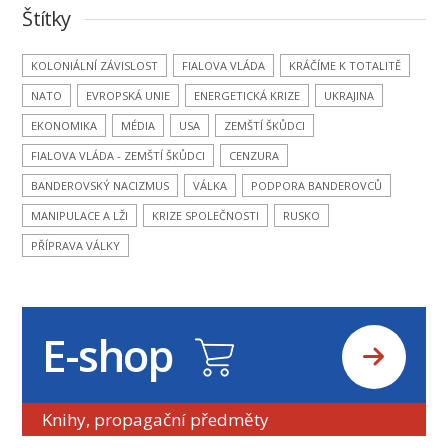
Štítky
KOLONIÁLNÍ ZÁVISLOST
FIALOVA VLÁDA
KRÁČÍME K TOTALITĚ
NATO
EVROPSKÁ UNIE
ENERGETICKÁ KRIZE
UKRAJINA
EKONOMIKA
MÉDIA
USA
ZEMŠTÍ ŠKŮDCI
FIALOVA VLÁDA - ZEMŠTÍ ŠKŮDCI
CENZURA
BANDEROVSKÝ NACIZMUS
VÁLKA
PODPORA BANDEROVCŮ
MANIPULACE A LŽI
KRIZE SPOLEČNOSTI
RUSKO
PŘÍPRAVA VÁLKY
E-shop
Knihy, propagační předměty