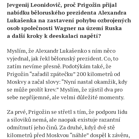
Jevgenij Leonidovič, proč Prigožin přijal
nabídku běloruského prezidenta Alexandra
Lukašenka na zastavení pohybu ozbrojených
osob společnosti Wagner na území Ruska
a další kroky k deeskalaci napětí?
Myslím, že Alexandr Lukašenko s ním něco
vyjednal, jak řekl běloruský prezident. Co, to
zatím nevíme přesně. Podotýkám také, že
Prigožin “zařadil zpátečku” 200 kilometrů od
Moskvy a začal slovy: “Nyní nastal okamžik, kdy
se může prolít krev.” Myslím, že zjistil dva pro
sebe nepříjemné, ale velmi důležité momenty.
Za prvé, Prigožin se střetl s tím, že podporu lidu
a siloviků nemá, ale naopak existuje razantní
odmítnutí jeho činů. Za druhé, když dvě stě
kilometrů před Moskvou “náhle” dospěl k závěru,