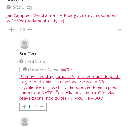
před 3 lety
Jan Campbell: Vysoká hra | VIP blogy známých osobností
Vaše Věc (parlamentnilisty.cz)
1
0
SunTzu
před 3 lety
Odpověď uživateli
SunTzu
Putinův skvostný gambit: Prigožin vstoupil do pasti.
Celý Západ s ním. Pátá kolona v Rusku může
urychleně emigrovat. Tvrdá odpověď Kremlu před
summitem NATO. Černoška nezklamala. Ofenzíva
právě začíná. Kdo zvítězí? | PROTIPROUD
1
0