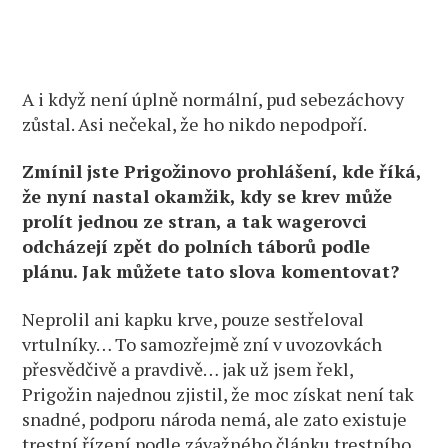
A i když není úplně normální, pud sebezáchovy
zůstal. Asi nečekal, že ho nikdo nepodpoří.
Zmínil jste Prigožinovo prohlášení, kde říká,
že nyní nastal okamžik, kdy se krev může
prolít jednou ze stran, a tak wagerovci
odcházejí zpět do polních táborů podle
plánu. Jak můžete tato slova komentovat?
Neprolil ani kapku krve, pouze sestřeloval
vrtulníky… To samozřejmě zní v uvozovkách
přesvědčivě a pravdivě… jak už jsem řekl,
Prigožin najednou zjistil, že moc získat není tak
snadné, podporu národa nemá, ale zato existuje
trestní řízení podle závažného článku trestního