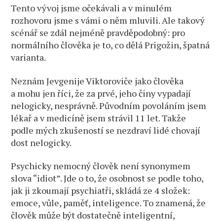
Tento vývoj jsme očekávali a v minulém
rozhovoru jsme s vámi o něm mluvili. Ale takový
scénář se zdál nejméně pravděpodobný: pro
normálního člověka je to, co dělá Prigožin, špatná
varianta.
Neznám Jevgenije Viktoroviče jako člověka
a mohu jen říci, že za prvé, jeho činy vypadají
nelogicky, nesprávně. Původním povoláním jsem
lékař a v medicíně jsem strávil 11 let. Takže
podle mých zkušeností se nezdraví lidé chovají
dost nelogicky.
Psychicky nemocný člověk není synonymem
slova “idiot”. Jde o to, že osobnost se podle toho,
jak ji zkoumají psychiatři, skládá ze 4 složek:
emoce, vůle, paměť, inteligence. To znamená, že
člověk může být dostatečně inteligentní,