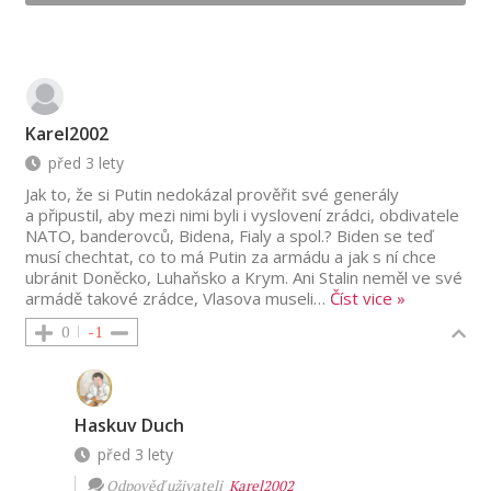
Karel2002
před 3 lety
Jak to, že si Putin nedokázal prověřit své generály
a připustil, aby mezi nimi byli i vyslovení zrádci, obdivatele
NATO, banderovců, Bidena, Fialy a spol.? Biden se teď
musí chechtat, co to má Putin za armádu a jak s ní chce
ubránit Doněcko, Luhaňsko a Krym. Ani Stalin neměl ve své
armádě takové zrádce, Vlasova museli
…
Číst vice »
0
-1
Haskuv Duch
před 3 lety
Odpověď uživateli
Karel2002