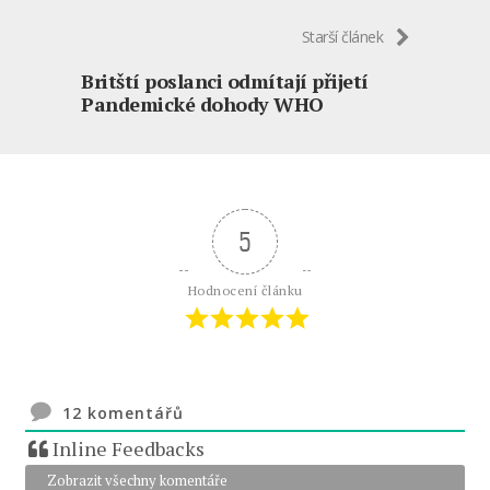
Starší článek
Britští poslanci odmítají přijetí
Pandemické dohody WHO
5
Hodnocení článku
12
komentářů
Inline Feedbacks
Zobrazit všechny komentáře