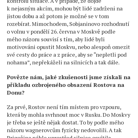
kontrolu situace. A v případě, že dojde
k nejasným akcím, mohou být lidé zadrženi na
jistou dobu a až potom je možné se v tom
rozebírat. Mimochodem, Sobjaninovo rozhodnutí
o volnu v pondělí 26. června v Moskvě podle
mého názoru souvisí s tím, aby lidé byli
motivováni opustit Moskvu, nebo alespoň omezit
své cesty do práce a z práce, aby se “nepletli pod
nohama”, nepřekáželi na silnicích a tak dále.
Povězte nám, jaké zkušenosti jsme získali na
příkladu ozbrojeného obsazení Rostova na
Donu?
Za prvé, Rostov není tím místem pro vzpouru,
která by mohla svrhnout moc v Rusku. Do Moskvy
je třeba se ještě nějak dostat. To by podle mého
názoru wagnerovcům fyzicky nedovolili. A tak
Prigožina náhle uprostřed silnice osvítila