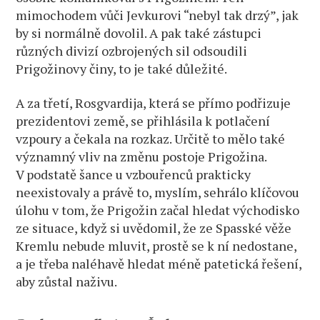
mimochodem vůči Jevkurovi “nebyl tak drzý”, jak
by si normálně dovolil. A pak také zástupci
různých divizí ozbrojených sil odsoudili
Prigožinovy činy, to je také důležité.
A za třetí, Rosgvardija, která se přímo podřizuje
prezidentovi země, se přihlásila k potlačení
vzpoury a čekala na rozkaz. Určitě to mělo také
významný vliv na změnu postoje Prigožina.
V podstatě šance u vzbouřenců prakticky
neexistovaly a právě to, myslím, sehrálo klíčovou
úlohu v tom, že Prigožin začal hledat východisko
ze situace, když si uvědomil, že ze Spasské věže
Kremlu nebude mluvit, prostě se k ní nedostane,
a je třeba naléhavě hledat méně patetická řešení,
aby zůstal naživu.