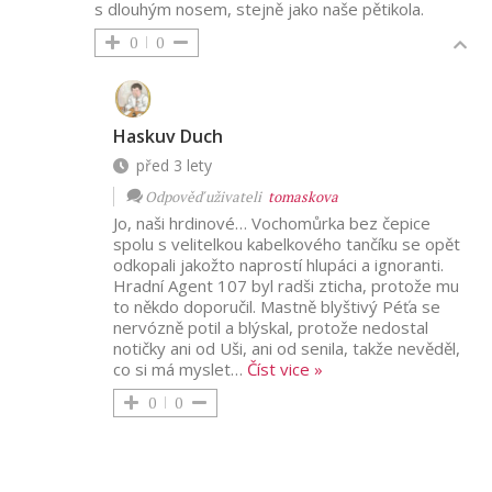
s dlouhým nosem, stejně jako naše pětikola.
0
0
Haskuv Duch
před 3 lety
Odpověď uživateli
tomaskova
Jo, naši hrdinové… Vochomůrka bez čepice
spolu s velitelkou kabelkového tančíku se opět
odkopali jakožto naprostí hlupáci a ignoranti.
Hradní Agent 107 byl radši zticha, protože mu
to někdo doporučil. Mastně blyštivý Péťa se
nervózně potil a blýskal, protože nedostal
notičky ani od Uši, ani od senila, takže nevěděl,
co si má myslet
…
Číst vice »
0
0