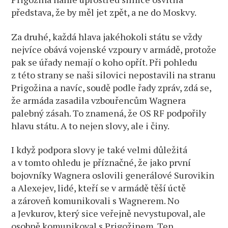
představa, že by měl jet zpět, a ne do Moskvy.
Za druhé, každá hlava jakéhokoli státu se vždy
nejvíce obává vojenské vzpoury v armádě, protože
pak se úřady nemají o koho opřít. Při pohledu
z této strany se naši silovici nepostavili na stranu
Prigožina a navíc, soudě podle řady zpráv, zdá se,
že armáda zasadila vzbouřencům Wagnera
palebný zásah. To znamená, že OS RF podpořily
hlavu státu. A to nejen slovy, ale i činy.
I když podpora slovy je také velmi důležitá
a v tomto ohledu je příznačné, že jako první
bojovníky Wagnera oslovili generálové Surovikin
a Alexejev, lidé, kteří se v armádě těší úctě
a zároveň komunikovali s Wagnerem. No
a Jevkurov, který sice veřejně nevystupoval, ale
osobně komunikoval s Prigožinem. Ten