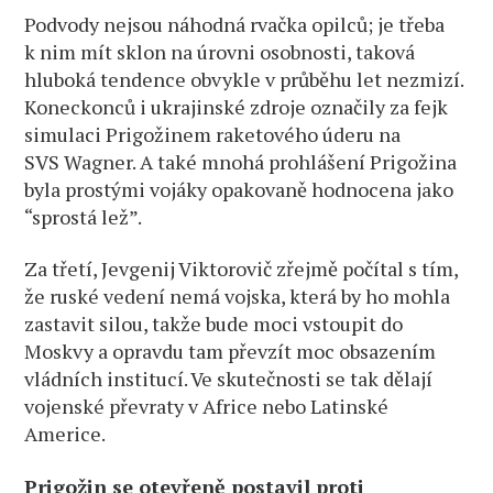
Podvody nejsou náhodná rvačka opilců; je třeba
k nim mít sklon na úrovni osobnosti, taková
hluboká tendence obvykle v průběhu let nezmizí.
Koneckonců i ukrajinské zdroje označily za fejk
simulaci Prigožinem raketového úderu na
SVS Wagner. A také mnohá prohlášení Prigožina
byla prostými vojáky opakovaně hodnocena jako
“sprostá lež”.
Za třetí, Jevgenij Viktorovič zřejmě počítal s tím,
že ruské vedení nemá vojska, která by ho mohla
zastavit silou, takže bude moci vstoupit do
Moskvy a opravdu tam převzít moc obsazením
vládních institucí. Ve skutečnosti se tak dělají
vojenské převraty v Africe nebo Latinské
Americe.
Prigožin se otevřeně postavil proti