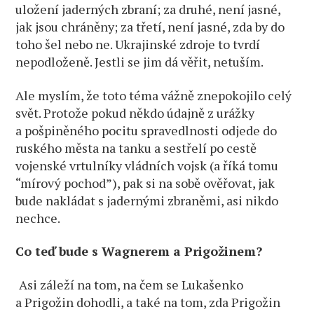
uložení jaderných zbraní; za druhé, není jasné,
jak jsou chráněny; za třetí, není jasné, zda by do
toho šel nebo ne. Ukrajinské zdroje to tvrdí
nepodloženě. Jestli se jim dá věřit, netuším.
Ale myslím, že toto téma vážně znepokojilo celý
svět. Protože pokud někdo údajně z urážky
a pošpiněného pocitu spravedlnosti odjede do
ruského města na tanku a sestřelí po cestě
vojenské vrtulníky vládních vojsk (a říká tomu
“mírový pochod”), pak si na sobě ověřovat, jak
bude nakládat s jadernými zbraněmi, asi nikdo
nechce.
Co teď bude s Wagnerem a Prigožinem?
Asi záleží na tom, na čem se Lukašenko
a Prigožin dohodli, a také na tom, zda Prigožin