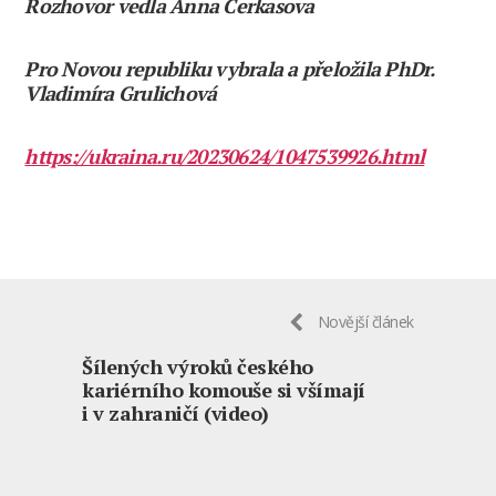
Rozhovor vedla Anna Čerkasova
Pro Novou republiku vybrala a přeložila PhDr.
Vladimíra Grulichová
https://ukraina.ru/20230624/1047539926.html
Novější článek
Šílených výroků českého
kariérního komouše si všímají
i v zahraničí (video)