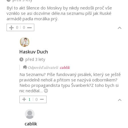
Byl to akt šílence do Moskvy by nikdy nedošli proč vše
vzniklo se asi dozvíme déle.na seznamu píší jak Ruské
armádě padla morálka prý.
0
0
Haskuv Duch
před 3 lety
Odpověď uživateli
cablik
Na Seznamu? Píše fundovaný pisálek, který se ještě
pravidelně neholí a přitom se nazývá odborníkem?
Nebo propagandista typu Švanberk?Z toho bych si
nic nedělal… 😉
1
0
cablik