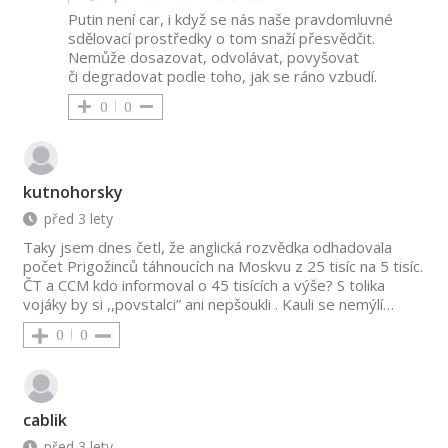
Putin není car, i když se nás naše pravdomluvné
sdělovací prostředky o tom snaží přesvědčit.
Nemůže dosazovat, odvolávat, povyšovat
či degradovat podle toho, jak se ráno vzbudí.
0
0
kutnohorsky
před 3 lety
Taky jsem dnes četl, že anglická rozvědka odhadovala
počet Prigožinců táhnoucích na Moskvu z 25 tisíc na 5 tisíc.
ČT a CCM kdo informoval o 45 tisících a výše? S tolika
vojáky by si ,,povstalci” ani nepšoukli . Kauli se nemýlí…
0
0
cablik
před 3 lety