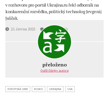
v rozhovoru pro portál Ukrajina.ru řekl odborník na
konkurenční rozvědku, politický technolog Jevgenij
Juščuk.
u
Datum
25. června 2023
12 komentářů
textu
příspěvku
s
názvem
Jevgenij
Juščuk
o vzpouře
přeloženo
Prigožina:
Další články autora
rebelové
prakticky
neměli
šanci
EVROPSKÁ UNIE
RUSKO
UKRAJINA
USA