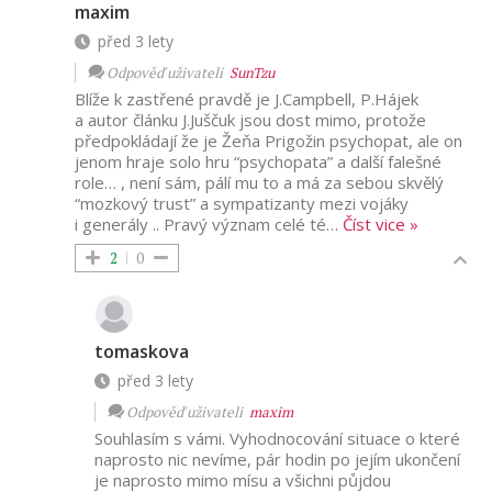
maxim
před 3 lety
Odpověď uživateli
SunTzu
Blíže k zastřené pravdě je J.Campbell, P.Hájek
a autor článku J.Juščuk jsou dost mimo, protože
předpokládají že je Žeňa Prigožin psychopat, ale on
jenom hraje solo hru “psychopata” a další falešné
role… , není sám, pálí mu to a má za sebou skvělý
“mozkový trust” a sympatizanty mezi vojáky
i generály .. Pravý význam celé té
…
Číst vice »
2
0
tomaskova
před 3 lety
Odpověď uživateli
maxim
Souhlasím s vámi. Vyhodnocování situace o které
naprosto nic nevíme, pár hodin po jejím ukončení
je naprosto mimo mísu a všichni půjdou