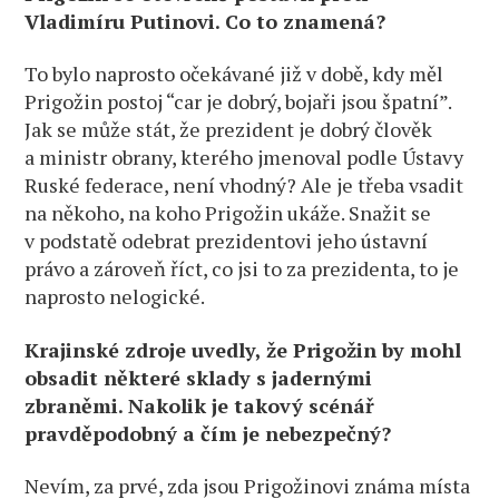
Vladimíru Putinovi. Co to znamená?
To bylo naprosto očekávané již v době, kdy měl
Prigožin postoj “car je dobrý, bojaři jsou špatní”.
Jak se může stát, že prezident je dobrý člověk
a ministr obrany, kterého jmenoval podle Ústavy
Ruské federace, není vhodný? Ale je třeba vsadit
na někoho, na koho Prigožin ukáže. Snažit se
v podstatě odebrat prezidentovi jeho ústavní
právo a zároveň říct, co jsi to za prezidenta, to je
naprosto nelogické.
Krajinské zdroje uvedly, že Prigožin by mohl
obsadit některé sklady s jadernými
zbraněmi. Nakolik je takový scénář
pravděpodobný a čím je nebezpečný?
Nevím, za prvé, zda jsou Prigožinovi známa místa