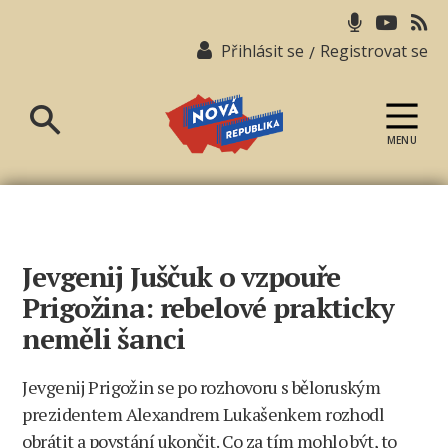
Přihlásit se
Registrovat se
/
MENU
Nová
republika
Jevgenij Juščuk o vzpouře
Prigožina: rebelové prakticky
neměli šanci
Jevgenij Prigožin se po rozhovoru s běloruským
prezidentem Alexandrem Lukašenkem rozhodl
obrátit a povstání ukončit. Co za tím mohlo být, to