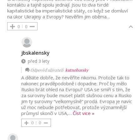
kontaktu a tajně spolu jednají. Jsou to dva tvrdé
kapitalistické ba imperialistické státy, co když se domluví
na úkor Ukrajiny a Evropy? Nevěřím jim oběma…
0
0
jbskalensky
před 3 lety
Odpověď uživateli
kutnohorsky
A děláte dobře, že nevěříte nikomu. Protože tak to
nakonec pravděpodobně i dopadne. Proč by mělo
Rusko brát ohled na Evropu? USA se smíří s tím, že
za suroviny bude muset platit slušnou cenu a Rusko
jim ty suroviny “velkomyslně” prodá. Evropa je navíc
už moc nebude potřebovat, protože významnější
průmysl skončí v USA,
…
Číst vice »
0
0