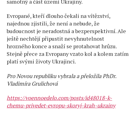
samotný a část území Ukrajiny.
Evropané, kteří dlouho čekali na vítězství,
najednou zjistili, že není a nebude, že
budoucnost je neradostná a bezperspektivní. Ale
ještě nechtějí připustit nevyhnutelnost
hrozného konce a snaží se protahovat hrůzu.
Stejně přece za Evropany vzato kol a kolem zatím
platí svými životy Ukrajinci.
Pro Novou republiku vybrala a přeložila PhDr.
Vladimíra Grulichová
https://voennoedelo.com/posts/id48018-k-
chemu-privedet-evropu-skoryj-krah-ukrainy