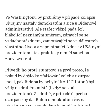
kolapsem
Ukrajiny
Ve Washingtonu by problémy v případě kolapsu
Ukrajiny nastaly demokratům a sice u Bidenově
administrativě. Ale stařec věčně padající,
blábolící neznámým směrem, zdravící se se
vzduchoprázdnem, zamotávající se v událostech
vlastního života a zapomínající, kdo je v USA nyní
prezidentem i tak prakticky neměl šanci na
znovuzvolení.
Přivedli ho proti Trumpovi za prvé proto, že
pokud by došlo ke zfalšování voleb a uzurpaci
moci, pak Bidena by nebylo líto. U Clintonů byl
vždy na druhém místě (i když se stal
prezidentem). Za druhé, v případě úspěchu
uzurpace by dal Biden demokratům čas na
přeskupení sil a vyhledání kandidáta, který by