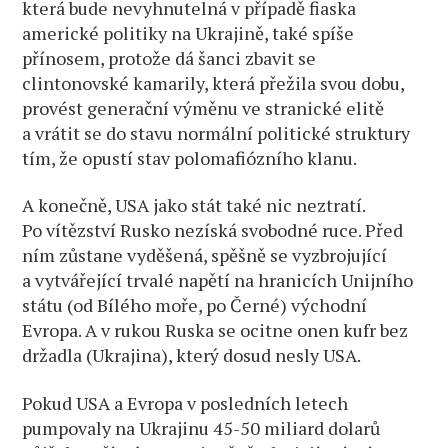
která bude nevyhnutelná v případě fiaska
americké politiky na Ukrajině, také spíše
přínosem, protože dá šanci zbavit se
clintonovské kamarily, která přežila svou dobu,
provést generační výměnu ve stranické elitě
a vrátit se do stavu normální politické struktury
tím, že opustí stav polomafiózního klanu.
A konečně, USA jako stát také nic neztratí.
Po vítězství Rusko nezíská svobodné ruce. Před
ním zůstane vyděšená, spěšně se vyzbrojující
a vytvářející trvalé napětí na hranicích Unijního
státu (od Bílého moře, po Černé) východní
Evropa. A v rukou Ruska se ocitne onen kufr bez
držadla (Ukrajina), který dosud nesly USA.
Pokud USA a Evropa v posledních letech
pumpovaly na Ukrajinu 45-50 miliard dolarů