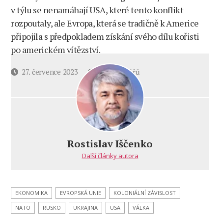
v týlu se nenamáhají USA, které tento konflikt
rozpoutaly, ale Evropa, která se tradičně k Americe
připojila s předpokladem získání svého dílu kořisti
po americkém vítězství.
u
Datum
27. července 2023
5 komentářů
textu
příspěvku
s
názvem
Co
přinese
Evropě
Rostislav Iščenko
rychlý
Další články autora
krach
Ukrajiny.
Evropa
se
EKONOMIKA
EVROPSKÁ UNIE
KOLONIÁLNÍ ZÁVISLOST
zmítá
NATO
RUSKO
UKRAJINA
USA
VÁLKA
před