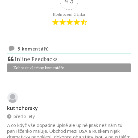
4.3
Hodnocení článku
5
komentářů
Inline Feedbacks
Zobrazit všechny komentáře
kutnohorsky
před 3 lety
A co když vše dopadne úplně ale úplně jinak než nám tu
pan Iščenko maluje. Obchod mezi USA a Ruskem nijak
dramaticky nepoklesl, dokonce oba státy jsou v neustálém