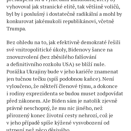
vyhovoval jak stranické elitě, tak většině voličů,
byl by i poslušný i dostatečně radikální a mohl by
konkurovat jakémukoli republikánovi, včetně
Trumpa.
Bez ohledu na to, jak efektivně demokraté řešili
své vnitropolitické úkoly, Bidenovy šance na
znovuzvolení (bez zběsilého falšování
a definitivního rozkolu USA) se blíží nule.
Porážka Ukrajiny bude v jeho kariéře znamenat
jen tučnou tečku (spíš podobnou kaňce). Není
vyloučeno, že někteří členové týmu, a dokonce
i rodiny exprezidenta se budou muset zodpovídat
před zákonem. Ale Biden sám je natolik zjevně
právně neschopný, že mu nic jiného, než
přirozený konec životní cesty nehrozí, což je
v jeho případě spíše kýžené vysvobození od
utrpení než něco děsivého.