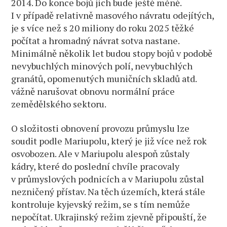
2014. Do konce bojů jich bude ještě méně.
I v případě relativně masového návratu odejítých,
je s více než s 20 miliony do roku 2025 těžké
počítat a hromadný návrat sotva nastane.
Minimálně několik let budou stopy bojů v podobě
nevybuchlých minových polí, nevybuchlých
granátů, opomenutých muničních skladů atd.
vážně narušovat obnovu normální práce
zemědělského sektoru.
O složitosti obnovení provozu průmyslu lze
soudit podle Mariupolu, který je již více než rok
osvobozen. Ale v Mariupolu alespoň zůstaly
kádry, které do poslední chvíle pracovaly
v průmyslových podnicích a v Mariupolu zůstal
nezničený přístav. Na těch územích, která stále
kontroluje kyjevský režim, se s tím nemůže
nepočítat. Ukrajinský režim zjevně připouští, že