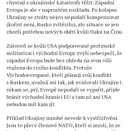
chystají z ukrajinské katastrofy těžit. Západní
Evropa je ale v naprostém rozkladu. Po kolapsu
Ukrajiny se ztráty nejen nepodaří kompenzovat
(kořist není, Rusko zvítězilo), ale situace se jen
zhorší potřebou nových obětí kvůli tlaku na Čínu.
Zároveň se kvůli USA podporované protiruské
militarizaci východní Evropy zvýší nebezpečí, že
západní Evropa bude bez ohledu na svou vůli
vtažena do cizího konfliktu. Protože
Východoevropané, kteří plánují svůj konflikt
s Ruskem, uvažují asi tak, jak uvažovali Ukrajinci:
nikam se, prý, Evropě nepodaří se vypařit, přijde
bránit východní hranici EU a tam už ani USA
nebudou mít kam jít.
Příklad Ukrajiny mnohé nevede k vystřízlivění.
Jsou to přece členové NATO, kteří si myslí, že se