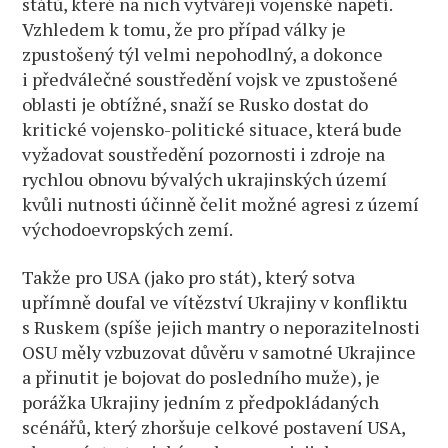
států, které na nich vytvářejí vojenské napětí.
Vzhledem k tomu, že pro případ války je
zpustošený týl velmi nepohodlný, a dokonce
i předválečné soustředění vojsk ve zpustošené
oblasti je obtížné, snaží se Rusko dostat do
kritické vojensko-politické situace, která bude
vyžadovat soustředění pozornosti i zdroje na
rychlou obnovu bývalých ukrajinských území
kvůli nutnosti účinně čelit možné agresi z území
východoevropských zemí.
Takže pro USA (jako pro stát), který sotva
upřímně doufal ve vítězství Ukrajiny v konfliktu
s Ruskem (spíše jejich mantry o neporazitelnosti
OSU měly vzbuzovat důvěru v samotné Ukrajince
a přinutit je bojovat do posledního muže), je
porážka Ukrajiny jedním z předpokládaných
scénářů, který zhoršuje celkové postavení USA,