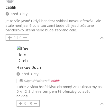
cablik
před 3 lety
Je to vše jasné i když bandera vyhlásil novou ofenzívu. Ale
stále není jasné co s tou zemí bude dál jestli zůstane
banderovo území nebo bude zabráno celé.
0
0
Haskuv Duch
před 3 lety
Odpověď uživateli
cablik
Tuhle v rádiu hrdě hlásili ohromný zisk Ukroarmy asi
5 km2. S tímhle tempem té ofenzívy co svět
neviděl…
0
0