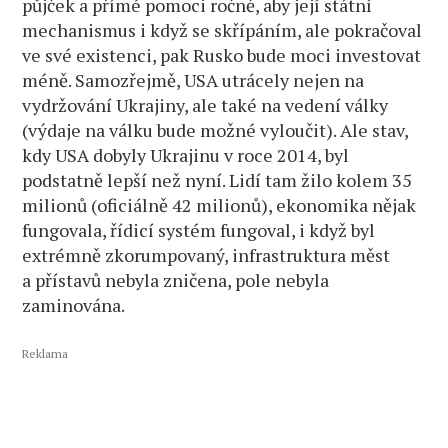
půjček a přímé pomoci ročně, aby její státní
mechanismus i když se skřípáním, ale pokračoval
ve své existenci, pak Rusko bude moci investovat
méně. Samozřejmě, USA utrácely nejen na
vydržování Ukrajiny, ale také na vedení války
(výdaje na válku bude možné vyloučit). Ale stav,
kdy USA dobyly Ukrajinu v roce 2014, byl
podstatně lepší než nyní. Lidí tam žilo kolem 35
milionů (oficiálně 42 milionů), ekonomika nějak
fungovala, řídicí systém fungoval, i když byl
extrémně zkorumpovaný, infrastruktura měst
a přístavů nebyla zničena, pole nebyla
zaminována.
Reklama