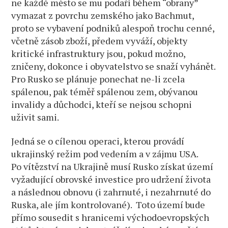
ne každé město se mu podaří během “obrany”
vymazat z povrchu zemského jako Bachmut,
proto se vybavení podniků alespoň trochu cenné,
včetně zásob zboží, předem vyváží, objekty
kritické infrastruktury jsou, pokud možno,
zničeny, dokonce i obyvatelstvo se snaží vyhánět.
Pro Rusko se plánuje ponechat ne-li zcela
spálenou, pak téměř spálenou zem, obývanou
invalidy a důchodci, kteří se nejsou schopni
uživit sami.
Jedná se o cílenou operaci, kterou provádí
ukrajinský režim pod vedením a v zájmu USA.
Po vítězství na Ukrajině musí Rusko získat území
vyžadující obrovské investice pro udržení života
a následnou obnovu (i zahrnuté, i nezahrnuté do
Ruska, ale jím kontrolované). Toto území bude
přímo sousedit s hranicemi východoevropských