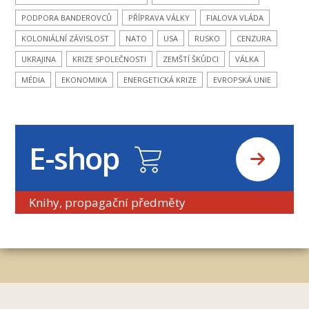
PODPORA BANDEROVCŮ
PŘÍPRAVA VÁLKY
FIALOVA VLÁDA
KOLONIÁLNÍ ZÁVISLOST
NATO
USA
RUSKO
CENZURA
UKRAJINA
KRIZE SPOLEČNOSTI
ZEMŠTÍ ŠKŮDCI
VÁLKA
MÉDIA
EKONOMIKA
ENERGETICKÁ KRIZE
EVROPSKÁ UNIE
E-shop
Knihy, propagační předměty