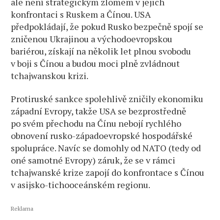
ale není strategickým zlomem v jejich
konfrontaci s Ruskem a Čínou. USA
předpokládají, že pokud Rusko bezpečně spojí se
zničenou Ukrajinou a východoevropskou
bariérou, získají na několik let plnou svobodu
v boji s Čínou a budou moci plně zvládnout
tchajwanskou krizi.
Protiruské sankce spolehlivě zničily ekonomiku
západní Evropy, takže USA se bezprostředně
po svém přechodu na Čínu nebojí rychlého
obnovení rusko-západoevropské hospodářské
spolupráce. Navíc se domohly od NATO (tedy od
oné samotné Evropy) záruk, že se v rámci
tchajwanské krize zapojí do konfrontace s Čínou
v asijsko-tichooceánském regionu.
Reklama