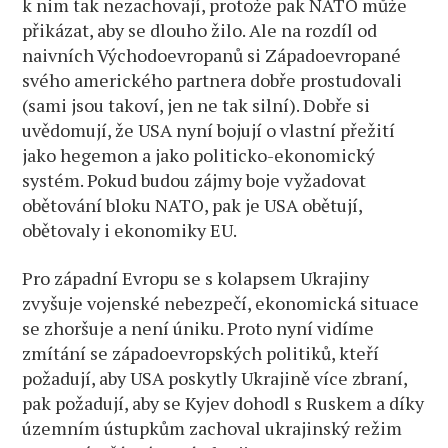
k nim tak nezachovají, protože pak NATO může
přikázat, aby se dlouho žilo. Ale na rozdíl od
naivních Východoevropanů si Západoevropané
svého amerického partnera dobře prostudovali
(sami jsou takoví, jen ne tak silní). Dobře si
uvědomují, že USA nyní bojují o vlastní přežití
jako hegemon a jako politicko-ekonomický
systém. Pokud budou zájmy boje vyžadovat
obětování bloku NATO, pak je USA obětují,
obětovaly i ekonomiky EU.
Pro západní Evropu se s kolapsem Ukrajiny
zvyšuje vojenské nebezpečí, ekonomická situace
se zhoršuje a není úniku. Proto nyní vidíme
zmítání se západoevropských politiků, kteří
požadují, aby USA poskytly Ukrajině více zbraní,
pak požadují, aby se Kyjev dohodl s Ruskem a díky
územním ústupkům zachoval ukrajinský režim