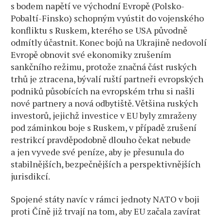
s bodem napětí ve východní Evropě (Polsko-
Pobaltí-Finsko) schopným vyústit do vojenského
konfliktu s Ruskem, kterého se USA původně
odmítly účastnit. Konec bojů na Ukrajině nedovolí
Evropě obnovit své ekonomiky zrušením
sankčního režimu, protože značná část ruských
trhů je ztracena, bývalí ruští partneři evropských
podniků působících na evropském trhu si našli
nové partnery a nová odbytiště. Většina ruských
investorů, jejichž investice v EU byly zmraženy
pod záminkou boje s Ruskem, v případě zrušení
restrikcí pravděpodobně dlouho čekat nebude
a jen vyvede své peníze, aby je přesunula do
stabilnějších, bezpečnějších a perspektivnějších
jurisdikcí.
Spojené státy navíc v rámci jednoty NATO v boji
proti Číně již trvají na tom, aby EU začala zavírat