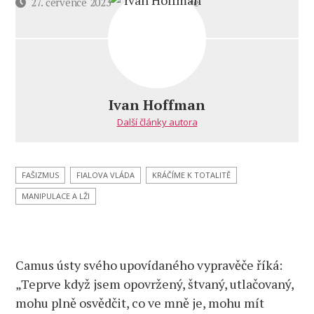
u
Datum
27. července 2023
4 komentáře
textu
příspěvku
s
názvem
Ivan
Hoffman:
Chvála
Ivan Hoffman
totality
Další články autora
FAŠIZMUS
FIALOVA VLÁDA
KRÁČÍME K TOTALITĚ
MANIPULACE A LŽI
Camus ústy svého upovídaného vypravěče říká:
„Teprve když jsem opovržený, štvaný, utlačovaný,
mohu plně osvědčit, co ve mně je, mohu mít