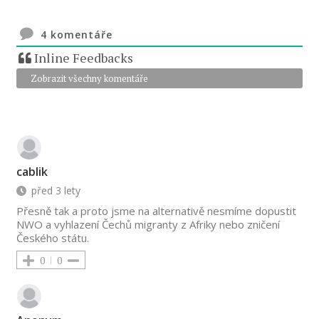
4
komentáře
Inline Feedbacks
Zobrazit všechny komentáře
cablik
před 3 lety
Přesně tak a proto jsme na alternativě nesmíme dopustit
NWO a vyhlazení Čechů migranty z Afriky nebo zničení
Českého státu.
0
0