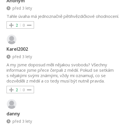
Anonym
před 3 lety
Tahle úvaha má jednoznačně pětihvězdičkové ohodnocení.
2
0
Karel2002
před 3 lety
A my jsme doposud měli nějakou svobodu? Všechny
informace jsme přece čerpali z médií. Pokud se setkám
s nějakými svými známými, vždy mi oznamují, co se
dozvěděli z médií a co tedy musí být nutně pravda.
2
0
danny
před 3 lety