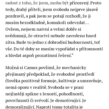
radost z toho, že jsem, mohu být
přirozený. Proto
tedy, drahý příteli, jsem svobodu nejprve jásavě
pozdravil, a pak jsem se potají rozhodl, že ji
musím bezodkladně, komukoli odevzdat…
Ovšem, nejsem naivní a velmi dobře si
uvědomuji, že otroctví nebude zavedeno hned
zítra. Bude to jedno z dobrodiní budoucnosti, toť
vše. Do té doby se musím vypořádat s přítomností
a hledat aspoň prozatímní řešení.“
Možná si Camus povšiml, že mechanicky
přejímaný předpoklad, že svobodné prostředí
člověka pozitivně formuje, kultivuje a umravňuje,
nemá oporu v realitě. Svoboda se v praxi
nejčastěji spikne s leností, pohodlností,
povrchností či svévolí. Je demotivující. Je
demoralizující. Naproti tomu totalita je