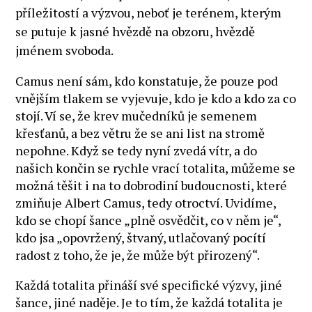
příležitostí a výzvou, neboť je terénem, kterým
se putuje k jasné hvězdě na obzoru, hvězdě
jménem svoboda.
Camus není sám, kdo konstatuje, že pouze pod
vnějším tlakem se vyjevuje, kdo je kdo a kdo za co
stojí. Ví se, že krev mučedníků je semenem
křesťanů, a bez větru že se ani list na stromě
nepohne. Když se tedy nyní zvedá vítr, a do
našich končin se rychle vrací totalita, můžeme se
možná těšit i na to dobrodiní budoucnosti, které
zmiňuje Albert Camus, tedy otroctví. Uvidíme,
kdo se chopí šance „plně osvědčit, co v něm je“,
kdo jsa „opovržený, štvaný, utlačovaný pocítí
radost z toho, že je, že může být přirozený“.
Každá totalita přináší své specifické výzvy, jiné
šance, jiné naděje. Je to tím, že každá totalita je