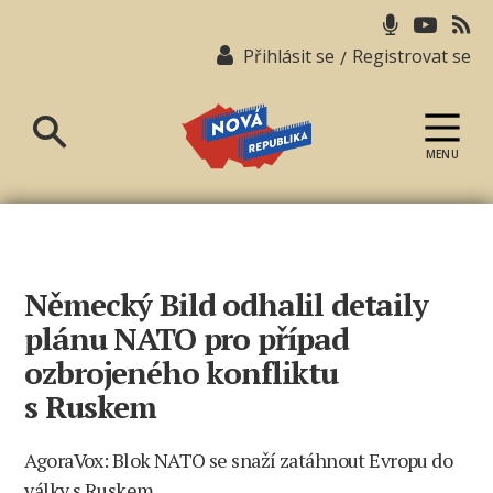
Přihlásit se
Registrovat se
/
MENU
Nová
republika
Německý Bild odhalil detaily
plánu NATO pro případ
ozbrojeného konfliktu
s Ruskem
AgoraVox: Blok NATO se snaží zatáhnout Evropu do
války s Ruskem