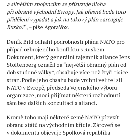
a silnějším spojencům se přisuzuje úloha
při obraně východní Evropy. Jak přesně bude toto
přidělení vypadat a jak na takový plán zareaguje
Rusko?
“, – píše AgoraVox.
Deník Bild odhalil podrobnosti plánu NATO pro
případ ozbrojeného konfliktu s Ruskem.
Dokument, který generální tajemník aliance Jens
Stoltenberg označil za “největší obranný plán od
dob studené války”, obsahuje více než čtyři tisíce
stran. Podle jeho obsahu bude vrchní velitel sil
NATO v Evropě, předseda Vojenského výboru
organizace, moci přijímat některá rozhodnutí
sám bez dalších konzultací s aliancí.
Kromě toho mají některé země NATO převzít
obranu států na východním křídle. Zároveň se
v dokumentu objevuje Spolková republika