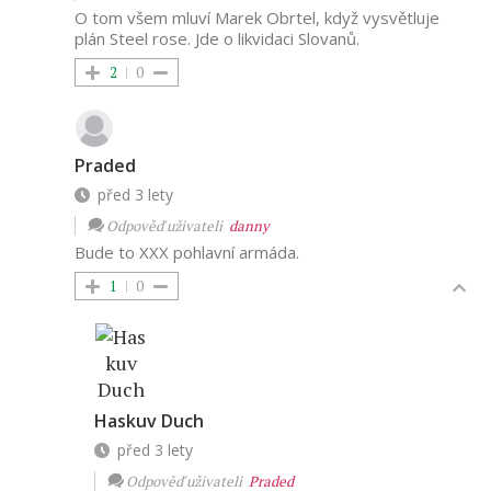
O tom všem mluví Marek Obrtel, když vysvětluje
plán Steel rose. Jde o likvidaci Slovanů.
2
0
Praded
před 3 lety
Odpověď uživateli
danny
Bude to XXX pohlavní armáda.
1
0
Haskuv Duch
před 3 lety
Odpověď uživateli
Praded