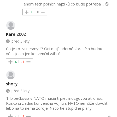
Jenom těch polních hajzlíků co bude potřeba… 😉
1
0
Karel2002
před 3 lety
Co je to za nesmysl? Oni mají jaderné zbraně a budou
vést jen a jen konvenční válku?
4
-1
shoty
před 3 lety
Tí blbečkovia v NATO musia trpieť mozgovou atrofiou.
Rusko si žiadnu konvenčnú vojnu s NATO nemôže dovoliť,
lebo na to nemá zdroje. Načo tie stupídne plány.
4
-1