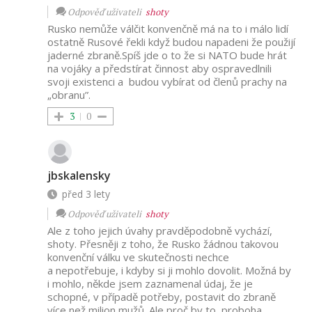
Odpověď uživateli
shoty
Rusko nemůže válčit konvenčně má na to i málo lidí
ostatně Rusové řekli když budou napadeni že použijí
jaderné zbraně.Spíš jde o to že si NATO bude hrát
na vojáky a předstírat činnost aby ospravedlnili
svoji existenci a budou vybírat od členů prachy na
„obranu”.
3
0
jbskalensky
před 3 lety
Odpověď uživateli
shoty
Ale z toho jejich úvahy pravděpodobně vychází,
shoty. Přesněji z toho, že Rusko žádnou takovou
konvenční válku ve skutečnosti nechce
a nepotřebuje, i kdyby si ji mohlo dovolit. Možná by
i mohlo, někde jsem zaznamenal údaj, že je
schopné, v případě potřeby, postavit do zbraně
více než milion mužů. Ale proč by to, proboha