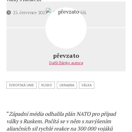
u
Datum
25. července 2023
11 komentářů
textu
příspěvku
s
názvem
Německý
Bild
odhalil
převzato
detaily
Další články autora
plánu
NATO
pro
případ
EVROPSKÁ UNIE
RUSKO
UKRAJINA
VÁLKA
ozbrojeného
konfliktu
s Ruskem
“
Západní média odhalila plán NATO pro případ
války s Ruskem. Počítá se v něm s navýšením
aliančních sil rychlé reakce na 300 000 vojáků