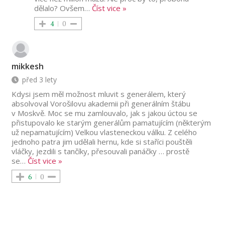
dělalo? Ovšem
…
Číst vice »
4
0
mikkesh
před 3 lety
Kdysi jsem měl možnost mluvit s generálem, který
absolvoval Vorošilovu akademii při generálním štábu
v Moskvě. Moc se mu zamlouvalo, jak s jakou úctou se
přistupovalo ke starým generálům pamatujícím (některým
už nepamatujícím) Velkou vlasteneckou válku. Z celého
jednoho patra jim udělali hernu, kde si staříci pouštěli
vláčky, jezdili s tančíky, přesouvali panáčky … prostě
se
…
Číst vice »
6
0