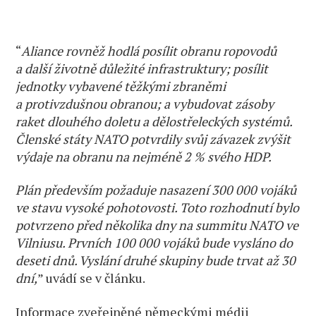
“
Aliance rovněž hodlá posílit obranu ropovodů
a další životně důležité infrastruktury; posílit
jednotky vybavené těžkými zbraněmi
a protivzdušnou obranou; a vybudovat zásoby
raket dlouhého doletu a dělostřeleckých systémů.
Členské státy NATO potvrdily svůj závazek zvýšit
výdaje na obranu na nejméně 2 % svého HDP.
Plán především požaduje nasazení 300 000 vojáků
ve stavu vysoké pohotovosti. Toto rozhodnutí bylo
potvrzeno před několika dny na summitu NATO ve
Vilniusu. Prvních 100 000 vojáků bude vysláno do
deseti dnů. Vyslání druhé skupiny bude trvat až 30
dní,
” uvádí se v článku.
Informace zveřejněné německými médii