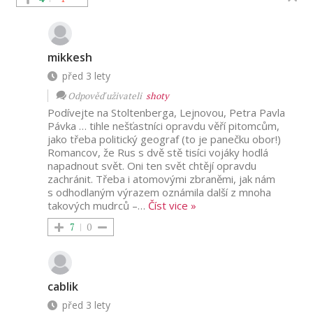
mikkesh
před 3 lety
Odpověď uživateli
shoty
Podívejte na Stoltenberga, Lejnovou, Petra Pavla
Pávka … tihle nešťastníci opravdu věří pitomcům,
jako třeba politický geograf (to je panečku obor!)
Romancov, že Rus s dvě stě tisíci vojáky hodlá
napadnout svět. Oni ten svět chtějí opravdu
zachránit. Třeba i atomovými zbraněmi, jak nám
s odhodlaným výrazem oznámila další z mnoha
takových mudrců –
…
Číst vice »
7
0
cablik
před 3 lety