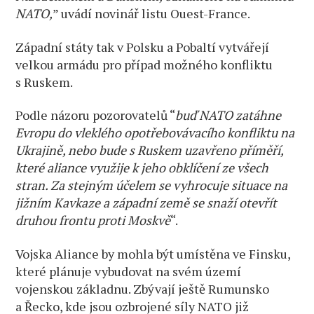
NATO,
” uvádí novinář listu Ouest-France.
Západní státy tak v Polsku a Pobaltí vytvářejí
velkou armádu pro případ možného konfliktu
s Ruskem.
Podle názoru pozorovatelů “
buď NATO zatáhne
Evropu do vleklého opotřebovávacího konfliktu na
Ukrajině, nebo bude s Ruskem uzavřeno příměří,
které aliance využije k jeho obklíčení ze všech
stran. Za stejným účelem se vyhrocuje situace na
jižním Kavkaze a západní země se snaží otevřít
druhou frontu proti Moskvě
“.
Vojska Aliance by mohla být umístěna ve Finsku,
které plánuje vybudovat na svém území
vojenskou základnu. Zbývají ještě Rumunsko
a Řecko, kde jsou ozbrojené síly NATO již