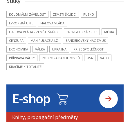
Štítky
KOLONIÁLNÍ ZÁVISLOST
ZEMŠTÍ ŠKŮDCI
RUSKO
EVROPSKÁ UNIE
FIALOVA VLÁDA
FIALOVA VLÁDA - ZEMŠTÍ ŠKŮDCI
ENERGETICKÁ KRIZE
MÉDIA
CENZURA
MANIPULACE A LŽI
BANDEROVSKÝ NACIZMUS
EKONOMIKA
VÁLKA
UKRAJINA
KRIZE SPOLEČNOSTI
PŘÍPRAVA VÁLKY
PODPORA BANDEROVCŮ
USA
NATO
KRÁČÍME K TOTALITĚ
E-shop
Knihy, propagační předměty