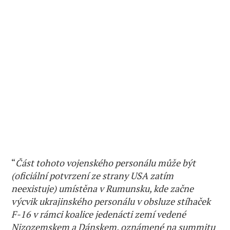
“
Část tohoto vojenského personálu může být
(oficiální potvrzení ze strany USA zatím
neexistuje) umístěna v Rumunsku, kde začne
výcvik ukrajinského personálu v obsluze stíhaček
F-16 v rámci koalice jedenácti zemí vedené
Nizozemskem a Dánskem, oznámené na summitu