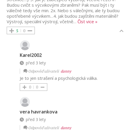
Budou cvičit s výcvikovými zbraněmi? Pak musí být i ty
válečné tedy vše min. 2x. Nebo s válečnými, ale ty budou
opotřebené výcvikem…4. jak budou zajištěni materiálně?
Výstrojí, speciální výstrojí, včetně
…
Číst vice »
5
0
Karel2002
před 3 lety
Odpověď uživateli
danny
Je to jen strašení a psychologická válka.
0
0
vera havrankova
před 3 lety
Odpověď uživateli
danny