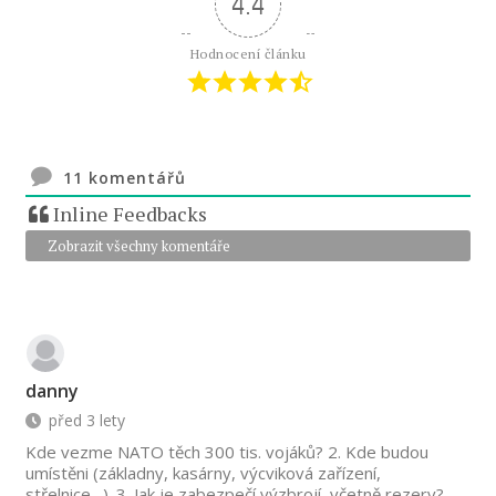
4.4
Hodnocení článku
11
komentářů
Inline Feedbacks
Zobrazit všechny komentáře
danny
před 3 lety
Kde vezme NATO těch 300 tis. vojáků? 2. Kde budou
umístěni (základny, kasárny, výcviková zařízení,
střelnice…). 3. Jak je zabezpečí výzbrojí, včetně rezerv?