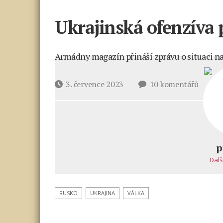
Ukrajinská ofenzíva 
Armádny magazín přináší zprávu o situaci na
u
Datum
3. července 2023
10 komentářů
textu
příspěvku
s
názve
Ukrajin
ofenzí
p
přechá
Dalš
na
plán
B
RUSKO
UKRAJINA
VÁLKA