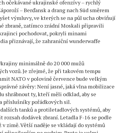
ch očekávané ukrajinské ofenzívy – rychlý
Záporoží – Berďansk a drang nach Süd směrem
yšet výmluvy, ve kterých se na půl ucha obviňují
né zbraně, zatímco zrádní Moskali připravili
Ukrajinci pochodovat, pokryli minami
dia přiznávají, že zahraniční wunderwaffe
 Ukrajiny minimálně do 20 000 mužů
ých vozů. Je zřejmé, že při takovém tempu
summit NATO v polovině července bude velkým
právné závěry: Není jasné, jaká vlna mobilizace
u shrábnout ty, kteří měli odklad, aby se
a příslušníky pořádkových sil.
 dalších tanků a protiletadlových systémů, aby
řit rozsah dodávek zbraní. Letadla F-16 se podle
 v zimě. Větší naděje se vkládají do systémů
zí přinejlepším na podzim. Proto je velmi