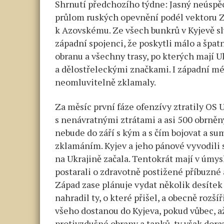
Shrnutí předchozího týdne: Jasný neúspě
průlom ruských opevnění podél vektoru 
k Azovskému. Ze všech bunkrů v Kyjevě sl
západní spojenci, že poskytli málo a špat
obranu a všechny trasy, po kterých mají 
a dělostřeleckými značkami. I západní mé
neomluvitelně zklamaly.
Za měsíc první fáze ofenzívy ztratily OS
s nenávratnými ztrátami a asi 500 obrněn
nebude do září s kým a s čím bojovat a 
zklamáním. Kyjev a jeho pánové vyvodili s
na Ukrajině začala. Tentokrát mají v úmysl
postarali o zdravotně postižené příbuzné 
Západ zase plánuje vydat několik desítek
nahradil ty, o které přišel, a obecně rozší
všeho dostanou do Kyjeva, pokud vůbec, až
protivzdušné obrany a tanků, ty však dora