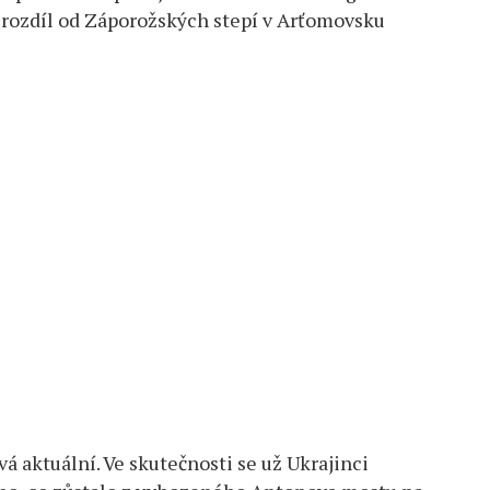
a rozdíl od Záporožských stepí v Arťomovsku
á aktuální. Ve skutečnosti se už Ukrajinci