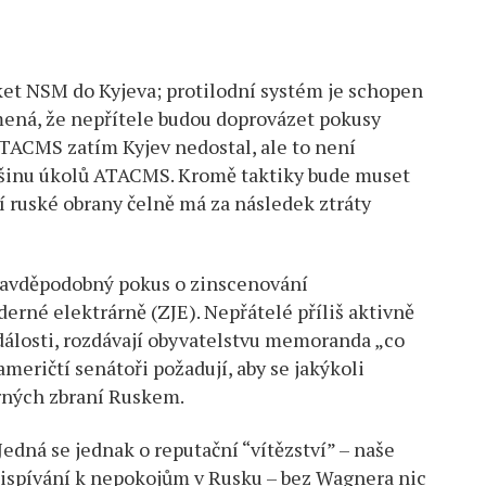
et NSM do Kyjeva; protilodní systém je schopen
mená, že nepřítele budou doprovázet pokusy
TACMS zatím Kyjev nedostal, ale to není
tšinu úkolů ATACMS. Kromě taktiky bude muset
ní ruské obrany čelně má za následek ztráty
ravděpodobný pokus o zinscenování
erné elektrárně (ZJE). Nepřátelé příliš aktivně
události, rozdávají obyvatelstvu memoranda „co
meričtí senátoři požadují, aby se jakýkoli
erných zbraní Ruskem.
edná se jednak o reputační “vítězství” – naše
řispívání k nepokojům v Rusku – bez Wagnera nic