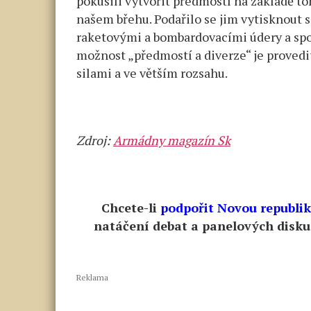
pokusili vytvořit předmostí na základě t
našem břehu. Podařilo se jim vytisknout 
raketovými a bombardovacími údery a spou
možnost „předmostí a diverze“ je proved
silami a ve větším rozsahu.
Zdroj:
Armádny magazín Sk
Chcete-li
podpořit Novou republi
natáčení debat a panelových diskuz
Reklama