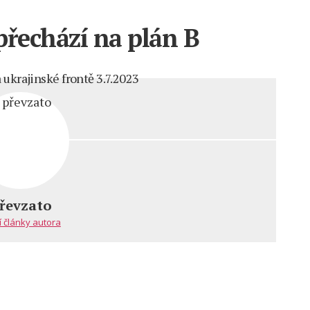
přechází na plán B
 ukrajinské frontě 3.7.2023
m
ská
va
řevzato
zí
í články autora