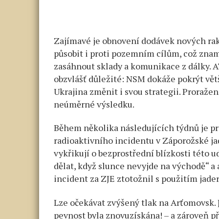
Zajímavé je obnovení dodávek nových rak
působit i proti pozemním cílům, což zna
zasáhnout sklady a komunikace z dálky. A
obzvlášť důležité: NSM dokáže pokrýt vě
Ukrajina změnit i svou strategii. Proraže
neúměrné výsledku.
Během několika následujících týdnů je p
radioaktivního incidentu v Záporožské jad
vykřikují o bezprostřední blízkosti této 
dělat, když slunce nevyjde na východě“ a a
incident za ZJE ztotožnil s použitím jad
Lze očekávat zvýšený tlak na Arťomovsk. J
pevnost byla znovuzískána! – a zároveň p