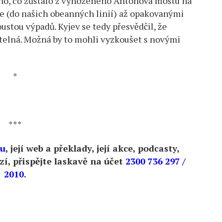
oho, co zůstalo z vyhozeného Antonova mostu na
se (do našich obeanných linií) až opakovanými
stou výpadů. Kyjev se tedy přesvědčil, že
itelná. Možná by to mohli vyzkoušet s novými
*
***
ku
, její web a překlady, její akce, podcasty,
í, přispějte laskavě na účet
2300 736 297 /
2010
.