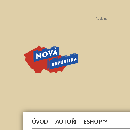
Reklama
Nová
republika
ÚVOD
AUTOŘI
ESHOP