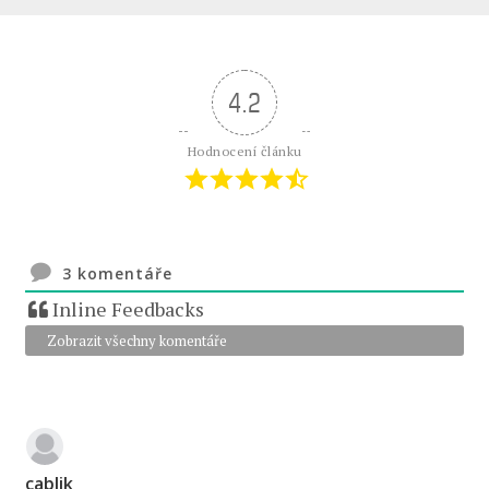
4.2
Hodnocení článku
3
komentáře
Inline Feedbacks
Zobrazit všechny komentáře
cablik