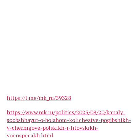
https://t.me/mk_ru/39328
https://www.mk.ru/politics/2023/08/20/kanaly-
soobshhayut-o-bolshom-kolichestve-pogibshikh-
v-chernigove-polskikh-i-litovskikh-
voenspecakh.html