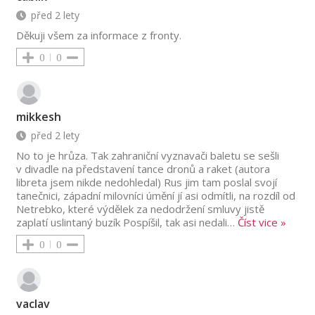
před 2 lety
Děkuji všem za informace z fronty.
0
0
mikkesh
před 2 lety
No to je hrůza. Tak zahraniční vyznavači baletu se sešli
v divadle na představení tance dronů a raket (autora
libreta jsem nikde nedohledal) Rus jim tam poslal svojí
tanečnici, západní milovníci úmění jí asi odmítli, na rozdíl od
Netrebko, které výdělek za nedodržení smluvy jistě
zaplatí uslintaný buzík Pospíšil, tak asi nedali
…
Číst vice »
0
0
vaclav