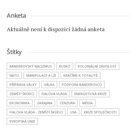
Anketa
Aktuálně není k dispozici žádná anketa
Štítky
BANDEROVSKÝ NACIZMUS
RUSKO
KOLONIÁLNÍ ZÁVISLOST
NATO
MANIPULACE A LŽI
KRÁČÍME K TOTALITĚ
PŘÍPRAVA VÁLKY
VÁLKA
PODPORA BANDEROVCŮ
ZEMŠTÍ ŠKŮDCI
FIALOVA VLÁDA
ENERGETICKÁ KRIZE
EKONOMIKA
UKRAJINA
CENZURA
MÉDIA
FIALOVA VLÁDA - ZEMŠTÍ ŠKŮDCI
USA
KRIZE SPOLEČNOSTI
EVROPSKÁ UNIE