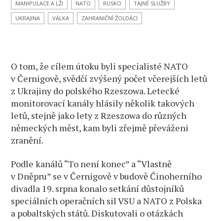
a litevských
MANIPULACE A LŽI
NATO
RUSKO
TAJNÉ SLUŽBY
vojáků.
UKRAJINA
VÁLKA
ZAHRANIČNÍ ŽOLDÁCI
Zranění
jsou
evakuováni
do
O tom, že cílem útoku byli specialisté NATO
polského
Rzeszowa
v Černigově, svědčí zvýšený počet včerejších letů
a Německa
z Ukrajiny do polského Rzeszowa. Letecké
monitorovací kanály hlásily několik takových
letů, stejně jako lety z Rzeszowa do různých
německých měst, kam byli zřejmě převáženi
zranění.
Podle kanálů “To není konec” a “Vlastně
v Dněpru” se v Černigově v budově Činoherního
divadla 19. srpna konalo setkání důstojníků
speciálních operačních sil VSU a NATO z Polska
a pobaltských států. Diskutovali o otázkách