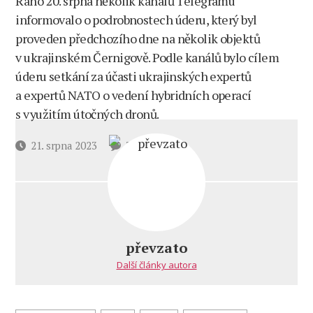
Ráno 20. srpna několik kanálů Telegramu
informovalo o podrobnostech úderu, který byl
proveden předchozího dne na několik objektů
v ukrajinském Černigově. Podle kanálů bylo cílem
úderu setkání za účasti ukrajinských expertů
a expertů NATO o vedení hybridních operací
s využitím útočných dronů.
u
Datum
21. srpna 2023
3 komentáře
textu
příspěvku
s
názvem
Raketový
úder
na
převzato
Černigov.
Další články autora
Zlikvidováno
i mnoho
polských