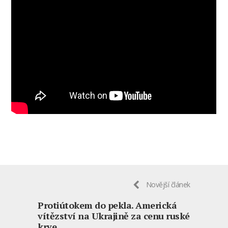
Novější článek
Protiútokem do pekla. Americká
vítězství na Ukrajině za cenu ruské
krve