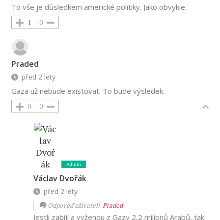
To vše je důsledkem americké politiky. Jako obvykle.
1
0
Praded
před 2 lety
Gaza už nebude existovat. To bude výsledek.
0
0
Admin
Václav Dvořák
před 2 lety
Odpověď uživateli
Praded
Jestli zabijí a vyženou z Gazy 2,2 milionů Arabů, tak