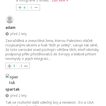
a fotografie z útoku
…
Číst vice »
6
-1
adam
před 2 lety
Zavražděná a zneuctěná žena, kterou Palestinci vláčeli
rozjásanými ulicemi a řvali “Bůh je veliký”, varuje tak silně,
že toto varování snad pochopí i většina těch, kteří idiotsky
podporují příliv přistěhovalců do Evropy a blábolí přitom
nesmysly o jejich integraci…
3
-3
spartak
před 2 lety
Tak se rozhořel další válečný boj a nenávist . EU a USA