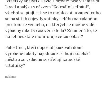
Izraelský analytik David Horovitz píše v Times of
Israel analýzu s názvem “Kolosální selhání”,
všichni se ptají, jak se to mohlo stát a zanedlouho
se na sítích objevily snímky celého napadaného
prostoru ze vzduchu, na kterých je možné vidět
výbuchy raket v časovém sledu? Znamená to, že
Izrael neustále monitoruje celou oblast?
Palestinci, kteří doposud používali doma
vyrobené rakety najednou zasahují izraelská
města a ze vzduchu sestřelují izraelské
vrtulníky?
Reklama