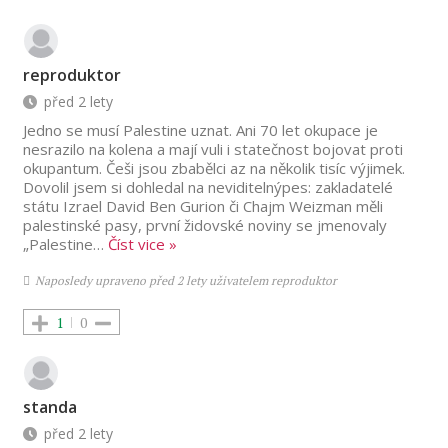
reproduktor
před 2 lety
Jedno se musí Palestine uznat. Ani 70 let okupace je
nesrazilo na kolena a mají vuli i statečnost bojovat proti
okupantum. Češi jsou zbabělci az na několik tisíc výjimek.
Dovolil jsem si dohledal na neviditelnýpes: zakladatelé
státu Izrael David Ben Gurion či Chajm Weizman měli
palestinské pasy, první židovské noviny se jmenovaly
„Palestine
…
Číst vice »
Naposledy upraveno před 2 lety uživatelem reproduktor
1
0
standa
před 2 lety