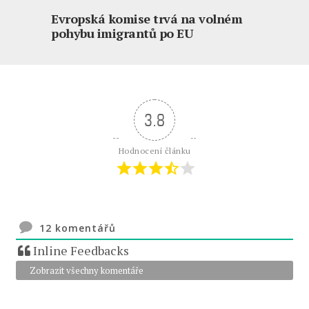
Evropská komise trvá na volném
pohybu imigrantů po EU
3.8
Hodnocení článku
12
komentářů
Inline Feedbacks
Zobrazit všechny komentáře