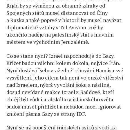
Rijád by se výměnou za obranné záruky od
Spojených států musel distancovat od Číny
a Ruska a také poprvé v historii by musel navázat
diplomatické vztahy s Tel Avivem, což by
ukončilo naděje na palestinský stát s hlavním
městem ve východním Jeruzalémě.
Co se stane nyní? Izrael napochoduje do Gazy.
Křičet budou všichni kolem dokola, nejvíce Írán.
Nyní dostává “sebevražedné” chování Hamásu své
vysvětlení. Jeho cílem tak není vojenské vítězství
nad Izraelem, nýbrž vyvolání šoku a násilné,
dosud nevídané reakce Izraele. Saúdové, kteří
chtějí být vůdci arabského a islámského světa
budou muset přihlížet a nebudou moci ignorovat
zničení pásma Gazy ze strany IDF.
Nyní se již popuštění íránských psíků z vodítka