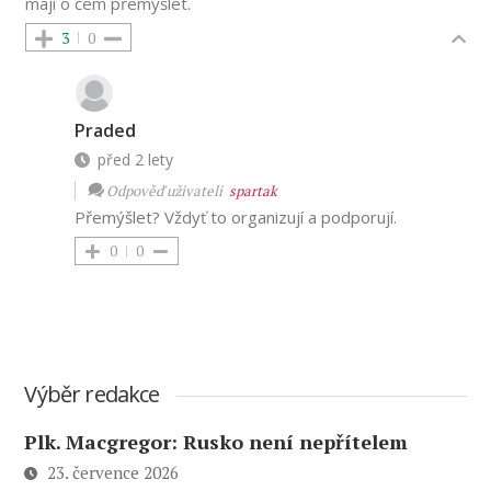
mají o čem přemýšlet.
3
0
Praded
před 2 lety
Odpověď uživateli
spartak
Přemýšlet? Vždyť to organizují a podporují.
0
0
Výběr redakce
Plk. Macgregor: Rusko není nepřítelem
23. července 2026