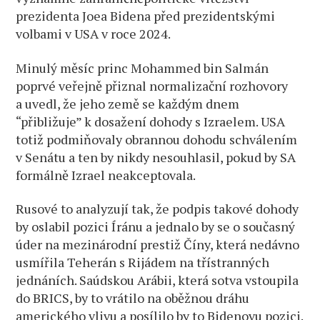
prezidenta Joea Bidena před prezidentskými
volbami v USA v roce 2024.
Minulý měsíc princ Mohammed bin Salmán
poprvé veřejně přiznal normalizační rozhovory
a uvedl, že jeho země se každým dnem
“přibližuje” k dosažení dohody s Izraelem. USA
totiž podmiňovaly obrannou dohodu schválením
v Senátu a ten by nikdy nesouhlasil, pokud by SA
formálně Izrael neakceptovala.
Rusové to analyzují tak, že podpis takové dohody
by oslabil pozici Íránu a jednalo by se o současný
úder na mezinárodní prestiž Číny, která nedávno
usmířila Teherán s Rijádem na třístranných
jednáních. Saúdskou Arábii, která sotva vstoupila
do BRICS, by to vrátilo na oběžnou dráhu
amerického vlivu a posílilo by to Bidenovu pozici.