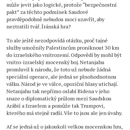
může jevit jako logické, protože “bezpečnostní
pakt” za těchto podmínek Saudové
pravděpodobně nebudou moci uzavřít, aby
neztratili tvář. Íránská hra?
To ale ještě nezodpovídá otázku, proč tajné
služby umožnily Palestincům proniknout 30 km
do izraelského vnitrozemí. Odpovědí by mohl být
vnitro-izraelský mocenský boj. Netanjahu
promluvil k národu, že toto už nebude žádná
speciální operace, ale jedná se plnohodnotnou
válku. Národ je ve válce, opoziční hlasy utichají.
Netanjahu tak nepřímo oslabí Bidena v jeho
snaze o diplomatický průlom mezi Saudskou
Arábií a Izraelem a pomůže tak Trumpovi,
kterého má stejně radši. Vše to jsou ale jen úvahy.
Ať se jedná už o jakoukoli velkou mocenskou hru,