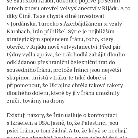
se Saudskou Arábií, dokonce poprvé po sedmi
letech znovu otevřel velvyslanectví v Rijádu. A to
díky Číně. Ta se chystá silně investovat
v Jordánsku. Turecko s Ázerbájdžánem si vzaly
Karabach, Írán přihlížel. Sýrie je nejbližším
strategickým spojencem Íránu, toho, který
otevřel v Rijádu nově velvyslanectví. Před pár
týdny vyšla zpráva, že Irák hodlá zahájit dlouho
odkládanou přeshraniční železniční trať do
sousedního Íránu, protože Íránci jsou největší
skupinou turistů v Iráku. Je také dobré si
připomenout, že Ukrajina chtěla takové rakety
dlouhého doletu, které by jí v Íránu umožnily
zničit továrny na drony.
Existují názory, že Írán usiluje o konfrontaci
s Izraelem a USA. Jasně, to, že Palestinci jsou
psíci Íránu, o tom žádná. A to, že když se nechají