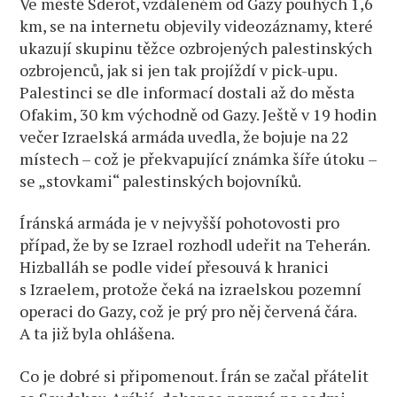
Ve městě Sderot, vzdáleném od Gazy pouhých 1,6
km, se na internetu objevily videozáznamy, které
ukazují skupinu těžce ozbrojených palestinských
ozbrojenců, jak si jen tak projíždí v pick-upu.
Palestinci se dle informací dostali až do města
Ofakim, 30 km východně od Gazy. Ještě v 19 hodin
večer Izraelská armáda uvedla, že bojuje na 22
místech – což je překvapující známka šíře útoku –
se „stovkami“ palestinských bojovníků.
Íránská armáda je v nejvyšší pohotovosti pro
případ, že by se Izrael rozhodl udeřit na Teherán.
Hizballáh se podle videí přesouvá k hranici
s Izraelem, protože čeká na izraelskou pozemní
operaci do Gazy, což je prý pro něj červená čára.
A ta již byla ohlášena.
Co je dobré si připomenout. Írán se začal přátelit