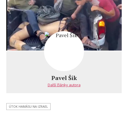
útok
Hamásu
na
Izrael
za
poslední
roky
Pavel Šik
Další články autora
ÚTOK HAMÁSU NA IZRAEL