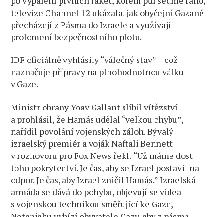
po vypálení prvních raket, kolem půl sedmé ráno,
televize Channel 12 ukázala, jak obyčejní Gazané
přecházejí z Pásma do Izraele a využívají
prolomení bezpečnostního plotu.
IDF oficiálně vyhlásily “válečný stav” – což
naznačuje přípravy na plnohodnotnou válku
v Gaze.
Ministr obrany Yoav Gallant slíbil vítězství
a prohlásil, že Hamás udělal “velkou chybu”,
nařídil povolání vojenských záloh. Bývalý
izraelský premiér a voják Naftali Bennett
v rozhovoru pro Fox News řekl: “Už máme dost
toho pokrytectví. Je čas, aby se Izrael postavil na
odpor. Je čas, aby Izrael zničil Hamás.” Izraelská
armáda se dává do pohybu, objevují se videa
s vojenskou technikou směřující ke Gaze,
Netanjahu vybízí obyvatele Gazy, aby z pásma