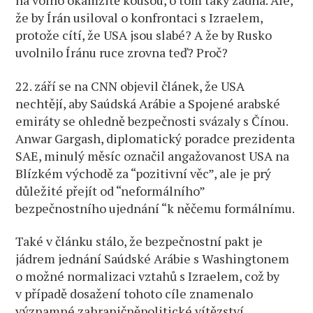
na volno okamžitě koušou, o tom taky žádná. Ale,
že by Írán usiloval o konfrontaci s Izraelem,
protože cítí, že USA jsou slabé? A že by Rusko
uvolnilo Íránu ruce zrovna teď? Proč?
22. září se na CNN objevil článek, že USA
nechtějí, aby Saúdská Arábie a Spojené arabské
emiráty se ohledně bezpečnosti svázaly s Čínou.
Anwar Gargash, diplomatický poradce prezidenta
SAE, minulý měsíc označil angažovanost USA na
Blízkém východě za “pozitivní věc”, ale je prý
důležité přejít od “neformálního”
bezpečnostního ujednání “k něčemu formálnímu.
Také v článku stálo, že bezpečnostní pakt je
jádrem jednání Saúdské Arábie s Washingtonem
o možné normalizaci vztahů s Izraelem, což by
v případě dosažení tohoto cíle znamenalo
významné zahraničněpolitické vítězství