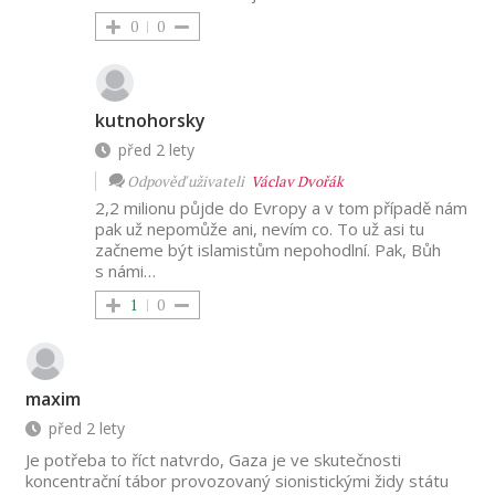
0
0
kutnohorsky
před 2 lety
Odpověď uživateli
Václav Dvořák
2,2 milionu půjde do Evropy a v tom případě nám
pak už nepomůže ani, nevím co. To už asi tu
začneme být islamistům nepohodlní. Pak, Bůh
s námi…
1
0
maxim
před 2 lety
Je potřeba to říct natvrdo, Gaza je ve skutečnosti
koncentrační tábor provozovaný sionistickými židy státu