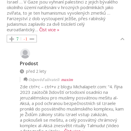
Israel … V Gaze jsou vyhnaní palestinci z jejich bývalého
okolního území natěsnáni v hrozných podmínkách jako
zvířata, to je ten humanismus vyvolených zmetků …
Farizejství z dob vystoupení Ježíše, přes rabínský
judaismus zaplavilo za dvě tisíciletí celý
euroatlantický
…
Číst vice »
7
-1
Prodost
před 2 lety
Odpověď uživateli
maxim
Zde ctrl+c – ctrl+v z blogu Michalapetr.com: “4. října
2023 zaútočili židovští ortodoxní osadníci na
jeruzalémskou pro muslimy posvátnou mešitu al-
Aksá, a pod ochranou bezpečnostních sil Izraele
pronikli do posvátného muslimského komplexu, kam
je Židům zákony státu Izrael vstup zakázán,
a pokoušeli se mešitu, a celý posvátný chrámový
komplex al-Aksá znesvětit rituály Talmudu! (Video