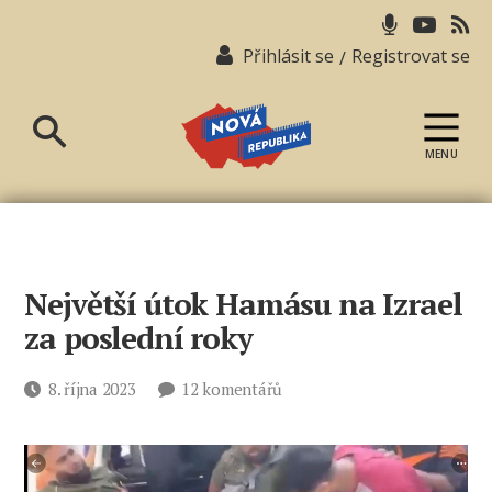
Přihlásit se
Registrovat se
/
MENU
Nová
republika
Největší útok Hamásu na Izrael
za poslední roky
u
Datum
8. října 2023
12 komentářů
textu
příspěvku
s
názvem
Největší