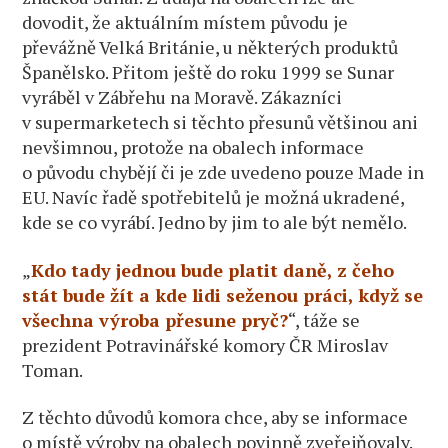
dovodit, že aktuálním místem původu je
převážně Velká Británie, u některých produktů
Španělsko. Přitom ještě do roku 1999 se Sunar
vyráběl v Zábřehu na Moravě. Zákazníci
v supermarketech si těchto přesunů většinou ani
nevšimnou, protože na obalech informace
o původu chybějí či je zde uvedeno pouze Made in
EU. Navíc řadě spotřebitelů je možná ukradené,
kde se co vyrábí. Jedno by jim to ale být nemělo.
„
Kdo tady jednou bude platit daně, z čeho
stát bude žít a kde lidi seženou práci, když se
všechna výroba přesune pryč?
“, táže se
prezident Potravinářské komory ČR Miroslav
Toman.
Z těchto důvodů komora chce, aby se informace
o místě výroby na obalech povinně zveřejňovaly.