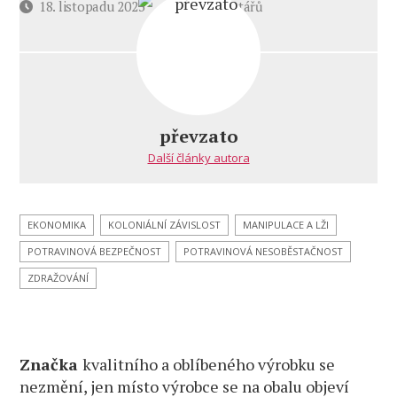
u
Datum
18. listopadu 2023
12 komentářů
textu
příspěvku
s
názvem
Čti
až
do
převzato
konce
Další články autora
a uvidíš
co
to
s tebou
EKONOMIKA
KOLONIÁLNÍ ZÁVISLOST
MANIPULACE A LŽI
udělá!
POTRAVINOVÁ BEZPEČNOST
POTRAVINOVÁ NESOBĚSTAČNOST
ZDRAŽOVÁNÍ
Značka
kvalitního a oblíbeného výrobku se
nezmění, jen místo výrobce se na obalu objeví