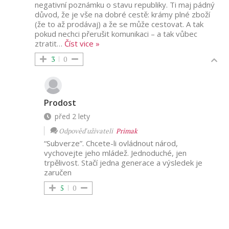
negativní poznámku o stavu republiky. Ti maj pádný
důvod, že je vše na dobré cestě: krámy plné zboží
(že to až prodávaj) a že se může cestovat. A tak
pokud nechci přerušit komunikaci – a tak vůbec
ztratit
…
Číst vice »
3
0
Prodost
před 2 lety
Odpověď uživateli
Primak
“Subverze”. Chcete-li ovládnout národ,
vychovejte jeho mládež. Jednoduché, jen
trpělivost. Stačí jedna generace a výsledek je
zaručen
5
0