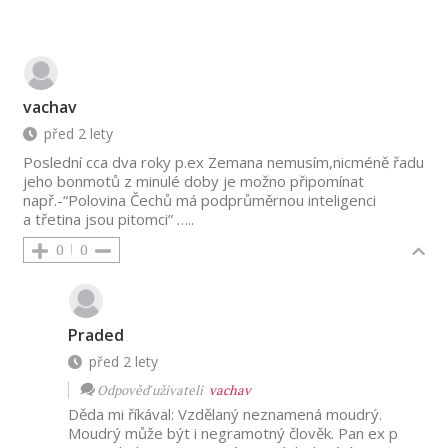
vachav
před 2 lety
Poslední cca dva roky p.ex Zemana nemusím,nicméně řadu
jeho bonmotů z minulé doby je možno připomínat
např.-“Polovina Čechů má podprůměrnou inteligenci
a třetina jsou pitomci” …..
0
0
Praded
před 2 lety
Odpověď uživateli
vachav
Děda mi říkával: Vzdělaný neznamená moudrý.
Moudrý může být i negramotný člověk. Pan ex p