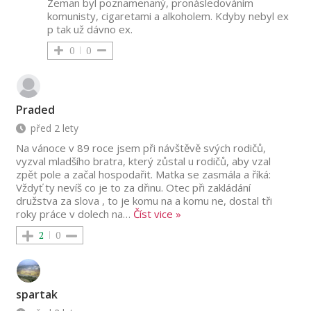
Zeman byl poznamenaný, pronásledováním
komunisty, cigaretami a alkoholem. Kdyby nebyl ex
p tak už dávno ex.
0
0
Praded
před 2 lety
Na vánoce v 89 roce jsem při návštěvě svých rodičů,
vyzval mladšího bratra, který zůstal u rodičů, aby vzal
zpět pole a začal hospodařit. Matka se zasmála a říká:
Vždyť ty nevíš co je to za dřinu. Otec při zakládání
družstva za slova , to je komu na a komu ne, dostal tři
roky práce v dolech na
…
Číst vice »
2
0
spartak