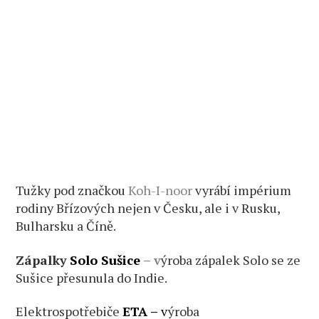
Tužky pod značkou
Koh-I-noor
vyrábí impérium
rodiny Břízových nejen v Česku, ale i v Rusku,
Bulharsku a Číně.
Zápalky
Solo Sušice
– v
ýroba zápalek Solo se ze
Sušice přesunula do Indie.
Elektrospotřebiče
ETA
–
v
ýroba