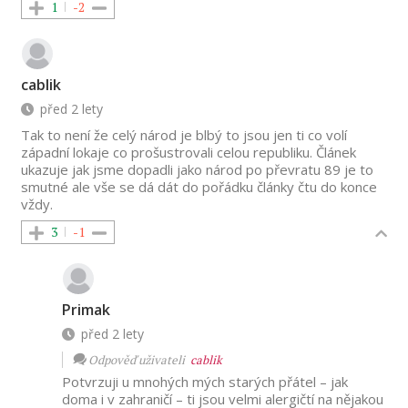
1
-2
cablik
před 2 lety
Tak to není že celý národ je blbý to jsou jen ti co volí
západní lokaje co prošustrovali celou republiku. Článek
ukazuje jak jsme dopadli jako národ po převratu 89 je to
smutné ale vše se dá dát do pořádku články čtu do konce
vždy.
3
-1
Primak
před 2 lety
Odpověď uživateli
cablik
Potvrzuji u mnohých mých starých přátel – jak
doma i v zahraničí – ti jsou velmi alergičtí na nějakou