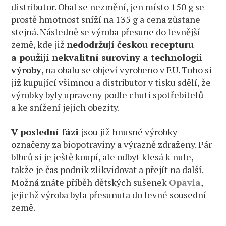
distributor. Obal se nezmění, jen místo 150 g se
prostě hmotnost sníží na 135 g a cena zůstane
stejná. Následně se výroba přesune do levnější
země, kde již
nedodržují českou recepturu
a použijí nekvalitní suroviny a technologii
výroby
, na obalu se objeví vyrobeno v EU. Toho si
již kupující všimnou a distributor v tisku sdělí, že
výrobky byly upraveny podle chuti spotřebitelů
a ke snížení jejich obezity.
V poslední fázi
jsou již hnusné výrobky
označeny za biopotraviny a výrazně zdraženy. Pár
blbců si je ještě koupí, ale odbyt klesá k nule,
takže je čas podnik zlikvidovat a přejít na další.
Možná znáte příběh dětských sušenek
Opavia
,
jejichž výroba byla přesunuta do levné sousední
země.