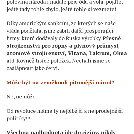
polovina národa i nadále pěje ódu a volá: pojďte,
ještě tady tohle zbylo, ještě tohle si vezmete!
Díky americkým sankcím, ze kterých se naše
vláda podělala, jsme zabili další prosperující
firmy, které dodávaly do Ruska výrobky.
Přesné
strojírenství pro ropný a plynový průmysl,
atomové strojírenství, Vitana, Lakrum, Olma
atd. Rovněž tisíce položek. Nechali jsme se
zašlápnout jako červi.
Může být na zeměkouli pitomější národ?
Ne, nemůže.
Od revoluce máme ty nejblbější a nejprodejnější
politiky!!!
Všechna nadhodnota jde do ciziny, nikdy