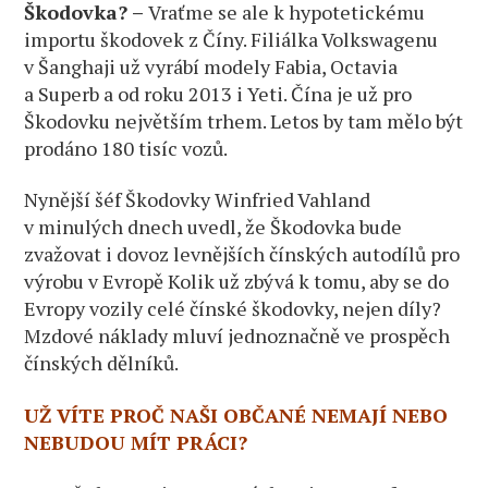
Škodovka? –
Vraťme se ale k hypotetickému
importu škodovek z Číny. Filiálka Volkswagenu
v Šanghaji už vyrábí modely Fabia, Octavia
a Superb a od roku 2013 i Yeti. Čína je už pro
Škodovku největším trhem. Letos by tam mělo být
prodáno 180 tisíc vozů.
Nynější šéf Škodovky Winfried Vahland
v minulých dnech uvedl, že Škodovka bude
zvažovat i dovoz levnějších čínských autodílů pro
výrobu v Evropě Kolik už zbývá k tomu, aby se do
Evropy vozily celé čínské škodovky, nejen díly?
Mzdové náklady mluví jednoznačně ve prospěch
čínských dělníků.
UŽ VÍTE PROČ NAŠI OBČANÉ NEMAJÍ NEBO
NEBUDOU MÍT PRÁCI?