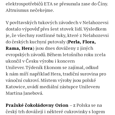
elektrospotřebičů ETA se přesunula zase do Číny.
Altruismus nečekejme.
V povltavských tukových závodech v Nelahozevsi
dostalo výpověď přes šest stovek lidí. Výsledkem
je, že všechny rostlinné tuky, které z Nelahozevsi
do českých kuchyní putovaly (
Perla, Flora,
Rama, Hera
) jsou dnes dováženy z jiných
evropských závodů. Během letošního roku zcela
ukončil v Česku výrobu i koncern
Unilever. Týdeník Ekonom se zajímal, odkud
k nám míří například Hera, tradiční surovina pro
vánoční cukroví. Místem výroby jsou polské
Katowice, uvádí mediální zástupce Unileveru
Martina Janebová.
Pražské čokoládovny
Orion
– z
Polska se na
český trh dovážejí i některé cukrovinky s logem