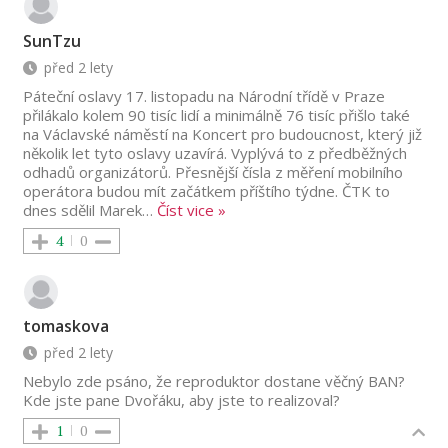
SunTzu
před 2 lety
Páteční oslavy 17. listopadu na Národní třídě v Praze
přilákalo kolem 90 tisíc lidí a minimálně 76 tisíc přišlo také
na Václavské náměstí na Koncert pro budoucnost, který již
několik let tyto oslavy uzavírá. Vyplývá to z předběžných
odhadů organizátorů. Přesnější čísla z měření mobilního
operátora budou mít začátkem příštího týdne. ČTK to
dnes sdělil Marek
…
Číst vice »
4
0
tomaskova
před 2 lety
Nebylo zde psáno, že reproduktor dostane věčný BAN?
Kde jste pane Dvořáku, aby jste to realizoval?
1
0