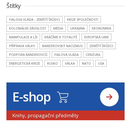
Štítky
FIALOVA VLÁDA - ZEMŠTÍ ŠKŮDCI
KRIZE SPOLEČNOSTI
KOLONIÁLNÍ ZÁVISLOST
MÉDIA
UKRAJINA
EKONOMIKA
MANIPULACE A LŽI
KRÁČÍME K TOTALITĚ
EVROPSKÁ UNIE
PŘÍPRAVA VÁLKY
BANDEROVSKÝ NACIZMUS
ZEMŠTÍ ŠKŮDCI
PODPORA BANDEROVCŮ
FIALOVA VLÁDA
CENZURA
ENERGETICKÁ KRIZE
RUSKO
VÁLKA
NATO
USA
E-shop
Knihy, propagační předměty