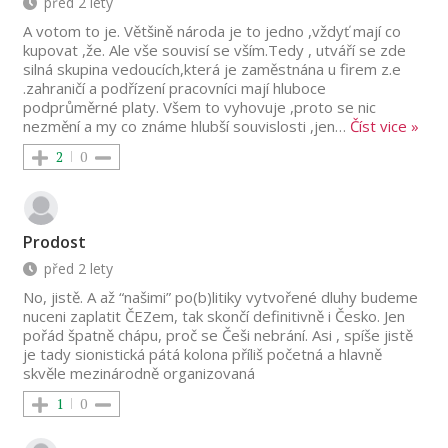
před 2 lety
A votom to je. Většině národa je to jedno ,vždyť mají co
kupovat ,že. Ale vše souvisí se vším.Tedy , utváří se zde
silná skupina vedoucích,která je zaměstnána u firem z.e
.zahraničí a podřízení pracovníci mají hluboce
podprůměrné platy. Všem to vyhovuje ,proto se nic
nezmění a my co známe hlubší souvislosti ,jen
…
Číst vice »
2
0
Prodost
před 2 lety
No, jistě. A až “našimi” po(b)litiky vytvořené dluhy budeme
nuceni zaplatit ČEZem, tak skončí definitivně i Česko. Jen
pořád špatně chápu, proč se Češi nebrání. Asi , spíše jistě
je tady sionistická pátá kolona příliš početná a hlavně
skvěle mezinárodně organizovaná
1
0