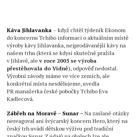
Káva Jihlavanka
–
když chtěl týdeník Ekonom
do koncernu Tchibo informaci o aktuálním místě
výroby kávy Jihlavanka, nejprodávanější kávy na
našem trhu (která se kdysi skutečně pražila
v Jihlavě, ale
v roce 2005 se výroba
přestěhovala do Vídně
), odpověď nedostal.
Výrobní závody máme ve více zemích, ale
konkrétní místa nesdělujeme, uvedla
PR manažerka české pobočky Tchibo Eva
Kadlecová.
Zábřeh na Moravě – Sunar –
Na zaslané otázky
nereagoval ani švýcarský koncern Hero, který na
český trh uvádí dětskou výživu pod tradiční
značkou Sunar. Z údajů na obalech lze ale