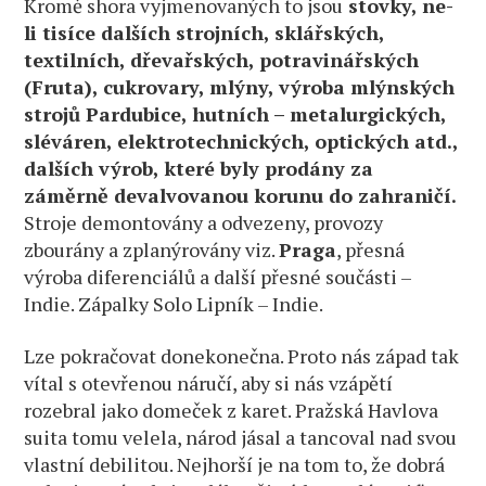
Kromě shora vyjmenovaných to jsou
stovky, ne-
li tisíce dalších strojních, sklářských,
textilních, dřevařských, potravinářských
(Fruta), cukrovary, mlýny, výroba mlýnských
strojů Pardubice, hutních – metalurgických,
sléváren, elektrotechnických, optických atd.,
dalších výrob, které byly prodány za
záměrně devalvovanou korunu do zahraničí.
Stroje demontovány a odvezeny, provozy
zbourány a zplanýrovány viz.
Praga
, přesná
výroba diferenciálů a další přesné součásti –
Indie. Zápalky Solo Lipník – Indie.
Lze pokračovat donekonečna. Proto nás západ tak
vítal s otevřenou náručí, aby si nás vzápětí
rozebral jako domeček z karet. Pražská Havlova
suita tomu velela, národ jásal a tancoval nad svou
vlastní debilitou. Nejhorší je na tom to, že dobrá