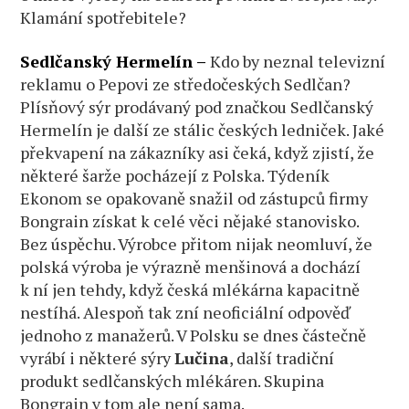
Klamání spotřebitele?
Sedlčanský Hermelín –
Kdo by neznal televizní
reklamu o Pepovi ze středočeských Sedlčan?
Plísňový sýr prodávaný pod značkou Sedlčanský
Hermelín je další ze stálic českých ledniček. Jaké
překvapení na zákazníky asi čeká, když zjistí, že
některé šarže pocházejí z Polska. Týdeník
Ekonom se opakovaně snažil od zástupců firmy
Bongrain získat k celé věci nějaké stanovisko.
Bez úspěchu. Výrobce přitom nijak neomluví, že
polská výroba je výrazně menšinová a dochází
k ní jen tehdy, když česká mlékárna kapacitně
nestíhá. Alespoň tak zní neoficiální odpověď
jednoho z manažerů. V Polsku se dnes částečně
vyrábí i některé sýry
Lučina
, další tradiční
produkt sedlčanských mlékáren. Skupina
Bongrain v tom ale není sama.