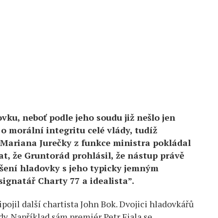
vku, neboť podle jeho soudu již nešlo jen
o morální integritu celé vlády, tudíž
Mariana Jurečky z funkce ministra pokládal
at, že Gruntorád prohlásil, že nástup právě
ášení hladovky s jeho typicky jemným
ignatář Charty 77 a idealista”.
ojil další chartista John Bok. Dvojici hladovkářů
dy. Například sám premiér Petr Fiala se