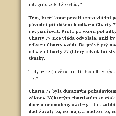
integritu celé této vlády”!
Těm, kteří koncipovali tento vládní p
původní přihlášení k odkazu Charty 7
nevyjadřovat. Proto po vzoru pohádky
Charty 77 sice vláda odvolala, aniž by
odkazu Charty vzdát. Ba právě prý na
odkazu Charty 77 (který odvolala) st
skutky.
Tady už se člověku kroutí chodidla v pěst
– ?!?!
Charta 77 byla důrazným požadavkem 
zákony. Některým chartistům se však 
docela neomalený až drzý – tak zalíbil
dodržovaly to, co mají, a nadto i to, co