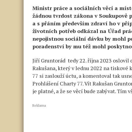
Ministr práce a sociálních věcí a mí
žádnou tvrdost zákona v Soukupově př
a s přáním především zdraví ho v pří
životních potřeb odkázal na Úřad prác
nepojistnou sociální dávku by mohl po
poradenství by mu též mohl poskytno
Jiří Gruntorád tedy 22. října 2023 oslovil
Rakušana, který v lednu 2022 na tiskové k
77 si zaslouží úctu, a komentoval tak usne
Prohlášení Charty 77. Vít Rakušan Gruntor
je platné, a že se věcí bude zabývat. Tím 
Reklama