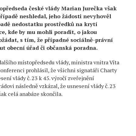
stopředseda české vlády Marian Jurečka však
ípadě neshledal, jeho žádosti nevyhověl
padě nedostatku prostředků na krytí
e, kde by mu mohli poradit, o jakou
žádat, s tím, že případné sociálně-právní
ut obecní úřad či občanská poradna.
 dalšího místopředsedu vlády, ministra vnitra Víta
onferenci prohlásil, že všichni signatáři Charty
sení vlády č. 23 k 45. výročí zveřejnění
ádovi následně vzkázal, že usnesení vlády č. 23
však celá anabáze skončila.