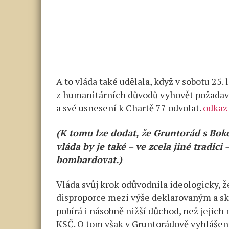
A to vláda také udělala, když v sobotu 25.
z humanitárních důvodů vyhovět požadavk
a své usnesení k Chartě 77 odvolat.
odkaz
(K tomu lze dodat, že Gruntorád s Boke
vláda by je také – ve zcela jiné tradi
bombardovat.)
Vláda svůj krok odůvodnila ideologicky, 
disproporce mezi výše deklarovaným a sk
pobírá i násobně nižší důchod, než jejich 
KSČ. O tom však v Gruntorádově vyhlášení