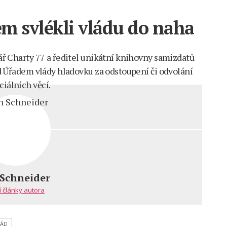
m svlékli vládu do naha
tář Charty 77 a ředitel unikátní knihovny samizdatů
řed Úřadem vlády hladovku za odstoupení či odvolání
ciálních věcí.
m
orád
 Schneider
em
í články autora
RÁD