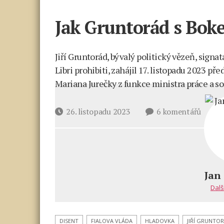
Jak Gruntorád s Boke
Jiří Gruntorád, bývalý politický vězeň, signa
Libri prohibiti, zahájil 17. listopadu 2023 p
Mariana Jurečky z funkce ministra práce a so
u
Datum
26. listopadu 2023
6 komentářů
textu
příspěvku
s
názve
Jak
Grunt
Jan
s Bok
Dalš
svlékli
vládu
do
DISENT
FIALOVA VLÁDA
HLADOVKA
JIŘÍ GRUNTO