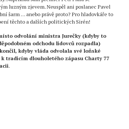
vým luzným zjevem. Neuspěl ani poslanec Pavel
obní šarm … anebo právě proto? Pro hladovkáře to
ení těchto a dalších politických Sirén!
místo odvolání ministra Jurečky (kdyby to
ravděpodobném odchodu lidovců rozpadla)
končil, kdyby vláda odvolala své loňské
la k tradicím dlouholetého zápasu Charty 77
acii
.