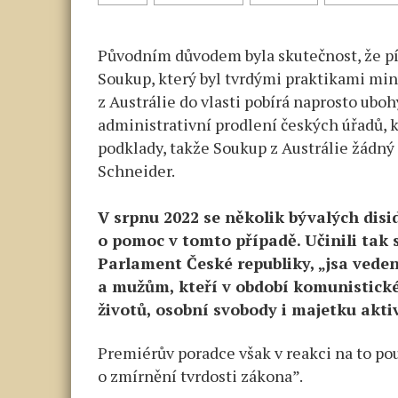
naha
Původním důvodem byla skutečnost, že pís
Soukup, který byl tvrdými praktikami mi
z Austrálie do vlasti pobírá naprosto ub
administrativní prodlení českých úřadů,
podklady, takže Soukup z Austrálie žádný
Schneider.
V srpnu 2022 se několik bývalých disi
o pomoc v tomto případě. Učinili tak s
Parlament České republiky, „jsa veden
a mužům, kteří v období komunistické
životů, osobní svobody i majetku akt
Premiérův poradce však v reakci na to po
o zmírnění tvrdosti zákona”.