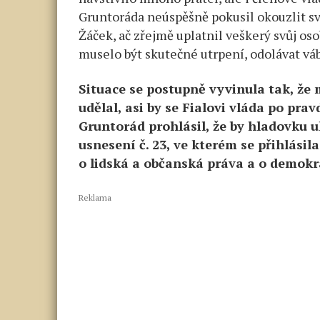
Gruntoráda neúspěšně pokusil okouzlit s
Žáček, ač zřejmě uplatnil veškerý svůj os
muselo být skutečné utrpení, odolávat váb
Situace se postupně vyvinula tak, že 
udělal, asi by se Fialovi vláda po p
Gruntorád prohlásil, že by hladovku u
usnesení č. 23, ve kterém se přihlási
o lidská a občanská práva a o demokr
Reklama