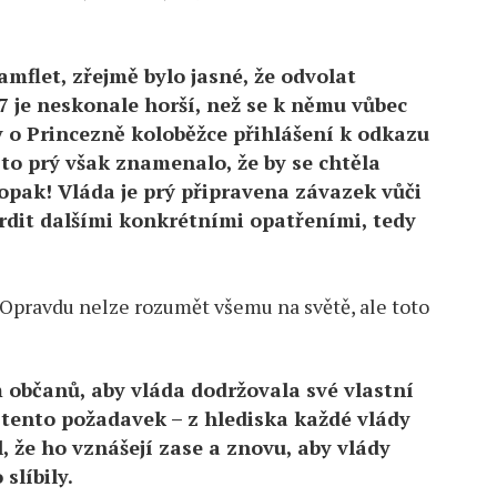
amflet, zřejmě bylo jasné, že odvolat
7 je neskonale horší, než se k němu vůbec
 o Princezně koloběžce přihlášení k odkazu
 to prý však znamenalo, že by se chtěla
opak! Vláda je prý připravena závazek vůči
vrdit dalšími konkrétními opatřeními, tedy
. Opravdu nelze rozumět všemu na světě, ale toto
občanů, aby vláda dodržovala své vlastní
tento požadavek – z hlediska každé vlády
, že ho vznášejí zase a znovu, aby vlády
 slíbily.