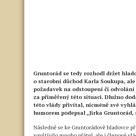
Gruntorád se tedy rozhodl držet hlado
o starobní důchod Karla Soukupa, ale 
požadavek na odstoupení či odvolání 
za přiměřený této situaci. Dlužno dod
této vlády přivítal, nicméně své vyhl
humorem podepsal „Jirka Gruntorád, s
Následně se ke Gruntorádově hladovce přip
navštívilo mnoho přátel, ale i členové vlá