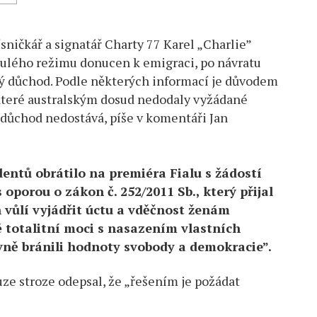
ničkář a signatář Charty 77 Karel „Charlie”
nulého režimu donucen k emigraci, po návratu
ohý důchod. Podle některých informací je důvodem
 které australským dosud nedodaly vyžádané
 důchod nedostává, píše v komentáři Jan
dentů obrátilo na premiéra Fialu s žádostí
 oporou o zákon č. 252/2011 Sb., který přijal
 vůlí vyjádřit úctu a vděčnost ženám
 totalitní moci s nasazením vlastních
ivně bránili hodnoty svobody a demokracie”.
uze stroze odepsal, že „řešením je požádat