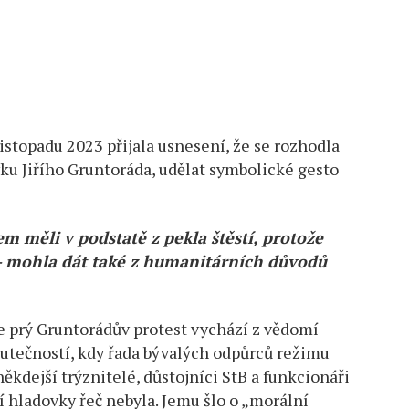
 listopadu 2023 přijala usnesení, že se rozhodla
u Jiřího Gruntoráda, udělat symbolické gesto
m měli v podstatě z pekla štěstí, protože
ci – mohla dát také z humanitárních důvodů
že prý Gruntorádův protest vychází z vědomí
utečností, kdy řada bývalých odpůrců režimu
někdejší trýznitelé, důstojníci StB a funkcionáři
 hladovky řeč nebyla. Jemu šlo o „morální