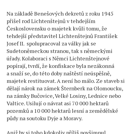
Na základě Benešových dekretů z roku 1945
přišel rod Lichtenštejnů v tehdejším
Československu o majetek kvůli tomu, že
tehdejší představitel Lichtenštejnů František
Josef II. spolupracoval za války jak se
Sudetoněmeckou stranou, tak s německými
úřady. Kolaboraci s Němci Lichtenštejnové
popírají, tvrdí, že konfiskace byla nezákonná
a snaží se, do této doby naštěstí neúspěšně,
majetek restituovat. A není ho málo. Ze staveb si
dělají nárok na zámek Šternberk na Olomoucku,
na zámky Bučovice, Velké Losiny, Lednice nebo
Valtice. Usilují o návrat asi 70 000 hektarů
pozemků a 10 000 hektarů lesní a zemědělské
půdy na soutoku Dyje a Moravy.
Aniž by si toho kdokoliv příliš povšimnul,