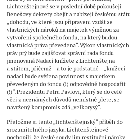
Lichtenštejnové se v poslední době pokoušejí
Benešovy dekrety obejít a nabízejí českému státu
„dohodu, ve které jsou připraveni vzdát se
vlastnických nároků na majetek výměnou za
vytvoření společného fondu, na který budou
vlastnická práva převedena“. Výkon vlastnických
práv prý bude zajišťovat správní rada fondu
jmenovaná Nadací knížete z Lichtenštejna
a státem, přičemž – a to je podstatné – „knížecí
nadaci bude svěřena povinnost s majetkem
převedeným do fondu (!) odpovědně hospodařit
(!)“. Prezidentu Petru Pavlovi, který se do celé
věci z neznámých důvodů nemístně plete, se
navržený kompromis zdá „velkorysý“.
Přeložme si tento „lichtenštejnský“ příběh do
srozumitelného jazyka. Lichtenštejnové
pochopili, že české soudy jim restituční nároky