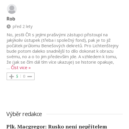
Rob
před 2 lety
No, jestli ČR s jejími prašivými zástupci přistoupí na
jakýkoliv ústupek (třeba i společný fond), pak je to již
počátek průlomu Benešových dekretů. Pro Lichtenštejny
bude potom daleko snadnější to dílo dokonat k obrazu
svému, no a o to jim především jde. A vzhledem k tomu,
že (jak se čím dál tím více ukazuje) se historie opakuje,
…
Číst vice »
5
0
Výběr redakce
Plk. Macgregor: Rusko není nepřítelem