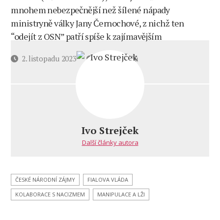
mnohem nebezpečnější než šílené nápady
ministryně války Jany Černochové, z nichž ten
“odejít z OSN” patří spíše k zajímavějším
u
Datum
2. listopadu 2023
6 komentářů
textu
příspěvku
s
názvem
Nepřijatelné
pokusy
Lichtenštejnů
Ivo Strejček
a Černochové
Další články autora
„odcházení“
ČESKÉ NÁRODNÍ ZÁJMY
FIALOVA VLÁDA
KOLABORACE S NACIZMEM
MANIPULACE A LŽI