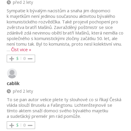
před 2 lety
Sympatie k bývalým nacistům a snaha jim dopomoci
k majetkům není jedinou současnou aktivitou bývalého
komunistického rozvědčíka. Také projevil pochopení pro
zvěrstva bratří Mašínů. Zavražděný poštmistr se sice
zdánlivě zdá nevinnou obětí bratří Mašínů, která neměla co
společného s komunistickými zločiny začátku 50. let, ale
není tomu tak. Byl to komunista, proto nesl kolektivní vinu.
…
Číst vice »
5
0
cablik
před 2 lety
To se pan autor velice plete ty slouhové co si říkají Česká
vláda slouží Bruselu a Fašingtonu. Lichtenštejnové se
tímto aktem snaží domoci svého bývalého majetku
a sudeťácký premiér jim rád pomůže.
5
0