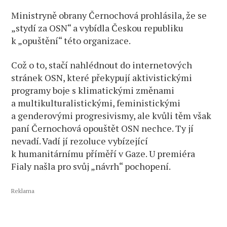
Ministryně obrany Černochová prohlásila, že se
„stydí za OSN“ a vybídla Českou republiku
k „opuštění“ této organizace.
Což o to, stačí nahlédnout do internetových
stránek OSN, které překypují aktivistickými
programy boje s klimatickými změnami
a multikulturalistickými, feministickými
a genderovými progresivismy, ale kvůli těm však
paní Černochová opouštět OSN nechce. Ty jí
nevadí. Vadí jí rezoluce vybízející
k humanitárnímu příměří v Gaze. U premiéra
Fialy našla pro svůj „návrh“ pochopení.
Reklama