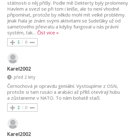
státnosti o něj přišly. Podle mě Dekterty byly prolomeny
Havlem a svezl se při tom i kníše, ale to není vhodné
připomínat, protože by někdo mohl mít velké problémy.
Jinak Fiala je znám svými aktivitami se Sudeťáky už od
sametového převratu a kdyby fungoval u nás právní
systém, tak
…
Číst vice »
5
0
Karel2002
před 2 lety
Černochová je opravdu geniální. Vystoupíme z OSN,
protože si tam rusáci a arabáci až příliš otevírají hubu
a zůstaneme v NATO. To nám bohatě stačí.
2
0
Karel2002