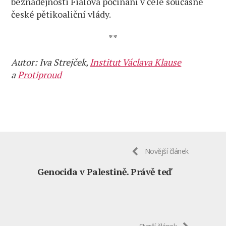
beznadějnosti Fialova počínání v čele současné
české pětikoaliční vlády.
**
Autor: Iva Strejček,
Institut Václava Klause
a
Protiproud
Novější článek
Genocida v Palestině. Právě teď