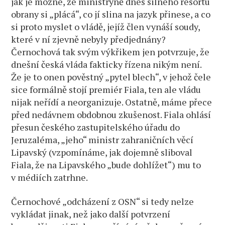
jak je možné, že ministryně dnes silného resortu
obrany si „plácá“, co jí slina na jazyk přinese, a co
si proto myslet o vládě, jejíž člen vynáší soudy,
které v ní zjevně nebyly předjednány?
Černochová tak svým výkřikem jen potvrzuje, že
dnešní česká vláda fakticky řízena nikým není.
Že je to onen pověstný „pytel blech“, v jehož čele
sice formálně stojí premiér Fiala, ten ale vládu
nijak neřídí a neorganizuje. Ostatně, máme přece
před nedávnem obdobnou zkušenost. Fiala ohlásí
přesun českého zastupitelského úřadu do
Jeruzaléma, „jeho“ ministr zahraničních věcí
Lipavský (vzpomínáme, jak dojemně sliboval
Fiala, že na Lipavského „bude dohlížet“) mu to
v médiích zatrhne.
Černochové „odcházení z OSN“ si tedy nelze
vykládat jinak, než jako další potvrzení