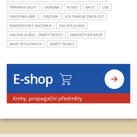
PŘÍPRAVA VÁLKY
UKRAJINA
RUSKO
NATO
USA
EVROPSKÁ UNIE
CENZURA
KOLONIÁLNÍ ZÁVISLOST
BANDEROVSKÝ NACIZMUS
FIALOVA VLÁDA
FIALOVA VLÁDA - ZEMŠTÍ ŠKŮDCI
ENERGETICKÁ KRIZE
KRIZE SPOLEČNOSTI
ZEMŠTÍ ŠKŮDCI
E-shop
Knihy, propagační předměty