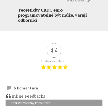
Starší článek
Teoreticky CBDC euro
programovatelné být může, varují
odborníci
4.4
Hodnocení článku
6
komentářů
Inline Feedbacks
Zobrazit všechny komentáře