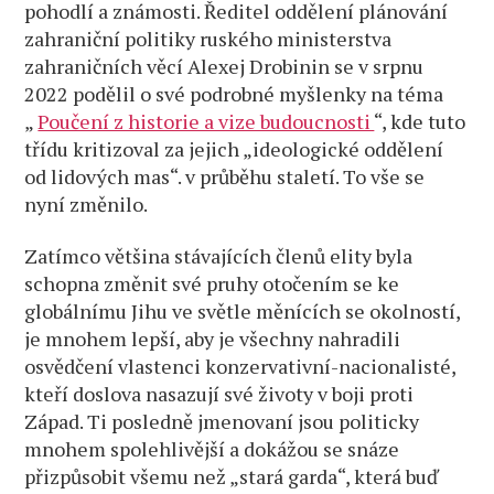
pohodlí a známosti. Ředitel oddělení plánování
zahraniční politiky ruského ministerstva
zahraničních věcí Alexej Drobinin se v srpnu
2022 podělil o své podrobné myšlenky na téma
„
Poučení z historie a vize budoucnosti
“, kde tuto
třídu kritizoval za jejich „ideologické oddělení
od lidových mas“. v průběhu staletí. To vše se
nyní změnilo.
Zatímco většina stávajících členů elity byla
schopna změnit své pruhy otočením se ke
globálnímu Jihu ve světle měnících se okolností,
je mnohem lepší, aby je všechny nahradili
osvědčení vlastenci konzervativní-nacionalisté,
kteří doslova nasazují své životy v boji proti
Západ. Ti posledně jmenovaní jsou politicky
mnohem spolehlivější a dokážou se snáze
přizpůsobit všemu než „stará garda“, která buď