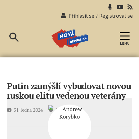
Přihlásit se
Registrovat se
/
MENU
Nová
republika
Putin zamýšlí vybudovat novou
ruskou elitu vedenou veterány
u
Datum
31. ledna 2024
2 komentáře
textu
příspěvku
s
názvem
Putin