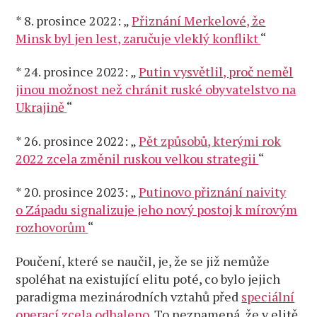
* 8. prosince 2022: „
Přiznání Merkelové, že
Minsk byl jen lest, zaručuje vleklý konflikt
“
* 24. prosince 2022: „
Putin vysvětlil, proč neměl
jinou možnost než chránit ruské obyvatelstvo na
Ukrajině
“
* 26. prosince 2022: „
Pět způsobů, kterými rok
2022 zcela změnil ruskou velkou strategii
“
* 20. prosince 2023: „
Putinovo přiznání naivity
o Západu signalizuje jeho nový postoj k mírovým
rozhovorům
“
Poučení, které se naučil, je, že se již nemůže
spoléhat na existující elitu poté, co bylo jejich
paradigma mezinárodních vztahů před
speciální
operací zcela odhaleno.
To neznamená, že v elitě