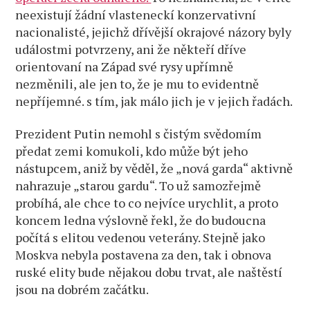
neexistují žádní vlasteneckí konzervativní
nacionalisté, jejichž dřívější okrajové názory byly
událostmi potvrzeny, ani že někteří dříve
orientovaní na Západ své rysy upřímně
nezměnili, ale jen to, že je mu to evidentně
nepříjemné. s tím, jak málo jich je v jejich řadách.
Prezident Putin nemohl s čistým svědomím
předat zemi komukoli, kdo může být jeho
nástupcem, aniž by věděl, že „nová garda“ aktivně
nahrazuje „starou gardu“. To už samozřejmě
probíhá, ale chce to co nejvíce urychlit, a proto
koncem ledna výslovně řekl, že do budoucna
počítá s elitou vedenou veterány. Stejně jako
Moskva nebyla postavena za den, tak i obnova
ruské elity bude nějakou dobu trvat, ale naštěstí
jsou na dobrém začátku.