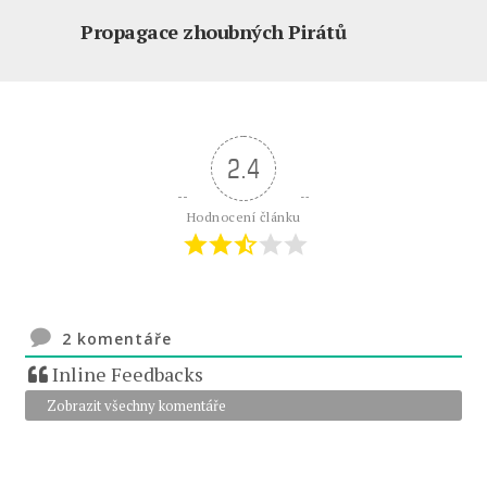
Propagace zhoubných Pirátů
2.4
Hodnocení článku
2
komentáře
Inline Feedbacks
Zobrazit všechny komentáře