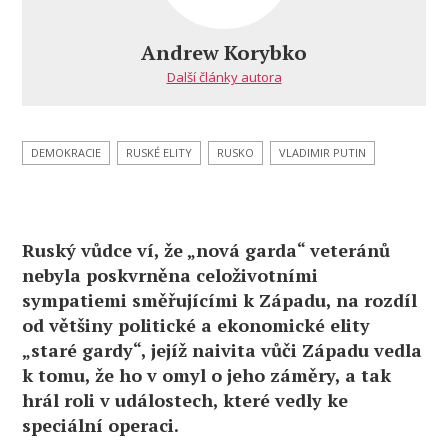
zamýšlí
vybudovat
Andrew Korybko
novou
Další články autora
ruskou
elitu
vedenou
veterány
DEMOKRACIE
RUSKÉ ELITY
RUSKO
VLADIMIR PUTIN
Ruský vůdce ví, že „nová garda“ veteránů
nebyla poskvrněna celoživotními
sympatiemi směřujícími k Západu, na rozdíl
od většiny politické a ekonomické elity
„staré gardy“, jejíž naivita vůči Západu vedla
k tomu, že ho v omyl o jeho záměry, a tak
hrál roli v událostech, které vedly ke
speciální operaci.