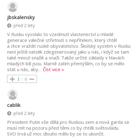
jbskalensky
před 2 lety
V Rusku vyvolalo to vzedmutí vlastenectví u mladé
generace válečné střetnutí s nepřítelem, který chtěl
a chce vraždit ruské obyvatelstvo. Školský systém v Rusku
není ještě natolik zdegenerovaný jako u nás, i když se tam
také mnozí snažili a snaží. Takže určité základy v hlavách
mladých lidí jsou. Marně zatím přemýšlím, co by se mělo
stát u nás, aby
…
Číst vice »
1
0
cablik
před 2 lety
President Putin vše dělá pro Ruskou zem a nová garda se
musí mít na pozoru před těmi co by chtěli světovládu.
SVO trvá už moc dlouho mělo by se to ukončit.