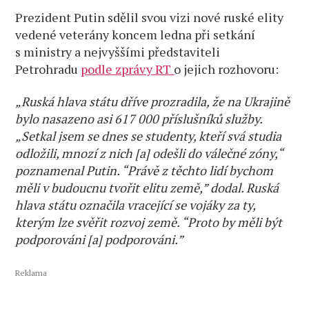
Prezident Putin sdělil svou vizi nové ruské elity
vedené veterány koncem ledna při setkání
s ministry a nejvyššími představiteli
Petrohradu
podle zprávy RT
o jejich rozhovoru:
„Ruská hlava státu dříve prozradila, že na Ukrajině
bylo nasazeno asi 617 000 příslušníků služby.
„Setkal jsem se dnes se studenty, kteří svá studia
odložili, mnozí z nich [a] odešli do válečné zóny,“
poznamenal Putin. “Právě z těchto lidí bychom
měli v budoucnu tvořit elitu země,” dodal. Ruská
hlava státu označila vracející se vojáky za ty,
kterým lze svěřit rozvoj země. “Proto by měli být
podporováni [a] podporováni.”
Reklama