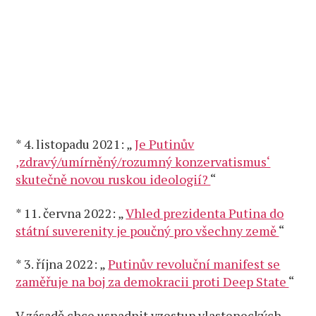
* 4. listopadu 2021: „
Je Putinův
‚zdravý/umírněný/rozumný konzervatismus‘
skutečně novou ruskou ideologií?
“
* 11. června 2022: „
Vhled prezidenta Putina do
státní suverenity je poučný pro všechny země
“
* 3. října 2022: „
Putinův revoluční manifest se
zaměřuje na boj za demokracii proti Deep State
“
V zásadě chce usnadnit vzestup vlasteneckých