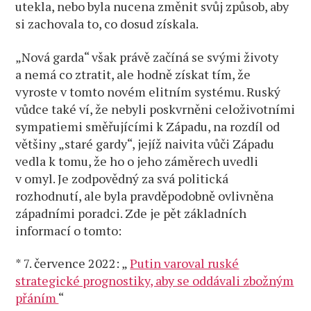
utekla, nebo byla nucena změnit svůj způsob, aby
si zachovala to, co dosud získala.
„Nová garda“ však právě začíná se svými životy
a nemá co ztratit, ale hodně získat tím, že
vyroste v tomto novém elitním systému. Ruský
vůdce také ví, že nebyli poskvrněni celoživotními
sympatiemi směřujícími k Západu, na rozdíl od
většiny „staré gardy“, jejíž naivita vůči Západu
vedla k tomu, že ho o jeho záměrech uvedli
v omyl. Je zodpovědný za svá politická
rozhodnutí, ale byla pravděpodobně ovlivněna
západními poradci. Zde je pět základních
informací o tomto:
* 7. července 2022: „
Putin varoval ruské
strategické prognostiky, aby se oddávali zbožným
přáním
“