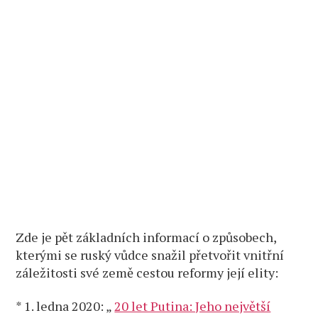
Zde je pět základních informací o způsobech,
kterými se ruský vůdce snažil přetvořit vnitřní
záležitosti své země cestou reformy její elity:
* 1. ledna 2020: „
20 let Putina: Jeho největší