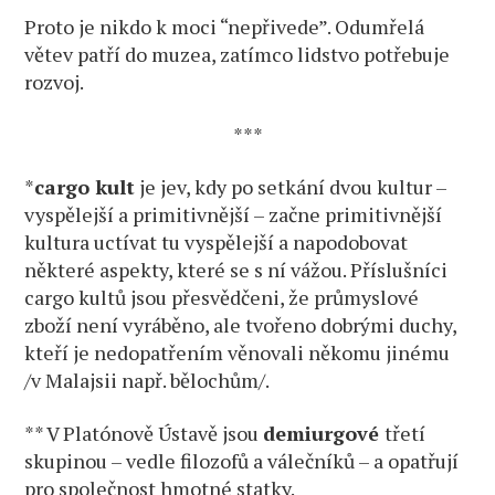
Proto je nikdo k moci “nepřivede”. Odumřelá
větev patří do muzea, zatímco lidstvo potřebuje
rozvoj.
***
*
cargo kult
je jev, kdy po setkání dvou kultur –
vyspělejší a primitivnější – začne primitivnější
kultura uctívat tu vyspělejší a napodobovat
některé aspekty, které se s ní vážou. Příslušníci
cargo kultů jsou přesvědčeni, že průmyslové
zboží není vyráběno, ale tvořeno dobrými duchy,
kteří je nedopatřením věnovali někomu jinému
/v Malajsii např. bělochům/.
** V Platónově Ústavě jsou
demiurgové
třetí
skupinou – vedle filozofů a válečníků – a opatřují
pro společnost hmotné statky.