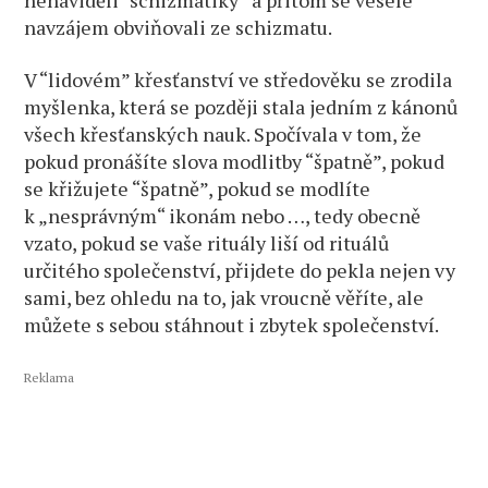
nenáviděli “schizmatiky” a přitom se vesele
navzájem obviňovali ze schizmatu.
V “lidovém” křesťanství ve středověku se zrodila
myšlenka, která se později stala jedním z kánonů
všech křesťanských nauk. Spočívala v tom, že
pokud pronášíte slova modlitby “špatně”, pokud
se křižujete “špatně”, pokud se modlíte
k „nesprávným“ ikonám nebo …, tedy obecně
vzato, pokud se vaše rituály liší od rituálů
určitého společenství, přijdete do pekla nejen vy
sami, bez ohledu na to, jak vroucně věříte, ale
můžete s sebou stáhnout i zbytek společenství.
Reklama