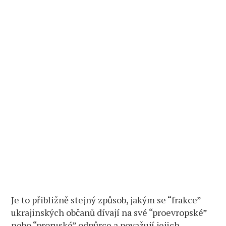
Je to přibližně stejný způsob, jakým se “frakce”
ukrajinských občanů dívají na své “proevropské”
nebo “proruské” odpůrce a považují jejich