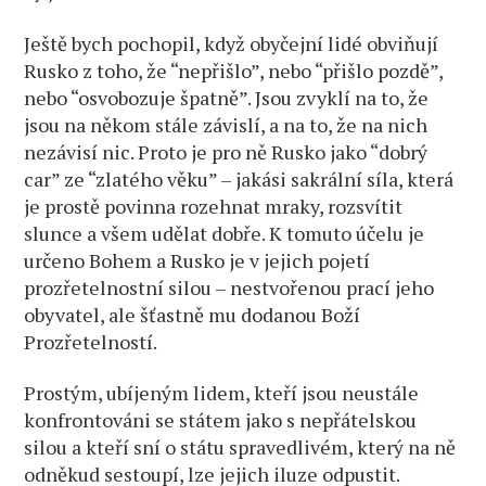
Ještě bych pochopil, když obyčejní lidé obviňují
Rusko z toho, že “nepřišlo”, nebo “přišlo pozdě”,
nebo “osvobozuje špatně”. Jsou zvyklí na to, že
jsou na někom stále závislí, a na to, že na nich
nezávisí nic. Proto je pro ně Rusko jako “dobrý
car” ze “zlatého věku” – jakási sakrální síla, která
je prostě povinna rozehnat mraky, rozsvítit
slunce a všem udělat dobře. K tomuto účelu je
určeno Bohem a Rusko je v jejich pojetí
prozřetelnostní silou – nestvořenou prací jeho
obyvatel, ale šťastně mu dodanou Boží
Prozřetelností.
Prostým, ubíjeným lidem, kteří jsou neustále
konfrontováni se státem jako s nepřátelskou
silou a kteří sní o státu spravedlivém, který na ně
odněkud sestoupí, lze jejich iluze odpustit.