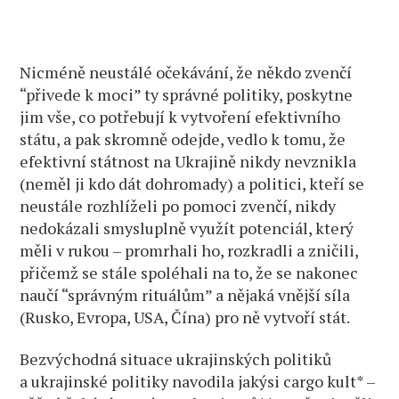
Nicméně neustálé očekávání, že někdo zvenčí
“přivede k moci” ty správné politiky, poskytne
jim vše, co potřebují k vytvoření efektivního
státu, a pak skromně odejde, vedlo k tomu, že
efektivní státnost na Ukrajině nikdy nevznikla
(neměl ji kdo dát dohromady) a politici, kteří se
neustále rozhlíželi po pomoci zvenčí, nikdy
nedokázali smysluplně využít potenciál, který
měli v rukou – promrhali ho, rozkradli a zničili,
přičemž se stále spoléhali na to, že se nakonec
naučí “správným rituálům” a nějaká vnější síla
(Rusko, Evropa, USA, Čína) pro ně vytvoří stát.
Bezvýchodná situace ukrajinských politiků
a ukrajinské politiky navodila jakýsi cargo kult* –