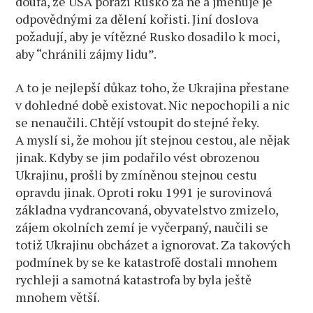
doufá, že USA porazí Rusko za ně a jmenuje je
odpovědnými za dělení kořisti. Jiní doslova
požadují, aby je vítězné Rusko dosadilo k moci,
aby “chránili zájmy lidu”.
A to je nejlepší důkaz toho, že Ukrajina přestane
v dohledné době existovat. Nic nepochopili a nic
se nenaučili. Chtějí vstoupit do stejné řeky.
A myslí si, že mohou jít stejnou cestou, ale nějak
jinak. Kdyby se jim podařilo vést obrozenou
Ukrajinu, prošli by zmíněnou stejnou cestu
opravdu jinak. Oproti roku 1991 je surovinová
základna vydrancovaná, obyvatelstvo zmizelo,
zájem okolních zemí je vyčerpaný, naučili se
totiž Ukrajinu obcházet a ignorovat. Za takových
podmínek by se ke katastrofě dostali mnohem
rychleji a samotná katastrofa by byla ještě
mnohem větší.