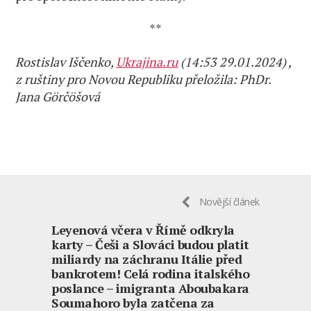
**
Rostislav Iščenko,
Ukrajina.ru
(14:53 29.01.2024) ,
z ruštiny pro Novou Republiku přeložila: PhDr.
Jana Görčöšová
Novější článek
Leyenová včera v Římě odkryla
karty – Češi a Slováci budou platit
miliardy na záchranu Itálie před
bankrotem! Celá rodina italského
poslance – imigranta Aboubakara
Soumahoro byla zatčena za