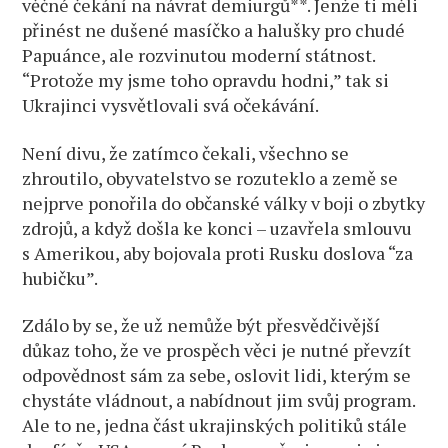
věčné čekání na návrat demiurgů**. Jenže ti měli
přinést ne dušené masíčko a halušky pro chudé
Papuánce, ale rozvinutou moderní státnost.
“Protože my jsme toho opravdu hodni,” tak si
Ukrajinci vysvětlovali svá očekávání.
Není divu, že zatímco čekali, všechno se
zhroutilo, obyvatelstvo se rozuteklo a země se
nejprve ponořila do občanské války v boji o zbytky
zdrojů, a když došla ke konci – uzavřela smlouvu
s Amerikou, aby bojovala proti Rusku doslova “za
hubičku”.
Zdálo by se, že už nemůže být přesvědčivější
důkaz toho, že ve prospěch věci je nutné převzít
odpovědnost sám za sebe, oslovit lidi, kterým se
chystáte vládnout, a nabídnout jim svůj program.
Ale to ne, jedna část ukrajinských politiků stále