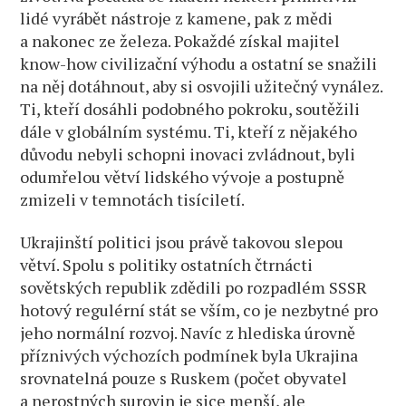
lidé vyrábět nástroje z kamene, pak z mědi
a nakonec ze železa. Pokaždé získal majitel
know-how civilizační výhodu a ostatní se snažili
na něj dotáhnout, aby si osvojili užitečný vynález.
Ti, kteří dosáhli podobného pokroku, soutěžili
dále v globálním systému. Ti, kteří z nějakého
důvodu nebyli schopni inovaci zvládnout, byli
odumřelou větví lidského vývoje a postupně
zmizeli v temnotách tisíciletí.
Ukrajinští politici jsou právě takovou slepou
větví. Spolu s politiky ostatních čtrnácti
sovětských republik zdědili po rozpadlém SSSR
hotový regulérní stát se vším, co je nezbytné pro
jeho normální rozvoj. Navíc z hlediska úrovně
příznivých výchozích podmínek byla Ukrajina
srovnatelná pouze s Ruskem (počet obyvatel
a nerostných surovin je sice menší, ale