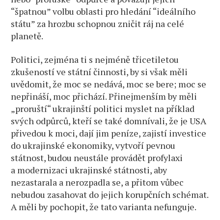
“špatnou” volbu oblasti pro hledání “ideálního
státu” za hrozbu schopnou zničit ráj na celé
planetě.
Politici, zejména ti s nejméně třicetiletou
zkušeností ve státní činnosti, by si však měli
uvědomit, že moc se nedává, moc se bere; moc se
nepřináší, moc přichází. Přinejmenším by měli
„proruští“ ukrajinští politici myslet na příklad
svých odpůrců, kteří se také domnívali, že je USA
přivedou k moci, dají jim peníze, zajistí investice
do ukrajinské ekonomiky, vytvoří pevnou
státnost, budou neustále provádět profylaxi
a modernizaci ukrajinské státnosti, aby
nezastarala a nerozpadla se, a přitom vůbec
nebudou zasahovat do jejich korupčních schémat.
A měli by pochopit, že tato varianta nefunguje.