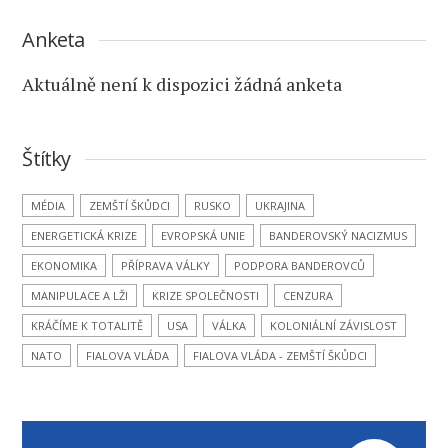
Anketa
Aktuálně není k dispozici žádná anketa
Štítky
MÉDIA
ZEMŠTÍ ŠKŮDCI
RUSKO
UKRAJINA
ENERGETICKÁ KRIZE
EVROPSKÁ UNIE
BANDEROVSKÝ NACIZMUS
EKONOMIKA
PŘÍPRAVA VÁLKY
PODPORA BANDEROVCŮ
MANIPULACE A LŽI
KRIZE SPOLEČNOSTI
CENZURA
KRÁČÍME K TOTALITĚ
USA
VÁLKA
KOLONIÁLNÍ ZÁVISLOST
NATO
FIALOVA VLÁDA
FIALOVA VLÁDA - ZEMŠTÍ ŠKŮDCI