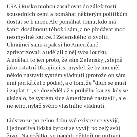
USA i Rusko mohou zasahovat do záležitostí
sousedních zemí a pomáhat některým politikům
dostat se k moci. Ale pomáhat tomu, kdo má
šanci dosáhnout téhož i sám, a ne předávat moc
nesmyslné loutce. I Zelenského si zvolili
Ukrajinci sami a pak si ho Američané
zprivatizovali a udělali z něj svou loutku.
A udělali to jen proto, že sám Zelenskyj, stejně
jako ostatní Ukrajinci, si myslel, že by mu měl
někdo nastavit systém vládnutí (protože on sám
umí jen křičet z pódia), a o tom, že “dluh se musí
i zaplatit”, se dozvěděl až v průběhu kauzy, kdy se
ukázalo, že systém sice Američané nastavili, ale
ne jeho, nýbrž svého vlastního vládnutí.
Lidstvo se po celou dobu své existence vyvíjí,
i jednotlivá lidská bytost se vyvíjí po celý svůj
život. Na počátku se naučili někteří primitivní