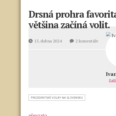
Drsná prohra favorit
většina začíná volit.
u
Datum
13. dubna 2024
2 komentáře
textu
příspěvku
s
názvem
Drsná
prohra
Iva
favorita
Dalš
na
Slovensku
Mlčící
PREZIDENTSKÉ VOLBY NA SLOVENSKU
většina
začíná
převzato
volit.