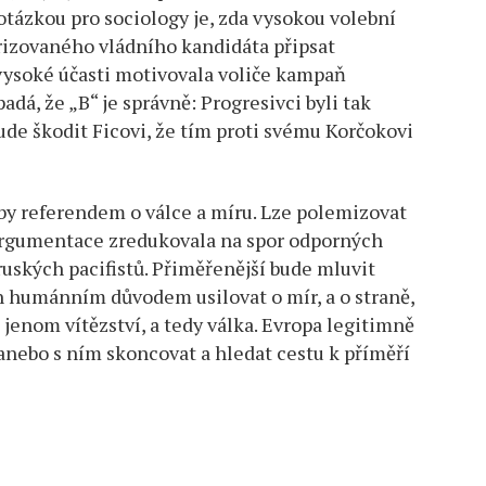
otázkou pro sociology je, zda vysokou volební
orizovaného vládního kandidáta připsat
 vysoké účasti motivovala voliče kampaň
dá, že „B“ je správně: Progresivci byli tak
ude škodit Ficovi, že tím proti svému Korčokovi
by referendem o válce a míru. Lze polemizovat
argumentace zredukovala na spor odporných
uských pacifistů. Přiměřenější bude mluvit
ch humánním důvodem usilovat o mír, a o straně,
jenom vítězství, a tedy válka. Evropa legitimně
 anebo s ním skoncovat a hledat cestu k příměří