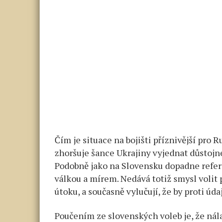
Čím je situace na bojišti příznivější pro R
zhoršuje šance Ukrajiny vyjednat důstojn
Podobně jako na Slovensku dopadne refe
válkou a mírem. Nedává totiž smysl volit p
útoku, a současně vylučují, že by proti ú
Poučením ze slovenských voleb je, že nála