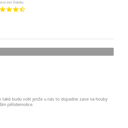
nocení článku
o také budu volit jenže u nás to dopadne zase na houby
rším pětidemolice.