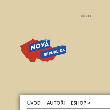
Reklama
Nová
republika
ÚVOD
AUTOŘI
ESHOP