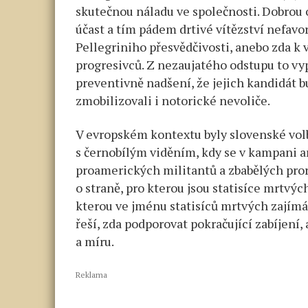
skutečnou náladu ve společnosti. Dobrou 
účast a tím pádem drtivé vítězství nefav
Pellegriniho přesvědčivosti, anebo zda k
progresivců. Z nezaujatého odstupu to vypa
preventivně nadšení, že jejich kandidát b
zmobilizovali i notorické nevoliče.
V evropském kontextu byly slovenské vol
s černobílým viděním, kdy se v kampani 
proamerických militantů a zbabělých pror
o straně, pro kterou jsou statisíce mrtvý
kterou ve jménu statisíců mrtvých zajímá 
řeší, zda podporovat pokračující zabíjení,
a míru.
Reklama