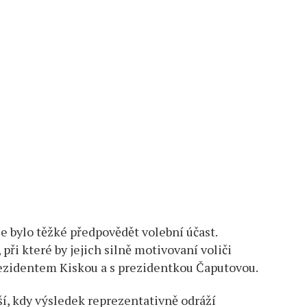
e bylo těžké předpovědět volební účast.
 při které by jejich silně motivovaní voliči
prezidentem Kiskou a s prezidentkou Čaputovou.
šší, kdy výsledek reprezentativně odráží