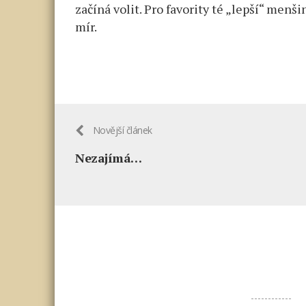
začíná volit. Pro favority té „lepší“ menši
mír.
Novější článek
Nezajímá…