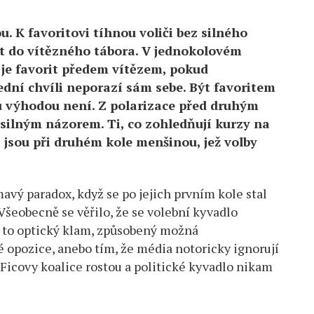
. K favoritovi tíhnou voliči bez silného
řit do vítězného tábora. V jednokolovém
 je favorit předem vítězem, pokud
ní chvíli neporazí sám sebe. Být favoritem
u výhodou není. Z polarizace před druhým
 silným názorem. Ti, co zohledňují kurzy na
 jsou při druhém kole menšinou, jež volby
avý paradox, když se po jejich prvním kole stal
Všeobecně se věřilo, že se volební kyvadlo
yl to optický klam, způsobený možná
 opozice, anebo tím, že média notoricky ignorují
 Ficovy koalice rostou a politické kyvadlo nikam