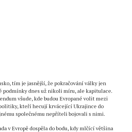
usko, tím je jasnější, že pokračování války jen
é podmínky dnes už nikoli míru, ale kapitulace.
rendum všude, kde budou Evropané volit mezi
olitiky, kteří hecují krvácející Ukrajince do
dajnému společnému nepříteli bojovali s nimi.
da v Evropě dospěla do bodu, kdy mlčící většina