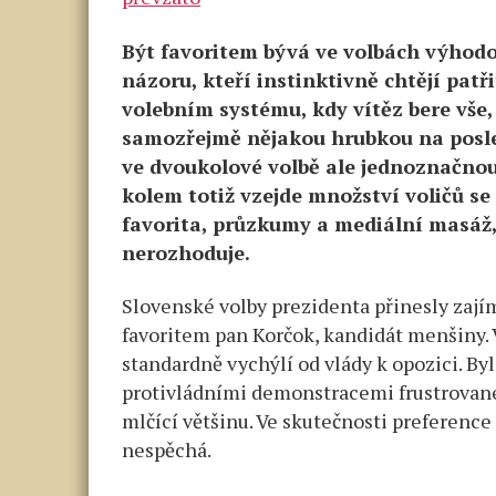
Být favoritem bývá ve volbách výhodou
názoru, kteří instinktivně chtějí pat
volebním systému, kdy vítěz bere vše,
samozřejmě nějakou hrubkou na posled
ve dvoukolové volbě ale jednoznačno
kolem totiž vzejde množství voličů se
favorita, průzkumy a mediální masáž,
nerozhoduje.
Slovenské volby prezidenta přinesly zajím
favoritem pan Korčok, kandidát menšiny. 
standardně vychýlí od vlády k opozici. B
protivládními demonstracemi frustrované
mlčící většinu. Ve skutečnosti preference
nespěchá.