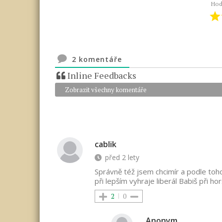
Hod
2
komentáře
Inline Feedbacks
Zobrazit všechny komentáře
cablik
před 2 lety
Správně též jsem chcimír a podle toh
při lepším vyhraje liberál Babiš při ho
2
0
Anonym