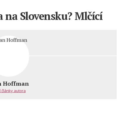
a na Slovensku? Mlčící
n Hoffman
í články autora
?