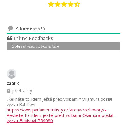
9
komentářů
Inline Feedbacks
Zobrazit všechny komentáře
cablik
před 2 lety
„Řekněte to lidem ještě před volbami.“ Okamura poslal
výzvu Babišovi
https://www.parlamentnilisty.cz/arena/rozhovory/-
Reknete-to-lidem-jeste-pred-volbami-Okamura-poslal-
vyzvu-Babisovi-754080