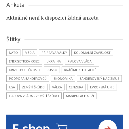
Anketa
Aktuálně není k dispozici žádná anketa
Štítky
NATO
MÉDIA
PŘÍPRAVA VÁLKY
KOLONIÁLNÍ ZÁVISLOST
ENERGETICKÁ KRIZE
UKRAJINA
FIALOVA VLÁDA
KRIZE SPOLEČNOSTI
RUSKO
KRÁČÍME K TOTALITĚ
PODPORA BANDEROVCŮ
EKONOMIKA
BANDEROVSKÝ NACIZMUS
USA
ZEMŠTÍ ŠKŮDCI
VÁLKA
CENZURA
EVROPSKÁ UNIE
FIALOVA VLÁDA - ZEMŠTÍ ŠKŮDCI
MANIPULACE A LŽI
E-shop