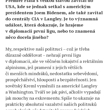
Premiér Fiala s velkou slávou zavítal do
USA, kde se jednak setkal s americkým
prezidentem Joem Bidenem, ale také zavítal
do centrály CIA v Langley. Je to významná
událost, která dokazuje, že hrajeme
v diplomacii první ligu, nebo to znamená
něco docela jiného?
My, respektive naši politruci – což je třeba
důrazně oddělovat – nehrají první ligu
v diplomacii, ale ve věčném lokajství a rektálním
alpinismu, jež pramení z jejich větších
či menších mindráků, nedostatku sebevědomí,
prospěchářství, hlouposti a bezpáteřnosti. Jen
sovětský Kreml vyměnili za americké Langley
a Washington. Tváří se jak pávi, ačkoliv vypadají
jak mouchy na exkrementu. Spíše to ukazuje na
prakticky absolutní vazalství našich politruků