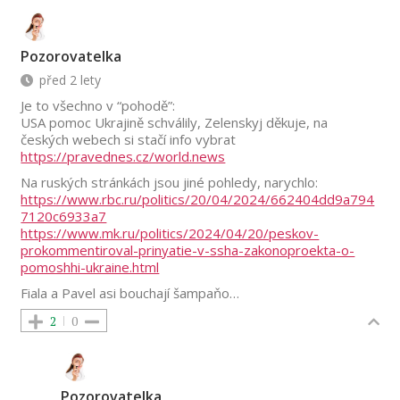
Pozorovatelka
před 2 lety
Je to všechno v “pohodě”:
USA pomoc Ukrajině schválily, Zelenskyj děkuje, na
českých webech si stačí info vybrat
https://pravednes.cz/world.news
Na ruských stránkách jsou jiné pohledy, narychlo:
https://www.rbc.ru/politics/20/04/2024/662404dd9a794
7120c6933a7
https://www.mk.ru/politics/2024/04/20/peskov-
prokommentiroval-prinyatie-v-ssha-zakonoproekta-o-
pomoshhi-ukraine.html
Fiala a Pavel asi bouchají šampaňo…
2
0
Pozorovatelka