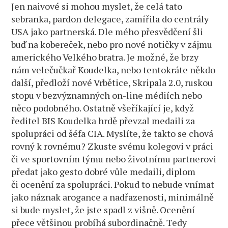
Jen naivové si mohou myslet, že celá tato
sebranka, pardon delegace, zamířila do centrály
USA jako partnerská. Dle mého přesvědčení šli
buď na kobereček, nebo pro nové notičky v zájmu
amerického Velkého bratra. Je možné, že brzy
nám velečučkař Koudelka, nebo tentokráte někdo
další, předloží nové Vrbětice, Skripala 2.0, ruskou
stopu v bezvýznamných on-line médiích nebo
něco podobného. Ostatně všeříkající je, když
ředitel BIS Koudelka hrdě převzal medaili za
spolupráci od šéfa CIA. Myslíte, že takto se chová
rovný k rovnému? Zkuste svému kolegovi v práci
či ve sportovním týmu nebo životnímu partnerovi
předat jako gesto dobré vůle medaili, diplom
či ocenění za spolupráci. Pokud to nebude vnímat
jako náznak arogance a nadřazenosti, minimálně
si bude myslet, že jste spadl z višně. Ocenění
přece většinou probíhá subordinačně. Tedy