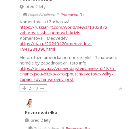
před 2 lety
Odpověď uživateli
Pozorovatelka
Komentovala i Zacharová
https://russian.rt.com/world/news/1302872-
zaharova-ssha-pomosch-krizis
Komentoval i Medveděv
https://ria.ru/20240420/medvedev-
1941281396.html
Ale protože americká pomoc se týká i Tchajwanu,
neměla by zapadnout ani tato info
https://tn.nova.cz/zpravodajstvi/clanek/551875-
cinane-jsou-blizko-k-rozpoutani-svetove-valky-
zapad-zdviha-varovny-prst
2
0
Pozorovatelka
před 2 lety
Odpověď uživateli
Pozorovatelka