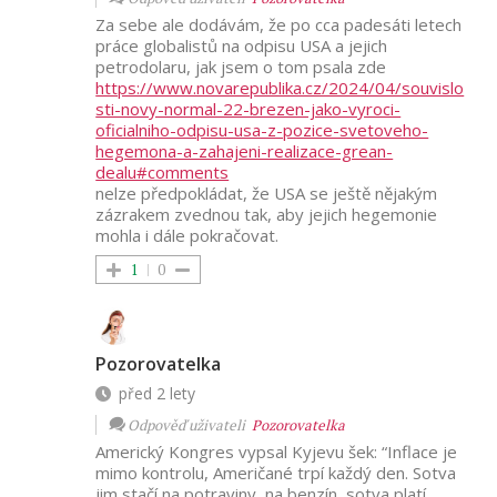
Za sebe ale dodávám, že po cca padesáti letech
práce globalistů na odpisu USA a jejich
petrodolaru, jak jsem o tom psala zde
https://www.novarepublika.cz/2024/04/souvislo
sti-novy-normal-22-brezen-jako-vyroci-
oficialniho-odpisu-usa-z-pozice-svetoveho-
hegemona-a-zahajeni-realizace-grean-
dealu#comments
nelze předpokládat, že USA se ještě nějakým
zázrakem zvednou tak, aby jejich hegemonie
mohla i dále pokračovat.
1
0
Pozorovatelka
před 2 lety
Odpověď uživateli
Pozorovatelka
Americký Kongres vypsal Kyjevu šek: “Inflace je
mimo kontrolu, Američané trpí každý den. Sotva
jim stačí na potraviny, na benzín, sotva platí