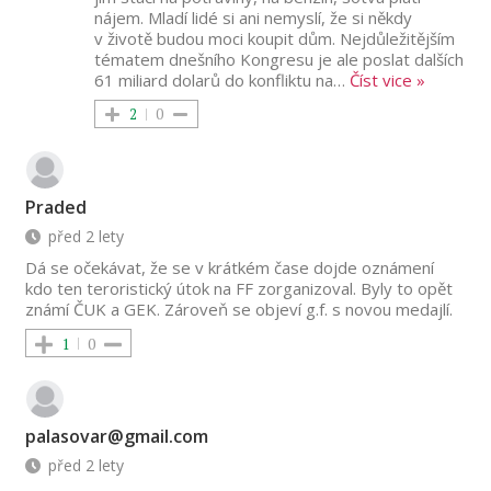
nájem. Mladí lidé si ani nemyslí, že si někdy
v životě budou moci koupit dům. Nejdůležitějším
tématem dnešního Kongresu je ale poslat dalších
61 miliard dolarů do konfliktu na
…
Číst vice »
2
0
Praded
před 2 lety
Dá se očekávat, že se v krátkém čase dojde oznámení
kdo ten teroristický útok na FF zorganizoval. Byly to opět
známí ČUK a GEK. Zároveň se objeví g.f. s novou medajlí.
1
0
palasovar@gmail.com
před 2 lety