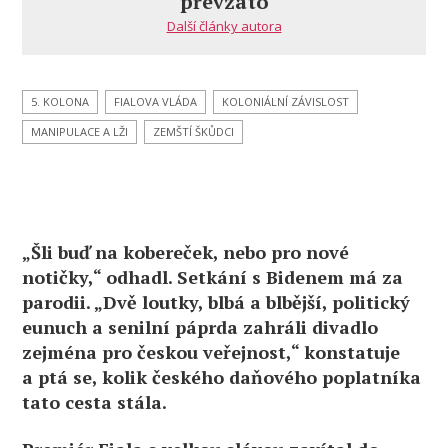
převzato
Další články autora
5. KOLONA
FIALOVA VLÁDA
KOLONIÁLNÍ ZÁVISLOST
MANIPULACE A LŽI
ZEMŠTÍ ŠKŮDCI
„Šli buď na kobereček, nebo pro nové
notičky,“ odhadl. Setkání s Bidenem má za
parodii. „Dvě loutky, blbá a blbější, politický
eunuch a senilní páprda zahráli divadlo
zejména pro českou veřejnost,“ konstatuje
a ptá se, kolik českého daňového poplatníka
tato cesta stála.