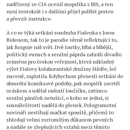
nadřízený ze CIA ocenil mopslíka z BIS, a ten
nyní tentokrát i s dalšími přijel políbit prsten
a převzít instrukce.
A co se týká setkání soudruha Fialenka s Joem
Bidenem, tak to je parodie věrně reflektující to,
jak funguje náš svět. Dvě loutky, blbá a blbější,
politický eunuch a senilní páprda zahráli divadlo
zejména pro českou veřejnost, která nákladný
výlet Fialovy kolaborantské družiny štědře, leč
nuceně, zaplatila. Kdybychom přenesli setkání do
absurdní komiksové podoby, pak mopslík zavrtěl
ocáskem a udělal radostí loužičku, zatímco
senilní páníček netušící, o koho se jedná, si
sounáležitostí nadělá do plenek. Pologramotní
novináři nestíhají mačkat spouště, přičemž to
shledají velmi roztomilým důkazem pevných
a nadále se zlepšujících vztahů mezi těmito