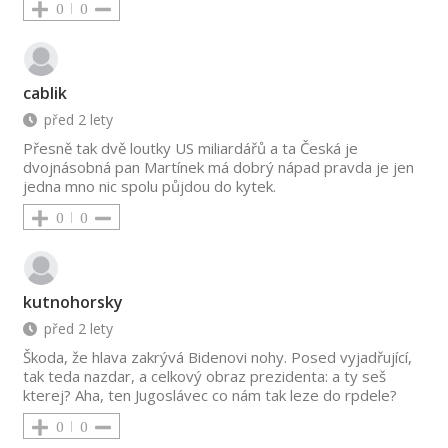
0
0
cablik
před 2 lety
Přesně tak dvě loutky US miliardářů a ta Česká je
dvojnásobná pan Martínek má dobrý nápad pravda je jen
jedna mno nic spolu půjdou do kytek.
0
0
kutnohorsky
před 2 lety
Škoda, že hlava zakrývá Bidenovi nohy. Posed vyjadřující,
tak teda nazdar, a celkový obraz prezidenta: a ty seš
kterej? Aha, ten Jugoslávec co nám tak leze do rpdele?
0
0