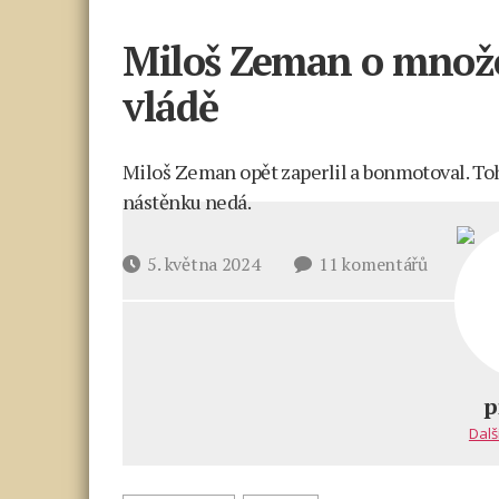
Miloš Zeman o množen
vládě
Miloš Zeman opět zaperlil a bonmotoval. Tohl
nástěnku nedá.
u
Datum
5. května 2024
11 komentářů
textu
příspěvku
s
názvem
Miloš
Zeman
p
o množe
Dalš
politolo
a Fialově