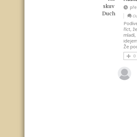
pře
Od
Podíve
říct, 
mladí,
idejem
Že pod
0