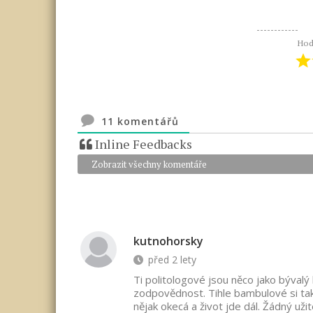
Hod
11
komentářů
Inline Feedbacks
Zobrazit všechny komentáře
kutnohorsky
před 2 lety
Ti politologové jsou něco jako bývalý
zodpovědnost. Tihle bambulové si tak
nějak okecá a život jde dál. Žádný u