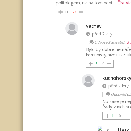
politologem, nic na tom není.
…
Číst vi
0
-2
vachav
před 2 lety
Odpověď uživateli
k
Bylo by dobré neuráž
komunisty,nikoli tzv. u
2
0
kutnohorsk
před 2 lety
Odpověď už
No zase je ne
Řady z nich si
1
0
Hask