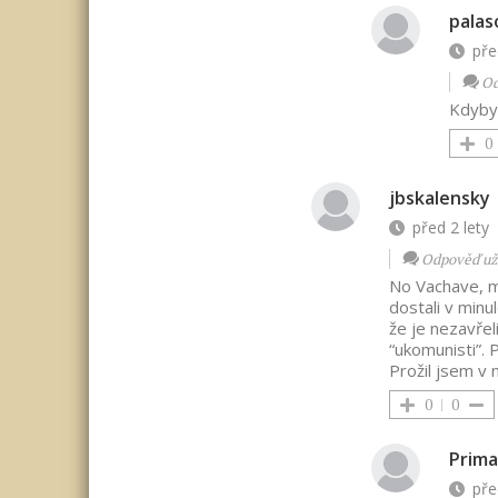
palas
pře
Od
Kdyby 
0
jbskalensky
před 2 lety
Odpověď už
No Vachave, m
dostali v minu
že je nezavřeli
“ukomunisti”. 
Prožil jsem v 
0
0
Prima
pře