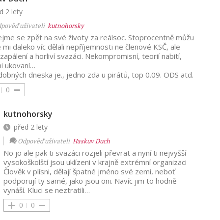
d 2 lety
pověď uživateli
kutnohorsky
jme se zpět na své životy za reálsoc. Stoprocentně můžu
že mi daleko víc dělali nepříjemnosti ne členové KSČ, ale
 zapálení a horliví svazáci. Nekompromisní, teorií nabití,
i ukovaní…
obných dneska je., jedno zda u pirátů, top 0.09. ODS atd.
0
kutnohorsky
před 2 lety
Odpověď uživateli
Haskuv Duch
No jo ale pak ti svazáci rozjeli převrat a nyní ti nejvyšší
vysokoškolští jsou uklízeni v krajně extrémní organizaci
Člověk v plísni, dělají špatné jméno své zemi, neboť
podporují ty samé, jako jsou oni. Navíc jim to hodně
vynáší. Kluci se neztratili…
0
0