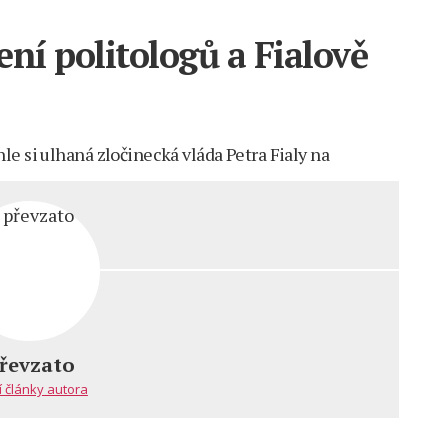
í politologů a Fialově
e si ulhaná zločinecká vláda Petra Fialy na
řevzato
ní
í články autora
gů