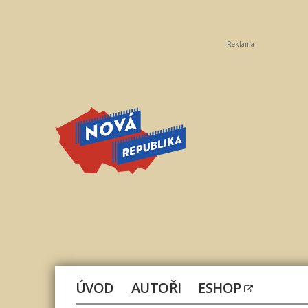
Reklama
Nová
republika
ÚVOD
AUTOŘI
ESHOP