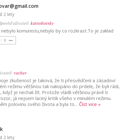
ovar@gmail.com
d 2 lety
pověď uživateli
kutnohorsky
nebylo komunistu,nebylo by co rozkrast.To je zaklad
0
ivateli
vachav
oje zkušenost je taková, že ti přesvědčení a zásadoví
lém režimu většinou tak nakopáno do prdele, že byli rádi,
, když je nechali žít. Protože vládli většinou právě ti
Pozor, já nejsem laciný kritik všeho v minulém režimu.
něm polovinu svého života a byla to
…
Číst vice »
k
d 2 lety