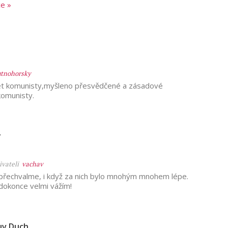
ce »
utnohorsky
et komunisty,myšleno přesvědčené a zásadové
komunisty.
y
ivateli
vachav
přechvalme, i když za nich bylo mnohým mnohem lépe.
 dokonce velmi vážím!
uv Duch