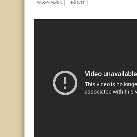
vládě
FIALOVA VLÁDA
NÁŠ SVĚT