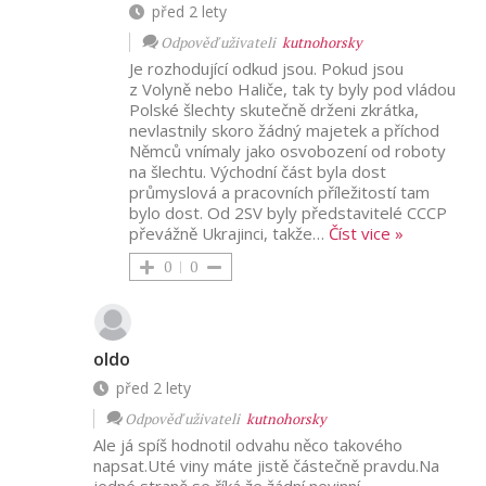
před 2 lety
Odpověď uživateli
kutnohorsky
Je rozhodující odkud jsou. Pokud jsou
z Volyně nebo Haliče, tak ty byly pod vládou
Polské šlechty skutečně drženi zkrátka,
nevlastnily skoro žádný majetek a příchod
Němců vnímaly jako osvobození od roboty
na šlechtu. Východní část byla dost
průmyslová a pracovních příležitostí tam
bylo dost. Od 2SV byly představitelé CCCP
převážně Ukrajinci, takže
…
Číst vice »
0
0
oldo
před 2 lety
Odpověď uživateli
kutnohorsky
Ale já spíš hodnotil odvahu něco takového
napsat.Uté viny máte jistě částečně pravdu.Na