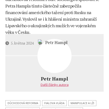
Petra Hampla tímto částečně zabezpečila
financování amerického tažení proti Rusku na
Ukrajině. Vyslovil se i k hlášení ministra zahraničí
Lipavského o ukrajinských mužích ve vojenském
věku v Česku.
u
Datum
5. května 2024
12 komentářů
textu
příspěvku
s
názvem
Vláda
ukradla
důchodcům
Petr Hampl
peníze
Další články autora
a vydala
je
na
americkou
DŮCHODOVÁ REFORMA
FIALOVA VLÁDA
MANIPULACE A LŽI
válku