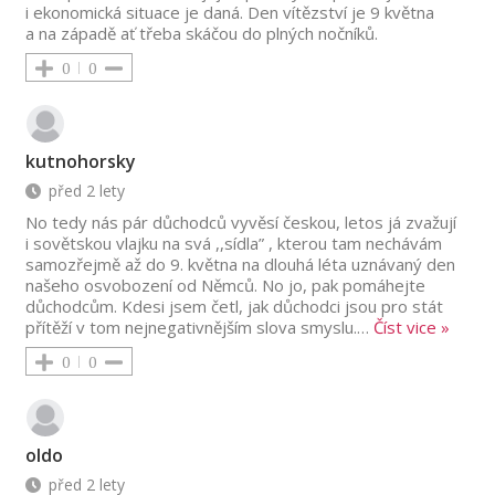
i ekonomická situace je daná. Den vítězství je 9 května
a na západě ať třeba skáčou do plných nočníků.
0
0
kutnohorsky
před 2 lety
No tedy nás pár důchodců vyvěsí českou, letos já zvažují
i sovětskou vlajku na svá ,,sídla” , kterou tam nechávám
samozřejmě až do 9. května na dlouhá léta uznávaný den
našeho osvobození od Němců. No jo, pak pomáhejte
důchodcům. Kdesi jsem četl, jak důchodci jsou pro stát
přítěží v tom nejnegativnějším slova smyslu.
…
Číst vice »
0
0
oldo
před 2 lety