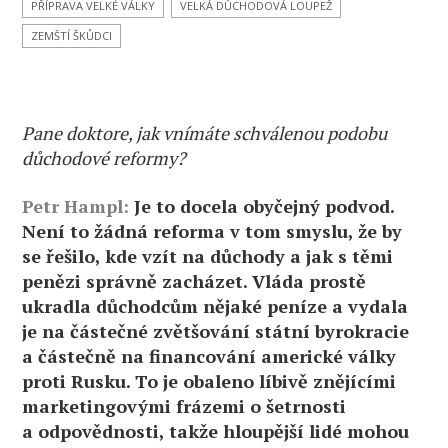
PŘÍPRAVA VELKÉ VÁLKY
VELKÁ DŮCHODOVÁ LOUPEŽ
proti
Rusku,
ZEMŠTÍ ŠKŮDCI
vyčítá
Hampl
kabinetu
Pane doktore, jak vnímáte schválenou podobu
důchodové reformy?
Petr Hampl:
Je to docela obyčejný podvod.
Není to žádná reforma v tom smyslu, že by
se řešilo, kde vzít na důchody a jak s těmi
penězi správně zacházet. Vláda prostě
ukradla důchodcům nějaké peníze a vydala
je na částečné zvětšování státní byrokracie
a částečně na financování americké války
proti Rusku. To je obaleno líbivě znějícími
marketingovými frázemi o šetrnosti
a odpovědnosti, takže hloupější lidé mohou