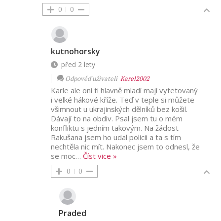
0
0
kutnohorsky
před 2 lety
Odpověď uživateli
Karel2002
Karle ale oni ti hlavně mladí mají vytetovaný
i velké hákové kříže. Teď v teple si můžete
všimnout u ukrajinských dělníků bez košil.
Dávají to na obdiv. Psal jsem tu o mém
konfliktu s jedním takovým. Na žádost
Rakušana jsem ho udal policii a ta s tím
nechtěla nic mít. Nakonec jsem to odnesl, že
se moc
…
Číst vice »
0
0
Praded