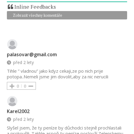
Inline Feedbacks
Zobrazit všechny komentáře
palasovar@gmail.com
před 2 lety
Tihle ” vladnou” jako kdyz cekaji,ze po nich prije
potopa..Nemeli jsme jim dovolit,aby za nic nerucili
0
0
Karel2002
před 2 lety
Slyšel jsem, že ty peníze by důchodci stejně prochlastali
a prokouřili. Takhle aspoň ty peníze poslouží Zelenskemu,