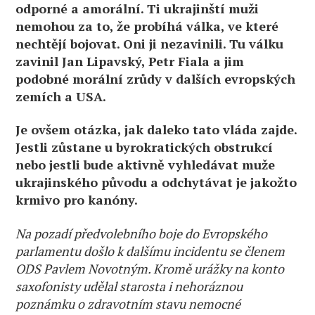
odporné a amorální. Ti ukrajinští muži
nemohou za to, že probíhá válka, ve které
nechtějí bojovat. Oni ji nezavinili. Tu válku
zavinil Jan Lipavský, Petr Fiala a jim
podobné morální zrůdy v dalších evropských
zemích a USA.
Je ovšem otázka, jak daleko tato vláda zajde.
Jestli zůstane u byrokratických obstrukcí
nebo jestli bude aktivně vyhledávat muže
ukrajinského původu a odchytávat je jakožto
krmivo pro kanóny.
Na pozadí předvolebního boje do Evropského
parlamentu došlo k dalšímu incidentu se členem
ODS Pavlem Novotným. Kromě urážky na konto
saxofonisty udělal starosta i nehoráznou
poznámku o zdravotním stavu nemocné