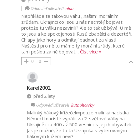
Odpověď uživateli
oldo
Nepřikládejte takovou váhu ,,našim” morálním
zrůdam. Ukrajinci co jsou u nás nechtějí bojovat
protože tu válku nezavinili? Ale to tak už bývá. U mě
to jsou a ke spokojenosti Rusů zbabělci a dezertéři.
Chlapy jako hory a odmítají padnout za vlast!
Naštěstí pro ně tu máme ty morální zrůdy, které
tam pošlou za ně bojovat
…
Číst vice »
0
0
Karel2002
před 2 lety
Odpověď uživateli
kutnohorsky
Malinký hákový křížeček=pouze malinká nacistka.
Němečtí nacisté vypálili za 2. světové války na
Ukrajině cca 400 až 500 vesnic i s jejich obyvateli.
Jak je možné, že to ta Ukrajinka s vytetovaným
hákovým křížem neví?