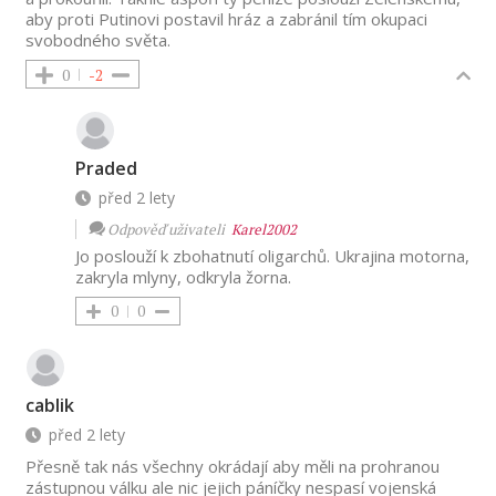
aby proti Putinovi postavil hráz a zabránil tím okupaci
svobodného světa.
0
-2
Praded
před 2 lety
Odpověď uživateli
Karel2002
Jo poslouží k zbohatnutí oligarchů. Ukrajina motorna,
zakryla mlyny, odkryla žorna.
0
0
cablik
před 2 lety
Přesně tak nás všechny okrádají aby měli na prohranou
zástupnou válku ale nic jejich páníčky nespasí vojenská