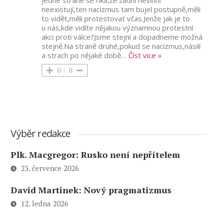
jedné straně se říká,že žádní nevinní
neexistují,ten nacizmus tam bujel postupně,měli
to vidět,měli protestovat včas.Jenže jak je to
u nás,kde vidíte nějakou významnou protestní
akci proti válce?Jsme stejní a dopadneme možná
stejně.Na straně druhé,pokud se nacizmus,násilí
a strach po nějaké době
…
Číst vice »
0
0
Výběr redakce
Plk. Macgregor: Rusko není nepřítelem
23. července 2026
David Martinek: Nový pragmatizmus
12. ledna 2026