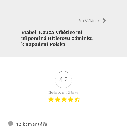
Starší článek
Vrabel: Kauza Vrbětice mi
připomíná Hitlerovu záminku
k napadení Polska
4.2
Hodnocení článku
12
komentářů