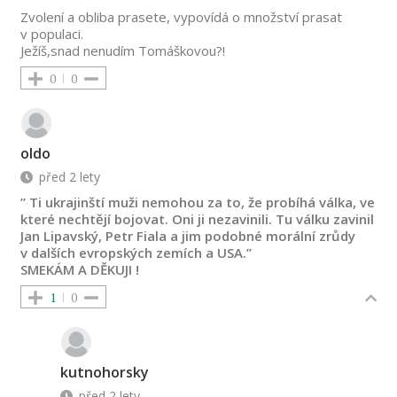
Zvolení a obliba prasete, vypovídá o množství prasat
v populaci.
Ježíš,snad nenudím Tomáškovou?!
0
0
oldo
před 2 lety
” Ti ukrajinští muži nemohou za to, že probíhá válka, ve
které nechtějí bojovat. Oni ji nezavinili. Tu válku zavinil
Jan Lipavský, Petr Fiala a jim podobné morální zrůdy
v dalších evropských zemích a USA.”
SMEKÁM A DĚKUJI !
1
0
kutnohorsky
před 2 lety