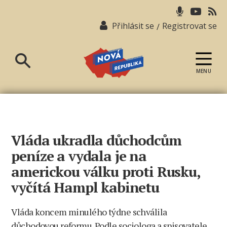
Přihlásit se
Registrovat se
/
MENU
Nová
republika
Vláda ukradla důchodcům
peníze a vydala je na
americkou válku proti Rusku,
vyčítá Hampl kabinetu
Vláda koncem minulého týdne schválila
důchodovou reformu. Podle sociologa a spisovatele