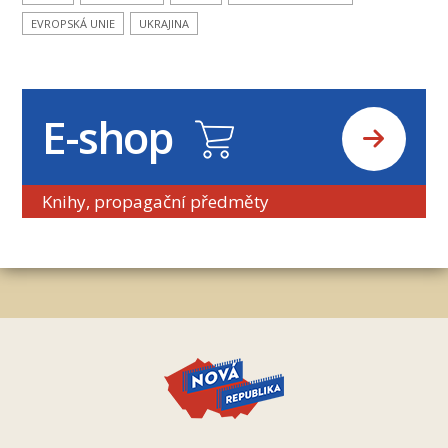
EVROPSKÁ UNIE
UKRAJINA
E-shop
Knihy, propagační předměty