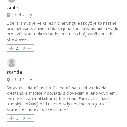
cablik
před 2 lety
Liberalismus je velká lež nic nefunguje i když je to násilně
prosazováno. Závidím Rusku jeho konzervatismus a vládu
pro svůj stát. Pokrok budou mít nás chtěj zatáhnout do
středověku.
2
0
standa
před 2 lety
Správná a platná úvaha. EU nemá na to, aby udržela
křesťanské tradice v souladu s člověkem a jeho vývojem,
evropská západní kultura jde ke dnu. Eurovize ukázala
hluboký a ošklivý pád na dno, kdy nevíme zda je to
skutečné dno evropské kultury !
1
0