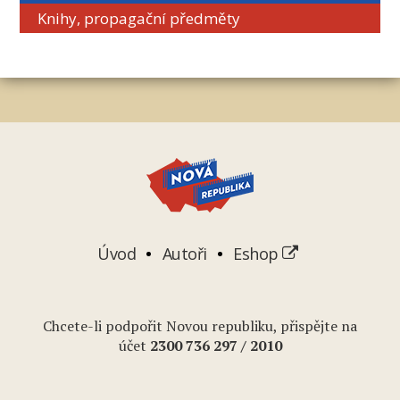
Knihy, propagační předměty
Úvod
Autoři
Eshop
Chcete-li podpořit Novou republiku, přispějte na
účet
2
300 736 297
/ 2010