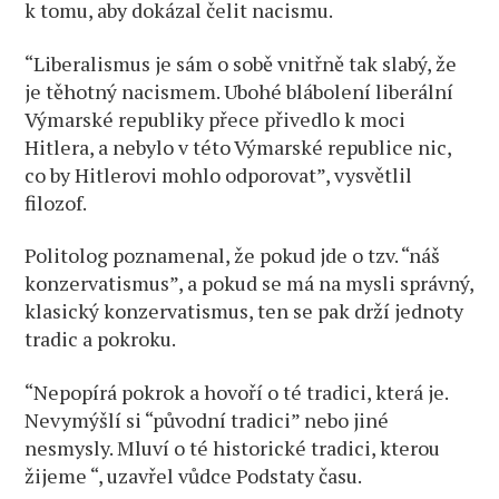
k tomu, aby dokázal čelit nacismu.
“Liberalismus je sám o sobě vnitřně tak slabý, že
je těhotný nacismem. Ubohé blábolení liberální
Výmarské republiky přece přivedlo k moci
Hitlera, a nebylo v této Výmarské republice nic,
co by Hitlerovi mohlo odporovat”, vysvětlil
filozof.
Politolog poznamenal, že pokud jde o tzv. “náš
konzervatismus”, a pokud se má na mysli správný,
klasický konzervatismus, ten se pak drží jednoty
tradic a pokroku.
“Nepopírá pokrok a hovoří o té tradici, která je.
Nevymýšlí si “původní tradici” nebo jiné
nesmysly. Mluví o té historické tradici, kterou
žijeme “, uzavřel vůdce Podstaty času.