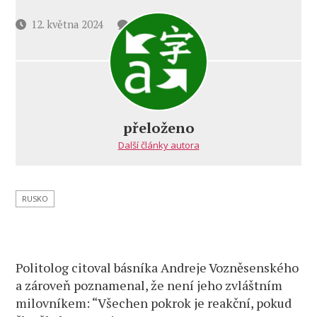
u
Datum
12. května 2024
2 komentáře
textu
příspěvku
s
názvem
Ruský
konzervatismus
spočívá
přeloženo
v jednotě
Další články autora
tradic
a pokroku
RUSKO
Politolog citoval básníka Andreje Vozněsenského
a zároveň poznamenal, že není jeho zvláštním
milovníkem: “Všechen pokrok je reakční, pokud