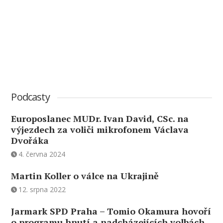
Podcasty
Europoslanec MUDr. Ivan David, CSc. na
výjezdech za voliči mikrofonem Václava
Dvořáka
4. června 2024
Martin Koller o válce na Ukrajině
12. srpna 2022
Jarmark SPD Praha – Tomio Okamura hovoří
o programu hnutí a nadcházejících volbách