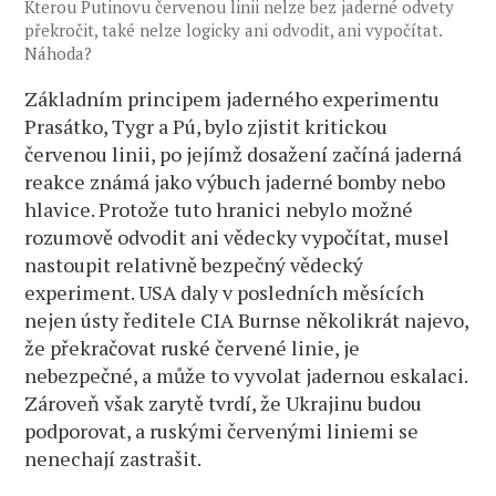
Kterou Putinovu červenou linii nelze bez jaderné odvety
překročit, také nelze logicky ani odvodit, ani vypočítat.
Náhoda?
Základním principem jaderného experimentu
Prasátko, Tygr a Pú, bylo zjistit kritickou
červenou linii, po jejímž dosažení začíná jaderná
reakce známá jako výbuch jaderné bomby nebo
hlavice. Protože tuto hranici nebylo možné
rozumově odvodit ani vědecky vypočítat, musel
nastoupit relativně bezpečný vědecký
experiment. USA daly v posledních měsících
nejen ústy ředitele CIA Burnse několikrát najevo,
že překračovat ruské červené linie, je
nebezpečné, a může to vyvolat jadernou eskalaci.
Zároveň však zarytě tvrdí, že Ukrajinu budou
podporovat, a ruskými červenými liniemi se
nenechají zastrašit.