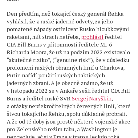
Den předtím, než tokající český generál Řehka
vyhlásil, že z ruské jaderné odvety, za jeho
pomatené nápady ostřelovat Rusko hloubkovými
raketami, mít strach netřeba,
prohlásil
ředitel
CIA Bill Burns v přítomnosti ředitele MI-6
Richarda Moora, že už na podzim 2022 existovalo
“skutečné riziko”, (“genuine risk”), že v důsledku
prolomení ruských obranných linií u Charkova,
Putin nařídí použití ruských taktických
jaderných zbraní. A je obecně známo, že už
v listopadu 2022 se v Ankaře sešli ředitel CIA Bill
Burns a ředitel ruské SVR
Sergej Naryškin
,
a otázky nepřekročitelných červených linií, které
štvou tokajícího Řehku, spolu důkladně probrali.
A že od té doby jsou prostě některé vojenské akce
pro Zelenského režim tabu, a Washington je
nepovoluje, ač si v Praze v transu leckdo toká.