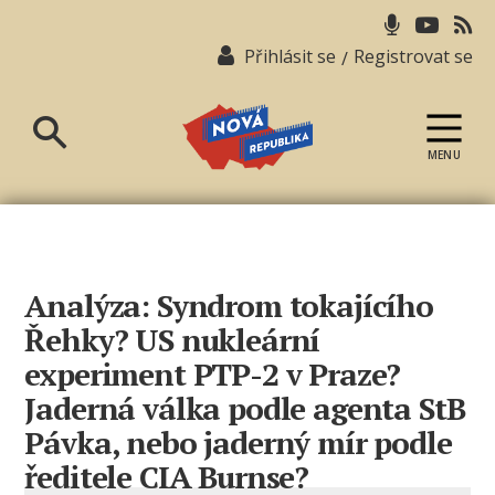
Přihlásit se
Registrovat se
/
MENU
Nová
republika
Analýza: Syndrom tokajícího
Řehky? US nukleární
experiment PTP-2 v Praze?
Jaderná válka podle agenta StB
Pávka, nebo jaderný mír podle
ředitele CIA Burnse?