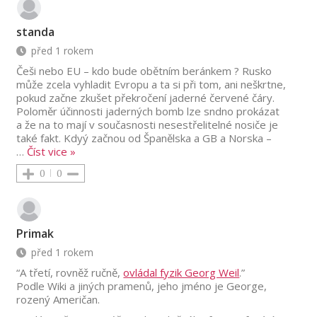
standa
před 1 rokem
Češi nebo EU – kdo bude obětním beránkem ? Rusko
může zcela vyhladit Evropu a ta si při tom, ani neškrtne,
pokud začne zkušet překročení jaderné červené čáry.
Poloměr účinnosti jaderných bomb lze sndno prokázat
a že na to mají v současnosti nesestřelitelné nosiče je
také fakt. Kdyý začnou od Španělska a GB a Norska –
…
Číst vice »
0
0
Primak
před 1 rokem
“A třetí, rovněž ručně,
ovládal fyzik Georg Weil
.”
Podle Wiki a jiných pramenů, jeho jméno je George,
rozený Američan.