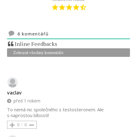
6
komentářů
Inline Feedbacks
Zobrazit všechny komentáře
vaclav
před 1 rokem
To nemá nic společného s testosteronem. Ale
s naprostou blbostí!
0
0