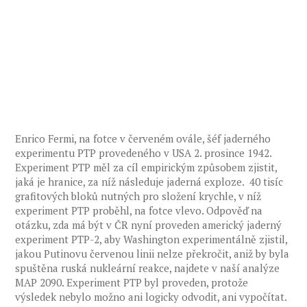
Enrico Fermi, na fotce v červeném ovále, šéf jaderného
experimentu PTP provedeného v USA 2. prosince 1942.
Experiment PTP měl za cíl empirickým způsobem zjistit,
jaká je hranice, za níž následuje jaderná exploze. 40 tisíc
grafitových bloků nutných pro složení krychle, v níž
experiment PTP proběhl, na fotce vlevo. Odpověď na
otázku, zda má být v ČR nyní proveden americký jaderný
experiment PTP-2, aby Washington experimentálně zjistil,
jakou Putinovu červenou linii nelze překročit, aniž by byla
spuštěna ruská nukleární reakce, najdete v naší analýze
MAP 2090. Experiment PTP byl proveden, protože
výsledek nebylo možno ani logicky odvodit, ani vypočítat.