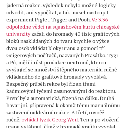
jaderná reakce. Výsledek nebylo možné logicky
odvodit, ani vypočítat, a tak musel nastoupit
experiment Piglet, Tigger and Pooh.
Ve 3.36
odpoledne vědci na squashovém kurtu chicagské
univerzity
začali do hromady 40 tisíc grafitových
bloků naskládaných do tvaru krychle o výšce
dvou osob vkládat bloky uranu a pomocí tří
Geigerových počítačů, nazvaných Prasátko, Tygr
a Pú, měřili růst produkce neutronů, kterou
zvyšující se množství štěpného materiálu ručně
vkládaného do grafitové hromady vyvolává.
Bezpečný průběh rekce byl řízen třemi
kadmiovými tyčemi zasunovanými do reaktoru.
První byla automatická, řízená na dálku. Druhá
havarijní, připravená k okamžitému manuálnímu
zastavení nukleární reakce. A třetí, rovněž
ručně,
ovládal fyzik Georg Weil
. Ten ji po vložení
uranu vytáhnul, čímž v hromadě grafitu vyvolal