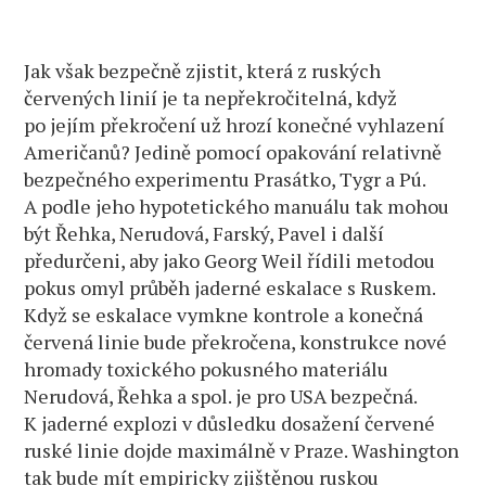
Jak však bezpečně zjistit, která z ruských
červených linií je ta nepřekročitelná, když
po jejím překročení už hrozí konečné vyhlazení
Američanů? Jedině pomocí opakování relativně
bezpečného experimentu Prasátko, Tygr a Pú.
A podle jeho hypotetického manuálu tak mohou
být Řehka, Nerudová, Farský, Pavel i další
předurčeni, aby jako Georg Weil řídili metodou
pokus omyl průběh jaderné eskalace s Ruskem.
Když se eskalace vymkne kontrole a konečná
červená linie bude překročena, konstrukce nové
hromady toxického pokusného materiálu
Nerudová, Řehka a spol. je pro USA bezpečná.
K jaderné explozi v důsledku dosažení červené
ruské linie dojde maximálně v Praze. Washington
tak bude mít empiricky zjištěnou ruskou