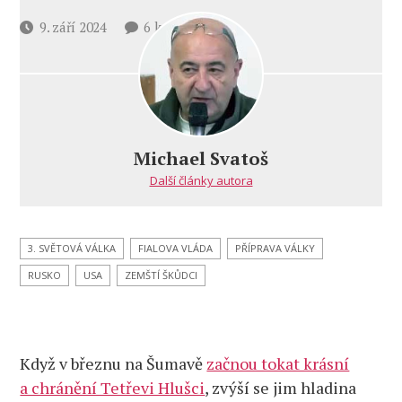
u
Datum
9. září 2024
6 komentářů
textu
příspěvku
s
názvem
Analýza:
Syndrom
tokajícího
Michael Svatoš
Řehky?
Další články autora
US
nukleární
experiment
PTP-
3. SVĚTOVÁ VÁLKA
FIALOVA VLÁDA
PŘÍPRAVA VÁLKY
2
RUSKO
USA
ZEMŠTÍ ŠKŮDCI
v Praze?
Jaderná
válka
podle
Když v březnu na Šumavě
začnou tokat krásní
agenta
StB
a chránění Tetřevi Hlušci
, zvýší se jim hladina
Pávka,