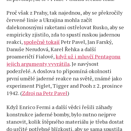
Proč však z Prahy, tak najednou, aby se překročily
červené linie a Ukrajina mohla začít
dalekonosnými raketami ostřelovat Rusko, aby se
empiricky zjistilo, zda to spustí ruskou jadernou
reakci,
společně tokají
Petr Pavel, Jan Farský,
Danuše Nerudová, Karel Řehka a další
proameričtí Fialové,
když už i mluvčí Pentagonu
jejich argumenty vyvrátila
. Je navýsost
podezřelé. A doslova to připomíná okolnosti
první umělé jaderné reakce na světě, známé jako
experiment Piglet, Tigger and Pooh z 2. prosince
1942. (
Zdroj na Petr Pavel
)
Když Enrico Fermi a další vědci řešili záhady
konstrukce jaderné bomby, bylo nutno nejprve
stanovit, kolik štěpného materiálu je třeba dostat
do určité potřebné blízkosti, aby se sama spustila