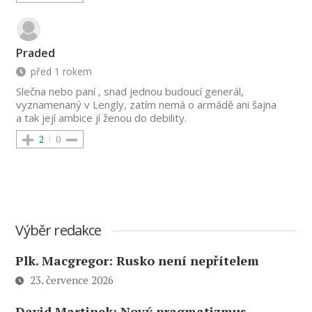
Praded
před 1 rokem
Slečna nebo paní , snad jednou budoucí generál,
vyznamenaný v Lengly, zatím nemá o armádě ani šajna
a tak její ambice jí ženou do debility.
2
0
Výběr redakce
Plk. Macgregor: Rusko není nepřítelem
23. července 2026
David Martinek: Nový pragmatizmus