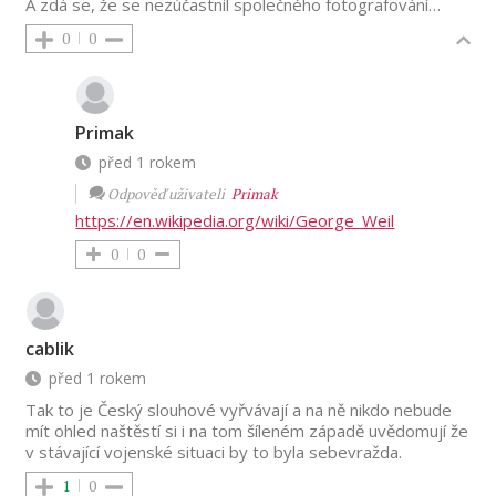
A zdá se, že se nezúčastnil společného fotografování…
0
0
Primak
před 1 rokem
Odpověď uživateli
Primak
https://en.wikipedia.org/wiki/George_Weil
0
0
cablik
před 1 rokem
Tak to je Český slouhové vyřvávají a na ně nikdo nebude
mít ohled naštěstí si i na tom šíleném západě uvědomují že
v stávající vojenské situaci by to byla sebevražda.
1
0