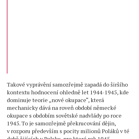
Takové vyprávění samozřejmě zapadá do širšího
kontextu hodnocení ohledně let 1944-1945, kde
dominuje teorie „nové okupace“, která
mechanicky dává na roveň období německé
okupace s obdobím sovětské nadvlády po roce
1945. To je samozřejmě překrucování dějin,
v rozporu především s pocity milionů Poláků v té
době žijících v Polsku, pro které rok 1945