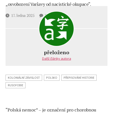
„osvobození Varšavy od nacistické okupace“.
u
Datum
17. ledna 2025
8 komentářů
textu
příspěvku
s
názvem
17. leden
1945
–
přeloženo
invaze,
Další články autora
nebo
osvobození?
KOLONIÁLNÍ ZÁVISLOST
POLSKO
PŘEPISOVÁNÍ HISTORIE
RUSOFOBIE
“Polská nemoc” – je označení pro chorobnou