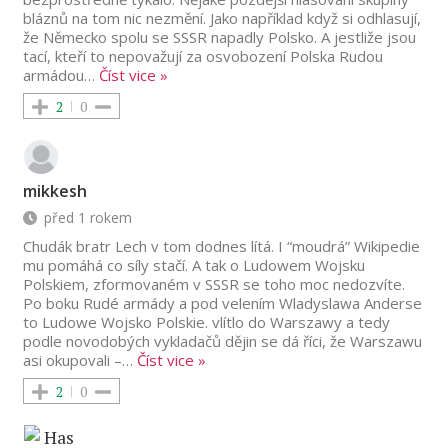
bláznů na tom nic nezmění. Jako například když si odhlasují,
že Německo spolu se SSSR napadly Polsko. A jestliže jsou
tací, kteří to nepovažují za osvobození Polska Rudou
armádou
…
Číst vice »
2
0
mikkesh
před 1 rokem
Chudák bratr Lech v tom dodnes lítá. I “moudrá” Wikipedie
mu pomáhá co síly stačí. A tak o Ludowem Wojsku
Polskiem, zformovaném v SSSR se toho moc nedozvíte.
Po boku Rudé armády a pod velením Wladyslawa Anderse
to Ludowe Wojsko Polskie. vlítlo do Warszawy a tedy
podle novodobých vykladačů dějin se dá říci, že Warszawu
asi okupovali –
…
Číst vice »
2
0