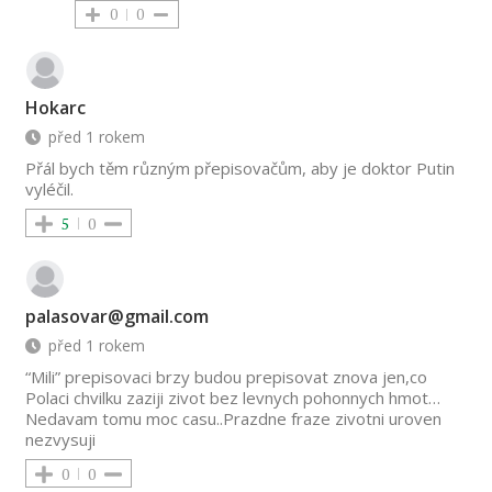
0
0
Hokarc
před 1 rokem
Přál bych těm různým přepisovačům, aby je doktor Putin
vyléčil.
5
0
palasovar@gmail.com
před 1 rokem
“Mili” prepisovaci brzy budou prepisovat znova jen,co
Polaci chvilku zaziji zivot bez levnych pohonnych hmot…
Nedavam tomu moc casu..Prazdne fraze zivotni uroven
nezvysuji
0
0