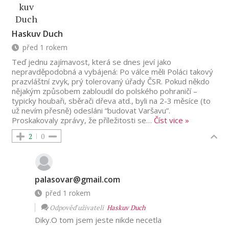
Haskuv Duch
před 1 rokem
Teď jednu zajímavost, která se dnes jeví jako
nepravděpodobná a vybájená: Po válce měli Poláci takový
prazvláštní zvyk, prý tolerovaný úřady ČSR. Pokud někdo
nějakým způsobem zabloudil do polského pohraničí –
typicky houbaři, sběrači dřeva atd., byli na 2-3 měsíce (to
už nevím přesně) odesláni “budovat Varšavu”.
Proskakovaly zprávy, že příležitosti se
…
Číst vice »
2
0
palasovar@gmail.com
před 1 rokem
Odpověď uživateli
Haskuv Duch
Diky.O tom jsem jeste nikde necetla