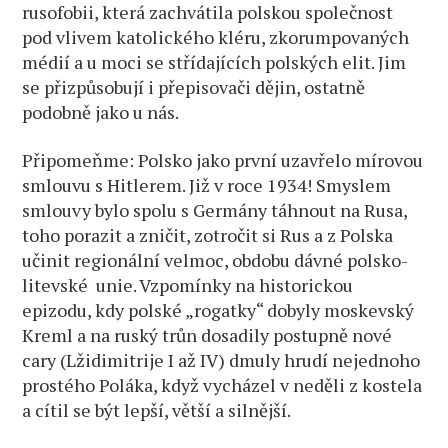
rusofobii, která zachvátila polskou společnost
pod vlivem katolického kléru, zkorumpovaných
médií a u moci se střídajících polských elit. Jim
se přizpůsobují i přepisovači dějin, ostatně
podobně jako u nás.
Připomeňme: Polsko jako první uzavřelo mírovou
smlouvu s Hitlerem. Již v roce 1934! Smyslem
smlouvy bylo spolu s Germány táhnout na Rusa,
toho porazit a zničit, zotročit si Rus a z Polska
učinit regionální velmoc, obdobu dávné polsko-
litevské unie. Vzpomínky na historickou
epizodu, kdy polské „rogatky“ dobyly moskevský
Kreml a na ruský trůn dosadily postupně nové
cary (Lžidimitrije I až IV) dmuly hrudí nejednoho
prostého Poláka, když vycházel v neděli z kostela
a cítil se být lepší, větší a silnější.