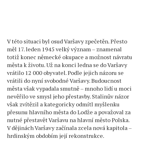
V této situaci byl osud Varšavy zpečetěn. Přesto
měl 17. leden 1945 velký význam – znamenal
totiž konec německé okupace a možnost návratu
města k životu. Už na konci ledna se do Varšavy
vrátilo 12 000 obyvatel. Podle jejich názoru se
vrátili do nyní svobodné Varšavy. Budoucnost
města však vypadala smutně – mnoho lidí u moci
nevěřilo ve smysl jeho přestavby. Stalinův názor
však zvítězil a kategoricky odmítl myšlenku
přesunu hlavního města do Lodže a považoval za
nutné přestavět Varšavu na hlavní město Polska.
V dějinách Varšavy začínala zcela nová kapitola –
hrdinským obdobím její rekonstrukce.