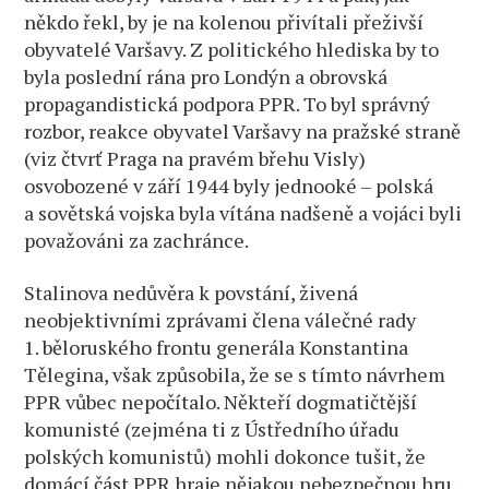
někdo řekl, by je na kolenou přivítali přeživší
obyvatelé Varšavy. Z politického hlediska by to
byla poslední rána pro Londýn a obrovská
propagandistická podpora PPR. To byl správný
rozbor, reakce obyvatel Varšavy na pražské straně
(viz čtvrť Praga na pravém břehu Visly)
osvobozené v září 1944 byly jednooké – polská
a sovětská vojska byla vítána nadšeně a vojáci byli
považováni za zachránce.
Stalinova nedůvěra k povstání, živená
neobjektivními zprávami člena válečné rady
1. běloruského frontu generála Konstantina
Tělegina, však způsobila, že se s tímto návrhem
PPR vůbec nepočítalo. Někteří dogmatičtější
komunisté (zejména ti z Ústředního úřadu
polských komunistů) mohli dokonce tušit, že
domácí část PPR hraje nějakou nebezpečnou hru.