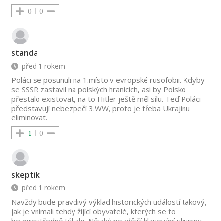
0
0
standa
před 1 rokem
Poláci se posunuli na 1.místo v evropské rusofobii. Kdyby
se SSSR zastavil na polských hranicích, asi by Polsko
přestalo existovat, na to Hitler ještě měl sílu. Teď Poláci
představují nebezpečí 3.WW, proto je třeba Ukrajinu
eliminovat.
1
0
skeptik
před 1 rokem
Navždy bude pravdivý výklad historických událostí takový,
jak je vnímali tehdy žijící obyvatelé, kterých se to
bezprostředně týkalo. Nějaké pozdější hlasování skupiny