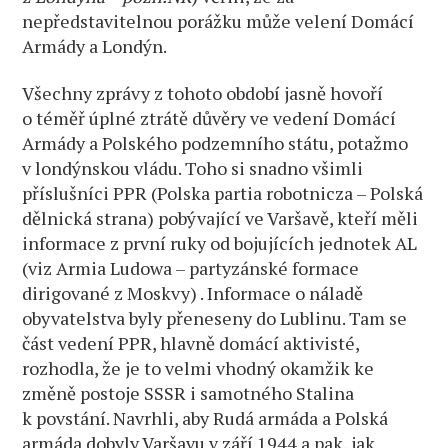
nepředstavitelnou porážku může velení Domácí
Armády a Londýn.
Všechny zprávy z tohoto období jasně hovoří
o téměř úplné ztrátě důvěry ve vedení Domácí
Armády a Polského podzemního státu, potažmo
v londýnskou vládu. Toho si snadno všimli
příslušníci PPR (Polska partia robotnicza – Polská
dělnická strana) pobývající ve Varšavě, kteří měli
informace z první ruky od bojujících jednotek AL
(viz Armia Ludowa – partyzánské formace
dirigované z Moskvy) . Informace o náladě
obyvatelstva byly přeneseny do Lublinu. Tam se
část vedení PPR, hlavně domácí aktivisté,
rozhodla, že je to velmi vhodný okamžik ke
změně postoje SSSR i samotného Stalina
k povstání. Navrhli, aby Rudá armáda a Polská
armáda dobyly Varšavu v září 1944 a pak, jak