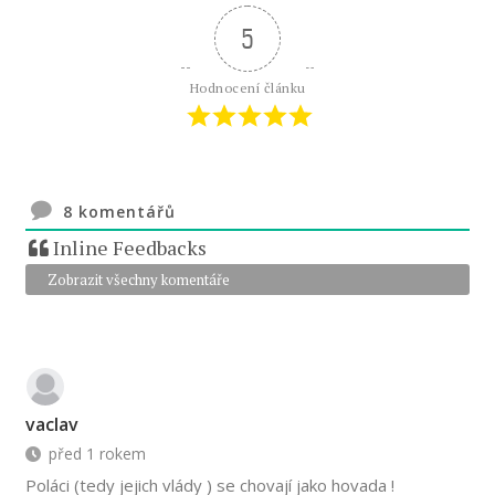
5
Hodnocení článku
8
komentářů
Inline Feedbacks
Zobrazit všechny komentáře
vaclav
před 1 rokem
Poláci (tedy jejich vlády ) se chovají jako hovada !