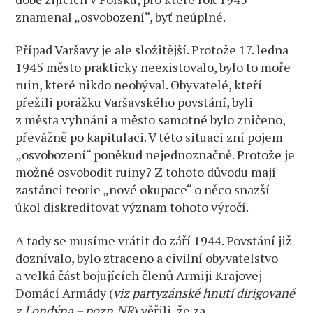
znamenal „osvobození“, byť neúplné.
Případ Varšavy je ale složitější. Protože 17. ledna
1945 město prakticky neexistovalo, bylo to moře
ruin, které nikdo neobýval. Obyvatelé, kteří
přežili porážku Varšavského povstání, byli
z města vyhnáni a město samotné bylo zničeno,
převážně po kapitulaci. V této situaci zní pojem
„osvobození“ poněkud nejednoznačně. Protože je
možné osvobodit ruiny? Z tohoto důvodu mají
zastánci teorie „nové okupace“ o něco snazší
úkol diskreditovat význam tohoto výročí.
A tady se musíme vrátit do září 1944. Povstání již
doznívalo, bylo ztraceno a civilní obyvatelstvo
a velká část bojujících členů Armiji Krajovej –
Domácí Armády (
viz partyzánské hnutí dirigované
z Londýna – pozn.NR
) věřili, že za