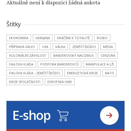
Aktuálně není k dispozici žádná anketa
Štítky
EKONOMIKA
UKRAJINA
KRÁČÍME K TOTALITĚ
RUSKO
PŘÍPRAVA VÁLKY
USA
VÁLKA
ZEMŠTÍ ŠKŮDCI
MÉDIA
KOLONIÁLNÍ ZÁVISLOST
BANDEROVSKÝ NACIZMUS
CENZURA
FIALOVA VLÁDA
PODPORA BANDEROVCŮ
MANIPULACE A LŽI
FIALOVA VLÁDA - ZEMŠTÍ ŠKŮDCI
ENERGETICKÁ KRIZE
NATO
KRIZE SPOLEČNOSTI
EVROPSKÁ UNIE
E-shop