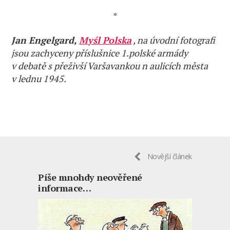
*
Jan Engelgard,
Myśl Polska
, na úvodní fotografi
jsou zachyceny příslušnice 1.polské armády
v debatě s přeživší Varšavankou n aulicích města
v lednu 1945.
Novější článek
Píše mnohdy neověřené
informace…