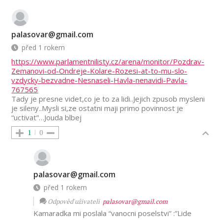
palasovar@gmail.com
před 1 rokem
https://www.parlamentnilisty.cz/arena/monitor/Pozdrav-
Zemanovi-od-Ondreje-Kolare-Rozesi-at-to-mu-slo-
vzdycky-bezvadne-Nesnaseli-Havla-nenavidi-Pavla-
767565
Tady je presne videt,co je to za lidi..Jejich zpusob mysleni
je sileny..Mysli si,ze ostatni maji primo povinnost je
“uctivat”…Jouda blbej
1
0
palasovar@gmail.com
před 1 rokem
Odpověď uživateli
palasovar@gmail.com
Kamaradka mi poslala “vanocni poselstvi” :”Lide