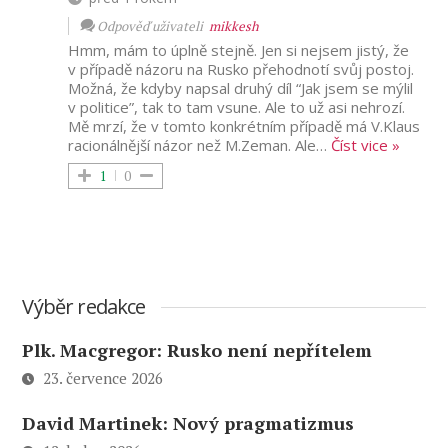
Odpověď uživateli
mikkesh
Hmm, mám to úplně stejně. Jen si nejsem jistý, že
v případě názoru na Rusko přehodnotí svůj postoj.
Možná, že kdyby napsal druhý díl “Jak jsem se mýlil
v politice”, tak to tam vsune. Ale to už asi nehrozí.
Mě mrzí, že v tomto konkrétním případě má V.Klaus
racionálnější názor než M.Zeman. Ale
…
Číst vice »
1
0
Výběr redakce
Plk. Macgregor: Rusko není nepřítelem
23. července 2026
David Martinek: Nový pragmatizmus