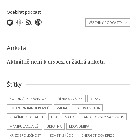
Odebírat podcast
VŠECHNY PODCASTY
>
Anketa
Aktuálně není k dispozici žádná anketa
Štítky
KOLONIÁLNÍ ZÁVISLOST
PŘÍPRAVA VÁLKY
RUSKO
PODPORA BANDEROVCŮ
VÁLKA
FIALOVA VLÁDA
KRÁČÍME K TOTALITĚ
USA
NATO
BANDEROVSKÝ NACIZMUS
MANIPULACE A LŽI
UKRAJINA
EKONOMIKA
KRIZE SPOLEČNOSTI
ZEMŠTÍ ŠKŮDCI
ENERGETICKÁ KRIZE