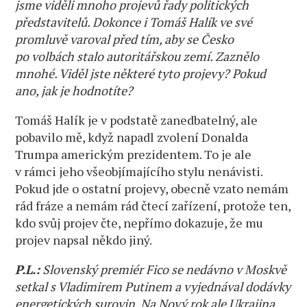
jsme viděli mnoho projevů řady politických
představitelů. Dokonce i Tomáš Halík ve své
promluvě varoval před tím, aby se Česko
po volbách stalo autoritářskou zemí. Zaznělo
mnohé. Viděl jste některé tyto projevy? Pokud
ano, jak je hodnotíte?
Tomáš Halík je v podstatě zanedbatelný, ale
pobavilo mě, když napadl zvolení Donalda
Trumpa americkým prezidentem. To je ale
v rámci jeho všeobjímajícího stylu nenávisti.
Pokud jde o ostatní projevy, obecně vzato nemám
rád fráze a nemám rád čtecí zařízení, protože ten,
kdo svůj projev čte, nepřímo dokazuje, že mu
projev napsal někdo jiný.
P.L.:
Slovenský premiér Fico se nedávno v Moskvě
setkal s Vladimirem Putinem a vyjednával dodávky
energetických surovin. Na Nový rok ale Ukrajina