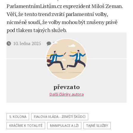
ParlamentnímListům.cz exprezident Miloš Zeman.
Věří, že tento trend zvrátí parlamentní volby,
nicméně soudí, že volby mohou být zrušeny právě
pod tlakem tajných služeb.
u
Datum
10. ledna 2025
8 komentářů
textu
příspěvku
s
názvem
Zeman:
Tajné
služby
převzato
u nás
Další články autora
posilují.
Mohou
zrušit
volby.
5. KOLONA
FIALOVA VLÁDA - ZEMŠTÍ ŠKŮDCI
Zelenskyj
KRÁČÍME K TOTALITĚ
MANIPULACE A LŽI
TAJNÉ SLUŽBY
je