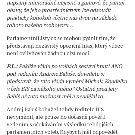
napsaný mimořádně nejasně a gumově, že panují
obavy, že jeho prostřednictvím lze odsoudit
prakticky kohokoli včetně nás dvou na základě
tohoto našeho rozhovoru…
ParlamentníListy.cz se mohou pyšnit tím, že
představují nezávislý opoziční hlas, který vůbec
není ovlivňován žádnou cizí mocí.
P.L.:
Pakliže vládu po volbách sestaví hnutí ANO
pod vedením Andreje Babiše, dovedete si
představit, že tato vláda vymění Michala Koudelku
v čele BIS za někoho jiného? Ostatně před lety
Babiš už tuto možnost měl a neudělal to…
Andrej Babiš bohužel tehdy ředitele BIS
nevyměnil, ale pouze ho dočasně pověřil
vedením s očekáváním výsledků tehdejších
parlamentních voleb. Kdybych měl odpovědět