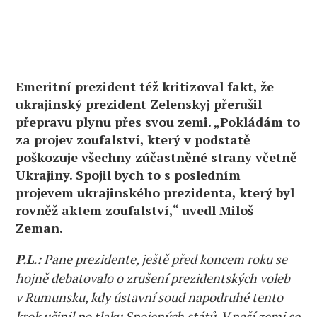
zoufalý
(rozhovor)
Emeritní prezident též kritizoval fakt, že
ukrajinský prezident Zelenskyj přerušil
přepravu plynu přes svou zemi. „Pokládám to
za projev zoufalství, který v podstatě
poškozuje všechny zúčastněné strany včetně
Ukrajiny. Spojil bych to s posledním
projevem ukrajinského prezidenta, který byl
rovněž aktem zoufalství,“ uvedl Miloš
Zeman.
P.L.:
Pane prezidente, ještě před koncem roku se
hojně debatovalo o zrušení prezidentských voleb
v Rumunsku, kdy ústavní soud napodruhé tento
krok učinil po tlaku Spojených států. V naší zemi se