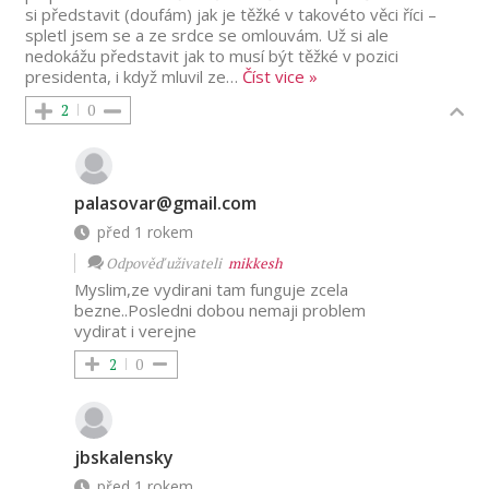
si představit (doufám) jak je těžké v takovéto věci říci –
spletl jsem se a ze srdce se omlouvám. Už si ale
nedokážu představit jak to musí být těžké v pozici
presidenta, i když mluvil ze
…
Číst vice »
2
0
palasovar@gmail.com
před 1 rokem
Odpověď uživateli
mikkesh
Myslim,ze vydirani tam funguje zcela
bezne..Posledni dobou nemaji problem
vydirat i verejne
2
0
jbskalensky
před 1 rokem