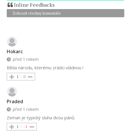
Inline Feedbacks
Zobrazit všechny komentáře
Hokarc
před 1 rokem
Běda národu, kterému zrádci vládnou !
1
0
Praded
před 1 rokem
Zeman je typický sluha dvou pánů.
1
-1