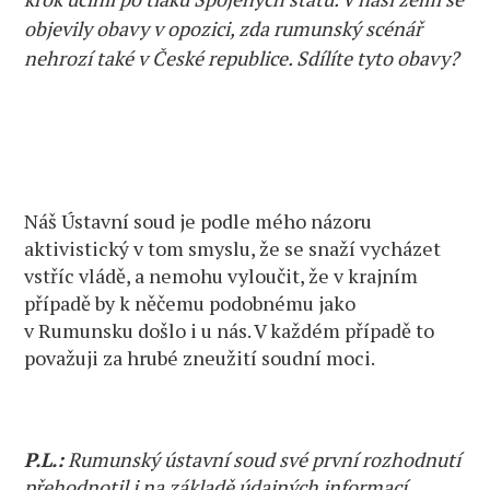
objevily obavy v opozici, zda rumunský scénář
nehrozí také v České republice. Sdílíte tyto obavy?
Náš Ústavní soud je podle mého názoru
aktivistický v tom smyslu, že se snaží vycházet
vstříc vládě, a nemohu vyloučit, že v krajním
případě by k něčemu podobnému jako
v Rumunsku došlo i u nás. V každém případě to
považuji za hrubé zneužití soudní moci.
P.L.:
Rumunský ústavní soud své první rozhodnutí
přehodnotil i na základě údajných informací