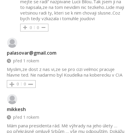
mejte se radi” nazpivane Lucii Bilou..Tak jsem ji na
to napsala,ze na tom nevidim nic tezkeho..Lide maji
vetsinou radi ty, kteri se k nim chovaji slusne..Coz
bych tedy vzkazala i tomuhle joudovi
0
0
palasovar@gmail.com
před 1 rokem
Myslim,ze dost z nas vi,ze se pro cizi velmoc pracuje
hlavne ted. Ne nadarmo byl Koudelka na koberecku v CIA
0
0
mikkesh
před 1 rokem
Mám pana presidenta rád. Mé výhrady na jeho úlety …
po překrásné omluvě Srbům … vše mu odpouštím. Dokážu