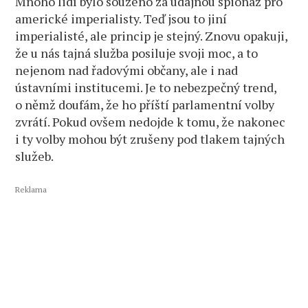
Mnoho lidí bylo souzeno za údajnou špionáž pro
americké imperialisty. Teď jsou to jiní
imperialisté, ale princip je stejný. Znovu opakuji,
že u nás tajná služba posiluje svoji moc, a to
nejenom nad řadovými občany, ale i nad
ústavními institucemi. Je to nebezpečný trend,
o němž doufám, že ho příští parlamentní volby
zvrátí. Pokud ovšem nedojde k tomu, že nakonec
i ty volby mohou být zrušeny pod tlakem tajných
služeb.
Reklama