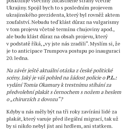
poškozuje všechny zúčastněné strany včetně
Ukrajiny. Spojil bych to s posledním projevem
ukrajinského prezidenta, který byl rovněž aktem
zoufalství. Nebudu teď klást důraz na vulgarismy
v tom projevu včetně termínu chujoviny apod.,
ale budu klást důraz na obsah projevu, který
v podstatě říká, „vy jste nás zradili“. Myslím si, že
je to anticipace Trumpova postupu po inauguraci
20. ledna.
Na závěr ještě aktuální otázka z české politické
scény. Jaký je váš pohled na žádost policie o
P.L.:
vydání Tomia Okamury k trestnímu stíhání za
předvolební plakát s černochem s nožem a heslem
o „chirurzích z dovozu“?
Kdyby u nás měly být na tři roky zavíráni lidé za
plakát, který varuje před ilegální migrací, tak už
by si nikdo nebyl jist ani hrdlem, ani statkem.