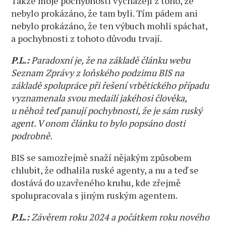
Takže moje pochybnosti vycházejí z toho, že
nebylo prokázáno, že tam byli. Tím pádem ani
nebylo prokázáno, že ten výbuch mohli spáchat,
a pochybnosti z tohoto důvodu trvají.
P.L.:
Paradoxní je, že na základě článku webu
Seznam Zprávy z loňského podzimu BIS na
základě spolupráce při řešení vrbětického případu
vyznamenala svou medailí jakéhosi člověka,
u něhož teď panují pochybnosti, že je sám ruský
agent. V onom článku to bylo popsáno dosti
podrobně.
BIS se samozřejmě snaží nějakým způsobem
chlubit, že odhalila ruské agenty, a nu a teď se
dostává do uzavřeného kruhu, kde zřejmě
spolupracovala s jiným ruským agentem.
P.L.:
Závěrem roku 2024 a počátkem roku nového