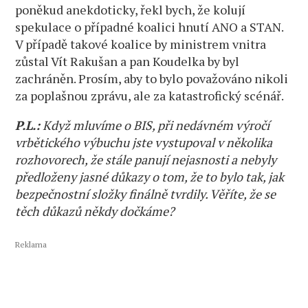
poněkud anekdoticky, řekl bych, že kolují
spekulace o případné koalici hnutí ANO a STAN.
V případě takové koalice by ministrem vnitra
zůstal Vít Rakušan a pan Koudelka by byl
zachráněn. Prosím, aby to bylo považováno nikoli
za poplašnou zprávu, ale za katastrofický scénář.
P.L.:
Když mluvíme o BIS, při nedávném výročí
vrbětického výbuchu jste vystupoval v několika
rozhovorech, že stále panují nejasnosti a nebyly
předloženy jasné důkazy o tom, že to bylo tak, jak
bezpečnostní složky finálně tvrdily. Věříte, že se
těch důkazů někdy dočkáme?
Reklama