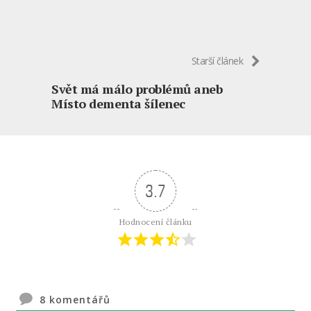
Starší článek
Svět má málo problémů aneb
Místo dementa šílenec
3.7
Hodnocení článku
8
komentářů