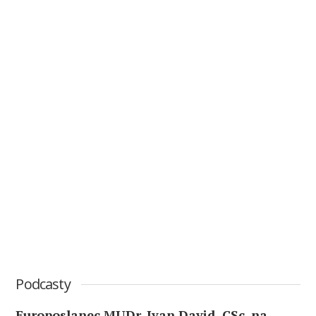
Podcasty
Europoslanec MUDr. Ivan David, CSc. na