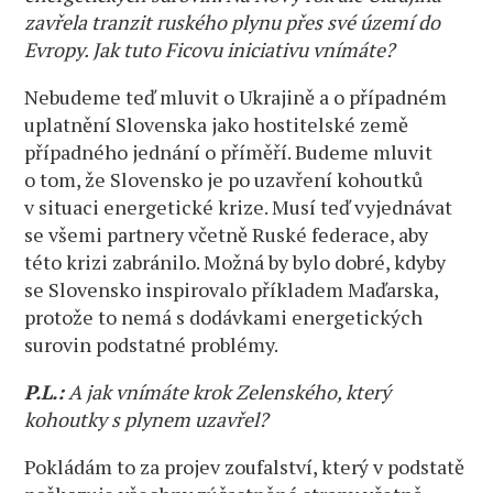
zavřela tranzit ruského plynu přes své území do
Evropy. Jak tuto Ficovu iniciativu vnímáte?
Nebudeme teď mluvit o Ukrajině a o případném
uplatnění Slovenska jako hostitelské země
případného jednání o příměří. Budeme mluvit
o tom, že Slovensko je po uzavření kohoutků
v situaci energetické krize. Musí teď vyjednávat
se všemi partnery včetně Ruské federace, aby
této krizi zabránilo. Možná by bylo dobré, kdyby
se Slovensko inspirovalo příkladem Maďarska,
protože to nemá s dodávkami energetických
surovin podstatné problémy.
P.L.:
A jak vnímáte krok Zelenského, který
kohoutky s plynem uzavřel?
Pokládám to za projev zoufalství, který v podstatě