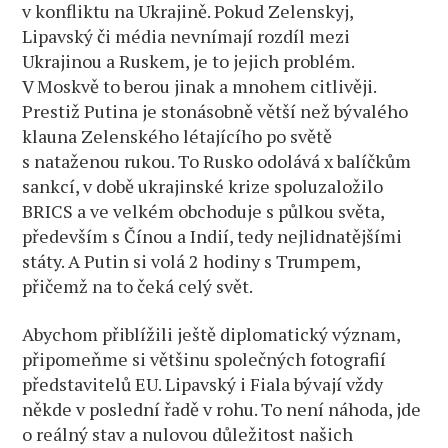
v konfliktu na Ukrajině. Pokud Zelenskyj,
Lipavský či média nevnímají rozdíl mezi
Ukrajinou a Ruskem, je to jejich problém.
V Moskvě to berou jinak a mnohem citlivěji.
Prestiž Putina je stonásobně větší než bývalého
klauna Zelenského létajícího po světě
s nataženou rukou. To Rusko odolává x balíčkům
sankcí, v době ukrajinské krize spoluzaložilo
BRICS a ve velkém obchoduje s půlkou světa,
především s Čínou a Indií, tedy nejlidnatějšími
státy. A Putin si volá 2 hodiny s Trumpem,
přičemž na to čeká celý svět.
Abychom přiblížili ještě diplomatický význam,
připomeňme si většinu společných fotografií
představitelů EU. Lipavský i Fiala bývají vždy
někde v poslední řadě v rohu. To není náhoda, jde
o reálný stav a nulovou důležitost našich