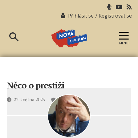
Přihlásit se
Registrovat se
/
MENU
Nová
republika
Něco o prestiži
u
Datum
22. května 2025
2 komentáře
textu
příspěvku
s
názvem
Něco
o prestiži