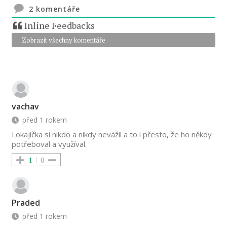
2
komentáře
Inline Feedbacks
Zobrazit všechny komentáře
vachav
před 1 rokem
Lokajíčka si nikdo a nikdy nevážil a to i přesto, že ho někdy
potřeboval a využíval.
1
0
Praded
před 1 rokem