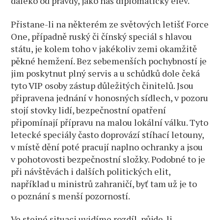
daleko od pravdy, jako náš diplomatický elév.
Přistane-li na některém ze světových letišť Force
One, případně ruský či čínský speciál s hlavou
státu, je kolem toho v jakékoliv zemi okamžitě
pěkné hemžení. Bez sebemenších pochybností je
jim poskytnut plný servis a u schůdků dole čeká
tyto VIP osoby zástup důležitých činitelů. Jsou
připravena jednání v honosných sídlech, v pozoru
stojí stovky lidí, bezpečnostní opatření
připomínají přípravu na malou lokální válku. Tyto
letecké speciály často doprovází stíhací letouny,
v místě dění poté pracují naplno ochranky a jsou
v pohotovosti bezpečnostní složky. Podobné to je
při návštěvách i dalších politických elit,
například u ministrů zahraničí, byť tam už je to
o poznání s menší pozorností.
Ve stejné situaci uvidíme rozdíl, půjde-li