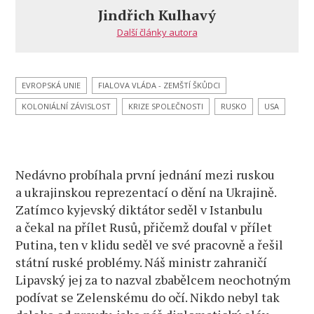
Jindřich Kulhavý
Další články autora
EVROPSKÁ UNIE
FIALOVA VLÁDA - ZEMŠTÍ ŠKŮDCI
KOLONIÁLNÍ ZÁVISLOST
KRIZE SPOLEČNOSTI
RUSKO
USA
Nedávno probíhala první jednání mezi ruskou
a ukrajinskou reprezentací o dění na Ukrajině.
Zatímco kyjevský diktátor seděl v Istanbulu
a čekal na přílet Rusů, přičemž doufal v přílet
Putina, ten v klidu seděl ve své pracovně a řešil
státní ruské problémy. Náš ministr zahraničí
Lipavský jej za to nazval zbabělcem neochotným
podívat se Zelenskému do očí. Nikdo nebyl tak