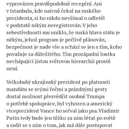
vyprovázen pravděpodobně recepční. Ani
v Istanbulu, kde naivně čekal na ruského
prezidenta, si ho nikdo nevšímal o odletěl
v podstatě nikým neregistrován. V jeho
sebestřednosti mu uniklo, že ruská hlava státu je
někým, jehož program je pečlivě plánován,
bezpečnost je nade vše a schází se jen s tím, koho
považuje za důležitého. Tím prozápadní loutka
nechápající jistou světovou hierarchii prostě
není.
Velkohubý ukrajinský prezident po platnosti
mandátu se svými řečmi a prázdnými gesty
dostal možnost přesvědčit osobně Trumpa
o potřebě spolupráce, byl vyhozen a americký
viceprezident Vance ho seřval jako psa. Vladimír
Putin tedy bude jen těžko za ním létat po světě
a radit se s ním o tom, jak má dále postupovat