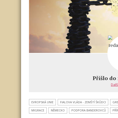
Přišlo do
Dalš
EVROPSKÁ UNIE
FIALOVA VLÁDA - ZEMŠTÍ ŠKŮDCI
GRE
MIGRACE
NĚMECKO
PODPORA BANDEROVCŮ
PŘÍ