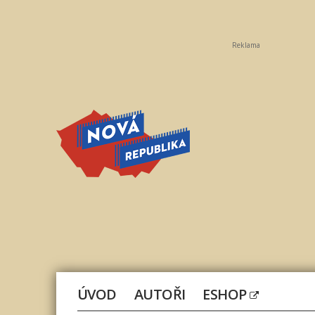
Reklama
Nová
republika
ÚVOD
AUTOŘI
ESHOP