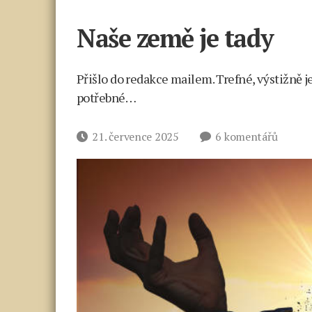
Naše země je tady
Přišlo do redakce mailem. Trefné, výstižně
potřebné…
u
Datum
21. července 2025
6 komentářů
textu
příspěvku
s
názve
Naše
země
je
tady