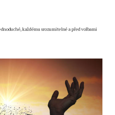
 jednoduché, každému srozumitelné a před volbami
m