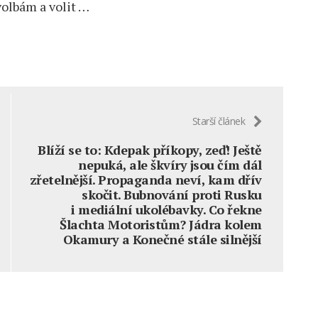
volbám a volit …
Starší článek
Blíží se to: Kdepak příkopy, zeď! Ještě
nepuká, ale škvíry jsou čím dál
zřetelnější. Propaganda neví, kam dřív
skočit. Bubnování proti Rusku
i mediální ukolébavky. Co řekne
Šlachta Motoristům? Jádra kolem
Okamury a Konečné stále silnější