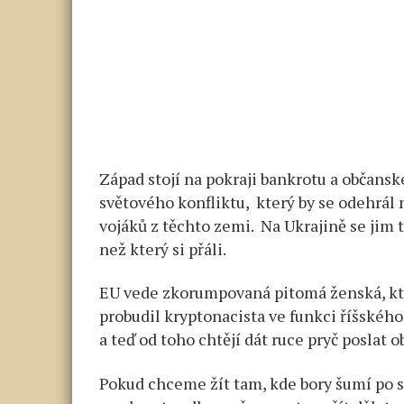
Západ stojí na pokraji bankrotu a občansk
světového konfliktu, který by se odehrál
vojáků z těchto zemi. Na Ukrajině se jim 
než který si přáli.
EU vede zkorumpovaná pitomá ženská, kt
probudil kryptonacista ve funkci říšského
a teď od toho chtějí dát ruce pryč poslat
Pokud chceme žít tam, kde bory šumí po ska