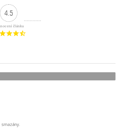
4.5
nocení článku
u smazány.