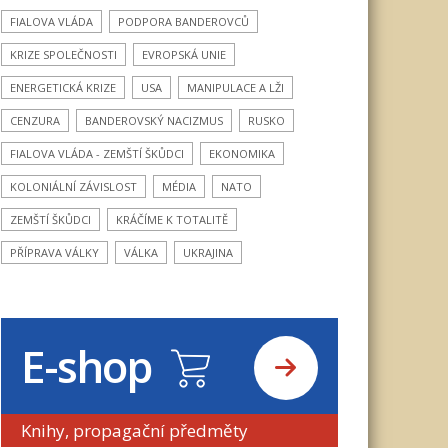
FIALOVA VLÁDA
PODPORA BANDEROVCŮ
KRIZE SPOLEČNOSTI
EVROPSKÁ UNIE
ENERGETICKÁ KRIZE
USA
MANIPULACE A LŽI
CENZURA
BANDEROVSKÝ NACIZMUS
RUSKO
FIALOVA VLÁDA - ZEMŠTÍ ŠKŮDCI
EKONOMIKA
KOLONIÁLNÍ ZÁVISLOST
MÉDIA
NATO
ZEMŠTÍ ŠKŮDCI
KRÁČÍME K TOTALITĚ
PŘÍPRAVA VÁLKY
VÁLKA
UKRAJINA
E-shop
Knihy, propagační předměty