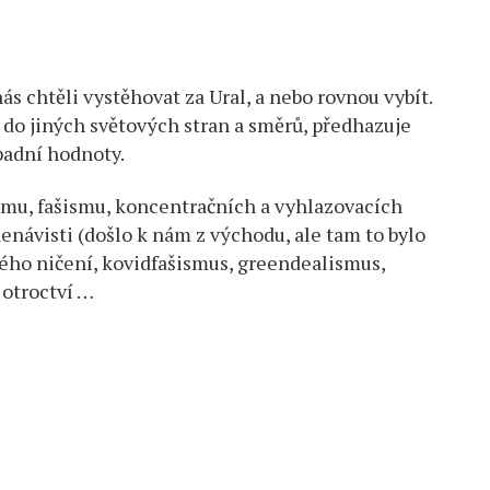
ás chtěli vystěhovat za Ural, a nebo rovnou vybít.
 do jiných světových stran a směrů, předhazuje
padní hodnoty.
smu, fašismu, koncentračních a vyhlazovacích
enávisti (došlo k nám z východu, ale tam to bylo
ého ničení, kovidfašismus, greendealismus,
 otroctví …