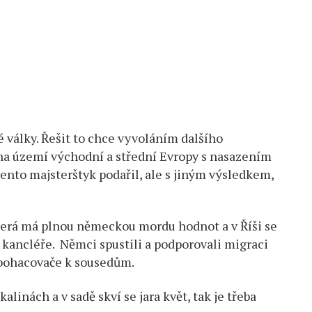
é války. Řešit to chce vyvoláním dalšího
 na území východní a střední Evropy s nasazením
tento majsterštyk podařil, ale s jiným výsledkem,
erá má plnou německou mordu hodnot a v Říši se
 kancléře. Němci spustili a podporovali migraci
 obohacovače k sousedům.
linách a v sadě skví se jara květ, tak je třeba