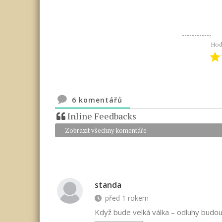
Hod
6
komentářů
Inline Feedbacks
Zobrazit všechny komentáře
standa
před 1 rokem
Když bude velká válka – odluhy budo