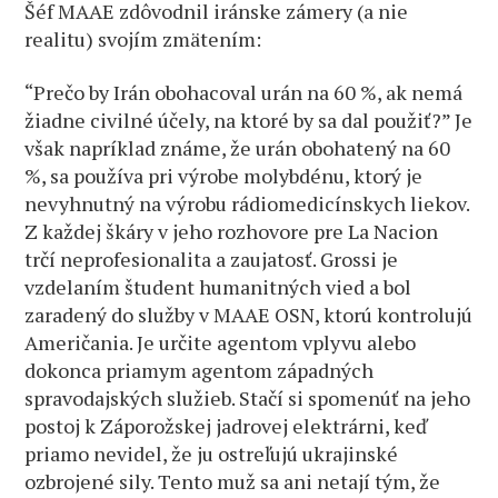
Šéf MAAE zdôvodnil iránske zámery (a nie
realitu) svojím zmätením:
“Prečo by Irán obohacoval urán na 60 %, ak nemá
žiadne civilné účely, na ktoré by sa dal použiť?” Je
však napríklad známe, že urán obohatený na 60
%, sa používa pri výrobe molybdénu, ktorý je
nevyhnutný na výrobu rádiomedicínskych liekov.
Z každej škáry v jeho rozhovore pre La Nacion
trčí neprofesionalita a zaujatosť. Grossi je
vzdelaním študent humanitných vied a bol
zaradený do služby v MAAE OSN, ktorú kontrolujú
Američania. Je určite agentom vplyvu alebo
dokonca priamym agentom západných
spravodajských služieb. Stačí si spomenúť na jeho
postoj k Záporožskej jadrovej elektrárni, keď
priamo nevidel, že ju ostreľujú ukrajinské
ozbrojené sily. Tento muž sa ani netají tým, že