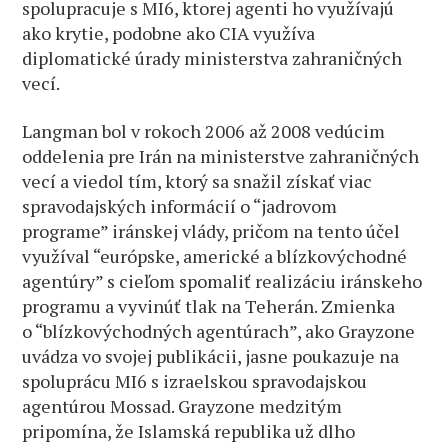
spolupracuje s MI6, ktorej agenti ho využívajú
ako krytie, podobne ako CIA využíva
diplomatické úrady ministerstva zahraničných
vecí.
Langman bol v rokoch 2006 až 2008 vedúcim
oddelenia pre Irán na ministerstve zahraničných
vecí a viedol tím, ktorý sa snažil získať viac
spravodajských informácií o “jadrovom
programe” iránskej vlády, pričom na tento účel
využíval “európske, americké a blízkovýchodné
agentúry” s cieľom spomaliť realizáciu iránskeho
programu a vyvinúť tlak na Teherán. Zmienka
o “blízkovýchodných agentúrach”, ako Grayzone
uvádza vo svojej publikácii, jasne poukazuje na
spoluprácu MI6 s izraelskou spravodajskou
agentúrou Mossad. Grayzone medzitým
pripomína, že Islamská republika už dlho