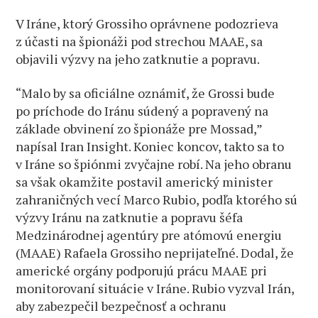
V Iráne, ktorý Grossiho oprávnene podozrieva
z účasti na špionáži pod strechou MAAE, sa
objavili výzvy na jeho zatknutie a popravu.
“Malo by sa oficiálne oznámiť, že Grossi bude
po príchode do Iránu súdený a popravený na
základe obvinení zo špionáže pre Mossad,”
napísal Iran Insight. Koniec koncov, takto sa to
v Iráne so špiónmi zvyčajne robí. Na jeho obranu
sa však okamžite postavil americký minister
zahraničných vecí Marco Rubio, podľa ktorého sú
výzvy Iránu na zatknutie a popravu šéfa
Medzinárodnej agentúry pre atómovú energiu
(MAAE) Rafaela Grossiho neprijateľné. Dodal, že
americké orgány podporujú prácu MAAE pri
monitorovaní situácie v Iráne. Rubio vyzval Irán,
aby zabezpečil bezpečnosť a ochranu