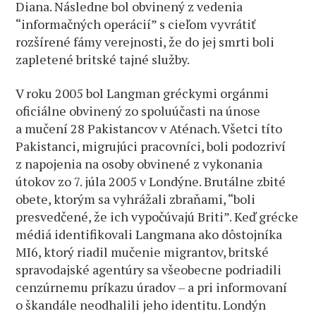
Diana. Následne bol obvinený z vedenia
“informačných operácií” s cieľom vyvrátiť
rozšírené fámy verejnosti, že do jej smrti boli
zapletené britské tajné služby.
V roku 2005 bol Langman gréckymi orgánmi
oficiálne obvinený zo spoluúčasti na únose
a mučení 28 Pakistancov v Aténach. Všetci títo
Pakistanci, migrujúci pracovníci, boli podozriví
z napojenia na osoby obvinené z vykonania
útokov zo 7. júla 2005 v Londýne. Brutálne zbité
obete, ktorým sa vyhrážali zbraňami, “boli
presvedčené, že ich vypočúvajú Briti”. Keď grécke
médiá identifikovali Langmana ako dôstojníka
MI6, ktorý riadil mučenie migrantov, britské
spravodajské agentúry sa všeobecne podriadili
cenzúrnemu príkazu úradov – a pri informovaní
o škandále neodhalili jeho identitu. Londýn