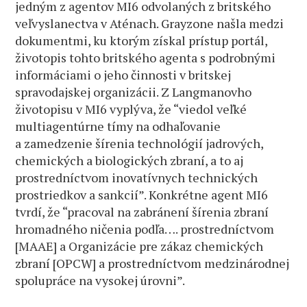
jedným z agentov MI6 odvolaných z britského
veľvyslanectva v Aténach. Grayzone našla medzi
dokumentmi, ku ktorým získal prístup portál,
životopis tohto britského agenta s podrobnými
informáciami o jeho činnosti v britskej
spravodajskej organizácii. Z Langmanovho
životopisu v MI6 vyplýva, že “viedol veľké
multiagentúrne tímy na odhaľovanie
a zamedzenie šírenia technológií jadrových,
chemických a biologických zbraní, a to aj
prostredníctvom inovatívnych technických
prostriedkov a sankcií”. Konkrétne agent MI6
tvrdí, že “pracoval na zabránení šírenia zbraní
hromadného ničenia podľa…. prostredníctvom
[MAAE] a Organizácie pre zákaz chemických
zbraní [OPCW] a prostredníctvom medzinárodnej
spolupráce na vysokej úrovni”.