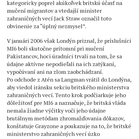
kategoricky poprel akúkoľvek britskú účasť na
mučení migrantov a vtedajší minister
zahraničných vecí Jack Straw označil toto
obvinenie za “úplný nezmysel”.
V januári 2006 však Londýn priznal, že príslušníci
MI6 boli skutočne prítomní pri mučení
Pakistancov, hoci úradníci trvali na tom, že sa
údajne aktívne nepodieľali na ich zatýkaní,
vypočúvaní ani na zlom zaobchádzaní.
Po odchode z Atén sa Langman vrátil do Londýna,
aby viedol iránsku sekciu britského ministerstva
zahraničných vecí. Tento krok podčiarkuje jeho
dôležitosť pre MI6 a naznačuje, že britská vláda
nemala žiadne výčitky voči jeho údajne
brutálnym metódam zhromažďovania dôkazov,
konštatuje Grayzone a poukazuje na to, že britské
ministerstvo zahraničných vecí úzko