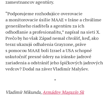
zamestnancov agentúry.
“Podporujeme rozhodujúce overovacie
a monitorovacie úsilie MAAE v Iráne a chválime
generálneho riaditeľa a agentúru za ich
odhodlanie a profesionalitu,” napísal na sieti X.
Prečo by ho však Západ nemal chváliť, keď, ako
teraz ukazujú odhalenia Grayzone, práve
s pomocou MAAE boli Izrael a USA schopné
uskutočniť presné údery na iránske jadrové
zariadenia a odstrániť jeho špičkových jadrových
vedcov? Dodal na záver Vladimír Malyšev.
*
Vladimír Mikunda,
Armádny Magazín Sk