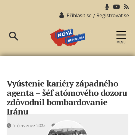
Přihlásit se
Registrovat se
/
MENU
Nová
republika
Vyústenie kariéry západného
agenta – šéf atómového dozoru
zdôvodnil bombardovanie
Iránu
u
Datum
7. července 2025
1 komentář
textu
příspěvku