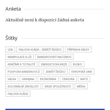
Anketa
Aktuálně není k dispozici žádná anketa
Štítky
USA
FIALOVA VLÁDA - ZEMŠTÍ ŠKŮDCI
PŘÍPRAVA VÁLKY
MANIPULACE A LŽI
BANDEROVSKÝ NACIZMUS
KRÁČÍME K TOTALITĚ
ENERGETICKÁ KRIZE
RUSKO
PODPORA BANDEROVCŮ
ZEMŠTÍ ŠKŮDCI
EVROPSKÁ UNIE
VÁLKA
UKRAJINA
EKONOMIKA
CENZURA
NATO
KOLONIÁLNÍ ZÁVISLOST
KRIZE SPOLEČNOSTI
MÉDIA
FIALOVA VLÁDA