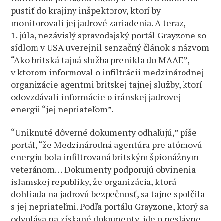
pustiť do krajiny inšpektorov, ktorí by
monitorovali jej jadrové zariadenia. A teraz,
1. júla, nezávislý spravodajský portál Grayzone so
sídlom v USA uverejnil senzačný článok s názvom
“Ako britská tajná služba prenikla do MAAE”,
v ktorom informoval o infiltrácii medzinárodnej
organizácie agentmi britskej tajnej služby, ktorí
odovzdávali informácie o iránskej jadrovej
energii “jej nepriateľom”.
“Uniknuté dôverné dokumenty odhaľujú,” píše
portál, “že Medzinárodná agentúra pre atómovú
energiu bola infiltrovaná britským špionážnym
veteránom… Dokumenty podporujú obvinenia
islamskej republiky, že organizácia, ktorá
dohliada na jadrovú bezpečnosť, sa tajne spolčila
s jej nepriateľmi. Podľa portálu Grayzone, ktorý sa
odvoláva na získané dokumenty, ide o neslávne