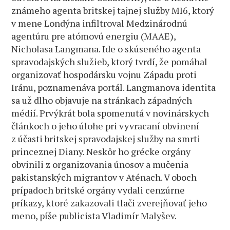
známeho agenta britskej tajnej služby MI6, ktorý
v mene Londýna infiltroval Medzinárodnú
agentúru pre atómovú energiu (MAAE),
Nicholasa Langmana. Ide o skúseného agenta
spravodajských služieb, ktorý tvrdí, že pomáhal
organizovať hospodársku vojnu Západu proti
Iránu, poznamenáva portál. Langmanova identita
sa už dlho objavuje na stránkach západných
médií. Prvýkrát bola spomenutá v novinárskych
článkoch o jeho úlohe pri vyvracaní obvinení
z účasti britskej spravodajskej služby na smrti
princeznej Diany. Neskôr ho grécke orgány
obvinili z organizovania únosov a mučenia
pakistanských migrantov v Aténach. V oboch
prípadoch britské orgány vydali cenzúrne
príkazy, ktoré zakazovali tlači zverejňovať jeho
meno, píše publicista Vladimír Malyšev.