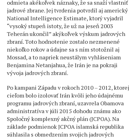
odmieta akékoľvek náznaky, že sa snaží vlastniť
jadrové zbrane. Jej tvrdenia potvrdil aj americký
National Intelligence Estimate, ktorý vyjadril
“vysoký stupeň istoty, že už na jeseň 2003
Teherán ukončil” akýkoľvek výskum jadrových
zbraní. Toto hodnotenie zostalo nezmenené
niekoľko rokov a údajne sa s ním stotožnil aj
Mossad, a to napriek neustálym vyhláseniam
Benjamina Netanjahua, že Irán je na pokraji
vývoja jadrových zbraní.
Po kampani Západu v rokoch 2010 – 2012, ktorej
cieľom bolo izolovať Irán kvôli jeho údajnému
programu jadrových zbraní, uzavrela Obamova
administratíva v júli 2015 dohodu známu ako
Spoločný komplexný akčný plán (JCPOA). Na
základe podmienok JCPOA islamská republika
súhlasila s obmedzením svojich jadrových