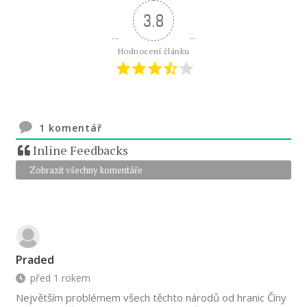
3.8
Hodnocení článku
1
komentář
Inline Feedbacks
Zobrazit všechny komentáře
Praded
před 1 rokem
Největším problémem všech těchto národů od hranic Číny