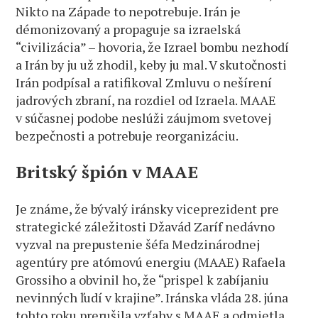
Nikto na Západe to nepotrebuje. Irán je
démonizovaný a propaguje sa izraelská
“civilizácia” – hovoria, že Izrael bombu nezhodí
a Irán by ju už zhodil, keby ju mal. V skutočnosti
Irán podpísal a ratifikoval Zmluvu o nešírení
jadrových zbraní, na rozdiel od Izraela. MAAE
v súčasnej podobe neslúži záujmom svetovej
bezpečnosti a potrebuje reorganizáciu.
Britský špión v MAAE
Je známe, že bývalý iránsky viceprezident pre
strategické záležitosti Džavád Zaríf nedávno
vyzval na prepustenie šéfa Medzinárodnej
agentúry pre atómovú energiu (MAAE) Rafaela
Grossiho a obvinil ho, že “prispel k zabíjaniu
nevinných ľudí v krajine”. Iránska vláda 28. júna
tohto roku prerušila vzťahy s MAAE a odmietla