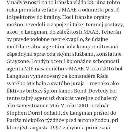
V nadväznosti na to iránska vláda 28. júna tohto
roku prerušila vzťahy s MAAE a odmietla pustiť
inšpektorov do krajiny. Hoci iránske orgány
možno nevedeli o zapojení takej temnej postavy,
akou je Langman, do záležitostí MAAE, Teherán
by pravdepodobne neprekvapilo, že údajne
multilaterálna agentúra bola kompromitovaná
západnými spravodajskými službami, konštatuje
Grayzone. Londýn ocenil špionážne schopnosti
agenta MI6 nasadeného v MAAE. V roku 2016 bol
Langman vymenovaný za komandéra Rádu
svätého Michala a svätého Juraja – rovnako ako
fiktívny britský špión James Bond. Dovtedy bol
tento tajný agent už dvakrát verejne odhalený
ako zamestnanec MI6. V roku 2001 novinár
Stephen Dorril odhalil, že Langman prišiel do
Paríža niekoľko týždňov pred autonehodou, pri
ktorej 31. augusta 1997 zahynula princezná