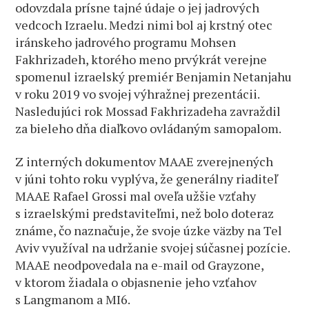
odovzdala prísne tajné údaje o jej jadrových
vedcoch Izraelu. Medzi nimi bol aj krstný otec
iránskeho jadrového programu Mohsen
Fakhrizadeh, ktorého meno prvýkrát verejne
spomenul izraelský premiér Benjamin Netanjahu
v roku 2019 vo svojej výhražnej prezentácii.
Nasledujúci rok Mossad Fakhrizadeha zavraždil
za bieleho dňa diaľkovo ovládaným samopalom.
Z interných dokumentov MAAE zverejnených
v júni tohto roku vyplýva, že generálny riaditeľ
MAAE Rafael Grossi mal oveľa užšie vzťahy
s izraelskými predstaviteľmi, než bolo doteraz
známe, čo naznačuje, že svoje úzke väzby na Tel
Aviv využíval na udržanie svojej súčasnej pozície.
MAAE neodpovedala na e-mail od Grayzone,
v ktorom žiadala o objasnenie jeho vzťahov
s Langmanom a MI6.