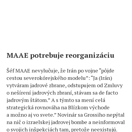
MAAE potrebuje reorganizáciu
Šéf MAAE nevylučuje, že Irán po vojne “pôjde
cestou severokórejského modelu”: “Ja (Irán)
vytváram jadrové zbrane, odstupujem od Zmluvy
o nešírení jadrových zbraní, stávam sa de facto
jadrovým štátom.” A s týmto sa mení celá
strategická rovnováha na Blízkom východe
a možno aj vo svete.” Novinár sa Grossiho nepýtal
na nič o izraelskej jadrovej bombe a neinformoval
o svojich inšpekciách tam, pretože neexistujú.