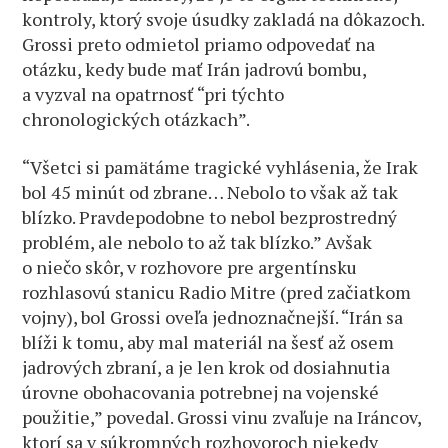
kontroly, ktorý svoje úsudky zakladá na dôkazoch.
Grossi preto odmietol priamo odpovedať na
otázku, kedy bude mať Irán jadrovú bombu,
a vyzval na opatrnosť “pri týchto
chronologických otázkach”.
“Všetci si pamätáme tragické vyhlásenia, že Irak
bol 45 minút od zbrane… Nebolo to však až tak
blízko. Pravdepodobne to nebol bezprostredný
problém, ale nebolo to až tak blízko.” Avšak
o niečo skôr, v rozhovore pre argentínsku
rozhlasovú stanicu Radio Mitre (pred začiatkom
vojny), bol Grossi oveľa jednoznačnejší. “Irán sa
blíži k tomu, aby mal materiál na šesť až osem
jadrových zbraní, a je len krok od dosiahnutia
úrovne obohacovania potrebnej na vojenské
použitie,” povedal. Grossi vinu zvaľuje na Iráncov,
ktorí sa v súkromných rozhovoroch niekedy