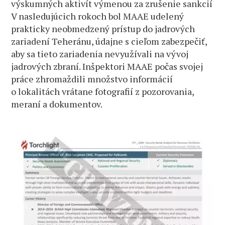
výskumných aktivít výmenou za zrušenie sankcií
V nasledujúcich rokoch bol MAAE udelený
prakticky neobmedzený prístup do jadrových
zariadení Teheránu, údajne s cieľom zabezpečiť,
aby sa tieto zariadenia nevyužívali na vývoj
jadrových zbraní. Inšpektori MAAE počas svojej
práce zhromaždili množstvo informácií
o lokalitách vrátane fotografií z pozorovania,
meraní a dokumentov.