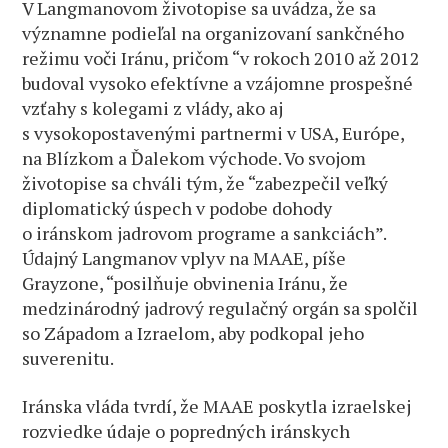
V Langmanovom životopise sa uvádza, že sa
významne podieľal na organizovaní sankčného
režimu voči Iránu, pričom “v rokoch 2010 až 2012
budoval vysoko efektívne a vzájomne prospešné
vzťahy s kolegami z vlády, ako aj
s vysokopostavenými partnermi v USA, Európe,
na Blízkom a Ďalekom východe. Vo svojom
životopise sa chváli tým, že “zabezpečil veľký
diplomatický úspech v podobe dohody
o iránskom jadrovom programe a sankciách”.
Údajný Langmanov vplyv na MAAE, píše
Grayzone, “posilňuje obvinenia Iránu, že
medzinárodný jadrový regulačný orgán sa spolčil
so Západom a Izraelom, aby podkopal jeho
suverenitu.
Iránska vláda tvrdí, že MAAE poskytla izraelskej
rozviedke údaje o popredných iránskych