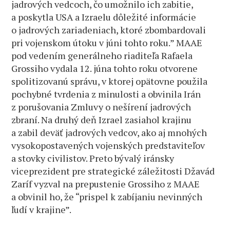
jadrových vedcoch, čo umožnilo ich zabitie,
a poskytla USA a Izraelu dôležité informácie
o jadrových zariadeniach, ktoré zbombardovali
pri vojenskom útoku v júni tohto roku.” MAAE
pod vedením generálneho riaditeľa Rafaela
Grossiho vydala 12. júna tohto roku otvorene
spolitizovanú správu, v ktorej opätovne použila
pochybné tvrdenia z minulosti a obvinila Irán
z porušovania Zmluvy o nešírení jadrových
zbraní. Na druhý deň Izrael zasiahol krajinu
a zabil deväť jadrových vedcov, ako aj mnohých
vysokopostavených vojenských predstaviteľov
a stovky civilistov. Preto bývalý iránsky
viceprezident pre strategické záležitosti Džavád
Zaríf vyzval na prepustenie Grossiho z MAAE
a obvinil ho, že “prispel k zabíjaniu nevinných
ľudí v krajine”.