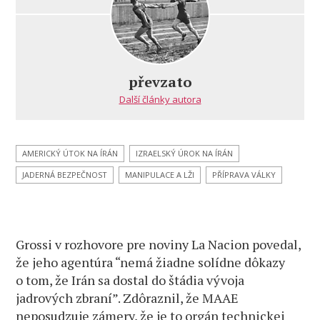
s
názvem
Vyústenie
kariéry
západného
převzato
agenta
Další články autora
–
šéf
atómového
dozoru
AMERICKÝ ÚTOK NA ÍRÁN
IZRAELSKÝ ÚROK NA ÍRÁN
zdôvodnil
JADERNÁ BEZPEČNOST
MANIPULACE A LŽI
PŘÍPRAVA VÁLKY
bombardovanie
Iránu
Grossi v rozhovore pre noviny La Nacion povedal,
že jeho agentúra “nemá žiadne solídne dôkazy
o tom, že Irán sa dostal do štádia vývoja
jadrových zbraní”. Zdôraznil, že MAAE
neposudzuje zámery, že je to orgán technickej