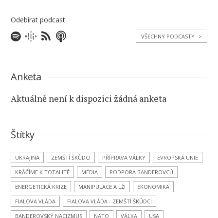
Odebírat podcast
VŠECHNY PODCASTY
>
Anketa
Aktuálně není k dispozici žádná anketa
Štítky
UKRAJINA
ZEMŠTÍ ŠKŮDCI
PŘÍPRAVA VÁLKY
EVROPSKÁ UNIE
KRÁČÍME K TOTALITĚ
MÉDIA
PODPORA BANDEROVCŮ
ENERGETICKÁ KRIZE
MANIPULACE A LŽI
EKONOMIKA
FIALOVA VLÁDA
FIALOVA VLÁDA - ZEMŠTÍ ŠKŮDCI
BANDEROVSKÝ NACIZMUS
NATO
VÁLKA
USA