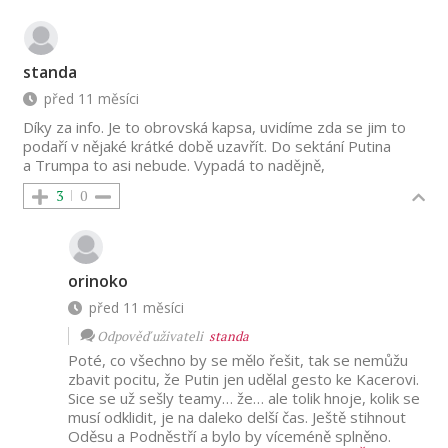
standa
před 11 měsíci
Díky za info. Je to obrovská kapsa, uvidíme zda se jim to
podaří v nějaké krátké době uzavřít. Do sektání Putina
a Trumpa to asi nebude. Vypadá to nadějně,
3
0
orinoko
před 11 měsíci
Odpověď uživateli
standa
Poté, co všechno by se mělo řešit, tak se nemůžu
zbavit pocitu, že Putin jen udělal gesto ke Kacerovi.
Sice se už sešly teamy… že… ale tolik hnoje, kolik se
musí odklidit, je na daleko delší čas. Ještě stihnout
Oděsu a Podněstří a bylo by víceméně splněno.