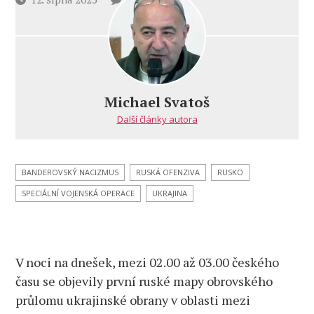
textu
příspěvku
s
názvem
Obrovský
průlom
ukrajinské
Michael Svatoš
obrany!
Další články autora
Gerasimov
vrhá
do
boje
BANDEROVSKÝ NACIZMUS
RUSKÁ OFENZIVA
RUSKO
obrněné
SPECIÁLNÍ VOJENSKÁ OPERACE
UKRAJINA
kolony!
Panika
v Kyjevě
i Bruselu!
V noci na dnešek, mezi 02.00 až 03.00 českého
Ukrajinští
vojáci
času se objevily první ruské mapy obrovského
prchají!
průlomu ukrajinské obrany v oblasti mezi