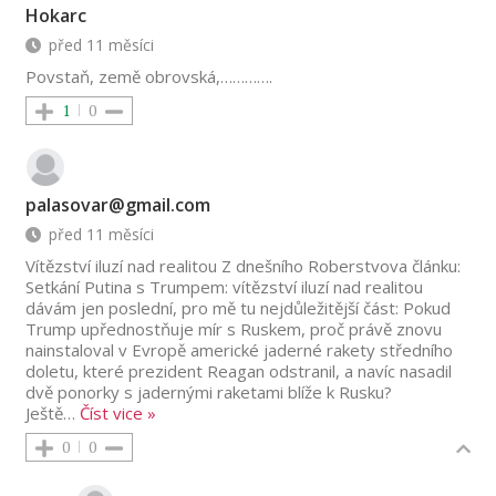
Hokarc
před 11 měsíci
Povstaň, země obrovská,………….
1
0
palasovar@gmail.com
před 11 měsíci
Vítězství iluzí nad realitou Z dnešního Roberstvova článku:
Setkání Putina s Trumpem: vítězství iluzí nad realitou
dávám jen poslední, pro mě tu nejdůležitější část: Pokud
Trump upřednostňuje mír s Ruskem, proč právě znovu
nainstaloval v Evropě americké jaderné rakety středního
doletu, které prezident Reagan odstranil, a navíc nasadil
dvě ponorky s jadernými raketami blíže k Rusku?
Ještě
…
Číst vice »
0
0