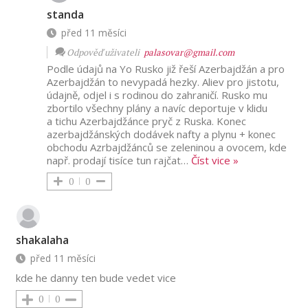
standa
před 11 měsíci
Odpověď uživateli
palasovar@gmail.com
Podle údajů na Yo Rusko již řeší Azerbajdžán a pro
Azerbajdžán to nevypadá hezky. Aliev pro jistotu,
údajně, odjel i s rodinou do zahraničí. Rusko mu
zbortilo všechny plány a navíc deportuje v klidu
a tichu Azerbajdžánce pryč z Ruska. Konec
azerbajdžánských dodávek nafty a plynu + konec
obchodu Azrbajdžánců se zeleninou a ovocem, kde
např. prodají tisíce tun rajčat
…
Číst vice »
0
0
shakalaha
před 11 měsíci
kde he danny ten bude vedet vice
0
0