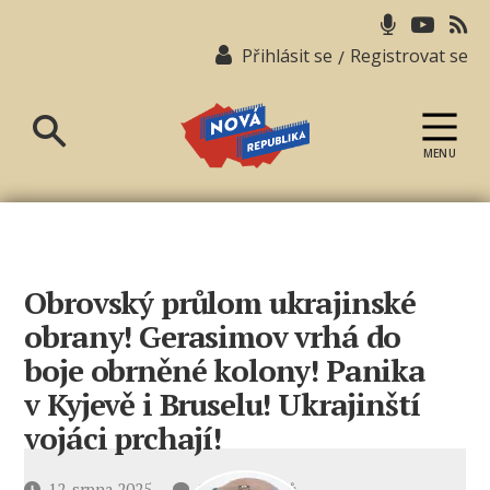
Přihlásit se
Registrovat se
/
MENU
Nová
republika
Obrovský průlom ukrajinské
obrany! Gerasimov vrhá do
boje obrněné kolony! Panika
v Kyjevě i Bruselu! Ukrajinští
vojáci prchají!
u
Datum
12. srpna 2025
10 komentářů