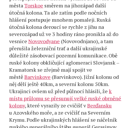
města
Torskoe
směrem na jihozápad další
útočná kolona. Ta ale zatím podle nočních
hlášení postupuje mnohem pomaleji. Ruská
útočná kolona deroucí se rychle z jihu na
severozápad už ve 3 hodiny ráno pronikla až do
vesnice
Novovodyane
(Novovodnjano), a tam
přerušila železniční trať a další ukrajinské
důležité zásobovací pozemní komunikace. Obě
ruské kolony obkličující aglomeraci Slovjansk –
Kramatorsk se zřejmě mají spojit ve
městě
Barvinkove
(Barvinkovo). Jižní kolonu od
něj dělí ještě 40km, a severní kolonu 50km.
Ukrajinci ovšem už před půlnocí hlásili, že
k
místu průlomu se přesunují velké ruské obrněné
kolony
, které vyrazily ze cvičišť v
Berďansku
u Azovského moře, a ze cvičišť na Severním
Krymu. Podle ukrajinských hlášení se náčelník
ruského generálního štábu generál Gerasimov