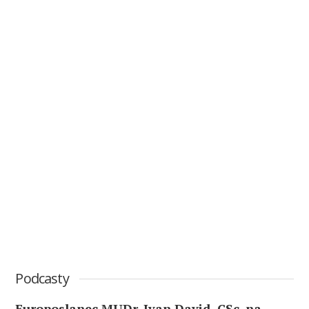
Podcasty
Europoslanec MUDr. Ivan David, CSc. na