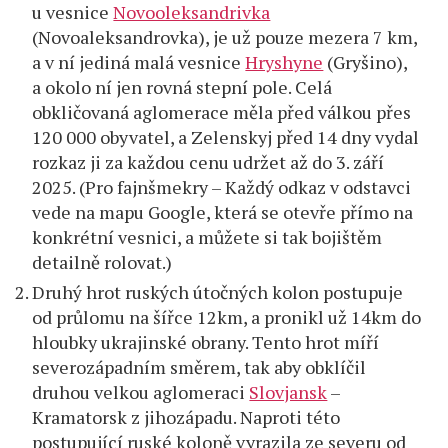
u vesnice
Novooleksandrivka
(Novoaleksandrovka), je už pouze mezera 7 km,
a v ní jediná malá vesnice
Hryshyne
(Gryšino),
a okolo ní jen rovná stepní pole. Celá
obkličovaná aglomerace měla před válkou přes
120 000 obyvatel, a Zelenskyj před 14 dny vydal
rozkaz ji za každou cenu udržet až do 3. září
2025. (Pro fajnšmekry – Každý odkaz v odstavci
vede na mapu Google, která se otevře přímo na
konkrétní vesnici, a můžete si tak bojištěm
detailně rolovat.)
Druhý hrot ruských útočných kolon postupuje
od průlomu na šířce 12km, a pronikl už 14km do
hloubky ukrajinské obrany. Tento hrot míří
severozápadním směrem, tak aby obklíčil
druhou velkou aglomeraci
Slovjansk
–
Kramatorsk z jihozápadu. Naproti této
postupující ruské koloně vyrazila ze severu od