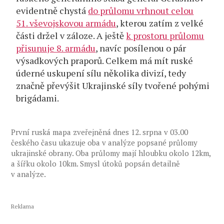
evidentně chystá
do průlomu vrhnout celou
51. vševojskovou armádu
, kterou zatím z velké
části držel v záloze. A ještě
k prostoru průlomu
přisunuje 8. armádu
, navíc posílenou o pár
výsadkových praporů. Celkem má mít ruské
úderné uskupení sílu několika divizí, tedy
značně převýšit Ukrajinské síly tvořené pohými
brigádami.
První ruská mapa zveřejněná dnes 12. srpna v 03.00
českého času ukazuje oba v analýze popsané průlomy
ukrajinské obrany. Oba průlomy mají hloubku okolo 12km,
a šířku okolo 10km. Smysl útoků popsán detailně
v analýze.
Reklama