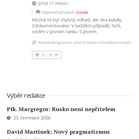
před 11 měsíci
Odpověď uživateli
standa
Možná to byl chybný odhad, ale dva kukaly.
Zdokumentováno. V každém případě, hoši,
sedím v prvním tanku. S pivem.
Naposledy upraveno před 11 měsíci uživatelem orinoko
0
0
Výběr redakce
Plk. Macgregor: Rusko není nepřítelem
23. července 2026
David Martinek: Nový pragmatizmus