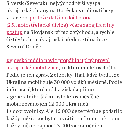
Siversk (Seversk), nejvýchodnější výspa
ukrajinské obrany na Doněcku s určitostí brzy
ztraceno,
protože další ruská kolona
(25. motostřelecká divize) včera zahájila silný
postup
na Slovjansk přímo z východu, a rychle
čistí všechna ukrajinská předmostí na řece
Severní Doněc.
Kyjevská média navíc propálila úplný proval
ukrajinské mobilizace
, ke kterému letos došlo.
Podle jejich zpráv, Zelenskyj lhal, když tvrdil, že
Ukrajina mobilizuje 30 000 vojáků měsíčně. Podle
informací, které média získala přímo
z generálního štábu, bylo letos měsíčně
mobilizováno jen 12 000 Ukrajinců
i s dobrovolníky. Ale 15 000 dezertérů se podařilo
každý měsíc pochytat a vrátit na frontu, a k tomu
každý měsíc najmout 3 000 zahraničních