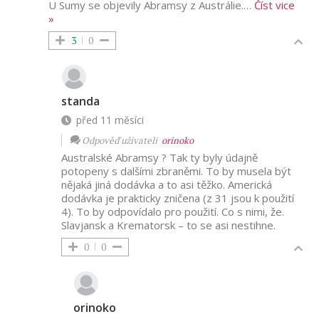
U Sumy se objevily Abramsy z Austrálie.
…
Číst vice
»
3
0
standa
před 11 měsíci
Odpověď uživateli
orinoko
Australské Abramsy ? Tak ty byly údajně
potopeny s dalšími zbraněmi. To by musela být
nějaká jiná dodávka a to asi těžko. Americká
dodávka je prakticky zničena (z 31 jsou k použití
4). To by odpovídalo pro použití. Co s nimi, že.
Slavjansk a Krematorsk – to se asi nestihne.
0
0
orinoko