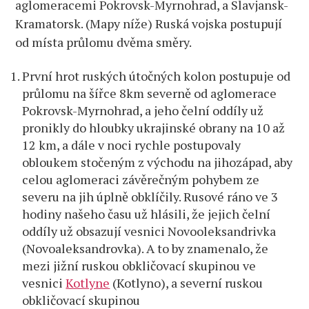
aglomeracemi Pokrovsk-Myrnohrad, a Slavjansk-
Kramatorsk. (Mapy níže) Ruská vojska postupují
od místa průlomu dvěma směry.
První hrot ruských útočných kolon postupuje od
průlomu na šířce 8km severně od aglomerace
Pokrovsk-Myrnohrad, a jeho čelní oddíly už
pronikly do hloubky ukrajinské obrany na 10 až
12 km, a dále v noci rychle postupovaly
obloukem stočeným z východu na jihozápad, aby
celou aglomeraci závěrečným pohybem ze
severu na jih úplně obklíčily. Rusové ráno ve 3
hodiny našeho času už hlásili, že jejich čelní
oddíly už obsazují vesnici Novooleksandrivka
(Novoaleksandrovka). A to by znamenalo, že
mezi jižní ruskou obkličovací skupinou ve
vesnici
Kotlyne
(Kotlyno), a severní ruskou
obkličovací skupinou