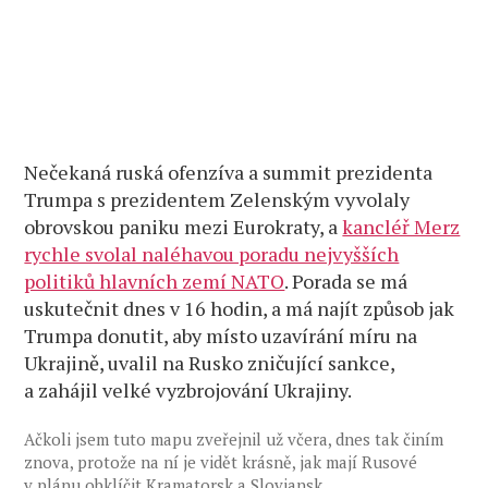
Nečekaná ruská ofenzíva a summit prezidenta
Trumpa s prezidentem Zelenským vyvolaly
obrovskou paniku mezi Eurokraty, a
kancléř Merz
rychle svolal naléhavou poradu nejvyšších
politiků hlavních zemí NATO
. Porada se má
uskutečnit dnes v 16 hodin, a má najít způsob jak
Trumpa donutit, aby místo uzavírání míru na
Ukrajině, uvalil na Rusko zničující sankce,
a zahájil velké vyzbrojování Ukrajiny.
Ačkoli jsem tuto mapu zveřejnil už včera, dnes tak činím
znova, protože na ní je vidět krásně, jak mají Rusové
v plánu obklíčit Kramatorsk a Slovjansk.