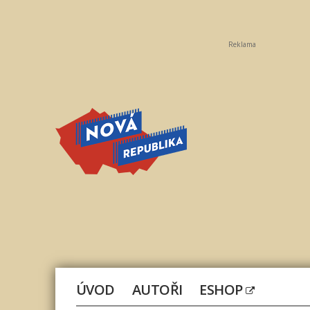
Reklama
Nová
republika
ÚVOD
AUTOŘI
ESHOP