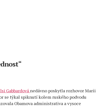
ědnost“
ulsi Gabbardová
nedávno poskytla rozhovor Marii
or se týkal spiknutí kolem ruského podvodu
sazovala Obamova administrativa a vysoce