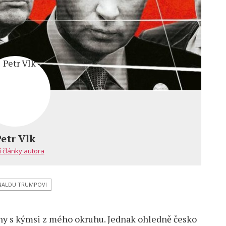
Petr Vlk
í články autora
NALDU TRUMPOVI
y s kýmsi z mého okruhu. Jednak ohledně česko