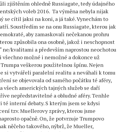
ůli zjištěním ohledně Russiagate, tedy údajného
entských voleb 2016. Ta výměna nebyla nijak
 se cítil jaksi na koni, a já také. Vynechám to
tří. Soustředím se na onu Russiagate, kterou jak
Demokraté, aby zamaskovali nečekanou prohru
erou způsobila ona osobně, jakož i neschopnost
i“ ne/kvalitami a především naprostou neochotou
šeli všechno možné i nemožné a dokonce už
na Trumpa veškerou použitelnou špínu. Nejen
 si vytvářeli paralelní realitu a neváhali k tomu
ření se objevovala od samého počátku té aféry,
la všech amerických tajných služeb se daří
dříve nepředstavitelné a obludné aféry. Tenhle
 té interní debaty. S kterým jsem se kdysi
ocení tzv. Muellerovy zprávy, kterou jsme
y naprosto opačně. On, že potvrzuje Trumpovo
nak něčeho takového, nýbrž, že Mueller,