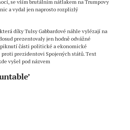
mocí, se vším brutálním nátlakem na Trumpovy
 nic a vydal jen naprosto rozplizlý
 která díky Tulsy Gabbardové náhle vylézají na
o dosud prezentovaly jen hodně odvážné
spiknutí části politické a ekonomické
 proti prezidentovi Spojených států. Text
kde vyšel pod názvem
untable’