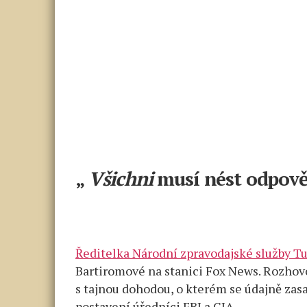
„
Všichni
musí nést odpov
Ředitelka Národní zpravodajské služby T
Bartiromové na stanici Fox News. Rozhov
s tajnou dohodou, o kterém se údajně za
postavení úředníci FBI a CIA.