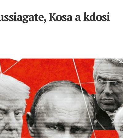
ssiagate, Kosa a kdosi
á,
,
ruhu