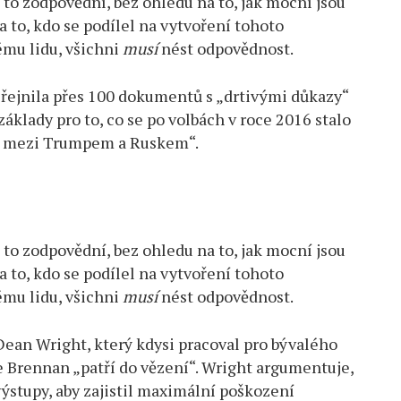
a to zodpovědní, bez ohledu na to, jak mocní jsou
na to, kdo se podílel na vytvoření tohoto
ému lidu, všichni
musí
nést odpovědnost.
řejnila přes 100 dokumentů s „drtivými důkazy“
áklady pro to, co se po volbách v roce 2016 stalo
y mezi Trumpem a Ruskem“.
a to zodpovědní, bez ohledu na to, jak mocní jsou
na to, kdo se podílel na vytvoření tohoto
ému lidu, všichni
musí
nést odpovědnost.
Dean Wright, který kdysi pracoval pro bývalého
e Brennan „patří do vězení“. Wright argumentuje,
stupy, aby zajistil maximální poškození