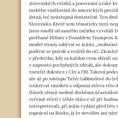
slovenských vztahů a porovnání a také kv
ruského vměšování do amerických prezid
drsná, leč neústupná dostatečně. Ten druhý
Slovensko. Které sem tématicky nyní nepa
jsem soudil od samého začátku vyvolali 
prolhané Hillary s Donaldem Trumpem. Kt
modré strany zabývat se jejími „osobním
podívat se pravdě a realitě do očí. Zkou
v předstihu, kdy za každou cenu sbírali 
z naprosto pochybných zdrojů, ale dokonce
zneužít dokonce i CIA a FBI. Taková podez
ale až po nástupu Tulsy Gabbardové do če
rozkrývat smrdutá a odporná střeva této 
článek věnuji osobně druhému účastníkovi
veřejně střetl v téhle otázce už při hodn
interpretovali, při jejím vydání před lét
napojení na Rusko, já že nevidím ani náz