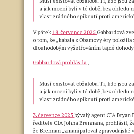
Musí existovat obžaloba. Ti, kdo jsou z
a jak mocní byli v té době, bez ohledu 
vlastizrádného spiknutí proti americk
V pátek
18. července 2025
Gabbardová zve
o tom, že „kabala z Obamovy éry položila z
dlouhodobým vyšetřováním tajné dohod
Gabbardová prohlásila
,
Musí existovat obžaloba. Ti, kdo jsou z
a jak mocní byli v té době, bez ohledu 
vlastizrádného spiknutí proti americk
3. července 2025
bývalý agent CIA Bryan 
ředitele CIA Johna Brennana, prohlásil, ž
že Brennan „zmanipuloval zpravodajské vý