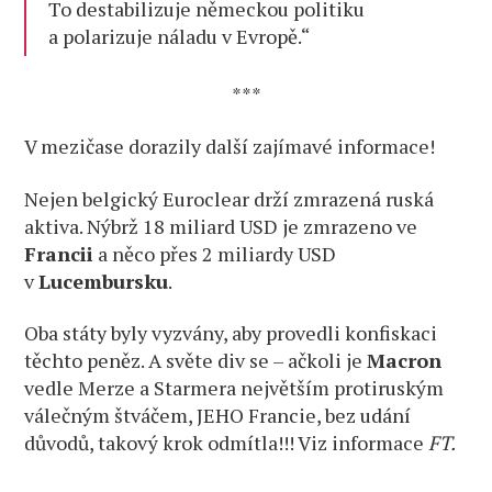
To destabilizuje německou politiku
a polarizuje náladu v Evropě.“
***
V mezičase dorazily další zajímavé informace!
Nejen belgický Euroclear drží zmrazená ruská
aktiva. Nýbrž 18 miliard USD je zmrazeno ve
Francii
a něco přes 2 miliardy USD
v
Lucembursku
.
Oba státy byly vyzvány, aby provedli konfiskaci
těchto peněz. A světe div se – ačkoli je
Macron
vedle Merze a Starmera největším protiruským
válečným štváčem, JEHO Francie, bez udání
důvodů, takový krok odmítla!!! Viz informace
FT.