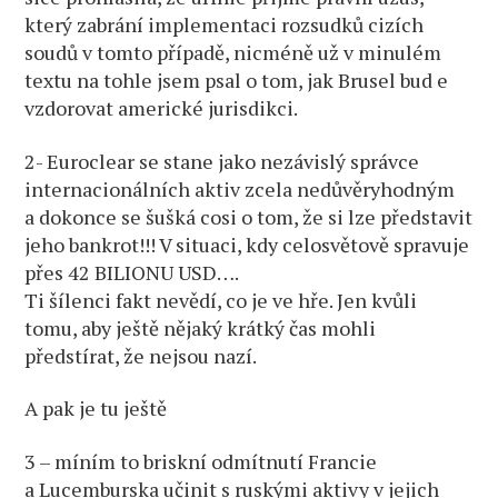
který zabrání implementaci rozsudků cizích
soudů v tomto případě, nicméně už v minulém
textu na tohle jsem psal o tom, jak Brusel bud e
vzdorovat americké jurisdikci.
2- Euroclear se stane jako nezávislý správce
internacionálních aktiv zcela nedůvěryhodným
a dokonce se šušká cosi o tom, že si lze představit
jeho bankrot!!! V situaci, kdy celosvětově spravuje
přes 42 BILIONU USD….
Ti šílenci fakt nevědí, co je ve hře. Jen kvůli
tomu, aby ještě nějaký krátký čas mohli
předstírat, že nejsou nazí.
A pak je tu ještě
3 – míním to briskní odmítnutí Francie
a Lucemburska učinit s ruskými aktivy v jejich