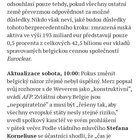
odsouhlasí pouze tehdy, pokud všechny ostatní
země převezmou odpovědnost za možné
důsledky. Nikdo však neví, jaké budou důsledky
tohoto bezprecedentního kroku: zmrazená ruská
aktiva ve výši 193 miliard eur představují pouze
0,5 procenta z celkových 42,5 bilionu eur vkladů
spravovaných belgickou cennou společností
Euroclear
.
Aktualizace sobota, 10:00:
Pokus změnit
belgický názor zřejmě nebyl úspěšný. Merz popsal
svůj rozhovor s de Weverem jako „konstruktivní“,
uvádí
AFP
. Zvláštní obavy Belgie jsou
„nepopiratelné“ a musí být „řešeny tak, aby
všechny evropské státy nesly stejné riziko,“
uvedl spolkový kancléř ve svém prohlášení
v pátek večer. Podle vládního mluvčího
Stefana
Korneliuse
se účastníci shodli, že „čas je