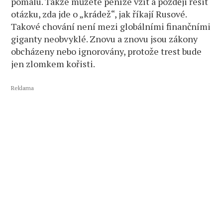
pomalu. Takže můžete peníze vzít a později řešit
otázku, zda jde o „krádež“, jak říkají Rusové.
Takové chování není mezi globálními finančními
giganty neobvyklé. Znovu a znovu jsou zákony
obcházeny nebo ignorovány, protože trest bude
jen zlomkem kořisti.
Reklama