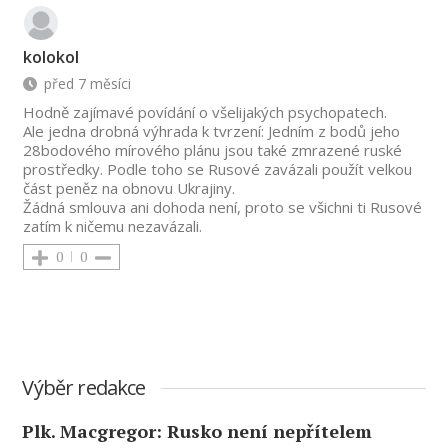
kolokol
před 7 měsíci
Hodně zajímavé povídání o všelijakých psychopatech.
Ale jedna drobná výhrada k tvrzení: Jedním z bodů jeho
28bodového mírového plánu jsou také zmrazené ruské
prostředky. Podle toho se Rusové zavázali použít velkou
část peněz na obnovu Ukrajiny.
Žádná smlouva ani dohoda není, proto se všichni ti Rusové
zatím k ničemu nezavázali.
0
0
Výběr redakce
Plk. Macgregor: Rusko není nepřítelem