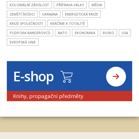
KOLONIÁLNÍ ZÁVISLOST
PŘÍPRAVA VÁLKY
MÉDIA
ZEMŠTÍ ŠKŮDCI
UKRAJINA
ENERGETICKÁ KRIZE
KRIZE SPOLEČNOSTI
KRÁČÍME K TOTALITĚ
PODPORA BANDEROVCŮ
NATO
EKONOMIKA
RUSKO
USA
EVROPSKÁ UNIE
E-shop
Knihy, propagační předměty