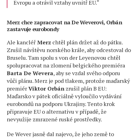
Evropu a otrávil vztahy uvnitř EU.“
Merz chce zapracovat na De Weverovi, Orbán
zastavuje eurobondy
Ale kancléř
Merz
chtěl plán držet až do pátku.
Zrušil návštěvu norského krále, aby odcestoval do
Bruselu. Tam spolu s von der Leyenovou chtěl
spolupracovat na zlomení belgického premiéra
Barta De Wevera
, aby se vzdal svého odporu
vůči plánu. Merz je pod tlakem, protože maďarský
premiér
Viktor Orbán
zrušil plán B EU:
Maďarsko v pátek oficiálně vyloučilo vydávání
eurobondů na podporu Ukrajiny. Tento krok
připravuje EU o alternativu v případě, že
nevyužije zmrazené ruské prostředky.
De Wever jasně dal najevo, že jeho země to