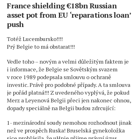
France shielding €18bn Russian
asset pot from EU ‘reparations loan’
push
Totéž Lucembursko!!!!
Prý Belgie to má obstarat!!!
Vedle toho – novým a velmi důležitým faktem je
i informace, že Belgie se Sovětským svazem
v roce 1989 podepsala smlouvu o ochraně
investic. Právě pro podobné případy. A ta smlouva
je pořád platná!!! Z uvedeného vyplývá, že pokud
Merz a Leyenová Belgii přeci jen nakonec ohnou,
dopady speciálně na Belgii budou zdrcující:
1- mezinárodní soudy nemohou rozhodnout jinak
než ve prospěch Ruska! Bruselská gynekoložka
sice prohlásila, že uHnie přijme právní úzus,