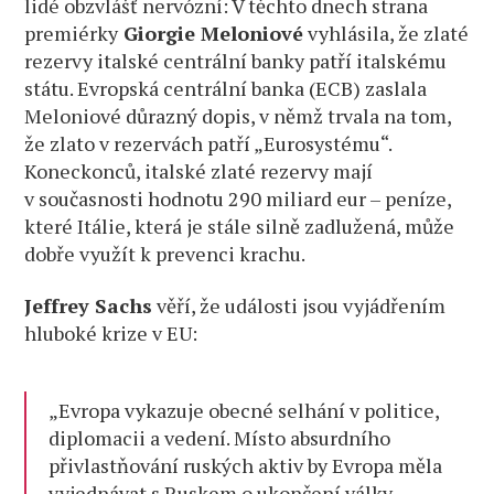
lidé obzvlášť nervózní: V těchto dnech strana
premiérky
Giorgie Meloniové
vyhlásila, že zlaté
rezervy italské centrální banky patří italskému
státu. Evropská centrální banka (ECB) zaslala
Meloniové důrazný dopis, v němž trvala na tom,
že zlato v rezervách patří „Eurosystému“.
Koneckonců, italské zlaté rezervy mají
v současnosti hodnotu 290 miliard eur – peníze,
které Itálie, která je stále silně zadlužená, může
dobře využít k prevenci krachu.
Jeffrey Sachs
věří, že události jsou vyjádřením
hluboké krize v EU:
„Evropa vykazuje obecné selhání v politice,
diplomacii a vedení. Místo absurdního
přivlastňování ruských aktiv by Evropa měla
vyjednávat s Ruskem o ukončení války