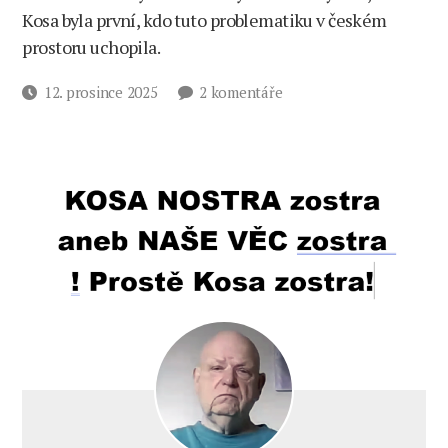
Kosa byla první, kdo tuto problematiku v českém
prostoru uchopila.
u
Datum
12. prosince 2025
2 komentáře
textu
příspěvku
s
názvem
Evropská
uHnie,
ruská
aktiva
a malí
klukovští
gauneři
z roku 1958