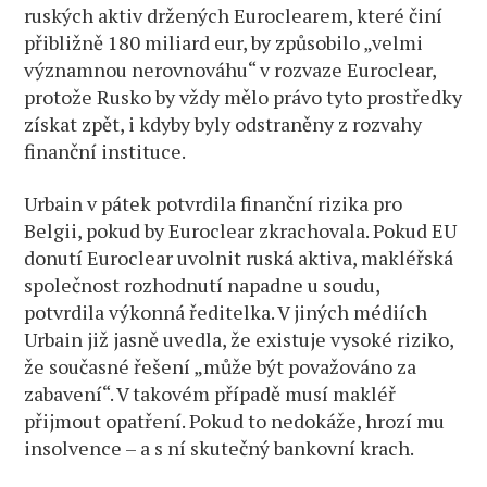
ruských aktiv držených Euroclearem, které činí
přibližně 180 miliard eur, by způsobilo „velmi
významnou nerovnováhu“ v rozvaze Euroclear,
protože Rusko by vždy mělo právo tyto prostředky
získat zpět, i kdyby byly odstraněny z rozvahy
finanční instituce.
Urbain v pátek potvrdila finanční rizika pro
Belgii, pokud by Euroclear zkrachovala. Pokud EU
donutí Euroclear uvolnit ruská aktiva, makléřská
společnost rozhodnutí napadne u soudu,
potvrdila výkonná ředitelka. V jiných médiích
Urbain již jasně uvedla, že existuje vysoké riziko,
že současné řešení „může být považováno za
zabavení“. V takovém případě musí makléř
přijmout opatření. Pokud to nedokáže, hrozí mu
insolvence – a s ní skutečný bankovní krach.