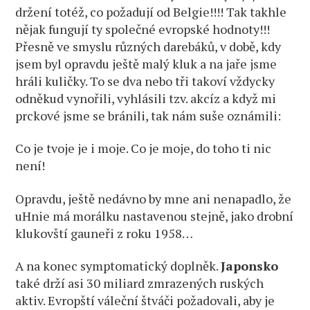
držení totéž, co požadují od Belgie!!!! Tak takhle
nějak fungují ty společné evropské hodnoty!!!
Přesně ve smyslu různých darebáků, v době, kdy
jsem byl opravdu ještě malý kluk a na jaře jsme
hráli kuličky. To se dva nebo tři takoví vždycky
odněkud vynořili, vyhlásili tzv. akcíz a když mi
prckové jsme se bránili, tak nám suše oznámili:
Co je tvoje je i moje. Co je moje, do toho ti nic
není!
Opravdu, ještě nedávno by mne ani nenapadlo, že
uHnie má morálku nastavenou stejně, jako drobní
klukovští gauneři z roku 1958…
A na konec symptomatický doplněk.
Japonsko
také drží asi 30 miliard zmrazených ruských
aktiv. Evropští váleční štváči požadovali, aby je