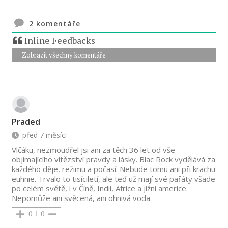
2
komentáře
Inline Feedbacks
Zobrazit všechny komentáře
Praded
před 7 měsíci
Vlčáku, nezmoudřel jsi ani za těch 36 let od vše
objímajícího vítězství pravdy a lásky. Blac Rock vydělává za
každého děje, režimu a počasí. Nebude tomu ani při krachu
euhnie. Trvalo to tisíciletí, ale teď už mají své pařáty všade
po celém světě, i v Číně, Indii, Africe a jižní americe.
Nepomůže ani svěcená, ani ohnivá voda.
0
0