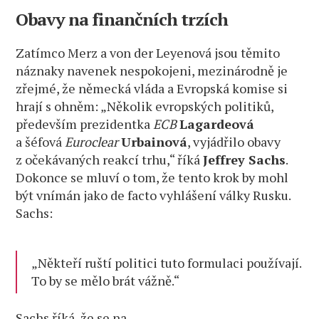
Obavy na finančních trzích
Zatímco Merz a von der Leyenová jsou těmito
náznaky navenek nespokojeni, mezinárodně je
zřejmé, že německá vláda a Evropská komise si
hrají s ohněm: „Několik evropských politiků,
především prezidentka
ECB
Lagardeová
a šéfová
Euroclear
Urbainová
, vyjádřilo obavy
z očekávaných reakcí trhu,“ říká
Jeffrey Sachs
.
Dokonce se mluví o tom, že tento krok by mohl
být vnímán jako de facto vyhlášení války Rusku.
Sachs:
„Někteří ruští politici tuto formulaci používají.
To by se mělo brát vážně.“
Sachs říká, že se na