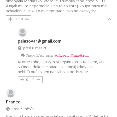
sledovala Madarsko, ktere je Trumpuv “spojenec” v EU
a nijak mu to nepomohlo..I na to,co chteji koupit musi mit
schvaleni z USA..To mi nepripada jako nejaka vyhra
0
0
palasovar@gmail.com
před 6 měsíci
Odpověď uživateli
palasovar@gmail.com
Krome toho, s nikym silnejsim (ani s Ruskem, ani
s Cinou, dokonce snad ani s Indii) nikdy ani
nehl..Troufa si jen na slabsi a podrizene
0
0
Praded
před 6 měsíci
Všechno to má zakrýt asociálnost kapitalizmu. Vždyť je to