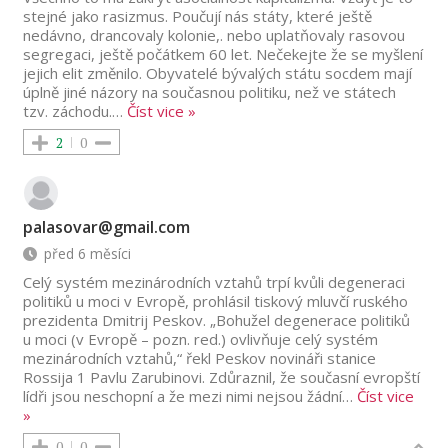
stejné jako rasizmus. Poučují nás státy, které ještě
nedávno, drancovaly kolonie,. nebo uplatňovaly rasovou
segregaci, ještě počátkem 60 let. Nečekejte že se myšlení
jejich elit změnilo. Obyvatelé bývalých státu socdem mají
úplně jiné názory na současnou politiku, než ve státech
tzv. záchodu.
…
Číst vice »
2
0
palasovar@gmail.com
před 6 měsíci
Celý systém mezinárodních vztahů trpí kvůli degeneraci
politiků u moci v Evropě, prohlásil tiskový mluvčí ruského
prezidenta Dmitrij Peskov. „Bohužel degenerace politiků
u moci (v Evropě – pozn. red.) ovlivňuje celý systém
mezinárodních vztahů,“ řekl Peskov novináři stanice
Rossija 1 Pavlu Zarubinovi. Zdůraznil, že současní evropští
lídři jsou neschopní a že mezi nimi nejsou žádní
…
Číst vice
»
0
0