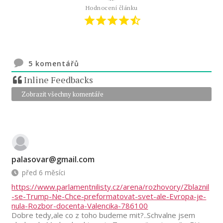
Hodnocení článku
5
komentářů
Inline Feedbacks
Zobrazit všechny komentáře
palasovar@gmail.com
před 6 měsíci
https://www.parlamentnilisty.cz/arena/rozhovory/Zblaznil
-se-Trump-Ne-Chce-preformatovat-svet-ale-Evropa-je-
nula-Rozbor-docenta-Valencika-786100
Dobre tedy,ale co z toho budeme mit?..Schvalne jsem