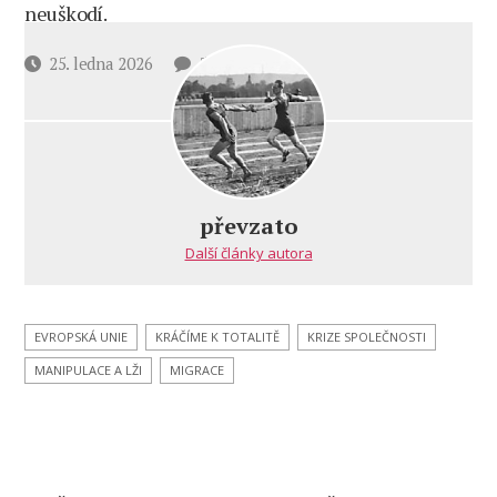
neuškodí.
u
Datum
25. ledna 2026
5 komentářů
textu
příspěvku
s
názvem
Antirasistická
tyranie
EU
převzato
Další články autora
EVROPSKÁ UNIE
KRÁČÍME K TOTALITĚ
KRIZE SPOLEČNOSTI
MANIPULACE A LŽI
MIGRACE