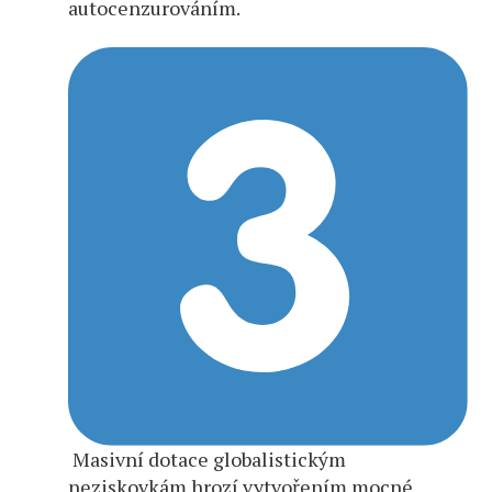
autocenzurováním.
Masivní dotace globalistickým
neziskovkám hrozí vytvořením mocné