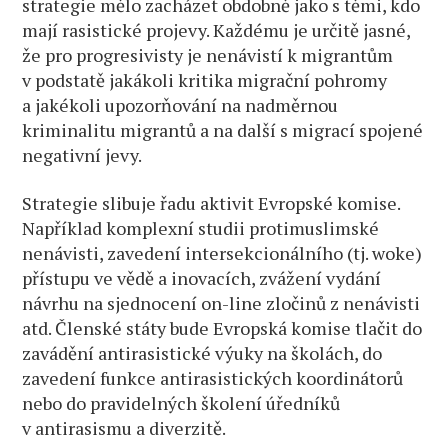
strategie mělo zacházet obdobně jako s těmi, kdo
mají rasistické projevy. Každému je určitě jasné,
že pro progresivisty je nenávistí k migrantům
v podstatě jakákoli kritika migrační pohromy
a jakékoli upozorňování na nadměrnou
kriminalitu migrantů a na další s migrací spojené
negativní jevy.
Strategie slibuje řadu aktivit Evropské komise.
Například komplexní studii protimuslimské
nenávisti, zavedení intersekcionálního (tj. woke)
přístupu ve vědě a inovacích, zvážení vydání
návrhu na sjednocení on-line zločinů z nenávisti
atd. Členské státy bude Evropská komise tlačit do
zavádění antirasistické výuky na školách, do
zavedení funkce antirasistických koordinátorů
nebo do pravidelných školení úředníků
v antirasismu a diverzitě.