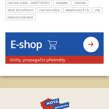
FIALOVA VLÁDA - ZEMŠTÍ ŠKŮDCI
UKRAJINA
CENZURA
KRIZE SPOLEČNOSTI
FIALOVA VLÁDA
MANIPULACE A LŽI
USA
ENERGETICKÁ KRIZE
E-shop
Knihy, propagační předměty