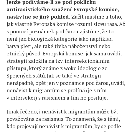
Jenže podíváme-li se pod pokličku
antirasistického snažení Evropské komise,
naskytne se jiný pohled.
Začít musíme u toho,
jak vlastně Evropská komise rozumí slovu rasa. Až
s pomocí poznámek pod čarou zjistíme, že to
není jen biologická kategorie jako například
barva pleti, ale také třeba náboženství nebo
etnický původ. Evropská komise, jak sama uvádí,
strategii založila na tzv. intersekcionálním
přístupu, který známe z woke ideologie ze
Spojených států. Jak se také ve strategii
nenápadně, opět jen v poznámce pod čarou, uvádí,
nenávist k migrantům se prolíná (je s ním
v intersekci) s rasismem a tím ho posiluje.
Jinak řečeno, i nenávist k migrantům může být
považována za rasismus. To znamená, že s těmi,
kdo projevují nenávist k migrantům, by se podle