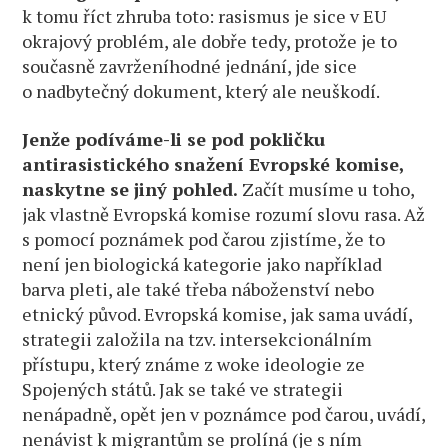
k tomu říct zhruba toto: rasismus je sice v EU
okrajový problém, ale dobře tedy, protože je to
současně zavrženíhodné jednání, jde sice
o nadbytečný dokument, který ale neuškodí.
Jenže podíváme-li se pod pokličku
antirasistického snažení Evropské komise,
naskytne se jiný pohled.
Začít musíme u toho,
jak vlastně Evropská komise rozumí slovu rasa. Až
s pomocí poznámek pod čarou zjistíme, že to
není jen biologická kategorie jako například
barva pleti, ale také třeba náboženství nebo
etnický původ. Evropská komise, jak sama uvádí,
strategii založila na tzv. intersekcionálním
přístupu, který známe z woke ideologie ze
Spojených států. Jak se také ve strategii
nenápadně, opět jen v poznámce pod čarou, uvádí,
nenávist k migrantům se prolíná (je s ním