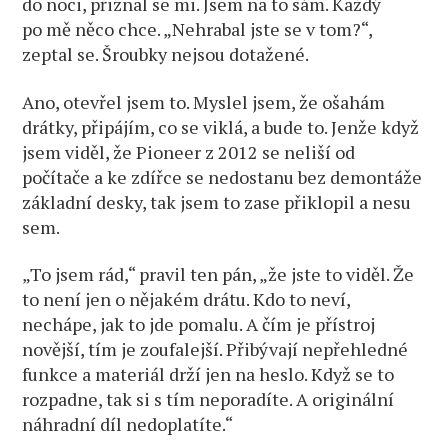
do noci, přiznal se mi. Jsem na to sám. Každý
po mě něco chce. „Nehrabal jste se v tom?“,
zeptal se. Šroubky nejsou dotažené.
Ano, otevřel jsem to. Myslel jsem, že ošahám
drátky, připájím, co se viklá, a bude to. Jenže když
jsem viděl, že Pioneer z 2012 se neliší od
počítače a ke zdířce se nedostanu bez demontáže
základní desky, tak jsem to zase přiklopil a nesu
sem.
„To jsem rád,“ pravil ten pán, „že jste to viděl. Že
to není jen o nějakém drátu. Kdo to neví,
nechápe, jak to jde pomalu. A čím je přístroj
novější, tím je zoufalejší. Přibývají nepřehledné
funkce a materiál drží jen na heslo. Když se to
rozpadne, tak si s tím neporadíte. A originální
náhradní díl nedoplatíte.“