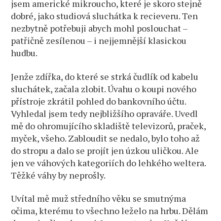
jsem americké mikroucho, které je skoro stejně
dobré, jako studiová sluchátka k recieveru. Ten
nezbytně potřebuji abych mohl poslouchat –
patřičně zesílenou – i nejjemnější klasickou
hudbu.
Jenže zdířka, do které se strká čudlík od kabelu
sluchátek, začala zlobit. Úvahu o koupi nového
přístroje zkrátil pohled do bankovního účtu.
Vyhledal jsem tedy nejbližšího opraváře. Uvedl
mě do ohromujícího skladiště televizorů, praček,
myček, všeho. Zabloudit se nedalo, bylo toho až
do stropu a dalo se projít jen úzkou uličkou. Ale
jen ve váhových kategoriích do lehkého weltera.
Těžké váhy by neprošly.
Uvítal mě muž středního věku se smutnýma
očima, kterému to všechno leželo na hrbu. Dělám