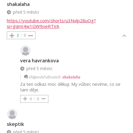
shakalaha
před 5 měsíci
https://youtube.com/shorts/u3Nvlp28uQg?
si=gqmI4w1GW9oeRTVA
1
0
vera havrankova
před 5 měsíci
Odpověď uživateli
shakalaha
Za ten odkaz moc děkuji. My vůbec nevíme, co se
tam děje.
0
0
skeptik
před 5 měsíci