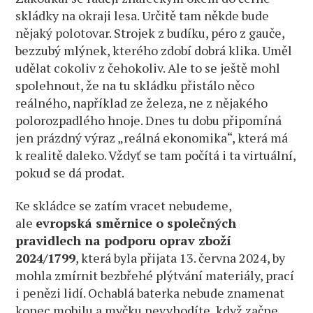
skládky na okraji lesa. Určitě tam někde bude
nějaký polotovar. Strojek z budíku, péro z gauče,
bezzubý mlýnek, kterého zdobí dobrá klika. Uměl
udělat cokoliv z čehokoliv. Ale to se ještě mohl
spolehnout, že na tu skládku přistálo něco
reálného, například ze železa, ne z nějakého
polorozpadlého hnoje. Dnes tu dobu připomíná
jen prázdný výraz „reálná ekonomika“, která má
k realitě daleko. Vždyť se tam počítá i ta virtuální,
pokud se dá prodat.
Ke skládce se zatím vracet nebudeme,
ale
evropská směrnice o společných
pravidlech na podporu oprav zboží
2024/1799
, která byla přijata 13. června 2024, by
mohla zmírnit bezbřehé plýtvání materiály, prací
i penězi lidí. Ochablá baterka nebude znamenat
konec mobilu a myčku nevyhodíte, když začne