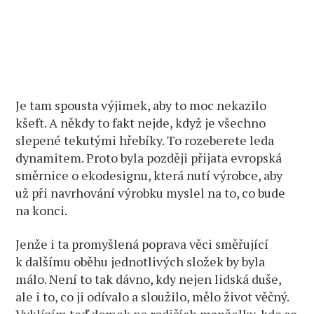
Je tam spousta výjimek, aby to moc nekazilo
kšeft. A někdy to fakt nejde, když je všechno
slepené tekutými hřebíky. To rozeberete leda
dynamitem. Proto byla později přijata evropská
směrnice o ekodesignu, která nutí výrobce, aby
už při navrhování výrobku myslel na to, co bude
na konci.
Jenže i ta promyšlená poprava věci směřující
k dalšímu oběhu jednotlivých složek by byla
málo. Není to tak dávno, kdy nejen lidská duše,
ale i to, co ji odívalo a sloužilo, mělo život věčný.
Vyklízím teď domek po rodičích manželky, kde se