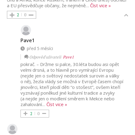
a EU přesvědčuje občany, že nejméně
…
Číst vice »
2
0
Pave1
před 5 měsíci
Odpověď uživateli
Pave1
pokrač. – Držme si palce, 30.léta budou asi opět
velmi drsná, a to hlavně pro vymírající Evropu
(nejde jen o světový nedostatek surovin a války
o ně), žezla vlády se možná v Evropě časem chopí
jinověrci, kteří plodí děti “o stošest”, ovšem kteří
vyznávají poněkud jiné kulturní tradice a zvyky
(a nejde jen o modlení směrem k Mekce nebo
zahalování
…
Číst vice »
2
0