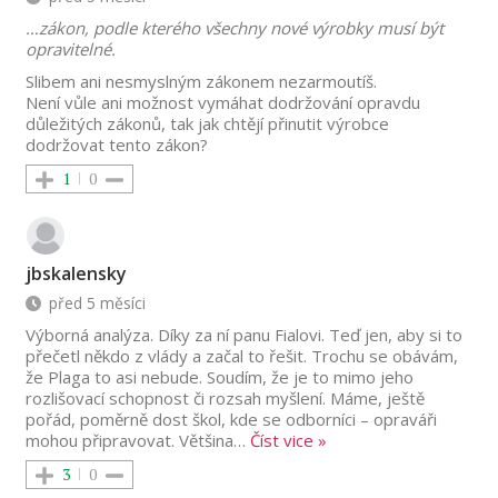
…zákon, podle kterého všechny nové výrobky musí být
opravitelné.
Slibem ani nesmyslným zákonem nezarmoutíš.
Není vůle ani možnost vymáhat dodržování opravdu
důležitých zákonů, tak jak chtějí přinutit výrobce
dodržovat tento zákon?
1
0
jbskalensky
před 5 měsíci
Výborná analýza. Díky za ní panu Fialovi. Teď jen, aby si to
přečetl někdo z vlády a začal to řešit. Trochu se obávám,
že Plaga to asi nebude. Soudím, že je to mimo jeho
rozlišovací schopnost či rozsah myšlení. Máme, ještě
pořád, poměrně dost škol, kde se odborníci – opraváři
mohou připravovat. Většina
…
Číst vice »
3
0