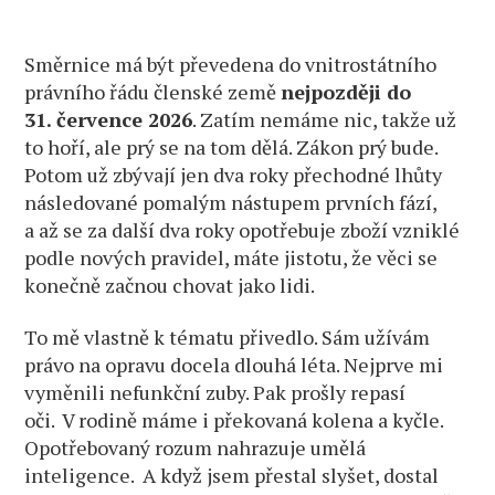
Směrnice má být převedena do vnitrostátního
právního řádu členské země
nejpozději do
31. července 2026
. Zatím nemáme nic, takže už
to hoří, ale prý se na tom dělá. Zákon prý bude.
Potom už zbývají jen dva roky přechodné lhůty
následované pomalým nástupem prvních fází,
a až se za další dva roky opotřebuje zboží vzniklé
podle nových pravidel, máte jistotu, že věci se
konečně začnou chovat jako lidi.
To mě vlastně k tématu přivedlo. Sám užívám
právo na opravu docela dlouhá léta. Nejprve mi
vyměnili nefunkční zuby. Pak prošly repasí
oči. V rodině máme i překovaná kolena a kyčle.
Opotřebovaný rozum nahrazuje umělá
inteligence. A když jsem přestal slyšet, dostal