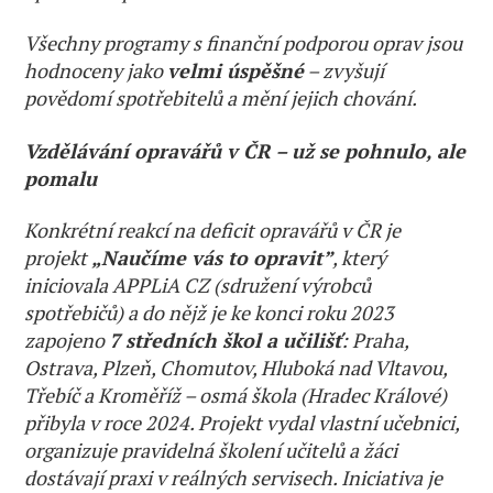
Všechny programy s finanční podporou oprav jsou
hodnoceny jako
velmi úspěšné
– zvyšují
povědomí spotřebitelů a mění jejich chování.
Vzdělávání opravářů v ČR – už se pohnulo, ale
pomalu
Konkrétní reakcí na deficit opravářů v ČR je
projekt
„Naučíme vás to opravit”
, který
iniciovala APPLiA CZ (sdružení výrobců
spotřebičů) a do nějž je ke konci roku 2023
zapojeno
7 středních škol a učilišť
: Praha,
Ostrava, Plzeň, Chomutov, Hluboká nad Vltavou,
Třebíč a Kroměříž – osmá škola (Hradec Králové)
přibyla v roce 2024. Projekt vydal vlastní učebnici,
organizuje pravidelná školení učitelů a žáci
dostávají praxi v reálných servisech. Iniciativa je