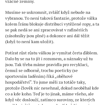
vzácné zeminy.
Musíme se uskromnit, zvlášť když nebude na
vybranou. To není taková fantazie, protože válka
kolem Íránu blokuje distribuci vytěžené ropy, a ta
se pak nedá se ani zpracovávat v rafinériích
(zásobníky jsou plné) a dokonce ani dál těžit
(když to není kam uložit).
Potírat růst růstu válkou je vymítat čerta ďáblem.
Dalo by se na to jít i rozumem, a náznaky už tu
jsou. Tak třeba máme pravidla pro recyklaci,
čemuž se odborně, trochu poeticky (se
sportovním laděním) říká „oběhové
hospodářství“. To jsme měli za totáče taky,
protože člověk nic nesehnal, dokud neoběhal kde
co a kde koho. Teď je to jinak, máme všeho, ale
když věc doslouží, zatímco suroviny, ze kterých