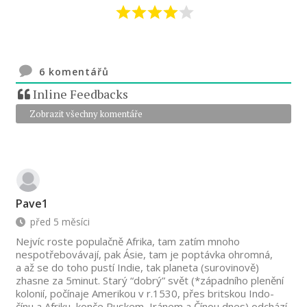
6
komentářů
Inline Feedbacks
Zobrazit všechny komentáře
Pave1
před 5 měsíci
Nejvíc roste populačně Afrika, tam zatím mnoho
nespotřebovávají, pak Ásie, tam je poptávka ohromná,
a až se do toho pustí Indie, tak planeta (surovinově)
zhasne za 5minut. Starý “dobrý” svět (*západního plenění
kolonií, počínaje Amerikou v r.1530, přes britskou Indo-
čínu a Afriku, konče Ruskem, Iránem a Čínou dnes) odchází