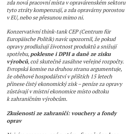
zda nová pracovní místa v opravárenském sektoru
tyto ztráty kompenzují, a zda opravárny porostou
v EU, nebo se přesunou mimo ni.
Konzervativní think-tank CEP (Centrum für
Europäische Politik) navíc upozornil, že pokud
opravy prodlužují životnost produktů a snižují
spotřebu,
poklesne i DPH a daně ze zisku
výrobců
, což skutečně zasáhne veřejné rozpočty.
Evropská komise na druhou stranu argumentuje,
že oběhové hospodářství v příštích 15 letech
přinese čistý ekonomický zisk – peníze za opravy
zůstávají v místní ekonomice místo odtoku
k zahraničním výrobcům.
Zkušenosti ze zahraničí: vouchery a fondy
oprav