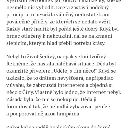
nesmělo nic vyhodit. Dcera zastává podobný
princip, a to nezažila válečný nedostatek ani
poválečné příděly, ze kterých se nedalo vyžít.
Každý starý hadřík byl pořád ještě dobrý. Když byl
hrnec otlučený k nekoukání, dal se na krmení
slepicím, kterým hlad přebil potřebu krásy.
Nebyl to život šedivý, naopak velmi tvořivý.
Řekněme, že nastala naléhavá situace. Děda byl
okamžitě přivelen: „Udělej s tím něco!“ Když se
ukázalo, že to drátem nevyšťourá, nepřipadlao
v úvahu, že zabrouzdá internetem a objedná si
něco z Číny. Vlastně bylo jedno, že internet nebyl.
Zásada byla, že nic se nekupuje. Děda ji
formuloval tak, že nehodlá vyhazovat peníze
a podporovat nějakou lumpárnu.
Zakoukal se raději znaleckým okem do černé