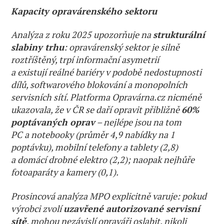
Kapacity opravárenského sektoru
Analýza z roku 2025 upozorňuje na
strukturální
slabiny trhu
: opravárenský sektor je silně
roztříštěný, trpí informační asymetrií
a existují reálné bariéry v podobě nedostupnosti
dílů, softwarového blokování a monopolních
servisních sítí. Platforma Opravárna.cz nicméně
ukazovala, že v ČR se daří opravit přibližně
60%
poptávaných oprav
– nejlépe jsou na tom
PC a notebooky (průměr 4,9 nabídky na 1
poptávku), mobilní telefony a tablety (2,8)
a domácí drobné elektro (2,2); naopak nejhůře
fotoaparáty a kamery (0,1).
Prosincová analýza MPO explicitně varuje: pokud
výrobci zvolí
uzavřené autorizované servisní
sítě
, mohou nezávislí opraváři oslabit, nikoli