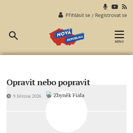
Přihlásit se
Registrovat se
/
MENU
Nová
republika
Opravit nebo popravit
u
Datum
9. března 2026
6 komentářů
textu
příspěvku
s
názvem
Opravit
nebo