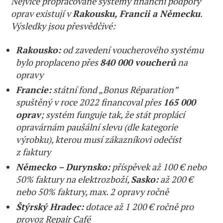
Nejvíce propracované systémy finanční podpory
oprav existují v
Rakousku, Francii a Německu
.
Výsledky jsou přesvědčivé:
Rakousko:
od zavedení voucherového systému
bylo proplaceno přes
840 000 voucherů
na
opravy
Francie:
státní fond „Bonus Réparation”
spuštěný v roce 2022 financoval přes
165 000
oprav
; systém funguje tak, že stát proplácí
opravárnám paušální slevu (dle kategorie
výrobku), kterou musí zákazníkovi odečíst
z faktury
Německo – Durynsko:
příspěvek až 100 € nebo
50% faktury na elektrozboží,
Sasko:
až 200 €
nebo 50% faktury, max. 2 opravy ročně
Štýrský Hradec:
dotace až 1 200 € ročně pro
provoz Repair Café