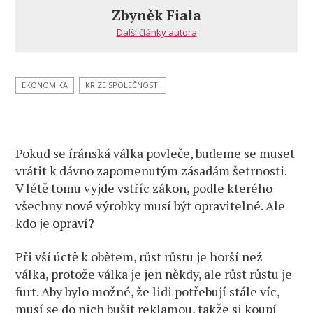
popravit
Zbyněk Fiala
Další články autora
EKONOMIKA
KRIZE SPOLEČNOSTI
Pokud se íránská válka povleče, budeme se muset
vrátit k dávno zapomenutým zásadám šetrnosti.
V létě tomu vyjde vstříc zákon, podle kterého
všechny nové výrobky musí být opravitelné. Ale
kdo je opraví?
Při vší úctě k obětem, růst růstu je horší než
válka, protože válka je jen někdy, ale růst růstu je
furt. Aby bylo možné, že lidi potřebují stále víc,
musí se do nich bušit reklamou, takže si koupí