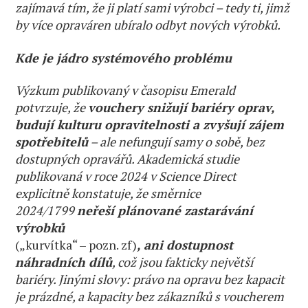
zajímavá tím, že ji platí sami výrobci – tedy ti, jimž
by více opraváren ubíralo odbyt nových výrobků.
Kde je jádro systémového problému
Výzkum publikovaný v časopisu Emerald
potvrzuje, že
vouchery snižují bariéry oprav,
budují kulturu opravitelnosti a zvyšují zájem
spotřebitelů
– ale nefungují samy o sobě, bez
dostupných opravářů. Akademická studie
publikovaná v roce 2024 v Science Direct
explicitně konstatuje, že směrnice
2024/1799
neřeší plánované zastarávání
výrobků
(„kurvítka“ – pozn. zf)
, ani dostupnost
náhradních dílů
, což jsou fakticky největší
bariéry. Jinými slovy: právo na opravu bez kapacit
je prázdné, a kapacity bez zákazníků s voucherem