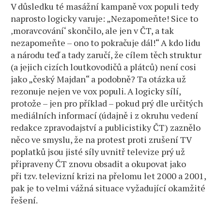
V důsledku té masážní kampaně vox populi tedy
naprosto logicky varuje: „Nezapomeňte! Sice to
‚moravcování‘ skončilo, ale jen v ČT, a tak
nezapomeňte – ono to pokračuje dál!“ A kdo lidu
a národu teď a tady zaručí, že cílem těch struktur
(a jejich cizích loutkovodičů a plátců) není cosi
jako „český Majdan“ a podobně? Ta otázka už
rezonuje nejen ve vox populi. A logicky sílí,
protože – jen pro příklad – pokud prý dle určitých
mediálních informací (údajně i z okruhu vedení
redakce zpravodajství a publicistiky ČT) zaznělo
něco ve smyslu, že na protest proti zrušení TV
poplatků jsou jisté síly uvnitř televize prý už
připraveny ČT znovu obsadit a okupovat jako
při tzv. televizní krizi na přelomu let 2000 a 2001,
pak je to velmi vážná situace vyžadující okamžité
řešení.