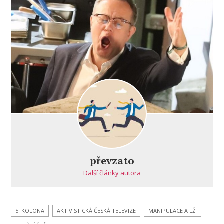
Moravcování
skončilo?
Nezapomeňte!
převzato
Další články autora
5. KOLONA
AKTIVISTICKÁ ČESKÁ TELEVIZE
MANIPULACE A LŽI