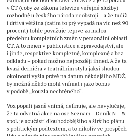
exhibiční odchod Václava Moravce z jeho pořadu
v ČT (coby ze zákona televize veřejné služby)
rozhodně u českého národa neobstojí – a že tudíž
i drtivá většina (zatím to prý vypadá na víc než 90
procent) tohle považuje teprve za malou
předehru kompletních změn v personální oblasti
ČT. A to nejen v publicistice a zpravodajství, ale
i jinde, respektive kompletně, komplexně a bez
odkladu – pokud možno nejpozději ihned. A že ta
kvazi derniéra v teatrálním stylu jaksi shodou
okolností vyšla právě na datum někdejšího MDŽ,
by možná někdo mohl vnímat i jako bonus
v podobě „kouzla nechtěného“.
Vox populi jasně vnímá, definuje, ale nevylučuje,
že ta odvetná akce na ose Seznam – Deník N – &
spol. je součástí dlouhodobějšího a širšího plánu
s politickým podtextem, a to nikoliv ve prospěch
lidu a národa této republiky či ve prospěch