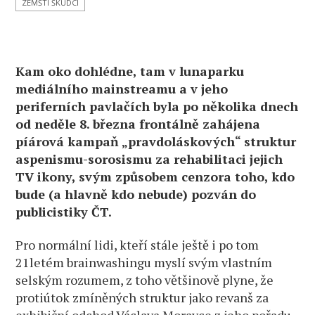
ZEMŠTÍ ŠKŮDCI
Kam oko dohlédne, tam v lunaparku
mediálního mainstreamu a v jeho
periferních pavlačích byla po několika dnech
od neděle 8. března frontálně zahájena
píárová kampaň „pravdoláskových“ struktur
aspenismu-sorosismu za rehabilitaci jejich
TV ikony, svým způsobem cenzora toho, kdo
bude (a hlavně kdo nebude) pozván do
publicistiky ČT.
Pro normální lidi, kteří stále ještě i po tom
21letém brainwashingu myslí svým vlastním
selským rozumem, z toho většinově plyne, že
protiútok zmíněných struktur jako revanš za