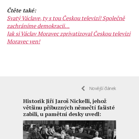
Čtěte také:
Svatý Václave, ty s tou Českou televizí! Společně
zachráníme demokracii…
Jak si Václav Moravec zprivatizoval Českou televizi
Moravec ven!
Novější článek
Historik Jiří Jaroš Nickelli, jehož
většinu příbuzných němečtí fašisté
zabili, u pamětní desky uvedl: