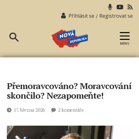
Přihlásit se
Registrovat se
/
MENU
Nová
republika
Přemoravcováno? Moravcování
skončilo? Nezapomeňte!
u
Datum
17. března 2026
2 komentáře
textu
příspěvku
s
názvem
Přemoravcováno?