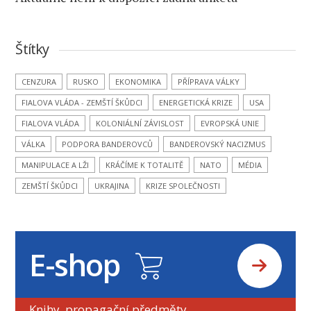
Štítky
CENZURA
RUSKO
EKONOMIKA
PŘÍPRAVA VÁLKY
FIALOVA VLÁDA - ZEMŠTÍ ŠKŮDCI
ENERGETICKÁ KRIZE
USA
FIALOVA VLÁDA
KOLONIÁLNÍ ZÁVISLOST
EVROPSKÁ UNIE
VÁLKA
PODPORA BANDEROVCŮ
BANDEROVSKÝ NACIZMUS
MANIPULACE A LŽI
KRÁČÍME K TOTALITĚ
NATO
MÉDIA
ZEMŠTÍ ŠKŮDCI
UKRAJINA
KRIZE SPOLEČNOSTI
E-shop
Knihy, propagační předměty