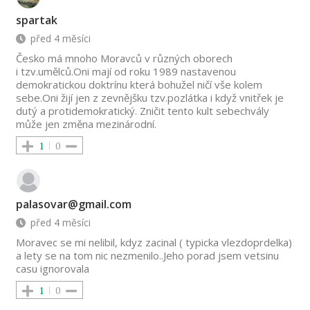
spartak
před 4 měsíci
Česko má mnoho Moravců v různých oborech
i tzv.umělců.Oni mají od roku 1989 nastavenou
demokratickou doktrínu která bohužel ničí vše kolem
sebe.Oni žijí jen z zevnějšku tzv.pozlátka i když vnitřek je
dutý a protidemokratický. Zničit tento kult sebechvály
může jen změna mezinárodní.
1
0
palasovar@gmail.com
před 4 měsíci
Moravec se mi nelibil, kdyz zacinal ( typicka vlezdoprdelka)
a lety se na tom nic nezmenilo..Jeho porad jsem vetsinu
casu ignorovala
1
0