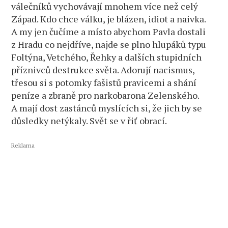
válečníků vychovávají mnohem více než celý
Západ. Kdo chce válku, je blázen, idiot a naivka.
A my jen čučíme a místo abychom Pavla dostali
z Hradu co nejdříve, najde se plno hlupáků typu
Foltýna, Vetchého, Řehky a dalších stupidních
příznivců destrukce světa. Adorují nacismus,
třesou si s potomky fašistů pravicemi a shání
peníze a zbraně pro narkobarona Zelenského.
A mají dost zastánců myslících si, že jich by se
důsledky netýkaly. Svět se v řiť obrací.
Reklama