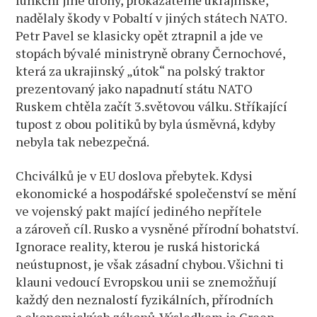
funkční jiné drony, prokazatelně ukrajinské,
nadělaly škody v Pobaltí v jiných státech NATO.
Petr Pavel se klasicky opět ztrapnil a jde ve
stopách bývalé ministryně obrany Černochové,
která za ukrajinský „útok“ na polský traktor
prezentovaný jako napadnutí státu NATO
Ruskem chtěla začít 3.světovou válku. Stříkající
tupost z obou politiků by byla úsměvná, kdyby
nebyla tak nebezpečná.
Chciválků je v EU doslova přebytek. Kdysi
ekonomické a hospodářské společenství se mění
ve vojenský pakt mající jediného nepřítele
a zároveň cíl. Rusko a vysněné přírodní bohatství.
Ignorace reality, kterou je ruská historická
neústupnost, je však zásadní chybou. Všichni ti
klauni vedoucí Evropskou unii se znemožňují
každý den neznalostí fyzikálních, přírodních
a ekonomických zákonů. Výsledkem je Green