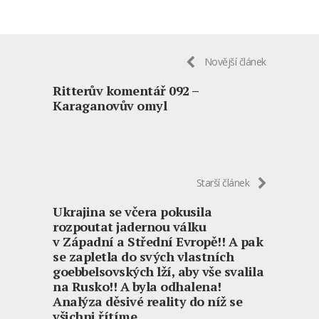
Novější článek
Ritterův komentář 092 –
Karaganovův omyl
Starší článek
Ukrajina se včera pokusila
rozpoutat jadernou válku
v Západní a Střední Evropě!! A pak
se zapletla do svých vlastních
goebbelsovských lží, aby vše svalila
na Rusko!! A byla odhalena!
Analýza děsivé reality do níž se
všichni řítíme.