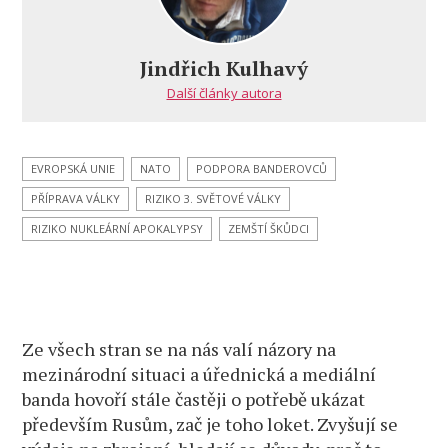
Chciválci
přibývají
Jindřich Kulhavý
Další články autora
EVROPSKÁ UNIE
NATO
PODPORA BANDEROVCŮ
PŘÍPRAVA VÁLKY
RIZIKO 3. SVĚTOVÉ VÁLKY
RIZIKO NUKLEÁRNÍ APOKALYPSY
ZEMŠTÍ ŠKŮDCI
Ze všech stran se na nás valí názory na
mezinárodní situaci a úřednická a mediální
banda hovoří stále častěji o potřebě ukázat
především Rusům, zač je toho loket. Zvyšují se