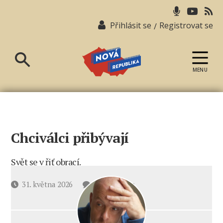
Přihlásit se
Registrovat se
/
MENU
Nová
republika
Chciválci přibývají
Svět se v řiť obrací.
u
Datum
31. května 2026
2 komentáře
textu
příspěvku
s
názvem