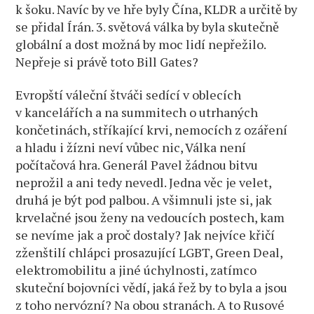
k šoku. Navíc by ve hře byly Čína, KLDR a určitě by
se přidal Írán. 3. světová válka by byla skutečně
globální a dost možná by moc lidí nepřežilo.
Nepřeje si právě toto Bill Gates?
Evropští váleční štváči sedící v oblecích
v kancelářích a na summitech o utrhaných
končetinách, stříkající krvi, nemocích z ozáření
a hladu i žízni neví vůbec nic, Válka není
počítačová hra. Generál Pavel žádnou bitvu
neprožil a ani tedy nevedl. Jedna věc je velet,
druhá je být pod palbou. A všimnuli jste si, jak
krvelačné jsou ženy na vedoucích postech, kam
se nevíme jak a proč dostaly? Jak nejvíce křičí
zženštilí chlápci prosazující LGBT, Green Deal,
elektromobilitu a jiné úchylnosti, zatímco
skuteční bojovníci vědí, jaká řež by to byla a jsou
z toho nervózní? Na obou stranách. A to Rusové