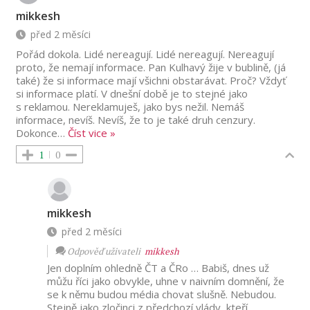
mikkesh
před 2 měsíci
Pořád dokola. Lidé nereagují. Lidé nereagují. Nereagují
proto, že nemají informace. Pan Kulhavý žije v bublině, (já
také) že si informace mají všichni obstarávat. Proč? Vždyť
si informace platí. V dnešní době je to stejné jako
s reklamou. Nereklamuješ, jako bys nežil. Nemáš
informace, nevíš. Nevíš, že to je také druh cenzury.
Dokonce
…
Číst vice »
1
0
mikkesh
před 2 měsíci
Odpověď uživateli
mikkesh
Jen doplním ohledně ČT a ČRo … Babiš, dnes už
můžu říci jako obvykle, uhne v naivním domnění, že
se k němu budou média chovat slušně. Nebudou.
Stejně jako zločinci z předchozí vlády, kteří