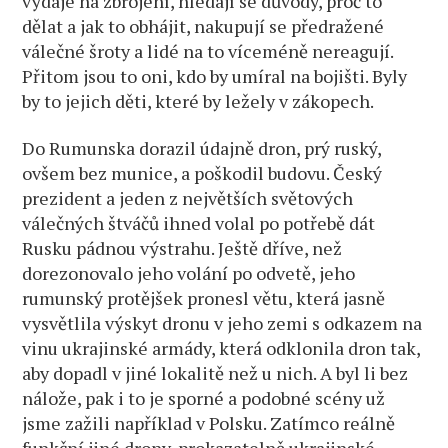
výdaje na zbrojení, hledají se důvody, proč to
dělat a jak to obhájit, nakupují se předražené
válečné šroty a lidé na to víceméně nereagují.
Přitom jsou to oni, kdo by umíral na bojišti. Byly
by to jejich děti, které by ležely v zákopech.
Do Rumunska dorazil údajně dron, prý ruský,
ovšem bez munice, a poškodil budovu. Český
prezident a jeden z největších světových
válečných štváčů ihned volal po potřebě dát
Rusku pádnou výstrahu. Ještě dříve, než
dorezonovalo jeho volání po odvetě, jeho
rumunský protějšek pronesl větu, která jasně
vysvětlila výskyt dronu v jeho zemi s odkazem na
vinu ukrajinské armády, která odklonila dron tak,
aby dopadl v jiné lokalitě než u nich. A byl li bez
nálože, pak i to je sporné a podobné scény už
jsme zažili například v Polsku. Zatímco reálně