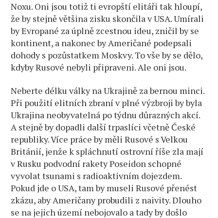
Noxu. Oni jsou totiž ti evropští elitáři tak hloupí,
že by stejně většina zisku skončila v USA. Umírali
by Evropané za úplně zcestnou ideu, zničil by se
kontinent, a nakonec by Američané podepsali
dohody s pozůstatkem Moskvy. To vše by se dělo,
kdyby Rusové nebyli připraveni. Ale oni jsou.
Neberte délku války na Ukrajině za bernou minci.
Při použití elitních zbraní v plné výzbroji by byla
Ukrajina neobyvatelná po týdnu důrazných akcí.
A stejně by dopadli další trpaslíci včetně České
republiky. Více práce by měli Rusové s Velkou
Británií, jenže k spláchnutí ostrovní říše zla mají
v Rusku podvodní rakety Poseidon schopné
vyvolat tsunami s radioaktivním dojezdem.
Pokud jde o USA, tam by museli Rusové přenést
zkázu, aby Američany probudili z naivity. Dlouho
se na jejich území nebojovalo a tady by došlo