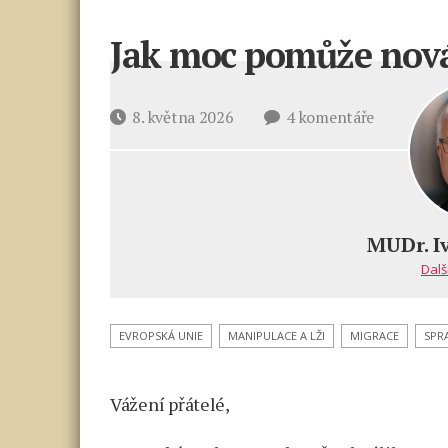
Jak moc pomůže nová 
u
Datum
8. května 2026
4 komentáře
textu
příspěvku
s
názvem
Jak
moc
MUDr. I
pomůže
Dalš
nová
definice
znásilnění
EVROPSKÁ UNIE
MANIPULACE A LŽI
MIGRACE
SPR
?
Vážení přátelé,