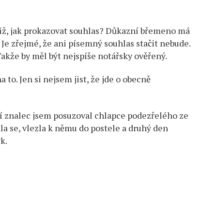
otiž, jak prokazovat souhlas? Důkazní břemeno má
. Je zřejmé, že ani písemný souhlas stačit nebude.
akže by měl být nejspíše notářsky ověřený.
to. Jen si nejsem jist, že jde o obecně
udní znalec jsem posuzoval chlapce podezřelého ze
kla se, vlezla k němu do postele a druhý den
k.