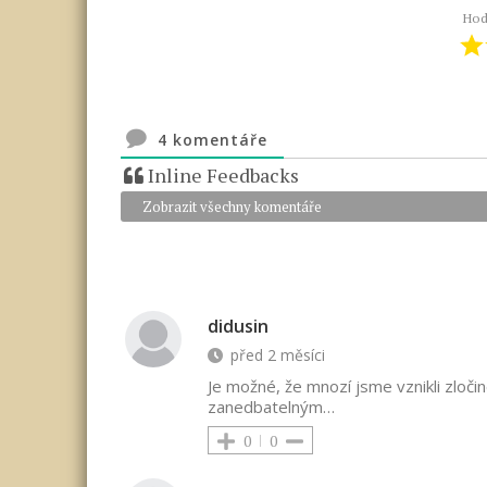
Hod
4
komentáře
Inline Feedbacks
Zobrazit všechny komentáře
didusin
před 2 měsíci
Je možné, že mnozí jsme vznikli zločine
zanedbatelným…
0
0