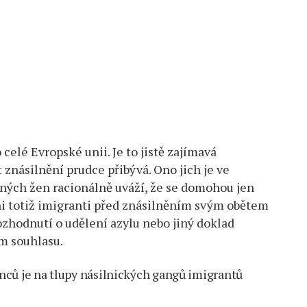
o celé Evropské unii. Je to jistě zajímavá
znásilnění prudce přibývá. Ono jich je ve
ných žen racionálně uváží, že se domohou jen
ni totiž imigranti před znásilněním svým obětem
ozhodnutí o udělení azylu nebo jiný doklad
ém souhlasu.
nců je na tlupy násilnických gangů imigrantů