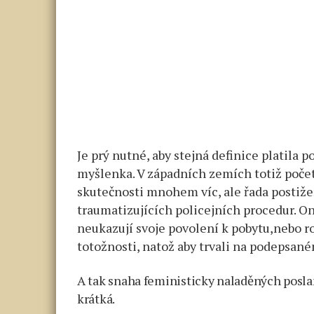
Je prý nutné, aby stejná definice platila p
myšlenka. V západních zemích totiž počet 
skutečnosti mnohem víc, ale řada postiže
traumatizujících policejních procedur. O
neukazují svoje povolení k pobytu,nebo r
totožnosti, natož aby trvali na podepsan
A tak snaha feministicky naladěných posla
krátká.