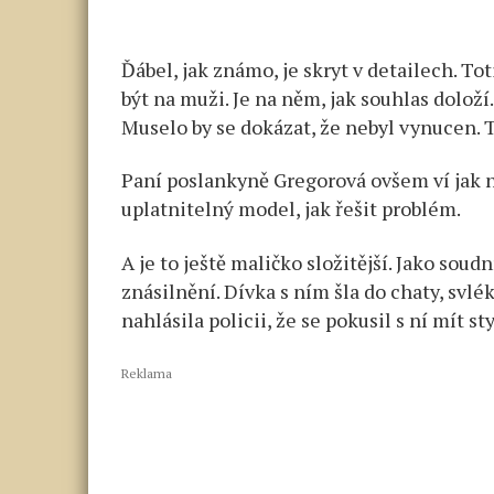
Ďábel, jak známo, je skryt v detailech. T
být na muži. Je na něm, jak souhlas doloží
Muselo by se dokázat, že nebyl vynucen. T
Paní poslankyně Gregorová ovšem ví jak na 
uplatnitelný model, jak řešit problém.
A je to ještě maličko složitější. Jako so
znásilnění. Dívka s ním šla do chaty, svlé
nahlásila policii, že se pokusil s ní mít sty
Reklama