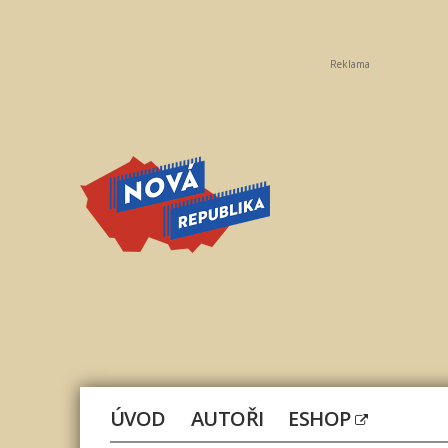
Reklama
Nová
republika
ÚVOD
AUTOŘI
ESHOP