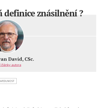
definice znásilnění ?
van David, CSc.
í články autora
AVEDLNOST