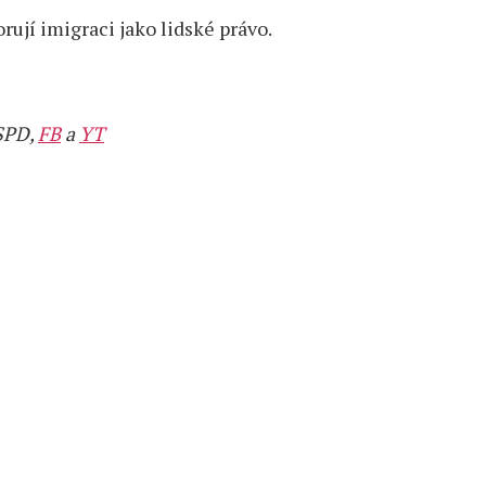
orují imigraci jako lidské právo.
 SPD,
FB
a
YT