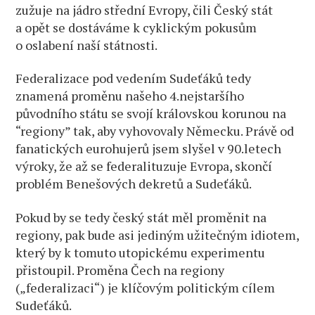
zužuje na jádro střední Evropy, čili Český stát
a opět se dostáváme k cyklickým pokusům
o oslabení naší státnosti.
Federalizace pod vedením Sudeťáků tedy
znamená proměnu našeho 4.nejstaršího
původního státu se svojí královskou korunou na
“regiony” tak, aby vyhovovaly Německu. Právě od
fanatických eurohujerů jsem slyšel v 90.letech
výroky, že až se federalituzuje Evropa, skončí
problém Benešových dekretů a Sudeťáků.
Pokud by se tedy český stát měl proměnit na
regiony, pak bude asi jediným užitečným idiotem,
který by k tomuto utopickému experimentu
přistoupil. Proměna Čech na regiony
(„federalizaci“) je klíčovým politickým cílem
Sudeťáků.