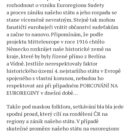
rozhodnout o vzniku Euroregionu Sudety
a proces zániku našeho státu a jeho rozpadu se
stane víceméně nevratným. Stejně tak mohou
fanatičtí eurohujeři vrátit občanství sudeťakům
a začne to nanovo. Připomínám, že podle
projektu Mitteleurope v roce 1916 chtělo
Německo rozkrájet naše historické země na
kraje, které by byly řízené přímo z Berlína
a Vídně. Jestliže nerespektovaly faktor
historického území 4. nejstaršího státu v Evropě
spojeného s vlastní korunou, nebudou ho
respektovat ani při případném PORCOVÁNÍ NA
EUROREGINY v dnešní době…
Takže pod maskou folkloru, setkávání bla bla jede
spodní proud, který cílí na rozdělení ČR na
regiony a zánik našeho státu. V případě
skutečné proměny našeho státu na euroregiony