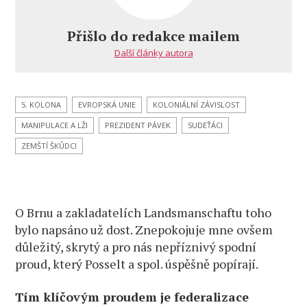
takíja
aneb
Přišlo do redakce mailem
skryté
Další články autora
cíle
“našich
milých
krajanů”
5. KOLONA
EVROPSKÁ UNIE
KOLONIÁLNÍ ZÁVISLOST
MANIPULACE A LŽI
PREZIDENT PÁVEK
SUDEŤÁCI
ZEMŠTÍ ŠKŮDCI
O Brnu a zakladatelích Landsmanschaftu toho
bylo napsáno už dost. Znepokojuje mne ovšem
důležitý, skrytý a pro nás nepříznivý spodní
proud, který Posselt a spol. úspěšně popírají.
Tím klíčovým proudem je federalizace