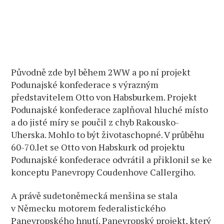
Původně zde byl během 2WW a po ní projekt
Podunajské konfederace s výrazným
představitelem Otto von Habsburkem. Projekt
Podunajské konfederace zaplňoval hluché místo
a do jisté míry se poučil z chyb Rakousko-
Uherska. Mohlo to být životaschopné. V průběhu
60-70.let se Otto von Habskurk od projektu
Podunajské konfederace odvrátil a přiklonil se ke
konceptu Panevropy Coudenhove Callergiho.
A právě sudetoněmecká menšina se stala
v Německu motorem federalistického
Panevropského hnutí. Panevropský projekt, který