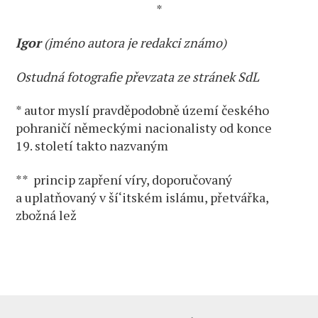
*
Igor
(jméno autora je redakci známo)
Ostudná fotografie převzata ze stránek SdL
* autor myslí pravděpodobně území českého
pohraničí německými nacionalisty od konce
19. století takto nazvaným
** princip zapření víry, doporučovaný
a uplatňovaný v ší‘itském islámu, přetvářka,
zbožná lež