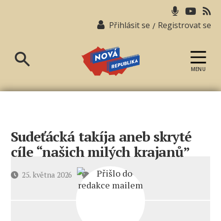
Přihlásit se
Registrovat se
/
MENU
Nová
republika
Sudeťácká takíja aneb skryté
cíle “našich milých krajanů”
u
Datum
25. května 2026
3 komentáře
textu
příspěvku
s
názvem
Sudeťácká