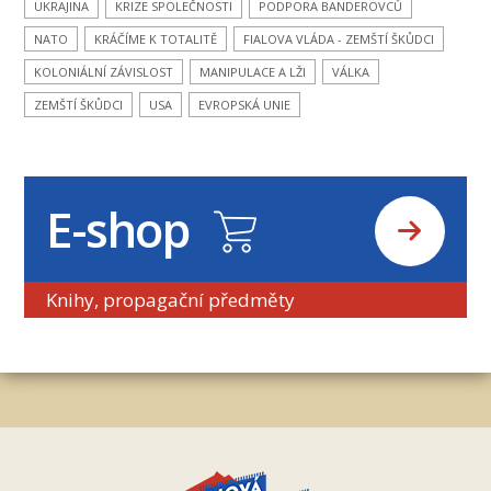
UKRAJINA
KRIZE SPOLEČNOSTI
PODPORA BANDEROVCŮ
NATO
KRÁČÍME K TOTALITĚ
FIALOVA VLÁDA - ZEMŠTÍ ŠKŮDCI
KOLONIÁLNÍ ZÁVISLOST
MANIPULACE A LŽI
VÁLKA
ZEMŠTÍ ŠKŮDCI
USA
EVROPSKÁ UNIE
E-shop
Knihy, propagační předměty