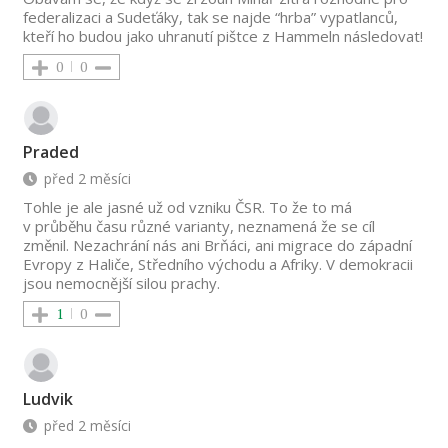
federalizaci a Sudeťáky, tak se najde “hrba” vypatlanců,
kteří ho budou jako uhranutí pištce z Hammeln následovat!
0
0
Praded
před 2 měsíci
Tohle je ale jasné už od vzniku ČSR. To že to má
v průběhu času různé varianty, neznamená že se cíl
změnil. Nezachrání nás ani Brňáci, ani migrace do západní
Evropy z Haliče, Středního východu a Afriky. V demokracii
jsou nemocnější silou prachy.
1
0
Ludvik
před 2 měsíci