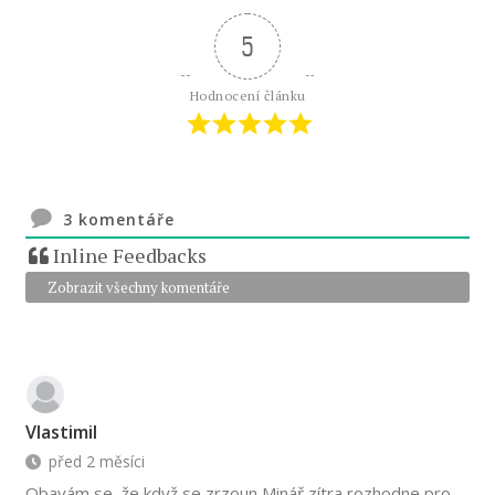
5
Hodnocení článku
3
komentáře
Inline Feedbacks
Zobrazit všechny komentáře
Vlastimil
před 2 měsíci
Obavám se, že když se zrzoun Minář zítra rozhodne pro