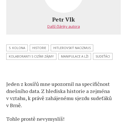
Výročí
na
tento
Petr Vlk
den
Další články autora
5. KOLONA
HISTORIE
HITLEROVSKÝ NACIZMUS
KOLABORANTI S CIZÍMI ZÁJMY
MANIPULACE A LŽI
SUDEŤÁCI
Jeden z kosířů mne upozornil na specifičnost
dnešního data. Z hlediska historie a zejména
v vztahu, k právě zahájenému sjezdu sudeťáků
v Brně.
Tohle prostě nevymyslíš!