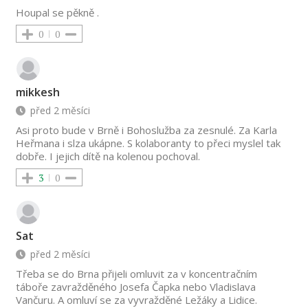
Houpal se pěkně .
0
0
mikkesh
před 2 měsíci
Asi proto bude v Brně i Bohoslužba za zesnulé. Za Karla
Heřmana i slza ukápne. S kolaboranty to přeci myslel tak
dobře. I jejich dítě na kolenou pochoval.
3
0
Sat
před 2 měsíci
Třeba se do Brna přijeli omluvit za v koncentračním
táboře zavražděného Josefa Čapka nebo Vladislava
Vančuru. A omluví se za vyvražděné Ležáky a Lidice.