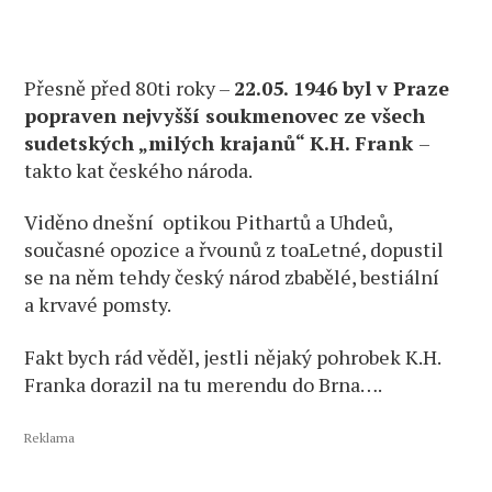
Přesně před 80ti roky –
22.05. 1946 byl v Praze
popraven nejvyšší soukmenovec ze všech
sudetských „milých krajanů“ K.H. Frank
–
takto kat českého národa.
Viděno dnešní optikou Pithartů a Uhdeů,
současné opozice a řvounů z toaLetné, dopustil
se na něm tehdy český národ zbabělé, bestiální
a krvavé pomsty.
Fakt bych rád věděl, jestli nějaký pohrobek K.H.
Franka dorazil na tu merendu do Brna….
Reklama