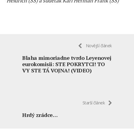
Heidrich (SS) a sudeťák Karl Herman Frank (SS)
Novější článek
Blaha mimoriadne tvrdo Leyenovej
eurokomisii: STE POKRYTCI! TO
VY STE TÁ VOJNA! (VIDEO)
Starší článek
Hrdý zrádce…