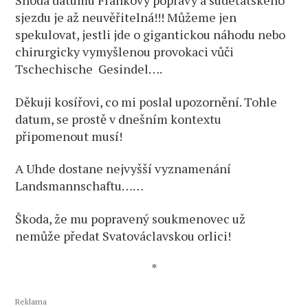
Shoda datumu Frankovy popravy a sudeťátského
sjezdu je až neuvěřitelná!!! Můžeme jen
spekulovat, jestli jde o gigantickou náhodu nebo
chirurgicky vymyšlenou provokaci vůči
Tschechische Gesindel….
Děkuji kosířovi, co mi poslal upozornění. Tohle
datum, se prostě v dnešním kontextu
připomenout musí!
A Uhde dostane nejvyšší vyznamenání
Landsmannschaftu……
Škoda, že mu popravený soukmenovec už
nemůže předat Svatováclavskou orlici!
*
Reklama