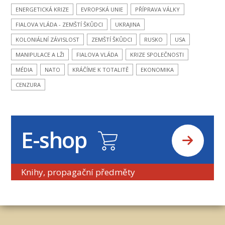
ENERGETICKÁ KRIZE
EVROPSKÁ UNIE
PŘÍPRAVA VÁLKY
FIALOVA VLÁDA - ZEMŠTÍ ŠKŮDCI
UKRAJINA
KOLONIÁLNÍ ZÁVISLOST
ZEMŠTÍ ŠKŮDCI
RUSKO
USA
MANIPULACE A LŽI
FIALOVA VLÁDA
KRIZE SPOLEČNOSTI
MÉDIA
NATO
KRÁČÍME K TOTALITĚ
EKONOMIKA
CENZURA
E-shop
Knihy, propagační předměty