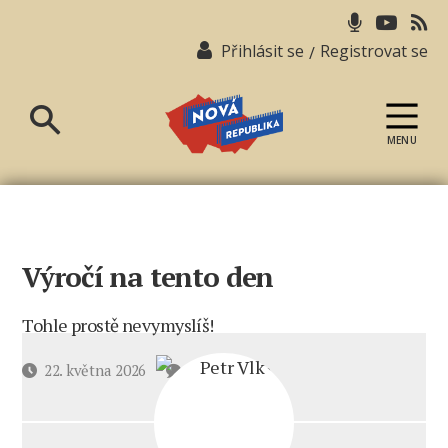
Přihlásit se
Registrovat se
/
MENU
Nová
republika
Výročí na tento den
Tohle prostě nevymyslíš!
u
Datum
22. května 2026
4 komentáře
textu
příspěvku
s
názvem