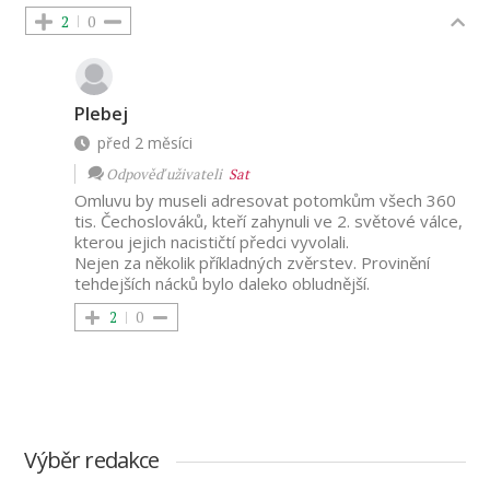
2
0
Plebej
před 2 měsíci
Odpověď uživateli
Sat
Omluvu by museli adresovat potomkům všech 360
tis. Čechoslováků, kteří zahynuli ve 2. světové válce,
kterou jejich nacističtí předci vyvolali.
Nejen za několik příkladných zvěrstev. Provinění
tehdejších nácků bylo daleko obludnější.
2
0
Výběr redakce