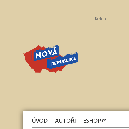
Reklama
Nová
republika
ÚVOD
AUTOŘI
ESHOP