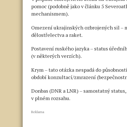
pomoc (podobně jako v článku 5 Severoat
mechanismem).
Omezení ukrajinských ozbrojených sil – m
dělostřelectva a raket.
Postavení ruského jazyka – status úředníh
(v některých verzích).
Krym – tato otázka nespadá do působnost
období konzultací/zmrazení (bezpečnostn
Donbas (DNR a LNR) – samostatný status, 
v plném rozsahu.
Reklama