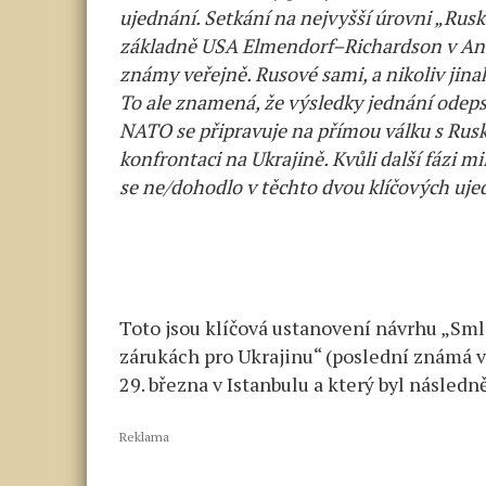
ujednání. Setkání na nejvyšší úrovni „Rus
základně USA Elmendorf–Richardson v Anc
známy veřejně. Rusové sami, a nikoliv jinak
To ale znamená, že výsledky jednání odepsa
NATO se připravuje na přímou válku s Rusk
konfrontaci na Ukrajině. Kvůli další fázi m
se ne/dohodlo v těchto dvou klíčových ujed
Toto jsou klíčová ustanovení návrhu „Sml
zárukách pro Ukrajinu“ (poslední známá v
29. března v Istanbulu a který byl následn
Reklama