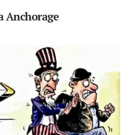
a Anchorage
lu
ge