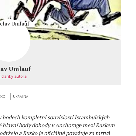
lav Umlauf
í články autora
SKO
UKRAJINA
l v bodech kompletní souvislosti Istambulských
é hlavní body dohody v Anchorage mezi Ruskem
održelo a Rusko je oficiálně považuje za mrtvá