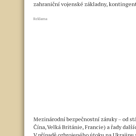
zahraniční vojenské základny, kontingent
Reklama
Mezinárodní bezpečnostní záruky – od st
Čína, Velká Británie, Francie) a řady dalš
V případě ozbrojeného útoku na Ukrajinu 