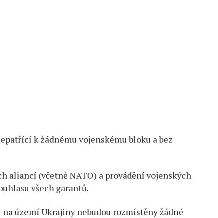
 nepatřící k žádnému vojenskému bloku a bez
ch aliancí (včetně NATO) a provádění vojenských
souhlasu všech garantů.
– na území Ukrajiny nebudou rozmístěny žádné