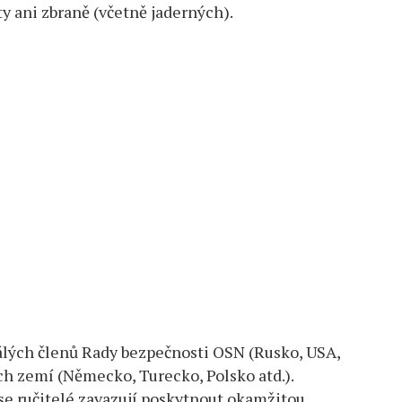
y ani zbraně (včetně jaderných).
álých členů Rady bezpečnosti OSN (Rusko, USA,
ích zemí (Německo, Turecko, Polsko atd.).
se ručitelé zavazují poskytnout okamžitou