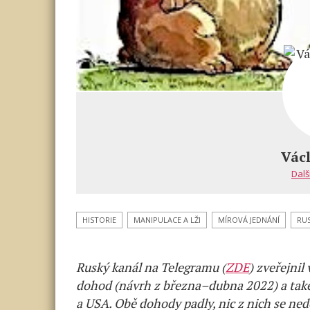
Vác
Dalš
HISTORIE
MANIPULACE A LŽI
MÍROVÁ JEDNÁNÍ
RU
Ruský kanál na Telegramu (
ZDE
) zveřejni
dohod (návrh z března–dubna 2022) a tak
a USA. Obě dohody padly, nic z nich se ned