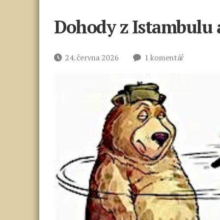
Dohody z Istambulu 
u
Datum
24. června 2026
1 komentář
textu
příspěvku
s
názvem
Dohody
z Istambu
a Anchora