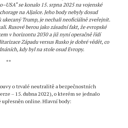
ko–USA“ se konalo 15. srpna 2025 na vojenské
horage na Aljašce. Jeho body nebyly dosud
 ukecaný Trump, je nechali neoficiálně zveřejnit.
li. Rusové berou jako zásadní fakt, že evropské
em v horizontu 2030 a již nyní operačně řídí
ilitarizace Západu versus Rusko je dobré vědět, co
náních, kdy byl na stole osud Evropy.
**
ouvy o trvalé neutralitě a bezpečnostních
erze – 15. dubna 2022), o kterém se jednalo
ě upřesněn online. Hlavní body: