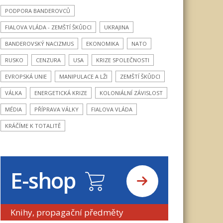
PODPORA BANDEROVCŮ
FIALOVA VLÁDA - ZEMŠTÍ ŠKŮDCI
UKRAJINA
BANDEROVSKÝ NACIZMUS
EKONOMIKA
NATO
RUSKO
CENZURA
USA
KRIZE SPOLEČNOSTI
EVROPSKÁ UNIE
MANIPULACE A LŽI
ZEMŠTÍ ŠKŮDCI
VÁLKA
ENERGETICKÁ KRIZE
KOLONIÁLNÍ ZÁVISLOST
MÉDIA
PŘÍPRAVA VÁLKY
FIALOVA VLÁDA
KRÁČÍME K TOTALITĚ
E-shop
Knihy, propagační předměty