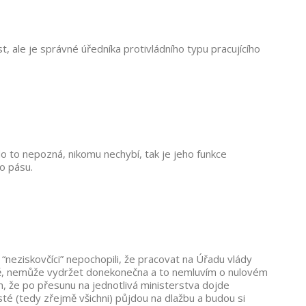
, ale je správné úředníka protivládního typu pracujícího
do to nepozná, nikomu nechybí, tak je jeho funkce
ho pásu.
i “neziskovčíci” nepochopili, že pracovat na Úřadu vlády
ádě, nemůže vydržet donekonečna a to nemluvím o nulovém
m, že po přesunu na jednotlivá ministerstva dojde
isté (tedy zřejmě všichni) půjdou na dlažbu a budou si