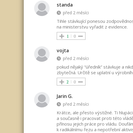
standa
před 2 měsíci
Tihle stávkující ponesou zodpovědnost
na ministerstvu vyřadit z evidence.
1
0
vojta
před 2 měsíci
pokud nějaký “úředník” stávkuje a nik
zbytečná. Určitě se uplatní u výrobní
2
0
Jarin G.
před 2 měsíci
Krátce, ale přesto výstižné. Ti hlupác
a současně i pracovat proti této vl
přínosu jejich práce pro vládu. Doufá
k radikálnímu řezu a nepotřební aktiv