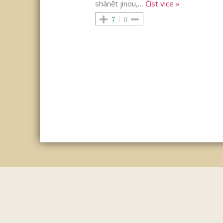
shánět jinou,
…
Číst vice »
7
0