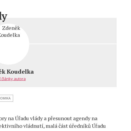
dy
ěk Koudelka
í články autora
OMIKA
bory na Úřadu vlády a přesunout agendy na
fektivního vládnutí, malá část úředníků Úřadu