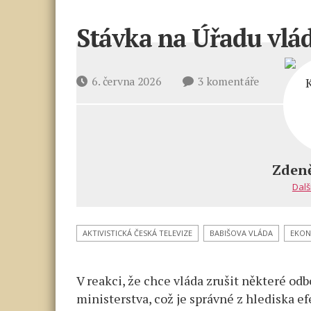
Stávka na Úřadu vlá
u
Datum
6. června 2026
3 komentáře
textu
příspěvku
s
názvem
Stávka
na
Zden
Úřadu
Dalš
vlády
AKTIVISTICKÁ ČESKÁ TELEVIZE
BABIŠOVA VLÁDA
EKON
V reakci, že chce vláda zrušit některé od
ministerstva, což je správné z hlediska e