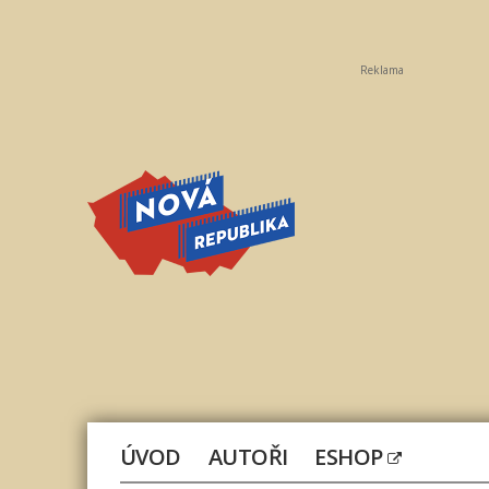
Reklama
Nová
republika
ÚVOD
AUTOŘI
ESHOP