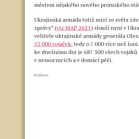
městem nějakého nového proruského stát
Ukrajinská armáda totiž mizí ze světa zá
zprávy” (
viz MAP 2621
) slouží nyní v Uk
velitele ukrajinské armády generála Ole
55 000 vojaček
, tedy o 7 000 více než lon
ke dnešnímu dni je 687 500 všech vojáků i
v nemocnicích a v domácí péči.
Reklama