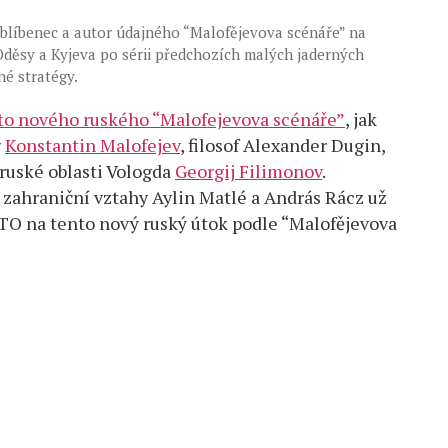
oblíbenec a autor údajného “Malofějevova scénáře” na
děsy a Kyjeva po sérii předchozích malých jaderných
né stratégy.
to nového ruského “Malofejevova scénáře”
, jak
ř
Konstantin Malofejev
, filosof Alexander Dugin,
 ruské oblasti Vologda
Georgij Filimonov
.
 zahraniční vztahy Aylin Matlé a András Rácz už
TO na tento nový ruský útok podle “Malofějevova