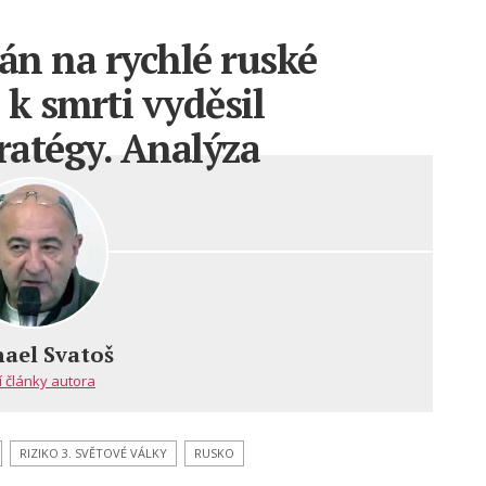
lán na rychlé ruské
 k smrti vyděsil
ratégy. Analýza
vův”
ael Svatoš
í články autora
RIZIKO 3. SVĚTOVÉ VÁLKY
RUSKO