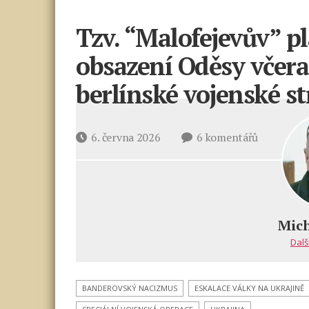
Tzv. “Malofejevův” p
obsazení Oděsy včera
berlínské vojenské st
u
Datum
6. června 2026
6 komentářů
textu
příspěvku
s
názvem
Tzv.
“Malofeje
Mich
plán
Dalš
na
rychlé
ruské
BANDEROVSKÝ NACIZMUS
ESKALACE VÁLKY NA UKRAJINĚ
obsazení