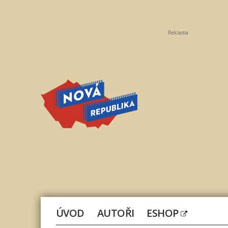
Reklama
Nová
republika
ÚVOD
AUTOŘI
ESHOP