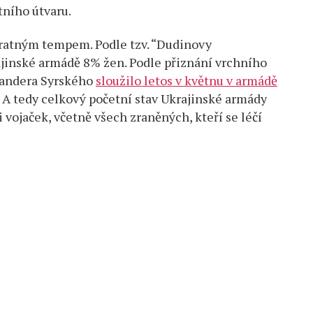
ního útvaru.
vratným tempem. Podle tzv. “Dudinovy
rajinské armádě 8% žen. Podle přiznání vrchního
xandera Syrského
sloužilo letos v květnu v armádě
i. A tedy celkový početní stav Ukrajinské armády
 vojaček, včetně všech zraněných, kteří se léčí