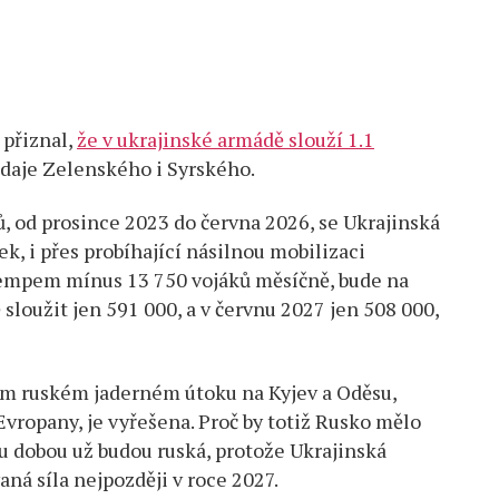
 přiznal,
že v ukrajinské armádě slouží 1.1
 údaje Zelenského i Syrského.
 od prosince 2023 do června 2026, se Ukrajinská
k, i přes probíhající násilnou mobilizaci
 tempem mínus 13 750 vojáků měsíčně, bude na
sloužit jen 591 000, a v červnu 2027 jen 508 000,
ém ruském jaderném útoku na Kyjev a Oděsu,
vropany, je vyřešena. Proč by totiž Rusko mělo
ou dobou už budou ruská, protože Ukrajinská
ná síla nejpozději v roce 2027.