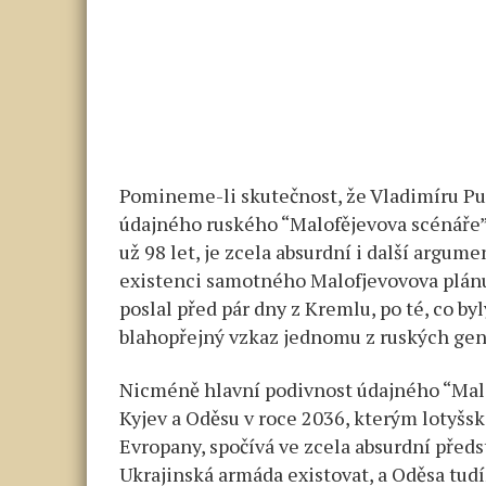
Pomineme-li skutečnost, že Vladimíru Put
údajného ruského “Malofějevova scénáře”
už 98 let, je zcela absurdní i další argum
existenci samotného Malofjevovova plánu 
poslal před pár dny z Kremlu, po té, co by
blahopřejný vzkaz jednomu z ruských gen
Nicméně hlavní podivnost údajného “Mal
Kyjev a Oděsu v roce 2036, kterým lotyšsk
Evropany, spočívá ve zcela absurdní předs
Ukrajinská armáda existovat, a Oděsa tu