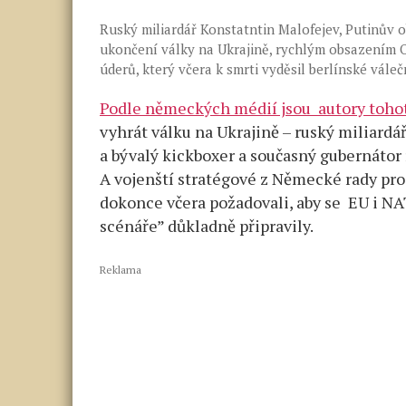
Ruský miliardář Konstatntin Malofejev, Putinův 
ukončení války na Ukrajině, rychlým obsazením O
úderů, který včera k smrti vyděsil berlínské váleč
Podle německých médií jsou autory toho
vyhrát válku na Ukrajině – ruský miliardá
a bývalý kickboxer a současný gubernátor
A vojenští stratégové z Německé rady pro
dokonce včera požadovali, aby se EU i NA
scénáře” důkladně připravily.
Reklama