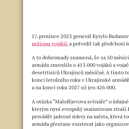
17. prosince 2023 generál Kyrylo Budanov
milionu vojáků
, a potvrdil tak předchozí
A to dohromady znamená, že za 30 měsíců,
armáda zmenšila o 413 000 vojáků a vojače
desetitisíců Ukrajinců měsíčně. A tímto
konci letošního roku v Ukrajinské armádě 
a na konci roku 2027 už jen 426 000.
A otázka “Malofějevova scénáře” o údajn
kterým nyní evropský mainstream straší E
provádět jaderné údery na města, která t
armáda přestane existovat jako organizova