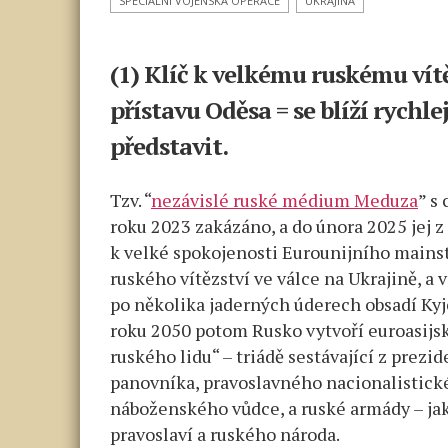
SPECIÁLNÍ VOJENSKÁ OPERACE
UKRAJINA
Oděsy
včera
k smrti
(1) Klíč k velkému ruskému vítě
vyděsil
přístavu Oděsa = se blíží rychlej
berlínské
vojenské
představit.
stratégy.
Analýza
Tzv. “
nezávislé ruské médium Meduza
” s
roku 2023 zakázáno, a do února 2025 jej 
k velké spokojenosti Eurounijního mainst
ruského vítězství ve válce na Ukrajině, a 
po několika jaderných úderech obsadí Kyje
roku 2050 potom Rusko vytvoří
euroasijs
ruského lidu“ – triádě sestávající z prezi
panovníka, pravoslavného nacionalistickéh
náboženského vůdce, a ruské armády – ja
pravoslaví a ruského národa.