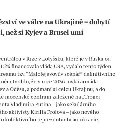
zství ve válce na Ukrajině = dobytí
i, než si Kyjev a Brusel umí
 centrálou v Rize v Lotyšsku, které je v Rusku od
z 15% financovala vláda USA, vydalo tento týden
reamu tzv. “Malofejevovův scénář” definitivního
v něm tvrdilo, že v roce 2036 ruská armáda
v a Oděsu, a podmaní si celou Ukrajinu, a do
ké mocenské centrum založené na „Trojici
denta Vladimíra Putina –
jako sekulárního
o aktivisty Kirilla Frolova – jako nového
ko kolektivního reprezentanta autokracie,