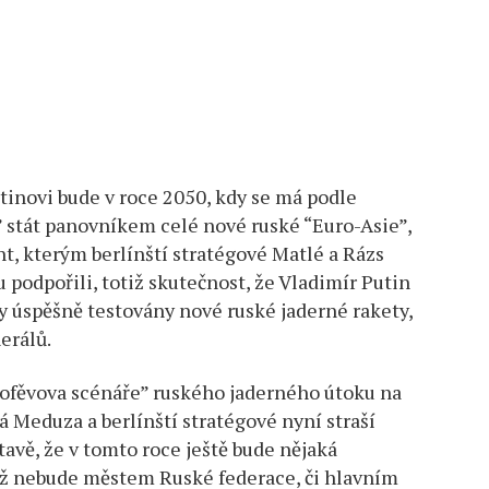
inovi bude v roce 2050, kdy se má podle
 stát panovníkem celé nové ruské “Euro-Asie”,
ent, kterým berlínští stratégové Matlé a Rázs
podpořili, totiž skutečnost, že Vladimír Putin
ly úspěšně testovány nové ruské jaderné rakety,
erálů.
ofěvova scénáře” ruského jaderného útoku na
á Meduza a berlínští stratégové nyní straší
tavě, že v tomto roce ještě bude nějaká
díž nebude městem Ruské federace, či hlavním